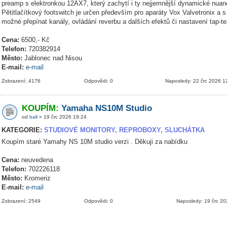
preamp s elektronkou 12AX7, který zachytí i ty nejjemnější dynamické nuanc
Pětitlačítkový footswitch je určen především pro aparáty Vox Valvetronix a s
možné přepínat kanály, ovládání reverbu a dalších efektů či nastavení tap-t
Cena:
6500,- Kč
Telefon:
720382914
Město:
Jablonec nad Nisou
E-mail:
e-mail
Zobrazení: 4176
Odpovědi: 0
Naposledy: 22 črc 2026 1
KOUPÍM:
Yamaha NS10M Studio
od
ball
» 19 črc 2026 19:24
KATEGORIE:
STUDIOVÉ MONITORY, REPROBOXY, SLUCHÁTKA
Koupím staré Yamahy NS 10M studio verzi . Děkuji za nabídku
Cena:
neuvedena
Telefon:
702226118
Město:
Kromeriz
E-mail:
e-mail
Zobrazení: 2549
Odpovědi: 0
Naposledy: 19 črc 2