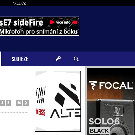
PIXEL.CZ
SOUTĚŽE
4
5
54
Další
…