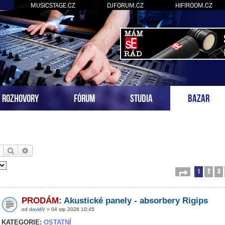
MUSICSTAGE.CZ
DJFORUM.CZ
HIFIROOM.CZ
ROZHOVORY
FÓRUM
STUDIA
BAZAR
Hledat
Pokročilé hledání
1
2
3
Stránka
1
z
54
PRODÁM:
Akustické panely - absorbery Rigips
od
davidV
» 04 srp 2026 10:45
KATEGORIE:
OSTATNÍ