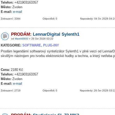
Telefon:
+421903163357
Město:
Zvolen
E-mail:
e-mail
Zobrazení: 3384
Odpovědi: 0
Naposledy: 04 črc 2026 04:2
PRODÁM:
LennarDigital Sylenth1
od
Marek8800
» 26 čer 2026 03:22
KATEGORIE:
SOFTWARE, PLUG-INY
Prodám legendární softwarový syntetizátor Sylenth1 v plné verzi od LennarDig
skvělým nástrojem pro tvorbu elektronické hudby a techna, a který netřeba 
Cena:
2180 Kč
Telefon:
+421903163357
Město:
Zvolen
E-mail:
e-mail
Zobrazení: 2719
Odpovědi: 0
Naposledy: 26 čer 2026 03:2