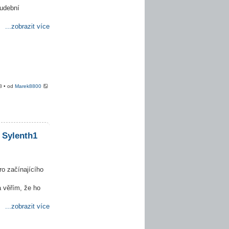
hudební
...zobrazit více
8 • od
Marek8800
 Sylenth1
ro začínajícího
 věřím, že ho
...zobrazit více