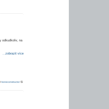
y odkudkoliv, na
...zobrazit více
od
boneconstructor