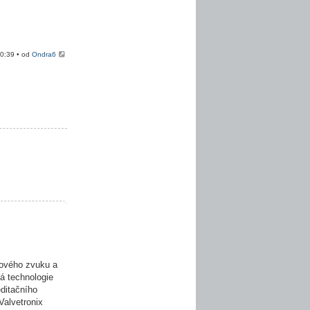
20:39 • od
Ondra6
ového zvuku a
á technologie
editačního
Valvetronix