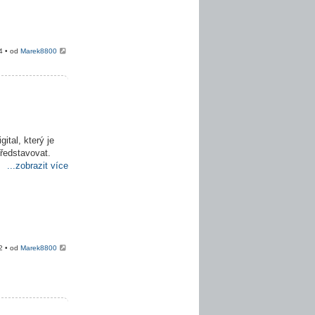
4 • od
Marek8800
ital, který je
představovat.
...zobrazit více
2 • od
Marek8800