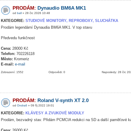
PRODÁM:
Dynaudio BM6A MK1
od
ball
» 28 črc 2026 10:48
KATEGORIE:
STUDIOVÉ MONITORY, REPROBOXY, SLUCHÁTKA
Prodám legendární Dynaudia BM6A MK1. V top stavu
Předvedu funkčnost
Cena:
28000 Kč
Telefon:
702226118
Město:
Kromeriz
E-mail:
e-mail
Zobrazení: 1552
Odpovědi: 0
Naposledy: 28 črc 2
PRODÁM:
Roland V-synth XT 2.0
od
Ondra6
» 09 říj 2022 19:01
KATEGORIE:
KLÁVESY A ZVUKOVÉ MODULY
Prodám, bezvadný stav. Přidám PCMCIA redukci na SD a další paměťové ka
Cena:
26000 Kč