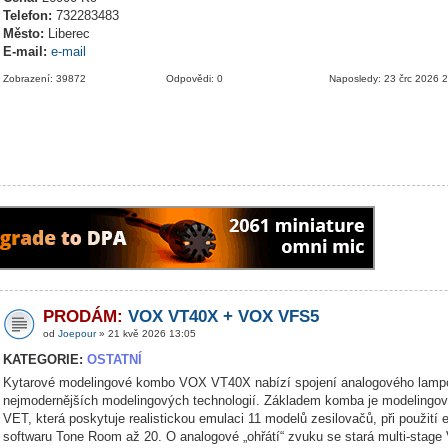
Telefon:
732283483
Město:
Liberec
E-mail:
e-mail
Zobrazení: 39872
Odpovědi: 0
Naposledy: 23 črc 2026 
PRODÁM:
VOX VT40X + VOX VFS5
od
Joepour
» 21 kvě 2026 13:05
KATEGORIE:
OSTATNÍ
Kytarové modelingové kombo VOX VT40X nabízí spojení analogového lamp
nejmodernějších modelingových technologií. Základem komba je modelingov
VET, která poskytuje realistickou emulaci 11 modelů zesilovačů, při použití 
softwaru Tone Room až 20. O analogové „ohřátí“ zvuku se stará multi-stage 