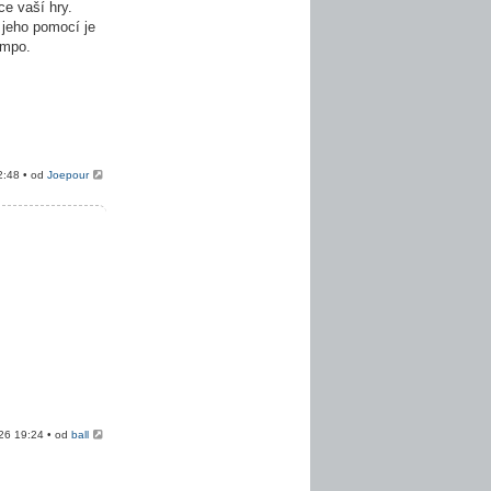
e vaší hry.
 jeho pomocí je
empo.
2:48 • od
Joepour
026 19:24 • od
ball