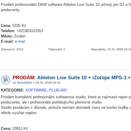
Prodám profesionální DAW software Ableton Live Suite 10 určený pro DJ a 
producenty.
Cena:
5335 Kč
Telefon:
+421903163357
Město:
Zvolen
E-mail:
e-mail
Zobrazení: 2514
Odpovědi: 0
Naposledy: 10 črc 2026 02:2
PRODÁM:
Ableton Live Suite 10 + iZotope MPS-3 +
od
Marek8800
» 04 črc 2026 04:24
KATEGORIE:
SOFTWARE, PLUG-INY
Prodám kompletní profesionální softwarové studio, které je zajímavé nejen p
producenta, ale i profesionála potřebujícího přenosné studio.
Studio prodávám z důvodu, protože nemám dostatek času na tvorbu hudby a
někdo využije naplno.
Cena:
10911 Kč