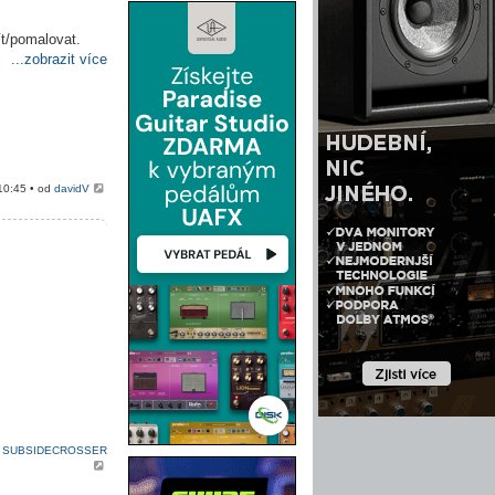
ít/pomalovat.
...zobrazit více
10:45 • od
davidV
d
SUBSIDECROSSER