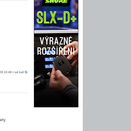
026 10:48 • od
ball
rty.