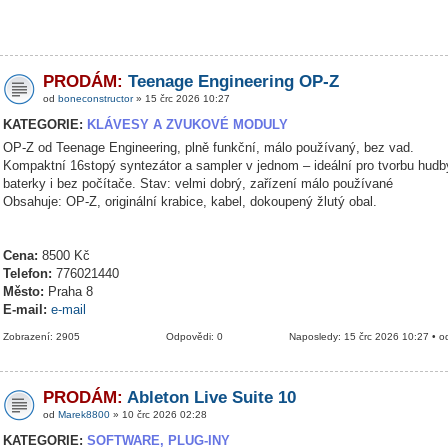
PRODÁM:
Teenage Engineering OP-Z
od
boneconstructor
» 15 črc 2026 10:27
KATEGORIE:
KLÁVESY A ZVUKOVÉ MODULY
OP-Z od Teenage Engineering, plně funkční, málo používaný, bez vad.
Kompaktní 16stopý syntezátor a sampler v jednom – ideální pro tvorbu hudb
baterky i bez počítače. Stav: velmi dobrý, zařízení málo používané
Obsahuje: OP-Z, originální krabice, kabel, dokoupený žlutý obal.
Cena:
8500 Kč
Telefon:
776021440
Město:
Praha 8
E-mail:
e-mail
Zobrazení: 2905
Odpovědi: 0
Naposledy: 15 črc 2026 10:27 • 
PRODÁM:
Ableton Live Suite 10
od
Marek8800
» 10 črc 2026 02:28
KATEGORIE:
SOFTWARE, PLUG-INY