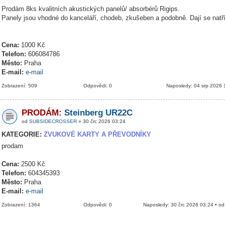
Prodám 8ks kvalitních akustických panelů/ absorbérů Rigips.
Panely jsou vhodné do kanceláří, chodeb, zkušeben a podobně. Dají se natř
Cena:
1000 Kč
Telefon:
606084786
Město:
Praha
E-mail:
e-mail
Zobrazení: 509
Odpovědi: 0
Naposledy: 04 srp 2026 
PRODÁM:
Steinberg UR22C
od
SUBSIDECROSSER
» 30 črc 2026 03:24
KATEGORIE:
ZVUKOVÉ KARTY A PŘEVODNÍKY
prodam
Cena:
2500 Kč
Telefon:
604345393
Město:
Praha
E-mail:
e-mail
Zobrazení: 1364
Odpovědi: 0
Naposledy: 30 črc 2026 03:24 • o