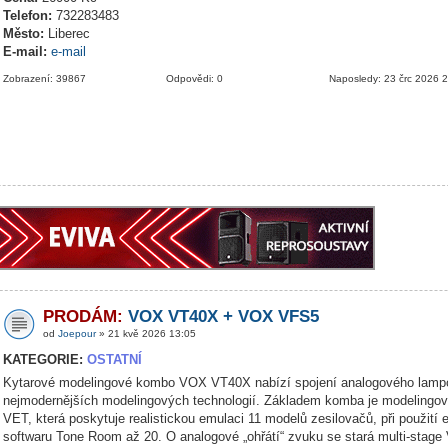
Telefon:
732283483
Město:
Liberec
E-mail:
e-mail
Zobrazení: 39867
Odpovědi: 0
Naposledy: 23 črc 2026 
PRODÁM:
VOX VT40X + VOX VFS5
od
Joepour
» 21 kvě 2026 13:05
KATEGORIE:
OSTATNÍ
Kytarové modelingové kombo VOX VT40X nabízí spojení analogového lamp
nejmodernějších modelingových technologií. Základem komba je modelingov
VET, která poskytuje realistickou emulaci 11 modelů zesilovačů, při použití 
softwaru Tone Room až 20. O analogové „ohřátí“ zvuku se stará multi-stage 