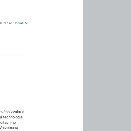
20:39 • od
Ondra6
ového zvuku a
á technologie
editačního
Valvetronix