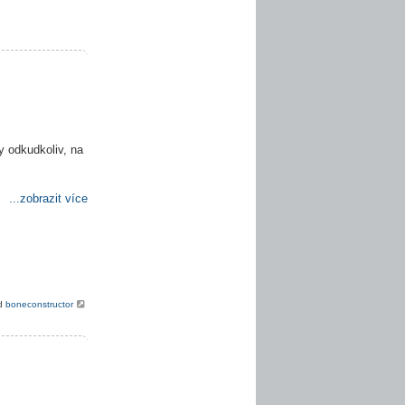
y odkudkoliv, na
...zobrazit více
od
boneconstructor