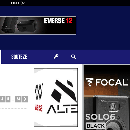
PIXEL.CZ
SOUTĚŽE
4
5
54
Další
…