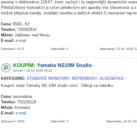
preamp s elektronkou 12AX7, který zachytí i ty nejjemnější dynamické nuanc
Pětitlačítkový footswitch je určen především pro aparáty Vox Valvetronix a s
možné přepínat kanály, ovládání reverbu a dalších efektů či nastavení tap-t
Cena:
6500,- Kč
Telefon:
720382914
Město:
Jablonec nad Nisou
E-mail:
e-mail
Zobrazení: 4172
Odpovědi: 0
Naposledy: 22 črc 2026 1
KOUPÍM:
Yamaha NS10M Studio
od
ball
» 19 črc 2026 19:24
KATEGORIE:
STUDIOVÉ MONITORY, REPROBOXY, SLUCHÁTKA
Koupím staré Yamahy NS 10M studio verzi . Děkuji za nabídku
Cena:
neuvedena
Telefon:
702226118
Město:
Kromeriz
E-mail:
e-mail
Zobrazení: 2520
Odpovědi: 0
Naposledy: 19 črc 2