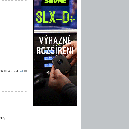
026 10:48 • od
ball
rty.