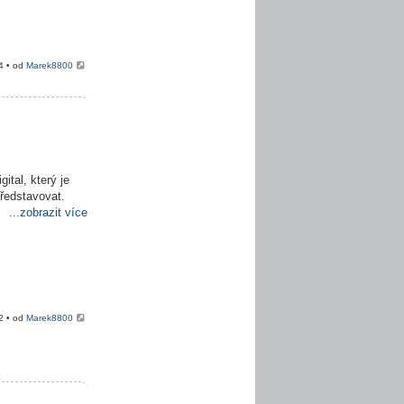
4 • od
Marek8800
ital, který je
představovat.
...zobrazit více
2 • od
Marek8800