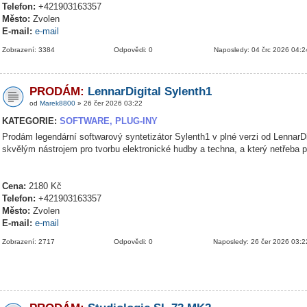
Telefon:
+421903163357
Město:
Zvolen
E-mail:
e-mail
Zobrazení: 3384
Odpovědi: 0
Naposledy: 04 črc 2026 04:2
PRODÁM:
LennarDigital Sylenth1
od
Marek8800
» 26 čer 2026 03:22
KATEGORIE:
SOFTWARE, PLUG-INY
Prodám legendární softwarový syntetizátor Sylenth1 v plné verzi od LennarDig
skvělým nástrojem pro tvorbu elektronické hudby a techna, a který netřeba 
Cena:
2180 Kč
Telefon:
+421903163357
Město:
Zvolen
E-mail:
e-mail
Zobrazení: 2717
Odpovědi: 0
Naposledy: 26 čer 2026 03:2