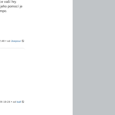
e vaší hry.
 jeho pomocí je
empo.
2:48 • od
Joepour
026 19:24 • od
ball