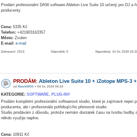
Prodám profesionální DAW software Ableton Live Suite 10 určený pro DJ a 
producenty.
Cena:
5335 Kč
Telefon:
+421903163357
Město:
Zvolen
E-mail:
e-mail
Zobrazení: 2513
Odpovědi: 0
Naposledy: 10 črc 2026 02:2
PRODÁM:
Ableton Live Suite 10 + iZotope MPS-3 +
od
Marek8800
» 04 črc 2026 04:24
KATEGORIE:
SOFTWARE, PLUG-INY
Prodám kompletní profesionální softwarové studio, které je zajímavé nejen p
producenta, ale i profesionála potřebujícího přenosné studio.
Studio prodávám z důvodu, protože nemám dostatek času na tvorbu hudby a
někdo využije naplno.
Cena:
10911 Kč