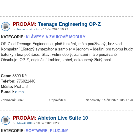
PRODÁM:
Teenage Engineering OP-Z
od
boneconstructor
» 15 črc 2026 10:27
KATEGORIE:
KLÁVESY A ZVUKOVÉ MODULY
OP-Z od Teenage Engineering, plně funkční, málo používaný, bez vad.
Kompaktní 16stopý syntezátor a sampler v jednom – ideální pro tvorbu hudb
baterky i bez počítače. Stav: velmi dobrý, zařízení málo používané
Obsahuje: OP-Z, originální krabice, kabel, dokoupený žlutý obal.
Cena:
8500 Kč
Telefon:
776021440
Město:
Praha 8
E-mail:
e-mail
Zobrazení: 2867
Odpovědi: 0
Naposledy: 15 črc 2026 10:27 • 
PRODÁM:
Ableton Live Suite 10
od
Marek8800
» 10 črc 2026 02:28
KATEGORIE:
SOFTWARE, PLUG-INY