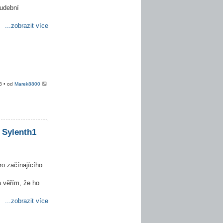
hudební
...zobrazit více
8 • od
Marek8800
 Sylenth1
ro začínajícího
 věřím, že ho
...zobrazit více