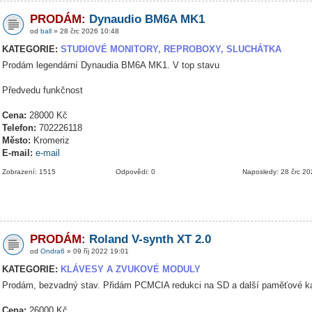
PRODÁM:
Dynaudio BM6A MK1
od
ball
» 28 črc 2026 10:48
KATEGORIE:
STUDIOVÉ MONITORY, REPROBOXY, SLUCHÁTKA
Prodám legendární Dynaudia BM6A MK1. V top stavu
Předvedu funkčnost
Cena:
28000 Kč
Telefon:
702226118
Město:
Kromeriz
E-mail:
e-mail
Zobrazení: 1515
Odpovědi: 0
Naposledy: 28 črc 2
PRODÁM:
Roland V-synth XT 2.0
od
Ondra6
» 09 říj 2022 19:01
KATEGORIE:
KLÁVESY A ZVUKOVÉ MODULY
Prodám, bezvadný stav. Přidám PCMCIA redukci na SD a další paměťové ka
Cena:
26000 Kč