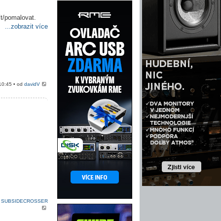
ít/pomalovat.
...zobrazit více
10:45 • od
davidV
d
SUBSIDECROSSER