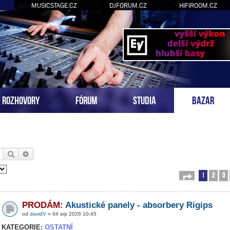
MUSICSTAGE.CZ
DJFORUM.CZ
HIFIROOM.CZ
ROZHOVORY
FÓRUM
STUDIA
BAZAR
Hledat
Pokročilé hledání
1
2
3
Stránka
1
z
54
PRODÁM:
Akustické panely - absorbery Rigips
od
davidV
» 04 srp 2026 10:45
KATEGORIE:
OSTATNÍ