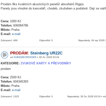
Prodám 8ks kvalitních akustických panelů/ absorbérů Rigips.
Panely jsou vhodné do kanceláří, chodeb, zkušeben a podobně. Dají se natř
Cena:
1000 Kč
Telefon:
606084786
Město:
Praha
E-mail:
e-mail
Zobrazení: 469
Odpovědi: 0
Naposledy: 04 srp 2026 
PRODÁM:
Steinberg UR22C
od
SUBSIDECROSSER
» 30 črc 2026 03:24
KATEGORIE:
ZVUKOVÉ KARTY A PŘEVODNÍKY
prodam
Cena:
2500 Kč
Telefon:
604345393
Město:
Praha
E-mail:
e-mail
Zobrazení: 1325
Odpovědi: 0
Naposledy: 30 črc 2026 03:24 • o