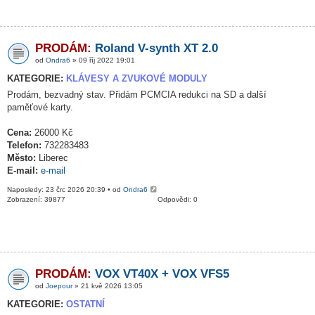
PRODÁM:
Roland V-synth XT 2.0
od
Ondra6
» 09 říj 2022 19:01
KATEGORIE:
KLÁVESY A ZVUKOVÉ MODULY
Prodám, bezvadný stav. Přidám PCMCIA redukci na SD a další
paměťové karty.
Cena:
26000 Kč
Telefon:
732283483
Město:
Liberec
E-mail:
e-mail
Naposledy: 23 črc 2026 20:39 • od
Ondra6
Zobrazení: 39877
Odpovědi: 0
PRODÁM:
VOX VT40X + VOX VFS5
od
Joepour
» 21 kvě 2026 13:05
KATEGORIE:
OSTATNÍ