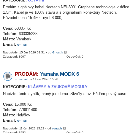
KATEGORIE:
OSTATNÍ
Prodám signálový kabel Neotech NEI-3001 Graphene technologie v délce
1,5m. Kabel je ve 100% stavu a s originálními konektory Neotech.
Původní cena 15 450,- nyní 8 000,-.
Cena:
6000,- Kč
Telefon:
603335238
Město:
Vamberk
E-mail:
e-mail
Naposledy: 15 čer 2026 08:51 • od
Ghostík
Zobrazení: 3907
Odpovědi: 0
PRODÁM:
Yamaha MODX 6
od
venach
» 11 čer 2026 15:28
KATEGORIE:
KLÁVESY A ZVUKOVÉ MODULY
Nabízím tento syntík, hraný jen doma. Skvělý stav. Přidám pevný case.
Cena:
15.000 Kč
Telefon:
776811400
Město:
Holýšov
E-mail:
e-mail
Naposledy: 11 čer 2026 15:28 • od
venach
Zobrazení: 1552
Odpovědi: 0