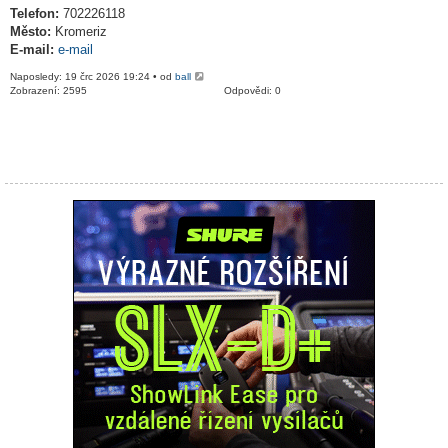
Telefon:
702226118
Město:
Kromeriz
E-mail:
e-mail
Naposledy: 19 črc 2026 19:24 • od
ball
Zobrazení: 2595
Odpovědi: 0