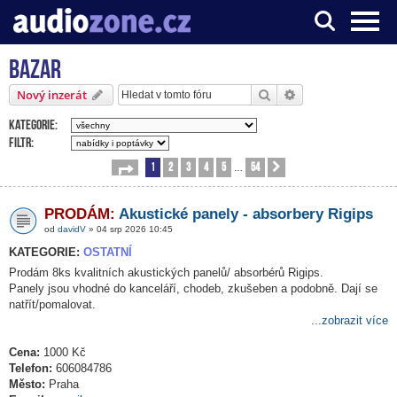
Bazar
Server o digitálním zpracování zvuku
Hledat
Pokročilé hledání
Nový inzerát
Kategorie:
Filtr:
1
2
3
4
5
54
Stránka
1
z
54
Další
…
PRODÁM:
Akustické panely - absorbery Rigips
od
davidV
» 04 srp 2026 10:45
KATEGORIE:
OSTATNÍ
Prodám 8ks kvalitních akustických panelů/ absorbérů Rigips.
Panely jsou vhodné do kanceláří, chodeb, zkušeben a podobně. Dají se
natřít/pomalovat.
...zobrazit více
Cena:
1000 Kč
Telefon:
606084786
Město:
Praha