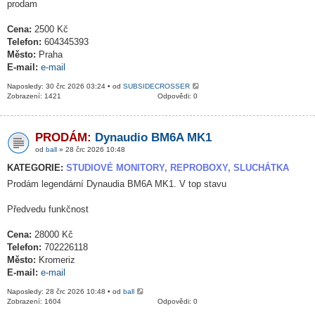
prodam
Cena:
2500 Kč
Telefon:
604345393
Město:
Praha
E-mail:
e-mail
Naposledy: 30 črc 2026 03:24 • od
SUBSIDECROSSER
Zobrazení: 1421
Odpovědi: 0
PRODÁM:
Dynaudio BM6A MK1
od
ball
» 28 črc 2026 10:48
KATEGORIE:
STUDIOVÉ MONITORY, REPROBOXY, SLUCHÁTKA
Prodám legendární Dynaudia BM6A MK1. V top stavu
Předvedu funkčnost
Cena:
28000 Kč
Telefon:
702226118
Město:
Kromeriz
E-mail:
e-mail
Naposledy: 28 črc 2026 10:48 • od
ball
Zobrazení: 1604
Odpovědi: 0