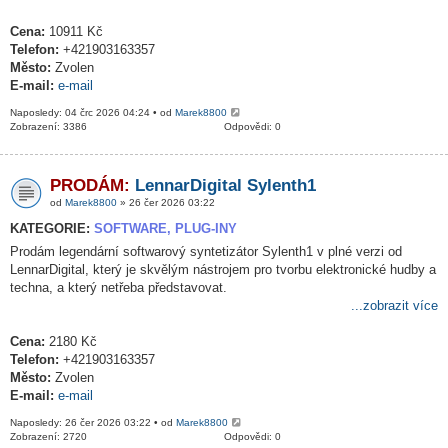
Cena:
10911 Kč
Telefon:
+421903163357
Město:
Zvolen
E-mail:
e-mail
Naposledy: 04 črc 2026 04:24 • od
Marek8800
Zobrazení: 3386
Odpovědi: 0
PRODÁM:
LennarDigital Sylenth1
od
Marek8800
» 26 čer 2026 03:22
KATEGORIE:
SOFTWARE, PLUG-INY
Prodám legendární softwarový syntetizátor Sylenth1 v plné verzi od
LennarDigital, který je skvělým nástrojem pro tvorbu elektronické hudby a
techna, a který netřeba představovat.
...zobrazit více
Cena:
2180 Kč
Telefon:
+421903163357
Město:
Zvolen
E-mail:
e-mail
Naposledy: 26 čer 2026 03:22 • od
Marek8800
Zobrazení: 2720
Odpovědi: 0