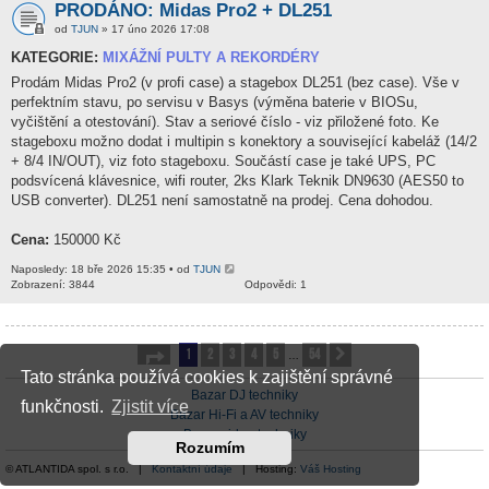
PRODÁNO: Midas Pro2 + DL251
od
TJUN
» 17 úno 2026 17:08
KATEGORIE:
MIXÁŽNÍ PULTY A REKORDÉRY
Prodám Midas Pro2 (v profi case) a stagebox DL251 (bez case). Vše v
perfektním stavu, po servisu v Basys (výměna baterie v BIOSu,
vyčištění a otestování). Stav a seriové číslo - viz přiložené foto. Ke
stageboxu možno dodat i multipin s konektory a související kabeláž (14/2
+ 8/4 IN/OUT), viz foto stageboxu. Součástí case je také UPS, PC
podsvícená klávesnice, wifi router, 2ks Klark Teknik DN9630 (AES50 to
USB converter). DL251 není samostatně na prodej. Cena dohodou.
Cena:
150000 Kč
Naposledy: 18 bře 2026 15:35 • od
TJUN
Zobrazení: 3844
Odpovědi: 1
1
2
3
4
5
54
Stránka
1
z
54
Další
…
Tato stránka používá cookies k zajištění správné
Bazar DJ techniky
funkčnosti.
Zjistit více
Bazar Hi-Fi a AV techniky
Bazar video techniky
Rozumím
© ATLANTIDA spol. s r.o. |
Kontaktní údaje
| Hosting:
Váš Hosting