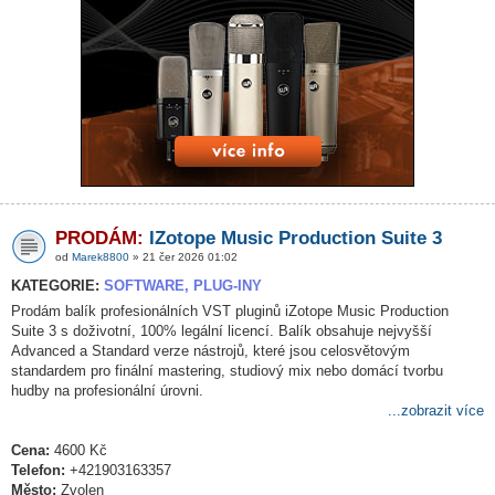
PRODÁM:
IZotope Music Production Suite 3
od
Marek8800
» 21 čer 2026 01:02
KATEGORIE:
SOFTWARE, PLUG-INY
Prodám balík profesionálních VST pluginů iZotope Music Production
Suite 3 s doživotní, 100% legální licencí. Balík obsahuje nejvyšší
Advanced a Standard verze nástrojů, které jsou celosvětovým
standardem pro finální mastering, studiový mix nebo domácí tvorbu
hudby na profesionální úrovni.
...zobrazit více
Cena:
4600 Kč
Telefon:
+421903163357
Město:
Zvolen