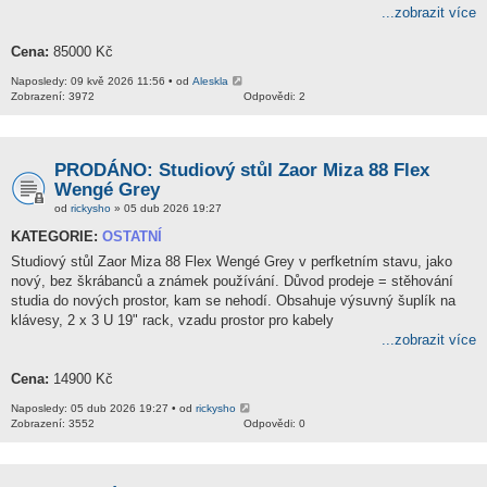
...zobrazit více
Cena:
85000 Kč
Naposledy: 09 kvě 2026 11:56 • od
Aleskla
Zobrazení: 3972
Odpovědi: 2
PRODÁNO: Studiový stůl Zaor Miza 88 Flex
Wengé Grey
od
rickysho
» 05 dub 2026 19:27
KATEGORIE:
OSTATNÍ
Studiový stůl Zaor Miza 88 Flex Wengé Grey v perfketním stavu, jako
nový, bez škrábanců a známek používání. Důvod prodeje = stěhování
studia do nových prostor, kam se nehodí. Obsahuje výsuvný šuplík na
klávesy, 2 x 3 U 19" rack, vzadu prostor pro kabely
...zobrazit více
Cena:
14900 Kč
Naposledy: 05 dub 2026 19:27 • od
rickysho
Zobrazení: 3552
Odpovědi: 0