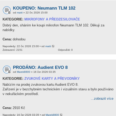
KOUPENO: Neumann TLM 102
od
matti
» 22 črc 2026 15:00
KATEGORIE:
MIKROFONY A PŘEDZESILOVAČE
Dobrý den, sháním ke koupi mikrofon Neumann TLM 102. Děkuji za
nabídky.
Cena:
dohodou
Naposledy: 22 črc 2026 15:00 • od
matti
Zobrazení: 2151
Odpovědi: 0
PRODÁNO: Audient EVO 8
od
Marek8800
» 16 čer 2026 03:35
KATEGORIE:
ZVUKOVÉ KARTY A PŘEVODNÍKY
Nabízím na prodej zvukovou kartu Audient EVO 8.
Zařízení je v bezchybném technickém i vizuálním stavu a bylo používáno
v nekuřáckém prostředí.
...zobrazit více
Cena:
2910 Kč
Naposledy: 16 čer 2026 03:35 • od
Marek8800