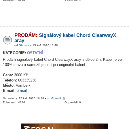
PRODÁM:
Signálový kabel Chord ClearwayX
aray
od
Ghostík
» 15 kvě 2026 16:48
KATEGORIE:
OSTATNÍ
Prodám signálový kabel Chord ClearwayX aray v délce 2m. Kabel je ve
100% stavu a samozřejmostí je i originální balení.
Cena:
3000 Kč
Telefon:
603335238
Město:
Vamberk
E-mail:
e-mail
Naposledy: 15 kvě 2026 16:48 • od
Ghostík
Zobrazení: 4346
Odpovědi: 0