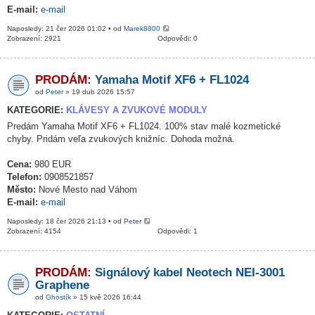
E-mail:
e-mail
Naposledy: 21 čer 2026 01:02 • od
Marek8800
Zobrazení: 2921
Odpovědi: 0
PRODÁM:
Yamaha Motif XF6 + FL1024
od
Peter
» 19 dub 2026 15:57
KATEGORIE:
KLÁVESY A ZVUKOVÉ MODULY
Predám Yamaha Motif XF6 + FL1024. 100% stav malé kozmetické
chyby. Pridám veľa zvukových knižníc. Dohoda možná.
Cena:
980 EUR
Telefon:
0908521857
Město:
Nové Mesto nad Váhom
E-mail:
e-mail
Naposledy: 18 čer 2026 21:13 • od
Peter
Zobrazení: 4154
Odpovědi: 1
PRODÁM:
Signálový kabel Neotech NEI-3001
Graphene
od
Ghostík
» 15 kvě 2026 16:44