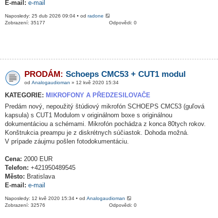
E-mail:
e-mail
Naposledy: 25 dub 2026 09:04 • od
radone
Zobrazení: 35177
Odpovědi: 0
PRODÁM:
Schoeps CMC53 + CUT1 modul
od
Analogaudioman
» 12 kvě 2020 15:34
KATEGORIE:
MIKROFONY A PŘEDZESILOVAČE
Predám nový, nepoužitý štúdiový mikrofón SCHOEPS CMC53 (guľová
kapsula) s CUT1 Modulom v originálnom boxe s originálnou
dokumentáciou a schémami. Mikrofón pochádza z konca 80tych rokov.
Konštrukcia preampu je z diskrétnych súčiastok. Dohoda možná.
V prípade záujmu pošlen fotodokumentáciu.
Cena:
2000 EUR
Telefon:
+421950489545
Město:
Bratislava
E-mail:
e-mail
Naposledy: 12 kvě 2020 15:34 • od
Analogaudioman
Zobrazení: 32576
Odpovědi: 0