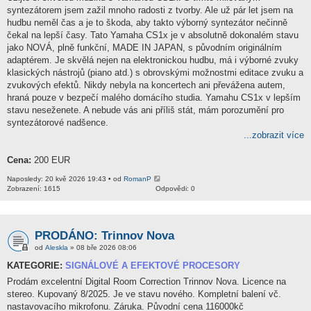
syntezátorem jsem zažil mnoho radosti z tvorby. Ale už pár let jsem na
hudbu neměl čas a je to škoda, aby takto výborný syntezátor nečinně
čekal na lepší časy. Tato Yamaha CS1x je v absolutně dokonalém stavu
jako NOVÁ, plně funkční, MADE IN JAPAN, s původním originálním
adaptérem. Je skvělá nejen na elektronickou hudbu, má i výborné zvuky
klasických nástrojů (piano atd.) s obrovskými možnostmi editace zvuku a
zvukových efektů. Nikdy nebyla na koncertech ani převážena autem,
hraná pouze v bezpečí malého domácího studia. Yamahu CS1x v lepším
stavu neseženete. A nebude vás ani příliš stát, mám porozumění pro
syntezátorové nadšence.
...zobrazit více
Cena:
200 EUR
Naposledy: 20 kvě 2026 19:43 • od
RomanP
Zobrazení: 1615
Odpovědi: 0
PRODÁNO: Trinnov Nova
od
Aleskla
» 08 bře 2026 08:06
KATEGORIE:
SIGNÁLOVÉ A EFEKTOVÉ PROCESORY
Prodám excelentní Digital Room Correction Trinnov Nova. Licence na
stereo. Kupovaný 8/2025. Je ve stavu nového. Kompletní balení vč.
nastavovacího mikrofonu. Záruka. Původní cena 116000kč