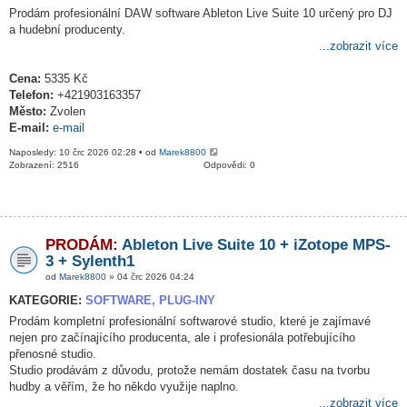
Prodám profesionální DAW software Ableton Live Suite 10 určený pro DJ
a hudební producenty.
...zobrazit více
Cena:
5335 Kč
Telefon:
+421903163357
Město:
Zvolen
E-mail:
e-mail
Naposledy: 10 črc 2026 02:28 • od
Marek8800
Zobrazení: 2516
Odpovědi: 0
PRODÁM:
Ableton Live Suite 10 + iZotope MPS-
3 + Sylenth1
od
Marek8800
» 04 črc 2026 04:24
KATEGORIE:
SOFTWARE, PLUG-INY
Prodám kompletní profesionální softwarové studio, které je zajímavé
nejen pro začínajícího producenta, ale i profesionála potřebujícího
přenosné studio.
Studio prodávám z důvodu, protože nemám dostatek času na tvorbu
hudby a věřím, že ho někdo využije naplno.
...zobrazit více