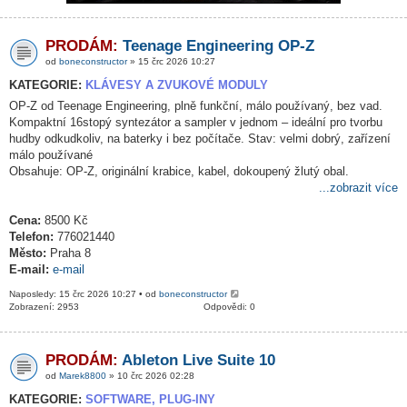
PRODÁM:
Teenage Engineering OP-Z
od
boneconstructor
» 15 črc 2026 10:27
KATEGORIE:
KLÁVESY A ZVUKOVÉ MODULY
OP-Z od Teenage Engineering, plně funkční, málo používaný, bez vad.
Kompaktní 16stopý syntezátor a sampler v jednom – ideální pro tvorbu
hudby odkudkoliv, na baterky i bez počítače. Stav: velmi dobrý, zařízení
málo používané
Obsahuje: OP-Z, originální krabice, kabel, dokoupený žlutý obal.
...zobrazit více
Cena:
8500 Kč
Telefon:
776021440
Město:
Praha 8
E-mail:
e-mail
Naposledy: 15 črc 2026 10:27 • od
boneconstructor
Zobrazení: 2953
Odpovědi: 0
PRODÁM:
Ableton Live Suite 10
od
Marek8800
» 10 črc 2026 02:28
KATEGORIE:
SOFTWARE, PLUG-INY