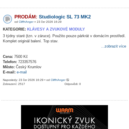
PRODÁM:
Studiologic SL 73 MK2
od
CliffhAnger
» 23 čer 2026 16:29
KATEGORIE:
KLÁVESY A ZVUKOVÉ MODULY
3 týdny staré (tzn. v záruce). Použito pouze párkrát v domácím prostředí.
Komplet originál balení. Top stav.
...zobrazit více
Cena:
7500 Kč
Telefon:
723357576
Město:
Český Krumlov
E-mail:
e-mail
Naposledy: 23 čer 2026 16:29 • od
CliffhAnger
Zobrazení: 2517
Odpovědi: 0