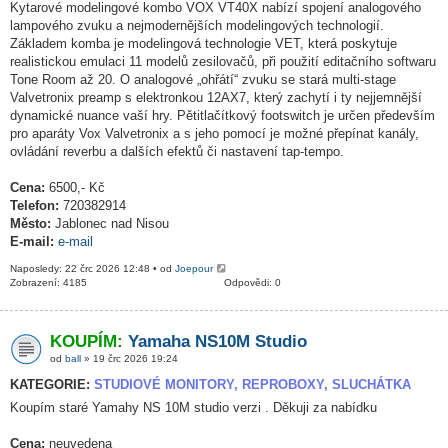
Kytarové modelingové kombo VOX VT40X nabízí spojení analogového
lampového zvuku a nejmodernějších modelingových technologií.
Základem komba je modelingová technologie VET, která poskytuje
realistickou emulaci 11 modelů zesilovačů, při použití editačního softwaru
Tone Room až 20. O analogové „ohřátí“ zvuku se stará multi-stage
Valvetronix preamp s elektronkou 12AX7, který zachytí i ty nejjemnější
dynamické nuance vaší hry. Pětitlačítkový footswitch je určen především
pro aparáty Vox Valvetronix a s jeho pomocí je možné přepínat kanály,
ovládání reverbu a dalších efektů či nastavení tap-tempo.
Cena:
6500,- Kč
Telefon:
720382914
Město:
Jablonec nad Nisou
E-mail:
e-mail
Naposledy: 22 črc 2026 12:48 • od
Joepour
Zobrazení: 4185
Odpovědi: 0
KOUPÍM:
Yamaha NS10M Studio
od
ball
» 19 črc 2026 19:24
KATEGORIE:
STUDIOVÉ MONITORY, REPROBOXY, SLUCHÁTKA
Koupím staré Yamahy NS 10M studio verzi . Děkuji za nabídku
Cena:
neuvedena