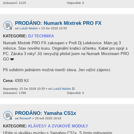
Zobrazení: 2125
Odpovědi: 0
PRODÁNO: Numark Mixtrek PRO FX
od
Lukáš Mašek
» 15 čer 2026 10:55
KATEGORIE:
DJ TECHNIKA
Numark Mixtrek PRO FX zakoupen v Profi Dj Lelekovice. Mám jej 3
měsíce. Stav nového kusu. Originální krabici účtenku. Kabel pro spojí s
PC. Záruka 3 roky! Již nevyužiji přešel jsem na Numark Mixstream PRO
GO ❤️
Při solidním jednáním možná menší sleva. Jen vážní zájemci.
Cena:
4300 Kč
Naposledy: 15 čer 2026 10:55 • od
Lukáš Mašek
Zobrazení: 1788
Odpovědi: 0
PRODÁNO: Yamaha CS1x
od
RomanP
» 20 kvě 2026 19:43
KATEGORIE:
KLÁVESY A ZVUKOVÉ MODULY
Užijte si skvělou muziku s Yamahou CS1x. S tímto milovaným