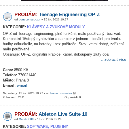
PRODÁM:
Teenage Engineering OP-Z
od
boneconstructor
» 15 črc 2026 10:27
KATEGORIE:
KLÁVESY A ZVUKOVÉ MODULY
OP-Z od Teenage Engineering, plně funkční, málo používaný, bez vad.
Kompaktní 16stopý syntezátor a sampler v jednom – ideální pro tvorbu
hudby odkudkoliv, na baterky i bez počítače. Stav: velmi dobrý, zařízení
málo používané
Obsahuje: OP-Z, originální krabice, kabel, dokoupený žlutý obal.
...zobrazit více
Cena:
8500 Kč
Telefon:
776021440
Město:
Praha 8
E-mail:
e-mail
Naposledy: 15 črc 2026 10:27 • od
boneconstructor
Zobrazení: 2811
Odpovědi: 0
PRODÁM:
Ableton Live Suite 10
od
Marek8800
» 10 črc 2026 02:28
KATEGORIE:
SOFTWARE, PLUG-INY