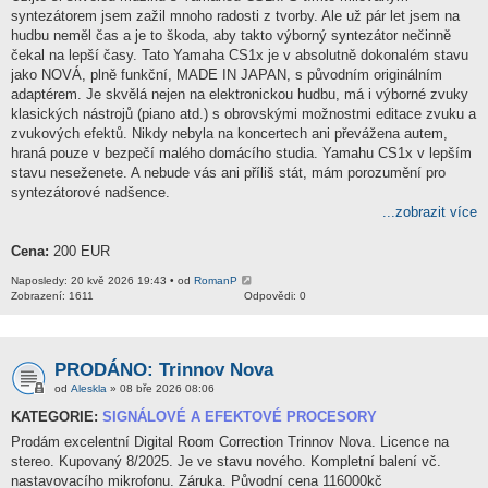
syntezátorem jsem zažil mnoho radosti z tvorby. Ale už pár let jsem na
hudbu neměl čas a je to škoda, aby takto výborný syntezátor nečinně
čekal na lepší časy. Tato Yamaha CS1x je v absolutně dokonalém stavu
jako NOVÁ, plně funkční, MADE IN JAPAN, s původním originálním
adaptérem. Je skvělá nejen na elektronickou hudbu, má i výborné zvuky
klasických nástrojů (piano atd.) s obrovskými možnostmi editace zvuku a
zvukových efektů. Nikdy nebyla na koncertech ani převážena autem,
hraná pouze v bezpečí malého domácího studia. Yamahu CS1x v lepším
stavu neseženete. A nebude vás ani příliš stát, mám porozumění pro
syntezátorové nadšence.
...zobrazit více
Cena:
200 EUR
Naposledy: 20 kvě 2026 19:43 • od
RomanP
Zobrazení: 1611
Odpovědi: 0
PRODÁNO: Trinnov Nova
od
Aleskla
» 08 bře 2026 08:06
KATEGORIE:
SIGNÁLOVÉ A EFEKTOVÉ PROCESORY
Prodám excelentní Digital Room Correction Trinnov Nova. Licence na
stereo. Kupovaný 8/2025. Je ve stavu nového. Kompletní balení vč.
nastavovacího mikrofonu. Záruka. Původní cena 116000kč