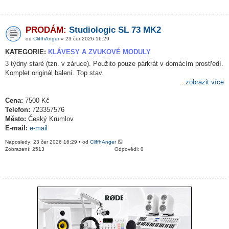
PRODÁM:
Studiologic SL 73 MK2
od
CliffhAnger
» 23 čer 2026 16:29
KATEGORIE:
KLÁVESY A ZVUKOVÉ MODULY
3 týdny staré (tzn. v záruce). Použito pouze párkrát v domácím prostředí.
Komplet originál balení. Top stav.
...zobrazit více
Cena:
7500 Kč
Telefon:
723357576
Město:
Český Krumlov
E-mail:
e-mail
Naposledy: 23 čer 2026 16:29 • od
CliffhAnger
Zobrazení: 2513
Odpovědi: 0