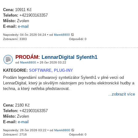
Cena:
10911 Kč
Telefon:
+421903163357
Město:
Zvolen
E-mail:
e-mail
Naposledy: 04 črc 2026 04:24 • od
Marek8800
Zobrazení: 3383
Odpovědi: 0
PRODÁM:
LennarDigital Sylenth1
od
Marek8800
» 26 čer 2026 03:22
KATEGORIE:
SOFTWARE, PLUG-INY
Prodám legendární softwarový syntetizátor Sylenth1 v plné verzi od
LennarDigital, který je skvělým nástrojem pro tvorbu elektronické hudby a
techna, a který netřeba představovat.
...zobrazit více
Cena:
2180 Kč
Telefon:
+421903163357
Město:
Zvolen
E-mail:
e-mail
Naposledy: 26 čer 2026 03:22 • od
Marek8800
Zobrazení: 2716
Odpovědi: 0