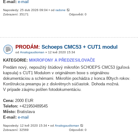
E-mail:
e-mail
Naposledy: 25 dub 2026 09:04 • od
radone
Zobrazení: 35171
Odpovědi: 0
PRODÁM:
Schoeps CMC53 + CUT1 modul
od
Analogaudioman
» 12 kvě 2020 15:34
KATEGORIE:
MIKROFONY A PŘEDZESILOVAČE
Predám nový, nepoužitý štúdiový mikrofón SCHOEPS CMC53 (guľová
kapsula) s CUT1 Modulom v originálnom boxe s originálnou
dokumentáciou a schémami. Mikrofón pochádza z konca 80tych rokov.
Konštrukcia preampu je z diskrétnych súčiastok. Dohoda možná.
V prípade záujmu pošlen fotodokumentáciu.
Cena:
2000 EUR
Telefon:
+421950489545
Město:
Bratislava
E-mail:
e-mail
Naposledy: 12 kvě 2020 15:34 • od
Analogaudioman
Zobrazení: 32569
Odpovědi: 0