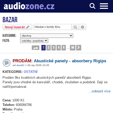
Bazar
Server o digitálním zpracování zvuku
Hledat
Pokročilé hledání
Nový inzerát
Kategorie:
Filtr:
1
2
3
4
5
54
Stránka
1
z
54
Další
…
PRODÁM:
Akustické panely - absorbery Rigips
od
davidV
» 04 srp 2026 10:45
KATEGORIE:
OSTATNÍ
Prodám 8ks kvalitních akustických panelů/ absorbérů Rigips.
Panely jsou vhodné do kanceláří, chodeb, zkušeben a podobně. Dají se
natřít/pomalovat.
...zobrazit více
Cena:
1000 Kč
Telefon:
606084786
Město:
Praha