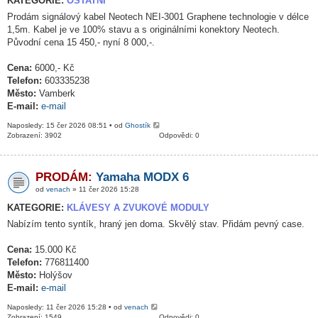
KATEGORIE:
OSTATNÍ
Prodám signálový kabel Neotech NEI-3001 Graphene technologie v délce
1,5m. Kabel je ve 100% stavu a s originálními konektory Neotech.
Původní cena 15 450,- nyní 8 000,-.
Cena:
6000,- Kč
Telefon:
603335238
Město:
Vamberk
E-mail:
e-mail
Naposledy: 15 čer 2026 08:51 • od
Ghostík
Zobrazení: 3902
Odpovědi: 0
PRODÁM:
Yamaha MODX 6
od
venach
» 11 čer 2026 15:28
KATEGORIE:
KLÁVESY A ZVUKOVÉ MODULY
Nabízím tento syntík, hraný jen doma. Skvělý stav. Přidám pevný case.
Cena:
15.000 Kč
Telefon:
776811400
Město:
Holýšov
E-mail:
e-mail
Naposledy: 11 čer 2026 15:28 • od
venach
Zobrazení: 1549
Odpovědi: 0