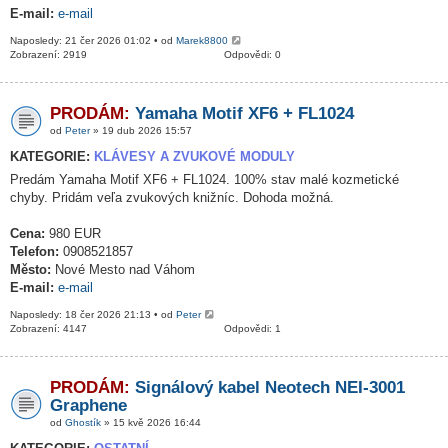
E-mail:
e-mail
Naposledy: 21 čer 2026 01:02 • od
Marek8800
Zobrazení: 2919
Odpovědi: 0
PRODÁM:
Yamaha Motif XF6 + FL1024
od
Peter
» 19 dub 2026 15:57
KATEGORIE:
KLÁVESY A ZVUKOVÉ MODULY
Predám Yamaha Motif XF6 + FL1024. 100% stav malé kozmetické
chyby. Pridám veľa zvukových knižníc. Dohoda možná.
Cena:
980 EUR
Telefon:
0908521857
Město:
Nové Mesto nad Váhom
E-mail:
e-mail
Naposledy: 18 čer 2026 21:13 • od
Peter
Zobrazení: 4147
Odpovědi: 1
PRODÁM:
Signálový kabel Neotech NEI-3001
Graphene
od
Ghostík
» 15 kvě 2026 16:44