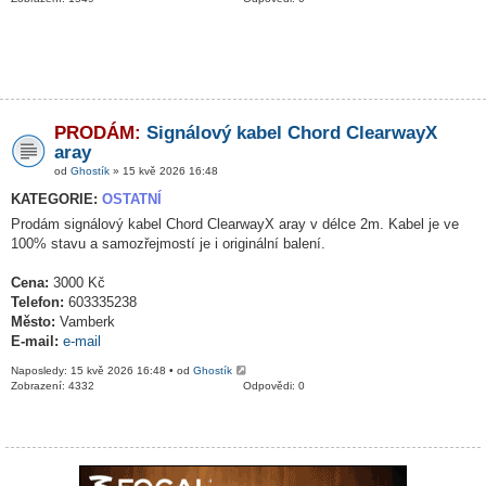
PRODÁM:
Signálový kabel Chord ClearwayX
aray
od
Ghostík
» 15 kvě 2026 16:48
KATEGORIE:
OSTATNÍ
Prodám signálový kabel Chord ClearwayX aray v délce 2m. Kabel je ve
100% stavu a samozřejmostí je i originální balení.
Cena:
3000 Kč
Telefon:
603335238
Město:
Vamberk
E-mail:
e-mail
Naposledy: 15 kvě 2026 16:48 • od
Ghostík
Zobrazení: 4332
Odpovědi: 0