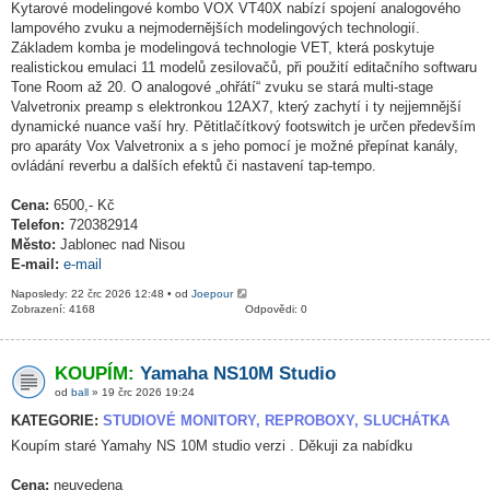
Kytarové modelingové kombo VOX VT40X nabízí spojení analogového
lampového zvuku a nejmodernějších modelingových technologií.
Základem komba je modelingová technologie VET, která poskytuje
realistickou emulaci 11 modelů zesilovačů, při použití editačního softwaru
Tone Room až 20. O analogové „ohřátí“ zvuku se stará multi-stage
Valvetronix preamp s elektronkou 12AX7, který zachytí i ty nejjemnější
dynamické nuance vaší hry. Pětitlačítkový footswitch je určen především
pro aparáty Vox Valvetronix a s jeho pomocí je možné přepínat kanály,
ovládání reverbu a dalších efektů či nastavení tap-tempo.
Cena:
6500,- Kč
Telefon:
720382914
Město:
Jablonec nad Nisou
E-mail:
e-mail
Naposledy: 22 črc 2026 12:48 • od
Joepour
Zobrazení: 4168
Odpovědi: 0
KOUPÍM:
Yamaha NS10M Studio
od
ball
» 19 črc 2026 19:24
KATEGORIE:
STUDIOVÉ MONITORY, REPROBOXY, SLUCHÁTKA
Koupím staré Yamahy NS 10M studio verzi . Děkuji za nabídku
Cena:
neuvedena