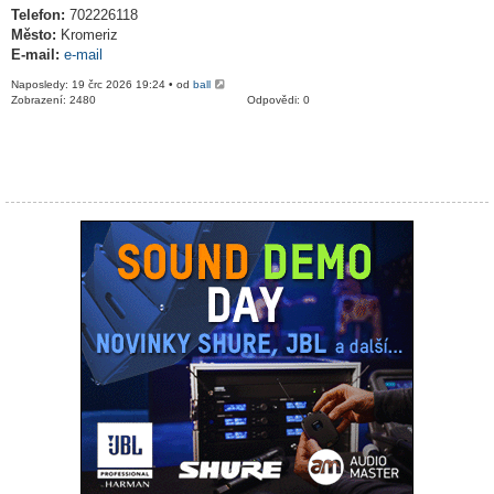
Telefon:
702226118
Město:
Kromeriz
E-mail:
e-mail
Naposledy: 19 črc 2026 19:24 • od
ball
Zobrazení: 2480
Odpovědi: 0