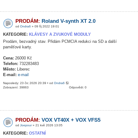
PRODÁM:
Roland V-synth XT 2.0
od
Ondra6
» 09 říj 2022 19:01
KATEGORIE:
KLÁVESY A ZVUKOVÉ MODULY
Prodám, bezvadný stav. Přidám PCMCIA redukci na SD a další
paměťové karty.
Cena:
26000 Kč
Telefon:
732283483
Město:
Liberec
E-mail:
e-mail
Naposledy: 23 črc 2026 20:39 • od
Ondra6
Zobrazení: 39863
Odpovědi: 0
PRODÁM:
VOX VT40X + VOX VFS5
od
Joepour
» 21 kvě 2026 13:05
KATEGORIE:
OSTATNÍ