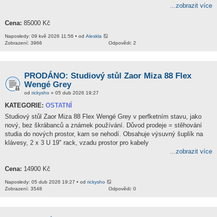
...zobrazit více
Cena:
85000 Kč
Naposledy: 09 kvě 2026 11:56 • od
Aleskla
Zobrazení: 3966
Odpovědi: 2
PRODÁNO: Studiový stůl Zaor Miza 88 Flex
Wengé Grey
od
rickysho
» 05 dub 2026 19:27
KATEGORIE:
OSTATNÍ
Studiový stůl Zaor Miza 88 Flex Wengé Grey v perfketním stavu, jako
nový, bez škrábanců a známek používání. Důvod prodeje = stěhování
studia do nových prostor, kam se nehodí. Obsahuje výsuvný šuplík na
klávesy, 2 x 3 U 19" rack, vzadu prostor pro kabely
...zobrazit více
Cena:
14900 Kč
Naposledy: 05 dub 2026 19:27 • od
rickysho
Zobrazení: 3548
Odpovědi: 0