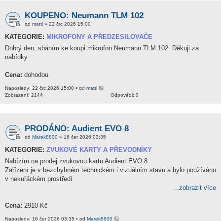
KOUPENO: Neumann TLM 102
od
matti
» 22 črc 2026 15:00
KATEGORIE:
MIKROFONY A PŘEDZESILOVAČE
Dobrý den, sháním ke koupi mikrofon Neumann TLM 102. Děkuji za
nabídky.
Cena:
dohodou
Naposledy: 22 črc 2026 15:00 • od
matti
Zobrazení: 2144
Odpovědi: 0
PRODÁNO: Audient EVO 8
od
Marek8800
» 16 čer 2026 03:35
KATEGORIE:
ZVUKOVÉ KARTY A PŘEVODNÍKY
Nabízím na prodej zvukovou kartu Audient EVO 8.
Zařízení je v bezchybném technickém i vizuálním stavu a bylo používáno
v nekuřáckém prostředí.
...zobrazit více
Cena:
2910 Kč
Naposledy: 16 čer 2026 03:35 • od
Marek8800