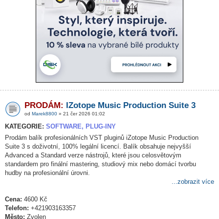
PRODÁM:
IZotope Music Production Suite 3
od
Marek8800
» 21 čer 2026 01:02
KATEGORIE:
SOFTWARE, PLUG-INY
Prodám balík profesionálních VST pluginů iZotope Music Production
Suite 3 s doživotní, 100% legální licencí. Balík obsahuje nejvyšší
Advanced a Standard verze nástrojů, které jsou celosvětovým
standardem pro finální mastering, studiový mix nebo domácí tvorbu
hudby na profesionální úrovni.
...zobrazit více
Cena:
4600 Kč
Telefon:
+421903163357
Město:
Zvolen