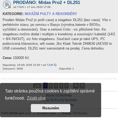
PRODÁNO: Midas Pro2 + DL251
od
TJUN
» 17 úno 2026 17:08
KATEGORIE:
MIXÁŽNÍ PULTY A REKORDÉRY
Prodám Midas Pro2 (v profi case) a stagebox DL251 (bez case). Vše v
perfektním stavu, po servisu v Basys (výměna baterie v BIOSu,
vyčištění a otestování). Stav a seriové číslo - viz přiložené foto. Ke
stageboxu možno dodat i multipin s konektory a související kabeláž (14/2
+ 8/4 IN/OUT), viz foto stageboxu. Součástí case je také UPS, PC
podsvícená klávesnice, wifi router, 2ks Klark Teknik DN9630 (AES50 to
USB converter). DL251 není samostatně na prodej. Cena dohodou.
Cena:
150000 Kč
Naposledy: 18 bře 2026 15:35 • od
TJUN
Zobrazení: 3838
Odpovědi: 1
1
2
3
4
5
54
Stránka
1
z
54
Další
…
Tato stránka používá cookies k zajištění správné
Bazar DJ techniky
funkčnosti.
Zjistit více
Bazar Hi-Fi a AV techniky
Bazar video techniky
Rozumím
© ATLANTIDA spol. s r.o. |
Kontaktní údaje
| Hosting:
Váš Hosting