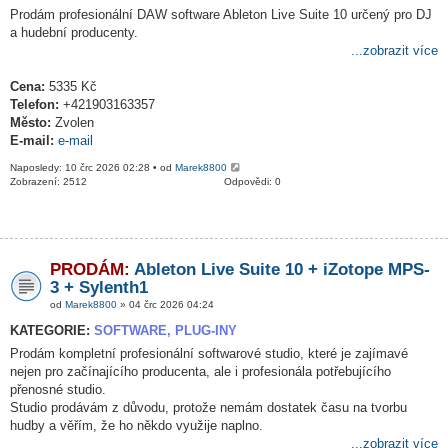
Prodám profesionální DAW software Ableton Live Suite 10 určený pro DJ
a hudební producenty.
...zobrazit více
Cena:
5335 Kč
Telefon:
+421903163357
Město:
Zvolen
E-mail:
e-mail
Naposledy: 10 črc 2026 02:28 • od
Marek8800
Zobrazení: 2512
Odpovědi: 0
PRODÁM:
Ableton Live Suite 10 + iZotope MPS-
3 + Sylenth1
od
Marek8800
» 04 črc 2026 04:24
KATEGORIE:
SOFTWARE, PLUG-INY
Prodám kompletní profesionální softwarové studio, které je zajímavé
nejen pro začínajícího producenta, ale i profesionála potřebujícího
přenosné studio.
Studio prodávám z důvodu, protože nemám dostatek času na tvorbu
hudby a věřím, že ho někdo využije naplno.
...zobrazit více