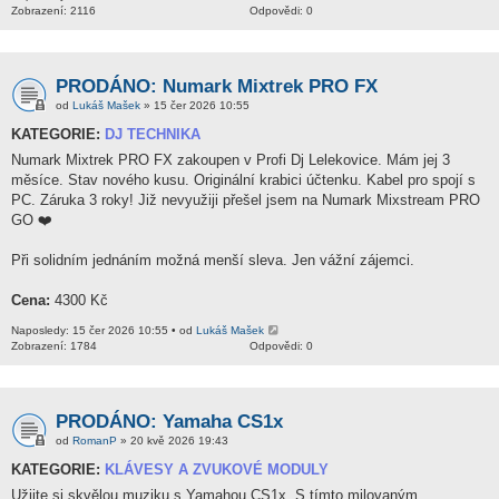
Zobrazení: 2116
Odpovědi: 0
PRODÁNO: Numark Mixtrek PRO FX
od
Lukáš Mašek
» 15 čer 2026 10:55
KATEGORIE:
DJ TECHNIKA
Numark Mixtrek PRO FX zakoupen v Profi Dj Lelekovice. Mám jej 3
měsíce. Stav nového kusu. Originální krabici účtenku. Kabel pro spojí s
PC. Záruka 3 roky! Již nevyužiji přešel jsem na Numark Mixstream PRO
GO ❤️
Při solidním jednáním možná menší sleva. Jen vážní zájemci.
Cena:
4300 Kč
Naposledy: 15 čer 2026 10:55 • od
Lukáš Mašek
Zobrazení: 1784
Odpovědi: 0
PRODÁNO: Yamaha CS1x
od
RomanP
» 20 kvě 2026 19:43
KATEGORIE:
KLÁVESY A ZVUKOVÉ MODULY
Užijte si skvělou muziku s Yamahou CS1x. S tímto milovaným