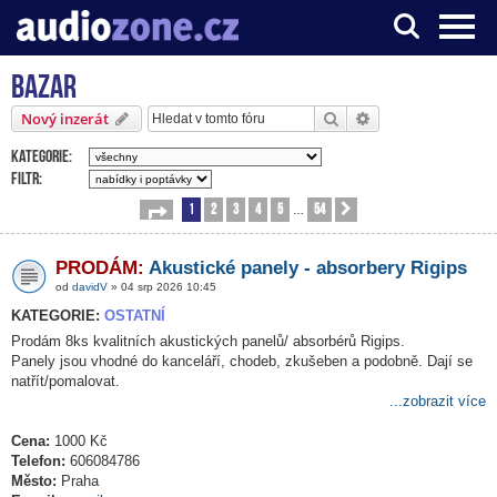
Bazar
Server o digitálním zpracování zvuku
Hledat
Pokročilé hledání
Nový inzerát
Kategorie:
Filtr:
1
2
3
4
5
54
Stránka
1
z
54
Další
…
PRODÁM:
Akustické panely - absorbery Rigips
od
davidV
» 04 srp 2026 10:45
KATEGORIE:
OSTATNÍ
Prodám 8ks kvalitních akustických panelů/ absorbérů Rigips.
Panely jsou vhodné do kanceláří, chodeb, zkušeben a podobně. Dají se
natřít/pomalovat.
...zobrazit více
Cena:
1000 Kč
Telefon:
606084786
Město:
Praha