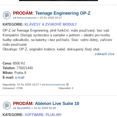
PRODÁM:
Teenage Engineering OP-Z
od
boneconstructor
» 15 črc 2026 10:27
KATEGORIE:
KLÁVESY A ZVUKOVÉ MODULY
OP-Z od Teenage Engineering, plně funkční, málo používaný, bez vad.
Kompaktní 16stopý syntezátor a sampler v jednom – ideální pro tvorbu
hudby odkudkoliv, na baterky i bez počítače. Stav: velmi dobrý, zařízení
málo používané
Obsahuje: OP-Z, originální krabice, kabel, dokoupený žlutý obal.
...zobrazit více
Cena:
8500 Kč
Telefon:
776021440
Město:
Praha 8
E-mail:
e-mail
Naposledy: 15 črc 2026 10:27 • od
boneconstructor
Zobrazení: 2796
Odpovědi: 0
PRODÁM:
Ableton Live Suite 10
od
Marek8800
» 10 črc 2026 02:28
KATEGORIE:
SOFTWARE, PLUG-INY