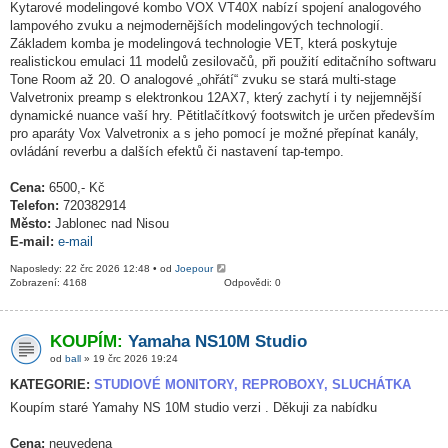
Kytarové modelingové kombo VOX VT40X nabízí spojení analogového
lampového zvuku a nejmodernějších modelingových technologií.
Základem komba je modelingová technologie VET, která poskytuje
realistickou emulaci 11 modelů zesilovačů, při použití editačního softwaru
Tone Room až 20. O analogové „ohřátí“ zvuku se stará multi-stage
Valvetronix preamp s elektronkou 12AX7, který zachytí i ty nejjemnější
dynamické nuance vaší hry. Pětitlačítkový footswitch je určen především
pro aparáty Vox Valvetronix a s jeho pomocí je možné přepínat kanály,
ovládání reverbu a dalších efektů či nastavení tap-tempo.
Cena:
6500,- Kč
Telefon:
720382914
Město:
Jablonec nad Nisou
E-mail:
e-mail
Naposledy: 22 črc 2026 12:48 • od
Joepour
Zobrazení: 4168
Odpovědi: 0
KOUPÍM:
Yamaha NS10M Studio
od
ball
» 19 črc 2026 19:24
KATEGORIE:
STUDIOVÉ MONITORY, REPROBOXY, SLUCHÁTKA
Koupím staré Yamahy NS 10M studio verzi . Děkuji za nabídku
Cena:
neuvedena