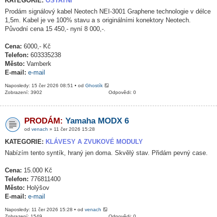
KATEGORIE:
OSTATNÍ
Prodám signálový kabel Neotech NEI-3001 Graphene technologie v délce
1,5m. Kabel je ve 100% stavu a s originálními konektory Neotech.
Původní cena 15 450,- nyní 8 000,-.
Cena:
6000,- Kč
Telefon:
603335238
Město:
Vamberk
E-mail:
e-mail
Naposledy: 15 čer 2026 08:51 • od
Ghostík
Zobrazení: 3902
Odpovědi: 0
PRODÁM:
Yamaha MODX 6
od
venach
» 11 čer 2026 15:28
KATEGORIE:
KLÁVESY A ZVUKOVÉ MODULY
Nabízím tento syntík, hraný jen doma. Skvělý stav. Přidám pevný case.
Cena:
15.000 Kč
Telefon:
776811400
Město:
Holýšov
E-mail:
e-mail
Naposledy: 11 čer 2026 15:28 • od
venach
Zobrazení: 1549
Odpovědi: 0