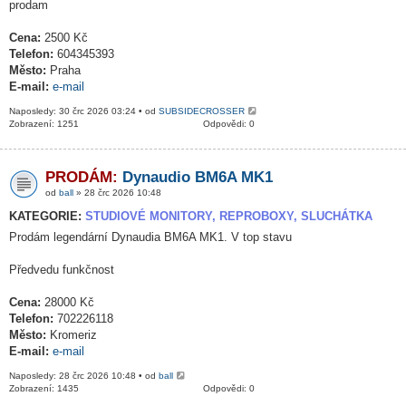
prodam
Cena:
2500 Kč
Telefon:
604345393
Město:
Praha
E-mail:
e-mail
Naposledy: 30 črc 2026 03:24 • od
SUBSIDECROSSER
Zobrazení: 1251
Odpovědi: 0
PRODÁM:
Dynaudio BM6A MK1
od
ball
» 28 črc 2026 10:48
KATEGORIE:
STUDIOVÉ MONITORY, REPROBOXY, SLUCHÁTKA
Prodám legendární Dynaudia BM6A MK1. V top stavu
Předvedu funkčnost
Cena:
28000 Kč
Telefon:
702226118
Město:
Kromeriz
E-mail:
e-mail
Naposledy: 28 črc 2026 10:48 • od
ball
Zobrazení: 1435
Odpovědi: 0