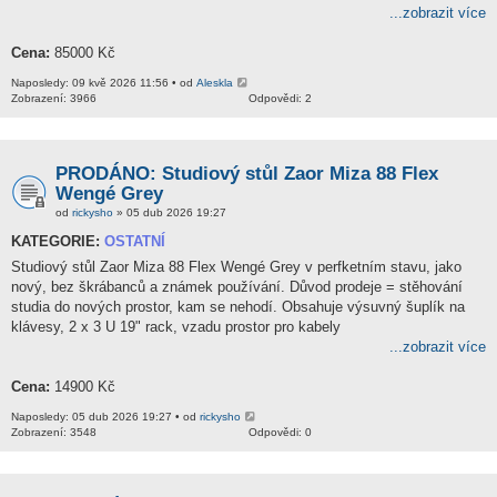
...zobrazit více
Cena:
85000 Kč
Naposledy: 09 kvě 2026 11:56 • od
Aleskla
Zobrazení: 3966
Odpovědi: 2
PRODÁNO: Studiový stůl Zaor Miza 88 Flex
Wengé Grey
od
rickysho
» 05 dub 2026 19:27
KATEGORIE:
OSTATNÍ
Studiový stůl Zaor Miza 88 Flex Wengé Grey v perfketním stavu, jako
nový, bez škrábanců a známek používání. Důvod prodeje = stěhování
studia do nových prostor, kam se nehodí. Obsahuje výsuvný šuplík na
klávesy, 2 x 3 U 19" rack, vzadu prostor pro kabely
...zobrazit více
Cena:
14900 Kč
Naposledy: 05 dub 2026 19:27 • od
rickysho
Zobrazení: 3548
Odpovědi: 0