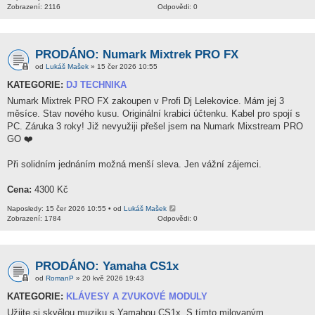
Zobrazení: 2116
Odpovědi: 0
PRODÁNO: Numark Mixtrek PRO FX
od
Lukáš Mašek
» 15 čer 2026 10:55
KATEGORIE:
DJ TECHNIKA
Numark Mixtrek PRO FX zakoupen v Profi Dj Lelekovice. Mám jej 3
měsíce. Stav nového kusu. Originální krabici účtenku. Kabel pro spojí s
PC. Záruka 3 roky! Již nevyužiji přešel jsem na Numark Mixstream PRO
GO ❤️
Při solidním jednáním možná menší sleva. Jen vážní zájemci.
Cena:
4300 Kč
Naposledy: 15 čer 2026 10:55 • od
Lukáš Mašek
Zobrazení: 1784
Odpovědi: 0
PRODÁNO: Yamaha CS1x
od
RomanP
» 20 kvě 2026 19:43
KATEGORIE:
KLÁVESY A ZVUKOVÉ MODULY
Užijte si skvělou muziku s Yamahou CS1x. S tímto milovaným