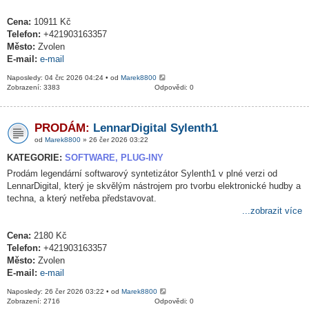
Cena:
10911 Kč
Telefon:
+421903163357
Město:
Zvolen
E-mail:
e-mail
Naposledy: 04 črc 2026 04:24 • od
Marek8800
Zobrazení: 3383
Odpovědi: 0
PRODÁM:
LennarDigital Sylenth1
od
Marek8800
» 26 čer 2026 03:22
KATEGORIE:
SOFTWARE, PLUG-INY
Prodám legendární softwarový syntetizátor Sylenth1 v plné verzi od
LennarDigital, který je skvělým nástrojem pro tvorbu elektronické hudby a
techna, a který netřeba představovat.
...zobrazit více
Cena:
2180 Kč
Telefon:
+421903163357
Město:
Zvolen
E-mail:
e-mail
Naposledy: 26 čer 2026 03:22 • od
Marek8800
Zobrazení: 2716
Odpovědi: 0