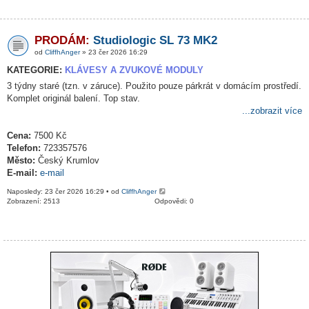
PRODÁM:
Studiologic SL 73 MK2
od
CliffhAnger
» 23 čer 2026 16:29
KATEGORIE:
KLÁVESY A ZVUKOVÉ MODULY
3 týdny staré (tzn. v záruce). Použito pouze párkrát v domácím prostředí.
Komplet originál balení. Top stav.
...zobrazit více
Cena:
7500 Kč
Telefon:
723357576
Město:
Český Krumlov
E-mail:
e-mail
Naposledy: 23 čer 2026 16:29 • od
CliffhAnger
Zobrazení: 2513
Odpovědi: 0