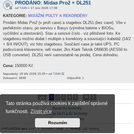
PRODÁNO: Midas Pro2 + DL251
od
TJUN
» 17 úno 2026 17:08
KATEGORIE:
MIXÁŽNÍ PULTY A REKORDÉRY
Prodám Midas Pro2 (v profi case) a stagebox DL251 (bez case). Vše v
perfektním stavu, po servisu v Basys (výměna baterie v BIOSu,
vyčištění a otestování). Stav a seriové číslo - viz přiložené foto. Ke
stageboxu možno dodat i multipin s konektory a související kabeláž (14/2
+ 8/4 IN/OUT), viz foto stageboxu. Součástí case je také UPS, PC
podsvícená klávesnice, wifi router, 2ks Klark Teknik DN9630 (AES50 to
USB converter). DL251 není samostatně na prodej. Cena dohodou.
Cena:
150000 Kč
Naposledy: 18 bře 2026 15:35 • od
TJUN
Zobrazení: 3838
Odpovědi: 1
1
2
3
4
5
54
Stránka
1
z
54
Další
…
Tato stránka používá cookies k zajištění správné
Bazar DJ techniky
funkčnosti.
Zjistit více
Bazar Hi-Fi a AV techniky
Bazar video techniky
Rozumím
© ATLANTIDA spol. s r.o. |
Kontaktní údaje
| Hosting:
Váš Hosting