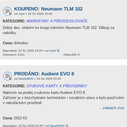
KOUPENO: Neumann TLM 102
od
matti
» 22 črc 2026 15:00
KATEGORIE:
MIKROFONY A PŘEDZESILOVAČE
Dobrý den, sháním ke koupi mikrofon Neumann TLM 102. Děkuji za
nabídky.
Cena:
dohodou
Naposledy: 22 črc 2026 15:00 • od
matti
Zobrazení: 2141
Odpovědi: 0
PRODÁNO: Audient EVO 8
od
Marek8800
» 16 čer 2026 03:35
KATEGORIE:
ZVUKOVÉ KARTY A PŘEVODNÍKY
Nabízím na prodej zvukovou kartu Audient EVO 8.
Zařízení je v bezchybném technickém i vizuálním stavu a bylo používáno
v nekuřáckém prostředí.
...zobrazit více
Cena:
2910 Kč
Naposledy: 16 čer 2026 03:35 • od
Marek8800