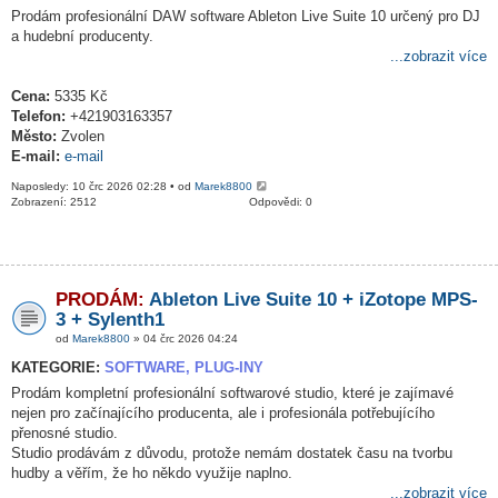
Prodám profesionální DAW software Ableton Live Suite 10 určený pro DJ
a hudební producenty.
...zobrazit více
Cena:
5335 Kč
Telefon:
+421903163357
Město:
Zvolen
E-mail:
e-mail
Naposledy: 10 črc 2026 02:28 • od
Marek8800
Zobrazení: 2512
Odpovědi: 0
PRODÁM:
Ableton Live Suite 10 + iZotope MPS-
3 + Sylenth1
od
Marek8800
» 04 črc 2026 04:24
KATEGORIE:
SOFTWARE, PLUG-INY
Prodám kompletní profesionální softwarové studio, které je zajímavé
nejen pro začínajícího producenta, ale i profesionála potřebujícího
přenosné studio.
Studio prodávám z důvodu, protože nemám dostatek času na tvorbu
hudby a věřím, že ho někdo využije naplno.
...zobrazit více