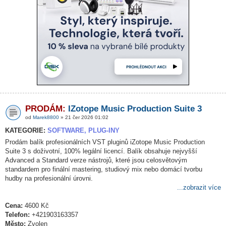
PRODÁM:
IZotope Music Production Suite 3
od
Marek8800
» 21 čer 2026 01:02
KATEGORIE:
SOFTWARE, PLUG-INY
Prodám balík profesionálních VST pluginů iZotope Music Production
Suite 3 s doživotní, 100% legální licencí. Balík obsahuje nejvyšší
Advanced a Standard verze nástrojů, které jsou celosvětovým
standardem pro finální mastering, studiový mix nebo domácí tvorbu
hudby na profesionální úrovni.
...zobrazit více
Cena:
4600 Kč
Telefon:
+421903163357
Město:
Zvolen