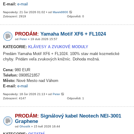
E-mail:
e-mail
Naposledy: 21 čer 2026 01:02 • od
Marek8800
Zobrazení: 2919
Odpovědi: 0
PRODÁM:
Yamaha Motif XF6 + FL1024
od
Peter
» 19 dub 2026 15:57
KATEGORIE:
KLÁVESY A ZVUKOVÉ MODULY
Predám Yamaha Motif XF6 + FL1024. 100% stav malé kozmetické
chyby. Pridám veľa zvukových knižníc. Dohoda možná.
Cena:
980 EUR
Telefon:
0908521857
Město:
Nové Mesto nad Váhom
E-mail:
e-mail
Naposledy: 18 čer 2026 21:13 • od
Peter
Zobrazení: 4147
Odpovědi: 1
PRODÁM:
Signálový kabel Neotech NEI-3001
Graphene
od
Ghostík
» 15 kvě 2026 16:44