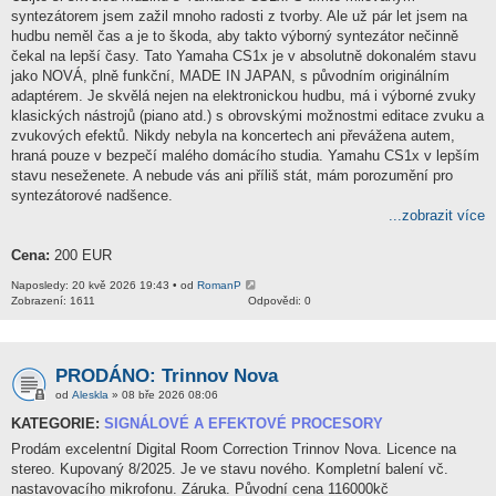
syntezátorem jsem zažil mnoho radosti z tvorby. Ale už pár let jsem na
hudbu neměl čas a je to škoda, aby takto výborný syntezátor nečinně
čekal na lepší časy. Tato Yamaha CS1x je v absolutně dokonalém stavu
jako NOVÁ, plně funkční, MADE IN JAPAN, s původním originálním
adaptérem. Je skvělá nejen na elektronickou hudbu, má i výborné zvuky
klasických nástrojů (piano atd.) s obrovskými možnostmi editace zvuku a
zvukových efektů. Nikdy nebyla na koncertech ani převážena autem,
hraná pouze v bezpečí malého domácího studia. Yamahu CS1x v lepším
stavu neseženete. A nebude vás ani příliš stát, mám porozumění pro
syntezátorové nadšence.
...zobrazit více
Cena:
200 EUR
Naposledy: 20 kvě 2026 19:43 • od
RomanP
Zobrazení: 1611
Odpovědi: 0
PRODÁNO: Trinnov Nova
od
Aleskla
» 08 bře 2026 08:06
KATEGORIE:
SIGNÁLOVÉ A EFEKTOVÉ PROCESORY
Prodám excelentní Digital Room Correction Trinnov Nova. Licence na
stereo. Kupovaný 8/2025. Je ve stavu nového. Kompletní balení vč.
nastavovacího mikrofonu. Záruka. Původní cena 116000kč