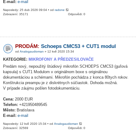
E-mail:
e-mail
Naposledy: 25 dub 2026 09:04 • od
radone
Zobrazení: 35171
Odpovědi: 0
PRODÁM:
Schoeps CMC53 + CUT1 modul
od
Analogaudioman
» 12 kvě 2020 15:34
KATEGORIE:
MIKROFONY A PŘEDZESILOVAČE
Predám nový, nepoužitý štúdiový mikrofón SCHOEPS CMC53 (guľová
kapsula) s CUT1 Modulom v originálnom boxe s originálnou
dokumentáciou a schémami. Mikrofón pochádza z konca 80tych rokov.
Konštrukcia preampu je z diskrétnych súčiastok. Dohoda možná.
V prípade záujmu pošlen fotodokumentáciu.
Cena:
2000 EUR
Telefon:
+421950489545
Město:
Bratislava
E-mail:
e-mail
Naposledy: 12 kvě 2020 15:34 • od
Analogaudioman
Zobrazení: 32569
Odpovědi: 0