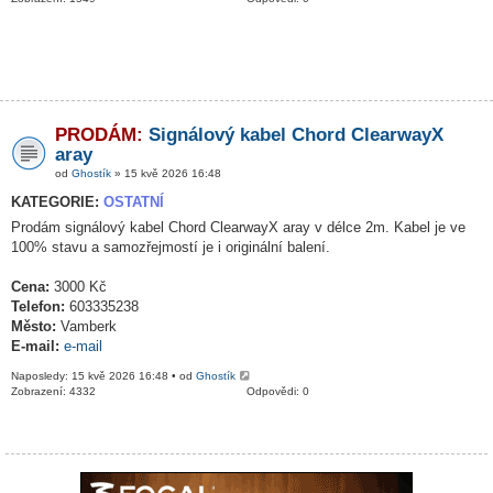
PRODÁM:
Signálový kabel Chord ClearwayX
aray
od
Ghostík
» 15 kvě 2026 16:48
KATEGORIE:
OSTATNÍ
Prodám signálový kabel Chord ClearwayX aray v délce 2m. Kabel je ve
100% stavu a samozřejmostí je i originální balení.
Cena:
3000 Kč
Telefon:
603335238
Město:
Vamberk
E-mail:
e-mail
Naposledy: 15 kvě 2026 16:48 • od
Ghostík
Zobrazení: 4332
Odpovědi: 0