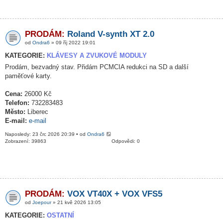
PRODÁM:
Roland V-synth XT 2.0
od
Ondra6
» 09 říj 2022 19:01
KATEGORIE:
KLÁVESY A ZVUKOVÉ MODULY
Prodám, bezvadný stav. Přidám PCMCIA redukci na SD a další
paměťové karty.
Cena:
26000 Kč
Telefon:
732283483
Město:
Liberec
E-mail:
e-mail
Naposledy: 23 črc 2026 20:39 • od
Ondra6
Zobrazení: 39863
Odpovědi: 0
PRODÁM:
VOX VT40X + VOX VFS5
od
Joepour
» 21 kvě 2026 13:05
KATEGORIE:
OSTATNÍ