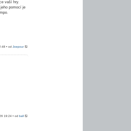
e vaší hry.
 jeho pomocí je
empo.
2:48 • od
Joepour
026 19:24 • od
ball