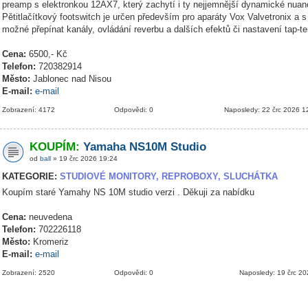
preamp s elektronkou 12AX7, který zachytí i ty nejjemnější dynamické nuanc
Pětitlačítkový footswitch je určen především pro aparáty Vox Valvetronix a s
možné přepínat kanály, ovládání reverbu a dalších efektů či nastavení tap-t
Cena:
6500,- Kč
Telefon:
720382914
Město:
Jablonec nad Nisou
E-mail:
e-mail
Zobrazení: 4172
Odpovědi: 0
Naposledy: 22 črc 2026 1
KOUPÍM:
Yamaha NS10M Studio
od
ball
» 19 črc 2026 19:24
KATEGORIE:
STUDIOVÉ MONITORY, REPROBOXY, SLUCHÁTKA
Koupím staré Yamahy NS 10M studio verzi . Děkuji za nabídku
Cena:
neuvedena
Telefon:
702226118
Město:
Kromeriz
E-mail:
e-mail
Zobrazení: 2520
Odpovědi: 0
Naposledy: 19 črc 2