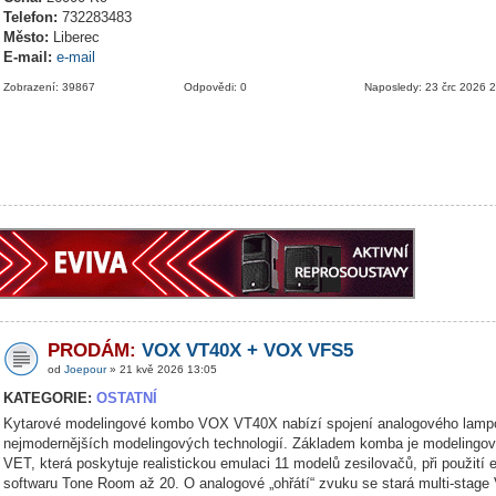
Telefon:
732283483
Město:
Liberec
E-mail:
e-mail
Zobrazení: 39867
Odpovědi: 0
Naposledy: 23 črc 2026 
PRODÁM:
VOX VT40X + VOX VFS5
od
Joepour
» 21 kvě 2026 13:05
KATEGORIE:
OSTATNÍ
Kytarové modelingové kombo VOX VT40X nabízí spojení analogového lamp
nejmodernějších modelingových technologií. Základem komba je modelingov
VET, která poskytuje realistickou emulaci 11 modelů zesilovačů, při použití 
softwaru Tone Room až 20. O analogové „ohřátí“ zvuku se stará multi-stage 