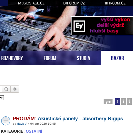
MUSICSTAGE.CZ
DJFORUM.CZ
HIFIROOM.CZ
ROZHOVORY
FÓRUM
STUDIA
BAZAR
Hledat
Pokročilé hledání
1
2
3
Stránka
1
z
54
PRODÁM:
Akustické panely - absorbery Rigips
od
davidV
» 04 srp 2026 10:45
KATEGORIE:
OSTATNÍ