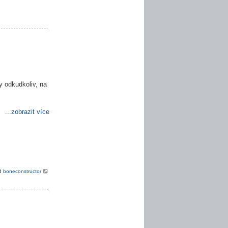
y odkudkoliv, na
...zobrazit více
od
boneconstructor