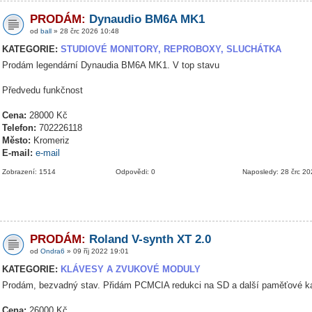
PRODÁM:
Dynaudio BM6A MK1
od
ball
» 28 črc 2026 10:48
KATEGORIE:
STUDIOVÉ MONITORY, REPROBOXY, SLUCHÁTKA
Prodám legendární Dynaudia BM6A MK1. V top stavu
Předvedu funkčnost
Cena:
28000 Kč
Telefon:
702226118
Město:
Kromeriz
E-mail:
e-mail
Zobrazení: 1514
Odpovědi: 0
Naposledy: 28 črc 2
PRODÁM:
Roland V-synth XT 2.0
od
Ondra6
» 09 říj 2022 19:01
KATEGORIE:
KLÁVESY A ZVUKOVÉ MODULY
Prodám, bezvadný stav. Přidám PCMCIA redukci na SD a další paměťové ka
Cena:
26000 Kč