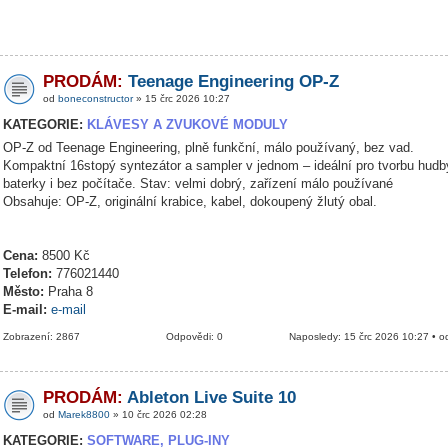
PRODÁM:
Teenage Engineering OP-Z
od
boneconstructor
» 15 črc 2026 10:27
KATEGORIE:
KLÁVESY A ZVUKOVÉ MODULY
OP-Z od Teenage Engineering, plně funkční, málo používaný, bez vad.
Kompaktní 16stopý syntezátor a sampler v jednom – ideální pro tvorbu hudb
baterky i bez počítače. Stav: velmi dobrý, zařízení málo používané
Obsahuje: OP-Z, originální krabice, kabel, dokoupený žlutý obal.
Cena:
8500 Kč
Telefon:
776021440
Město:
Praha 8
E-mail:
e-mail
Zobrazení: 2867
Odpovědi: 0
Naposledy: 15 črc 2026 10:27 • 
PRODÁM:
Ableton Live Suite 10
od
Marek8800
» 10 črc 2026 02:28
KATEGORIE:
SOFTWARE, PLUG-INY