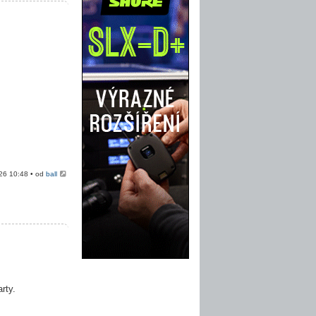
026 10:48 • od
ball
rty.