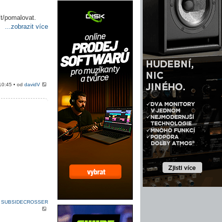
ít/pomalovat.
...zobrazit více
10:45 • od
davidV
d
SUBSIDECROSSER