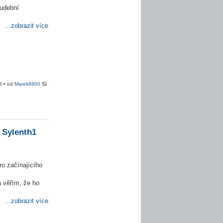
hudební
...zobrazit více
8 • od
Marek8800
 Sylenth1
ro začínajícího
 věřím, že ho
...zobrazit více