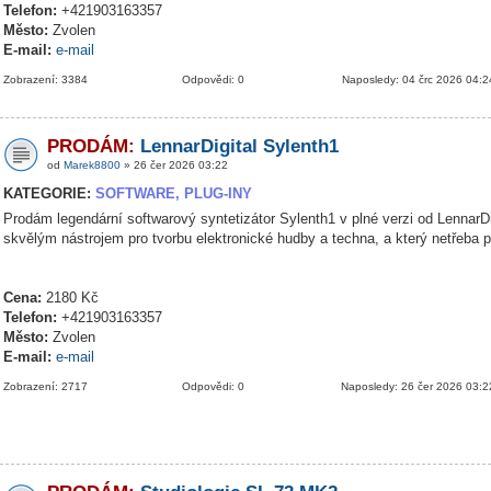
Telefon:
+421903163357
Město:
Zvolen
E-mail:
e-mail
Zobrazení: 3384
Odpovědi: 0
Naposledy: 04 črc 2026 04:2
PRODÁM:
LennarDigital Sylenth1
od
Marek8800
» 26 čer 2026 03:22
KATEGORIE:
SOFTWARE, PLUG-INY
Prodám legendární softwarový syntetizátor Sylenth1 v plné verzi od LennarDig
skvělým nástrojem pro tvorbu elektronické hudby a techna, a který netřeba 
Cena:
2180 Kč
Telefon:
+421903163357
Město:
Zvolen
E-mail:
e-mail
Zobrazení: 2717
Odpovědi: 0
Naposledy: 26 čer 2026 03:2