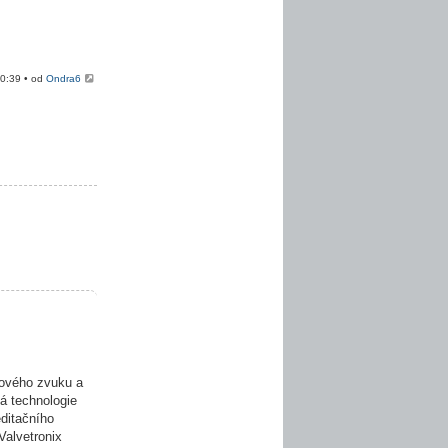
20:39 • od
Ondra6
ového zvuku a
á technologie
editačního
Valvetronix