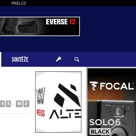
PIXEL.CZ
SOUTĚŽE
4
5
54
Další
…