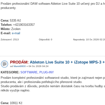
Prodám profesionální DAW software Ableton Live Suite 10 určený pro DJ a 
producenty.
Cena:
5335 Kč
Telefon:
+421903163357
Město:
Zvolen
E-mail:
e-mail
Zobrazení: 2513
Odpovědi: 0
Naposledy: 10 črc 2026 02:2
PRODÁM:
Ableton Live Suite 10 + iZotope MPS-3 +
od
Marek8800
» 04 črc 2026 04:24
KATEGORIE:
SOFTWARE, PLUG-INY
Prodám kompletní profesionální softwarové studio, které je zajímavé nejen p
producenta, ale i profesionála potřebujícího přenosné studio.
Studio prodávám z důvodu, protože nemám dostatek času na tvorbu hudby a
někdo využije naplno.
Cena:
10911 Kč