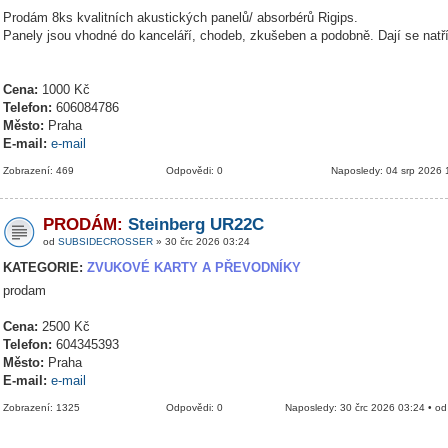
Prodám 8ks kvalitních akustických panelů/ absorbérů Rigips.
Panely jsou vhodné do kanceláří, chodeb, zkušeben a podobně. Dají se natř
Cena:
1000 Kč
Telefon:
606084786
Město:
Praha
E-mail:
e-mail
Zobrazení: 469
Odpovědi: 0
Naposledy: 04 srp 2026 
PRODÁM:
Steinberg UR22C
od
SUBSIDECROSSER
» 30 črc 2026 03:24
KATEGORIE:
ZVUKOVÉ KARTY A PŘEVODNÍKY
prodam
Cena:
2500 Kč
Telefon:
604345393
Město:
Praha
E-mail:
e-mail
Zobrazení: 1325
Odpovědi: 0
Naposledy: 30 črc 2026 03:24 • o