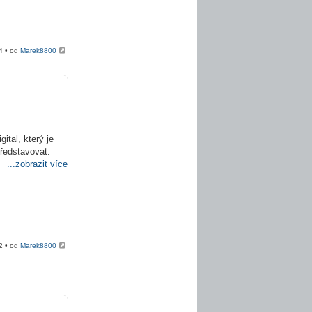
4 • od
Marek8800
ital, který je
představovat.
...zobrazit více
2 • od
Marek8800