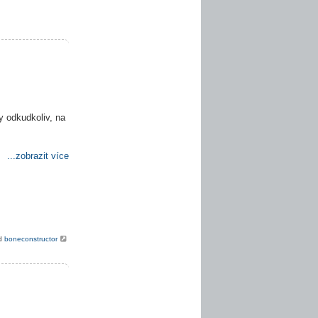
y odkudkoliv, na
...zobrazit více
od
boneconstructor