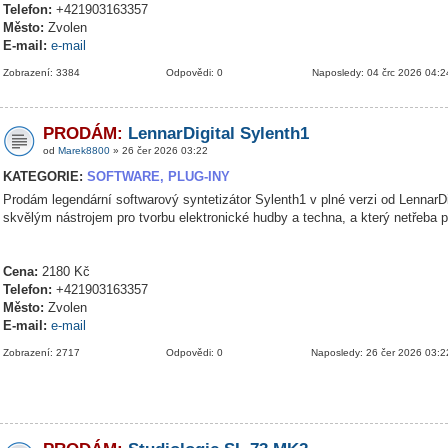
Telefon:
+421903163357
Město:
Zvolen
E-mail:
e-mail
Zobrazení: 3384
Odpovědi: 0
Naposledy: 04 črc 2026 04:2
PRODÁM:
LennarDigital Sylenth1
od
Marek8800
» 26 čer 2026 03:22
KATEGORIE:
SOFTWARE, PLUG-INY
Prodám legendární softwarový syntetizátor Sylenth1 v plné verzi od LennarDig
skvělým nástrojem pro tvorbu elektronické hudby a techna, a který netřeba 
Cena:
2180 Kč
Telefon:
+421903163357
Město:
Zvolen
E-mail:
e-mail
Zobrazení: 2717
Odpovědi: 0
Naposledy: 26 čer 2026 03:2