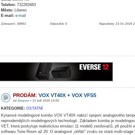
Telefon:
732283483
Město:
Liberec
E-mail:
e-mail
Zobrazení: 39863
Odpovědi: 0
Naposledy: 23 črc 2026 
PRODÁM:
VOX VT40X + VOX VFS5
od
Joepour
» 21 kvě 2026 13:05
KATEGORIE:
OSTATNÍ
Kytarové modelingové kombo VOX VT40X nabízí spojení analogového lamp
nejmodernějších modelingových technologií. Základem komba je modelingov
VET, která poskytuje realistickou emulaci 11 modelů zesilovačů, při použití 
softwaru Tone Room až 20. O analogové „ohřátí“ zvuku se stará multi-stage 