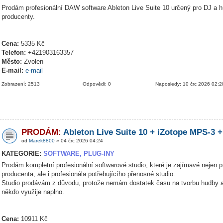
Prodám profesionální DAW software Ableton Live Suite 10 určený pro DJ a 
producenty.
Cena:
5335 Kč
Telefon:
+421903163357
Město:
Zvolen
E-mail:
e-mail
Zobrazení: 2513
Odpovědi: 0
Naposledy: 10 črc 2026 02:2
PRODÁM:
Ableton Live Suite 10 + iZotope MPS-3 +
od
Marek8800
» 04 črc 2026 04:24
KATEGORIE:
SOFTWARE, PLUG-INY
Prodám kompletní profesionální softwarové studio, které je zajímavé nejen p
producenta, ale i profesionála potřebujícího přenosné studio.
Studio prodávám z důvodu, protože nemám dostatek času na tvorbu hudby a
někdo využije naplno.
Cena:
10911 Kč