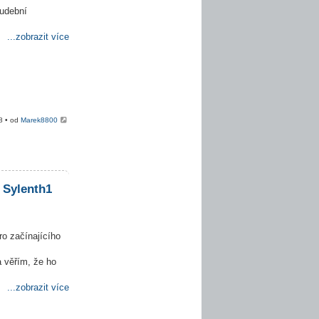
hudební
...zobrazit více
8 • od
Marek8800
 Sylenth1
ro začínajícího
 věřím, že ho
...zobrazit více