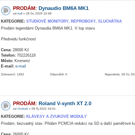
PRODÁM:
Dynaudio BM6A MK1
od
ball
» 28 črc 2026 10:48
KATEGORIE:
STUDIOVÉ MONITORY, REPROBOXY, SLUCHÁTKA
Prodám legendární Dynaudia BM6A MK1. V top stavu
Předvedu funkčnost
Cena:
28000 Kč
Telefon:
702226118
Město:
Kromeriz
E-mail:
e-mail
Zobrazení: 1462
Odpovědi: 0
Naposledy: 28 črc 2
PRODÁM:
Roland V-synth XT 2.0
od
Ondra6
» 09 říj 2022 19:01
KATEGORIE:
KLÁVESY A ZVUKOVÉ MODULY
Prodám, bezvadný stav. Přidám PCMCIA redukci na SD a další paměťové ka
Cena:
26000 Kč