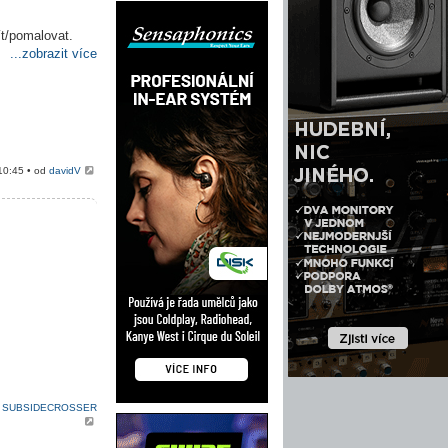
ít/pomalovat.
...zobrazit více
10:45 • od
davidV
d
SUBSIDECROSSER