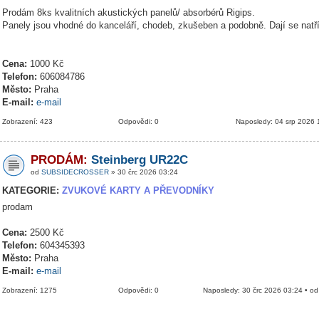
Prodám 8ks kvalitních akustických panelů/ absorbérů Rigips.
Panely jsou vhodné do kanceláří, chodeb, zkušeben a podobně. Dají se natř
Cena:
1000 Kč
Telefon:
606084786
Město:
Praha
E-mail:
e-mail
Zobrazení: 423
Odpovědi: 0
Naposledy: 04 srp 2026 
PRODÁM:
Steinberg UR22C
od
SUBSIDECROSSER
» 30 črc 2026 03:24
KATEGORIE:
ZVUKOVÉ KARTY A PŘEVODNÍKY
prodam
Cena:
2500 Kč
Telefon:
604345393
Město:
Praha
E-mail:
e-mail
Zobrazení: 1275
Odpovědi: 0
Naposledy: 30 črc 2026 03:24 • o