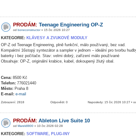
PRODÁM:
Teenage Engineering OP-Z
od
boneconstructor
» 15 črc 2026 10:27
KATEGORIE:
KLÁVESY A ZVUKOVÉ MODULY
OP-Z od Teenage Engineering, plně funkční, málo používaný, bez vad.
Kompaktní 16stopý syntezátor a sampler v jednom – ideální pro tvorbu hudb
baterky i bez počítače. Stav: velmi dobrý, zařízení málo používané
Obsahuje: OP-Z, originální krabice, kabel, dokoupený žlutý obal.
Cena:
8500 Kč
Telefon:
776021440
Město:
Praha 8
E-mail:
e-mail
Zobrazení: 2818
Odpovědi: 0
Naposledy: 15 črc 2026 10:27 • 
PRODÁM:
Ableton Live Suite 10
od
Marek8800
» 10 črc 2026 02:28
KATEGORIE:
SOFTWARE, PLUG-INY