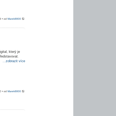
4 • od
Marek8800
ital, který je
představovat.
...zobrazit více
2 • od
Marek8800