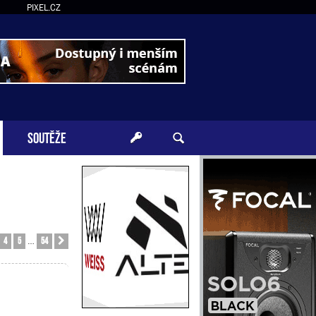
PIXEL.CZ
SOUTĚŽE
4
5
54
Další
…