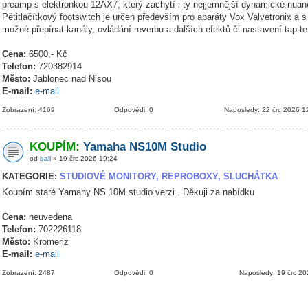
preamp s elektronkou 12AX7, který zachytí i ty nejjemnější dynamické nuanc
Pětitlačítkový footswitch je určen především pro aparáty Vox Valvetronix a s
možné přepínat kanály, ovládání reverbu a dalších efektů či nastavení tap-t
Cena:
6500,- Kč
Telefon:
720382914
Město:
Jablonec nad Nisou
E-mail:
e-mail
Zobrazení: 4169
Odpovědi: 0
Naposledy: 22 črc 2026 1
KOUPÍM:
Yamaha NS10M Studio
od
ball
» 19 črc 2026 19:24
KATEGORIE:
STUDIOVÉ MONITORY, REPROBOXY, SLUCHÁTKA
Koupím staré Yamahy NS 10M studio verzi . Děkuji za nabídku
Cena:
neuvedena
Telefon:
702226118
Město:
Kromeriz
E-mail:
e-mail
Zobrazení: 2487
Odpovědi: 0
Naposledy: 19 črc 2