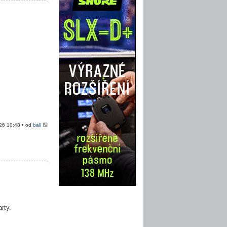
026 10:48 • od
ball
rty.