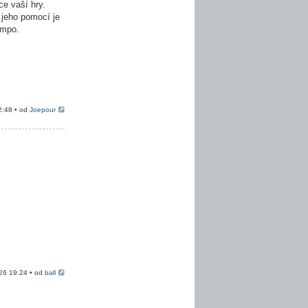
e vaší hry.
 jeho pomocí je
empo.
2:48 • od
Joepour
026 19:24 • od
ball