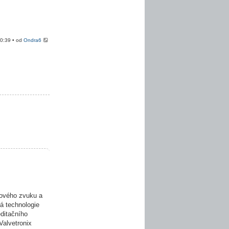
20:39 • od
Ondra6
ového zvuku a
á technologie
editačního
Valvetronix