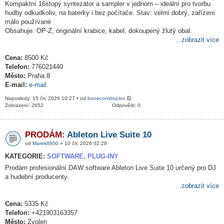
Kompaktní 16stopý syntezátor a sampler v jednom – ideální pro tvorbu
hudby odkudkoliv, na baterky i bez počítače. Stav: velmi dobrý, zařízení
málo používané
Obsahuje: OP-Z, originální krabice, kabel, dokoupený žlutý obal.
...zobrazit více
Cena:
8500 Kč
Telefon:
776021440
Město:
Praha 8
E-mail:
e-mail
Naposledy: 15 črc 2026 10:27 • od
boneconstructor
Zobrazení: 2652
Odpovědi: 0
PRODÁM:
Ableton Live Suite 10
od
Marek8800
» 10 črc 2026 02:28
KATEGORIE:
SOFTWARE, PLUG-INY
Prodám profesionální DAW software Ableton Live Suite 10 určený pro DJ
a hudební producenty.
...zobrazit více
Cena:
5335 Kč
Telefon:
+421903163357
Město:
Zvolen