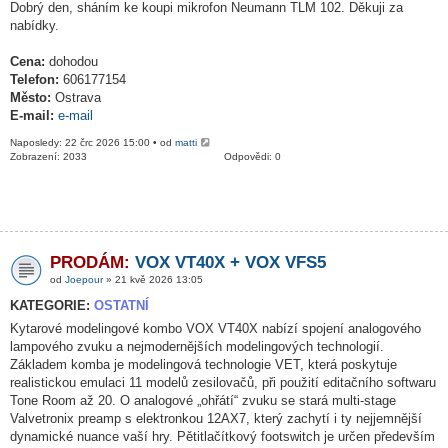
Dobrý den, sháním ke koupi mikrofon Neumann TLM 102. Děkuji za
nabídky.
Cena:
dohodou
Telefon:
606177154
Město:
Ostrava
E-mail:
e-mail
Naposledy: 22 črc 2026 15:00 • od
matti
Zobrazení: 2033
Odpovědi: 0
PRODÁM:
VOX VT40X + VOX VFS5
od
Joepour
» 21 kvě 2026 13:05
KATEGORIE:
OSTATNÍ
Kytarové modelingové kombo VOX VT40X nabízí spojení analogového
lampového zvuku a nejmodernějších modelingových technologií.
Základem komba je modelingová technologie VET, která poskytuje
realistickou emulaci 11 modelů zesilovačů, při použití editačního softwaru
Tone Room až 20. O analogové „ohřátí“ zvuku se stará multi-stage
Valvetronix preamp s elektronkou 12AX7, který zachytí i ty nejjemnější
dynamické nuance vaší hry. Pětitlačítkový footswitch je určen především