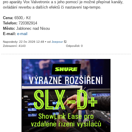
pro aparáty Vox Valvetronix a s jeho pomocí je možné přepínat kanály,
ovládání reverbu a dalších efektů či nastavení tap-tempo.
Cena:
6500,- Kč
Telefon:
720382914
Město:
Jablonec nad Nisou
E-mail:
e-mail
Naposledy: 22 črc 2026 12:48 • od
Joepour
Zobrazení: 4143
Odpovědi: 0