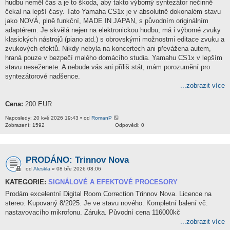
hudbu neměl čas a je to škoda, aby takto výborný syntezátor nečinně
čekal na lepší časy. Tato Yamaha CS1x je v absolutně dokonalém stavu
jako NOVÁ, plně funkční, MADE IN JAPAN, s původním originálním
adaptérem. Je skvělá nejen na elektronickou hudbu, má i výborné zvuky
klasických nástrojů (piano atd.) s obrovskými možnostmi editace zvuku a
zvukových efektů. Nikdy nebyla na koncertech ani převážena autem,
hraná pouze v bezpečí malého domácího studia. Yamahu CS1x v lepším
stavu neseženete. A nebude vás ani příliš stát, mám porozumění pro
syntezátorové nadšence.
...zobrazit více
Cena:
200 EUR
Naposledy: 20 kvě 2026 19:43 • od
RomanP
Zobrazení: 1592
Odpovědi: 0
PRODÁNO: Trinnov Nova
od
Aleskla
» 08 bře 2026 08:06
KATEGORIE:
SIGNÁLOVÉ A EFEKTOVÉ PROCESORY
Prodám excelentní Digital Room Correction Trinnov Nova. Licence na
stereo. Kupovaný 8/2025. Je ve stavu nového. Kompletní balení vč.
nastavovacího mikrofonu. Záruka. Původní cena 116000kč
...zobrazit více