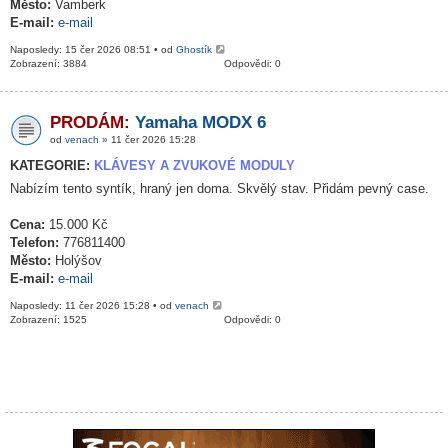
Město:
Vamberk
E-mail:
e-mail
Naposledy: 15 čer 2026 08:51 • od
Ghostík
Zobrazení: 3884
Odpovědi: 0
PRODÁM:
Yamaha MODX 6
od
venach
» 11 čer 2026 15:28
KATEGORIE:
KLÁVESY A ZVUKOVÉ MODULY
Nabízím tento syntík, hraný jen doma. Skvělý stav. Přidám pevný case.
Cena:
15.000 Kč
Telefon:
776811400
Město:
Holýšov
E-mail:
e-mail
Naposledy: 11 čer 2026 15:28 • od
venach
Zobrazení: 1525
Odpovědi: 0