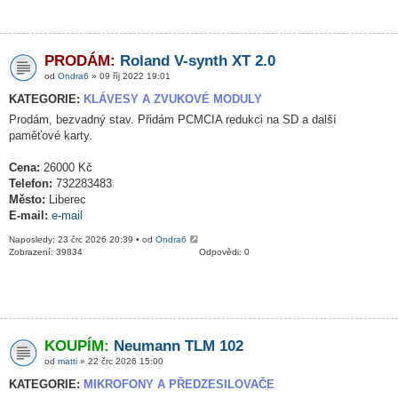
PRODÁM:
Roland V-synth XT 2.0
od
Ondra6
» 09 říj 2022 19:01
KATEGORIE:
KLÁVESY A ZVUKOVÉ MODULY
Prodám, bezvadný stav. Přidám PCMCIA redukci na SD a další
paměťové karty.
Cena:
26000 Kč
Telefon:
732283483
Město:
Liberec
E-mail:
e-mail
Naposledy: 23 črc 2026 20:39 • od
Ondra6
Zobrazení: 39834
Odpovědi: 0
KOUPÍM:
Neumann TLM 102
od
matti
» 22 črc 2026 15:00
KATEGORIE:
MIKROFONY A PŘEDZESILOVAČE