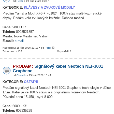
od
Peter
» 19 dub 2026 15:57
KATEGORIE:
KLÁVESY A ZVUKOVÉ MODULY
Predám Yamaha Motif XF6 + FL1024. 100% stav malé kozmetické
chyby. Pridám veľa zvukových knižníc. Dohoda možná.
Cena:
980 EUR
Telefon:
0908521857
Město:
Nové Mesto nad Váhom
E-mail:
e-mail
Naposledy: 18 čer 2026 21:13 • od
Peter
Zobrazení: 4132
Odpovědi: 1
PRODÁM:
Signálový kabel Neotech NEI-3001
Graphene
od
Ghostík
» 15 kvě 2026 16:44
KATEGORIE:
OSTATNÍ
Prodám signálový kabel Neotech NEI-3001 Graphene technologie v délce
1,5m. Kabel je ve 100% stavu a s originálními konektory Neotech.
Původní cena 15 450,- nyní 8 000,-.
Cena:
6000,- Kč
Telefon:
603335238