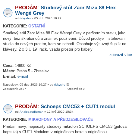
PRODÁM:
Studiový stůl Zaor Miza 88 Flex
Wengé Grey
od
rickysho
» 05 dub 2026 19:27
KATEGORIE:
OSTATNÍ
Studiový stůl Zaor Miza 88 Flex Wengé Grey v perfketním stavu, jako
nový, bez škrábanců a známek používání. Důvod prodeje = stěhování
studia do nových prostor, kam se nehodí. Obsahuje výsuvný šuplík na
klávesy, 2 x 3 U 19" rack, vzadu prostor pro kabely
...zobrazit více
Cena:
14900 Kč
Město:
Praha 5 - Zbraslav
E-mail:
e-mail
Naposledy: 05 dub 2026 19:27 • od
rickysho
Zobrazení: 3527
Odpovědi: 0
PRODÁM:
Schoeps CMC53 + CUT1 modul
od
Analogaudioman
» 12 kvě 2020 15:34
KATEGORIE:
MIKROFONY A PŘEDZESILOVAČE
Predám nový, nepoužitý štúdiový mikrofón SCHOEPS CMC53 (guľová
kapsula) s CUT1 Modulom v originálnom boxe s originálnou