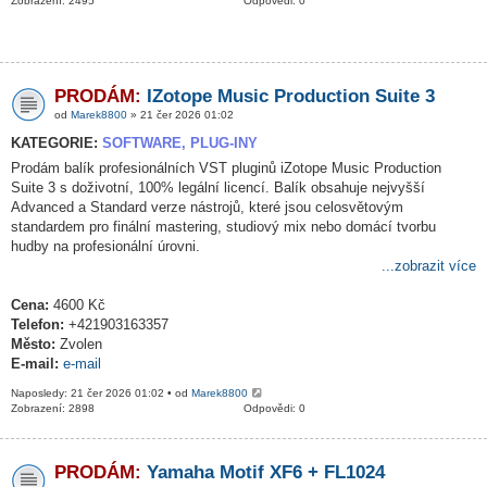
Zobrazení: 2495
Odpovědi: 0
PRODÁM:
IZotope Music Production Suite 3
od
Marek8800
» 21 čer 2026 01:02
KATEGORIE:
SOFTWARE, PLUG-INY
Prodám balík profesionálních VST pluginů iZotope Music Production
Suite 3 s doživotní, 100% legální licencí. Balík obsahuje nejvyšší
Advanced a Standard verze nástrojů, které jsou celosvětovým
standardem pro finální mastering, studiový mix nebo domácí tvorbu
hudby na profesionální úrovni.
...zobrazit více
Cena:
4600 Kč
Telefon:
+421903163357
Město:
Zvolen
E-mail:
e-mail
Naposledy: 21 čer 2026 01:02 • od
Marek8800
Zobrazení: 2898
Odpovědi: 0
PRODÁM:
Yamaha Motif XF6 + FL1024