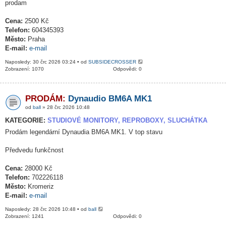
prodam
Cena:
2500 Kč
Telefon:
604345393
Město:
Praha
E-mail:
e-mail
Naposledy: 30 črc 2026 03:24 • od
SUBSIDECROSSER
Zobrazení: 1070
Odpovědi: 0
PRODÁM:
Dynaudio BM6A MK1
od
ball
» 28 črc 2026 10:48
KATEGORIE:
STUDIOVÉ MONITORY, REPROBOXY, SLUCHÁTKA
Prodám legendární Dynaudia BM6A MK1. V top stavu
Předvedu funkčnost
Cena:
28000 Kč
Telefon:
702226118
Město:
Kromeriz
E-mail:
e-mail
Naposledy: 28 črc 2026 10:48 • od
ball
Zobrazení: 1241
Odpovědi: 0