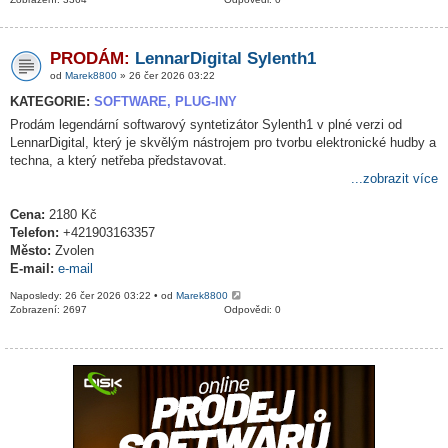
PRODÁM:
LennarDigital Sylenth1
od
Marek8800
» 26 čer 2026 03:22
KATEGORIE:
SOFTWARE, PLUG-INY
Prodám legendární softwarový syntetizátor Sylenth1 v plné verzi od
LennarDigital, který je skvělým nástrojem pro tvorbu elektronické hudby a
techna, a který netřeba představovat.
...zobrazit více
Cena:
2180 Kč
Telefon:
+421903163357
Město:
Zvolen
E-mail:
e-mail
Naposledy: 26 čer 2026 03:22 • od
Marek8800
Zobrazení: 2697
Odpovědi: 0