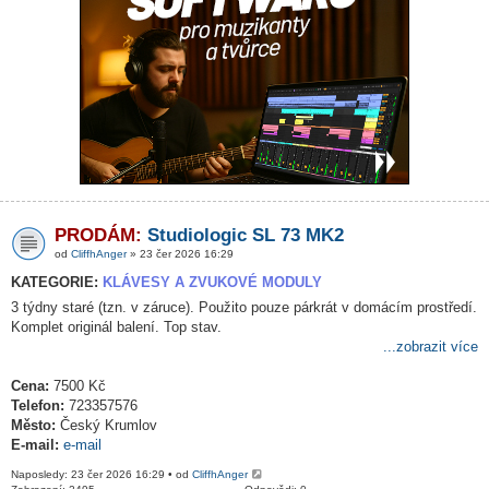
PRODÁM:
Studiologic SL 73 MK2
od
CliffhAnger
» 23 čer 2026 16:29
KATEGORIE:
KLÁVESY A ZVUKOVÉ MODULY
3 týdny staré (tzn. v záruce). Použito pouze párkrát v domácím prostředí.
Komplet originál balení. Top stav.
...zobrazit více
Cena:
7500 Kč
Telefon:
723357576
Město:
Český Krumlov
E-mail:
e-mail
Naposledy: 23 čer 2026 16:29 • od
CliffhAnger