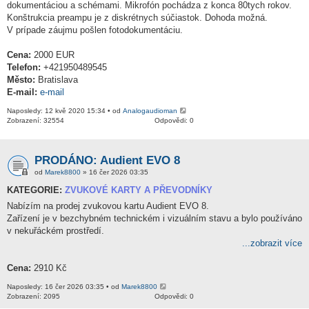
dokumentáciou a schémami. Mikrofón pochádza z konca 80tych rokov.
Konštrukcia preampu je z diskrétnych súčiastok. Dohoda možná.
V prípade záujmu pošlen fotodokumentáciu.
Cena:
2000 EUR
Telefon:
+421950489545
Město:
Bratislava
E-mail:
e-mail
Naposledy: 12 kvě 2020 15:34 • od
Analogaudioman
Zobrazení: 32554
Odpovědi: 0
PRODÁNO: Audient EVO 8
od
Marek8800
» 16 čer 2026 03:35
KATEGORIE:
ZVUKOVÉ KARTY A PŘEVODNÍKY
Nabízím na prodej zvukovou kartu Audient EVO 8.
Zařízení je v bezchybném technickém i vizuálním stavu a bylo používáno
v nekuřáckém prostředí.
...zobrazit více
Cena:
2910 Kč
Naposledy: 16 čer 2026 03:35 • od
Marek8800
Zobrazení: 2095
Odpovědi: 0