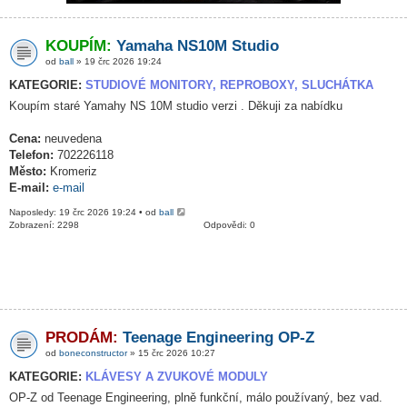
KOUPÍM:
Yamaha NS10M Studio
od
ball
» 19 črc 2026 19:24
KATEGORIE:
STUDIOVÉ MONITORY, REPROBOXY, SLUCHÁTKA
Koupím staré Yamahy NS 10M studio verzi . Děkuji za nabídku
Cena:
neuvedena
Telefon:
702226118
Město:
Kromeriz
E-mail:
e-mail
Naposledy: 19 črc 2026 19:24 • od
ball
Zobrazení: 2298
Odpovědi: 0
PRODÁM:
Teenage Engineering OP-Z
od
boneconstructor
» 15 črc 2026 10:27
KATEGORIE:
KLÁVESY A ZVUKOVÉ MODULY
OP-Z od Teenage Engineering, plně funkční, málo používaný, bez vad.