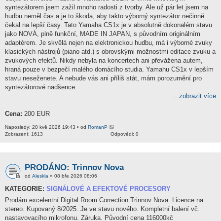
syntezátorem jsem zažil mnoho radosti z tvorby. Ale už pár let jsem na
hudbu neměl čas a je to škoda, aby takto výborný syntezátor nečinně
čekal na lepší časy. Tato Yamaha CS1x je v absolutně dokonalém stavu
jako NOVÁ, plně funkční, MADE IN JAPAN, s původním originálním
adaptérem. Je skvělá nejen na elektronickou hudbu, má i výborné zvuky
klasických nástrojů (piano atd.) s obrovskými možnostmi editace zvuku a
zvukových efektů. Nikdy nebyla na koncertech ani převážena autem,
hraná pouze v bezpečí malého domácího studia. Yamahu CS1x v lepším
stavu neseženete. A nebude vás ani příliš stát, mám porozumění pro
syntezátorové nadšence.
...zobrazit více
Cena:
200 EUR
Naposledy: 20 kvě 2026 19:43 • od
RomanP
Zobrazení: 1613
Odpovědi: 0
PRODÁNO: Trinnov Nova
od
Aleskla
» 08 bře 2026 08:06
KATEGORIE:
SIGNÁLOVÉ A EFEKTOVÉ PROCESORY
Prodám excelentní Digital Room Correction Trinnov Nova. Licence na
stereo. Kupovaný 8/2025. Je ve stavu nového. Kompletní balení vč.
nastavovacího mikrofonu. Záruka. Původní cena 116000kč