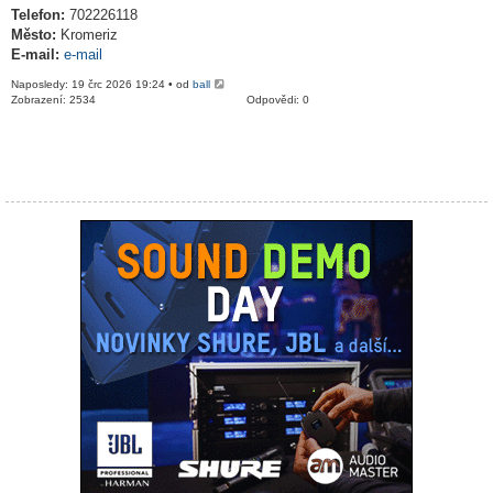
Telefon:
702226118
Město:
Kromeriz
E-mail:
e-mail
Naposledy: 19 črc 2026 19:24 • od
ball
Zobrazení: 2534
Odpovědi: 0