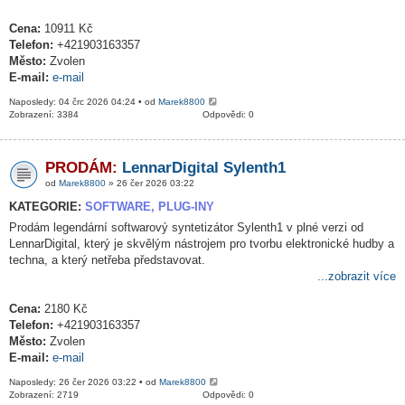
Cena:
10911 Kč
Telefon:
+421903163357
Město:
Zvolen
E-mail:
e-mail
Naposledy: 04 črc 2026 04:24 • od
Marek8800
Zobrazení: 3384
Odpovědi: 0
PRODÁM:
LennarDigital Sylenth1
od
Marek8800
» 26 čer 2026 03:22
KATEGORIE:
SOFTWARE, PLUG-INY
Prodám legendární softwarový syntetizátor Sylenth1 v plné verzi od
LennarDigital, který je skvělým nástrojem pro tvorbu elektronické hudby a
techna, a který netřeba představovat.
...zobrazit více
Cena:
2180 Kč
Telefon:
+421903163357
Město:
Zvolen
E-mail:
e-mail
Naposledy: 26 čer 2026 03:22 • od
Marek8800
Zobrazení: 2719
Odpovědi: 0