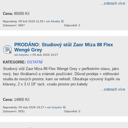
...zobrazit více
Cena:
85000 Kč
Naposledy: 09 kvě 2026 11:56 • od
Aleskla
Zobrazení: 3967
Odpovědi: 2
PRODÁNO: Studiový stůl Zaor Miza 88 Flex
Wengé Grey
od
rickysho
» 05 dub 2026 19:27
KATEGORIE:
OSTATNÍ
Studiový stůl Zaor Miza 88 Flex Wengé Grey v perfketním stavu, jako
nový, bez škrábanců a známek používání. Důvod prodeje = stěhování
studia do nových prostor, kam se nehodí. Obsahuje výsuvný šuplík na
klávesy, 2 x 3 U 19" rack, vzadu prostor pro kabely
...zobrazit více
Cena:
14900 Kč
Naposledy: 05 dub 2026 19:27 • od
rickysho
Zobrazení: 3551
Odpovědi: 0