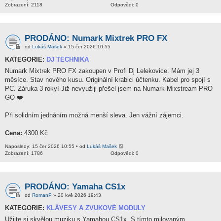
Zobrazení: 2118
Odpovědi: 0
PRODÁNO: Numark Mixtrek PRO FX
od
Lukáš Mašek
» 15 čer 2026 10:55
KATEGORIE:
DJ TECHNIKA
Numark Mixtrek PRO FX zakoupen v Profi Dj Lelekovice. Mám jej 3
měsíce. Stav nového kusu. Originální krabici účtenku. Kabel pro spojí s
PC. Záruka 3 roky! Již nevyužiji přešel jsem na Numark Mixstream PRO
GO ❤️
Při solidním jednáním možná menší sleva. Jen vážní zájemci.
Cena:
4300 Kč
Naposledy: 15 čer 2026 10:55 • od
Lukáš Mašek
Zobrazení: 1786
Odpovědi: 0
PRODÁNO: Yamaha CS1x
od
RomanP
» 20 kvě 2026 19:43
KATEGORIE:
KLÁVESY A ZVUKOVÉ MODULY
Užijte si skvělou muziku s Yamahou CS1x. S tímto milovaným