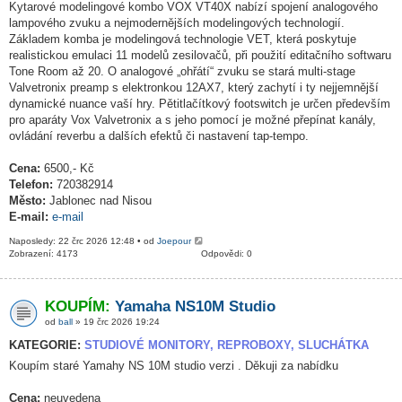
Kytarové modelingové kombo VOX VT40X nabízí spojení analogového
lampového zvuku a nejmodernějších modelingových technologií.
Základem komba je modelingová technologie VET, která poskytuje
realistickou emulaci 11 modelů zesilovačů, při použití editačního softwaru
Tone Room až 20. O analogové „ohřátí“ zvuku se stará multi-stage
Valvetronix preamp s elektronkou 12AX7, který zachytí i ty nejjemnější
dynamické nuance vaší hry. Pětitlačítkový footswitch je určen především
pro aparáty Vox Valvetronix a s jeho pomocí je možné přepínat kanály,
ovládání reverbu a dalších efektů či nastavení tap-tempo.
Cena:
6500,- Kč
Telefon:
720382914
Město:
Jablonec nad Nisou
E-mail:
e-mail
Naposledy: 22 črc 2026 12:48 • od
Joepour
Zobrazení: 4173
Odpovědi: 0
KOUPÍM:
Yamaha NS10M Studio
od
ball
» 19 črc 2026 19:24
KATEGORIE:
STUDIOVÉ MONITORY, REPROBOXY, SLUCHÁTKA
Koupím staré Yamahy NS 10M studio verzi . Děkuji za nabídku
Cena:
neuvedena