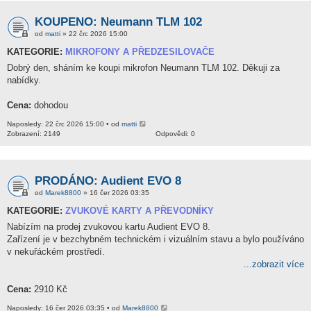
KOUPENO: Neumann TLM 102
od
matti
» 22 črc 2026 15:00
KATEGORIE:
MIKROFONY A PŘEDZESILOVAČE
Dobrý den, sháním ke koupi mikrofon Neumann TLM 102. Děkuji za
nabídky.
Cena:
dohodou
Naposledy: 22 črc 2026 15:00 • od
matti
Zobrazení: 2149
Odpovědi: 0
PRODÁNO: Audient EVO 8
od
Marek8800
» 16 čer 2026 03:35
KATEGORIE:
ZVUKOVÉ KARTY A PŘEVODNÍKY
Nabízím na prodej zvukovou kartu Audient EVO 8.
Zařízení je v bezchybném technickém i vizuálním stavu a bylo používáno
v nekuřáckém prostředí.
...zobrazit více
Cena:
2910 Kč
Naposledy: 16 čer 2026 03:35 • od
Marek8800