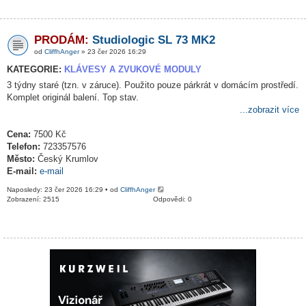
PRODÁM:
Studiologic SL 73 MK2
od
CliffhAnger
» 23 čer 2026 16:29
KATEGORIE:
KLÁVESY A ZVUKOVÉ MODULY
3 týdny staré (tzn. v záruce). Použito pouze párkrát v domácím prostředí.
Komplet originál balení. Top stav.
...zobrazit více
Cena:
7500 Kč
Telefon:
723357576
Město:
Český Krumlov
E-mail:
e-mail
Naposledy: 23 čer 2026 16:29 • od
CliffhAnger
Zobrazení: 2515
Odpovědi: 0