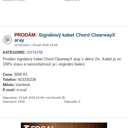
PRODÁM:
Signálový kabel Chord ClearwayX
aray
od
Ghostík
» 15 kvě 2026 16:48
KATEGORIE:
OSTATNÍ
Prodám signálový kabel Chord ClearwayX aray v délce 2m. Kabel je ve
100% stavu a samozřejmostí je i originální balení.
Cena:
3000 Kč
Telefon:
603335238
Město:
Vamberk
E-mail:
e-mail
Naposledy: 15 kvě 2026 16:48 • od
Ghostík
Zobrazení: 4340
Odpovědi: 0