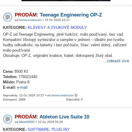
PRODÁM:
Teenage Engineering OP-Z
od
boneconstructor
» 15 črc 2026 10:27
KATEGORIE:
KLÁVESY A ZVUKOVÉ MODULY
OP-Z od Teenage Engineering, plně funkční, málo používaný, bez vad.
Kompaktní 16stopý syntezátor a sampler v jednom – ideální pro tvorbu
hudby odkudkoliv, na baterky i bez počítače. Stav: velmi dobrý, zařízení
málo používané
Obsahuje: OP-Z, originální krabice, kabel, dokoupený žlutý obal.
...zobrazit více
Cena:
8500 Kč
Telefon:
776021440
Město:
Praha 8
E-mail:
e-mail
Naposledy: 15 črc 2026 10:27 • od
boneconstructor
Zobrazení: 2888
Odpovědi: 0
PRODÁM:
Ableton Live Suite 10
od
Marek8800
» 10 črc 2026 02:28
KATEGORIE:
SOFTWARE, PLUG-INY