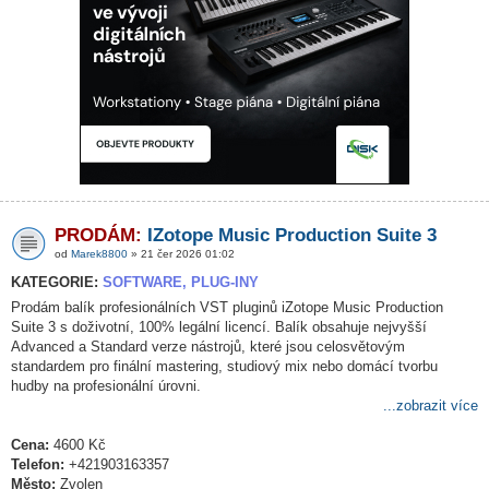
PRODÁM:
IZotope Music Production Suite 3
od
Marek8800
» 21 čer 2026 01:02
KATEGORIE:
SOFTWARE, PLUG-INY
Prodám balík profesionálních VST pluginů iZotope Music Production
Suite 3 s doživotní, 100% legální licencí. Balík obsahuje nejvyšší
Advanced a Standard verze nástrojů, které jsou celosvětovým
standardem pro finální mastering, studiový mix nebo domácí tvorbu
hudby na profesionální úrovni.
...zobrazit více
Cena:
4600 Kč
Telefon:
+421903163357
Město:
Zvolen