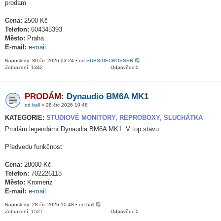
prodam
Cena:
2500 Kč
Telefon:
604345393
Město:
Praha
E-mail:
e-mail
Naposledy: 30 črc 2026 03:24 • od
SUBSIDECROSSER
Zobrazení: 1342
Odpovědi: 0
PRODÁM:
Dynaudio BM6A MK1
od
ball
» 28 črc 2026 10:48
KATEGORIE:
STUDIOVÉ MONITORY, REPROBOXY, SLUCHÁTKA
Prodám legendární Dynaudia BM6A MK1. V top stavu
Předvedu funkčnost
Cena:
28000 Kč
Telefon:
702226118
Město:
Kromeriz
E-mail:
e-mail
Naposledy: 28 črc 2026 10:48 • od
ball
Zobrazení: 1527
Odpovědi: 0