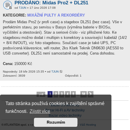
PRODÁNO: Midas Pro2 + DL251
od
TJUN
» 17 úno 2026 17:08
KATEGORIE:
MIXÁŽNÍ PULTY A REKORDÉRY
Prodám Midas Pro2 (v profi case) a stagebox DL251 (bez case). Vše v
perfektním stavu, po servisu v Basys (výměna baterie v BIOSu,
vyčištění a otestování). Stav a seriové číslo - viz přiložené foto. Ke
stageboxu možno dodat i multipin s konektory a související kabeláž (14/2
+ 8/4 IN/OUT), viz foto stageboxu. Součástí case je také UPS, PC
podsvícená klávesnice, wifi router, 2ks Klark Teknik DN9630 (AES50 to
USB converter). DL251 není samostatně na prodej. Cena dohodou.
Cena:
150000 Kč
Naposledy: 18 bře 2026 15:35 • od
TJUN
Zobrazení: 3839
Odpovědi: 1
1
2
3
4
5
54
Stránka
1
z
54
Další
…
Tato stránka používá cookies k zajištění správné
Bazar DJ techniky
Bazar Hi-Fi a AV techniky
funkčnosti.
Zjistit více
Bazar video techniky
Rozumím
© ATLANTIDA spol. s r.o. |
Kontaktní údaje
| Hosting:
Váš Hosting