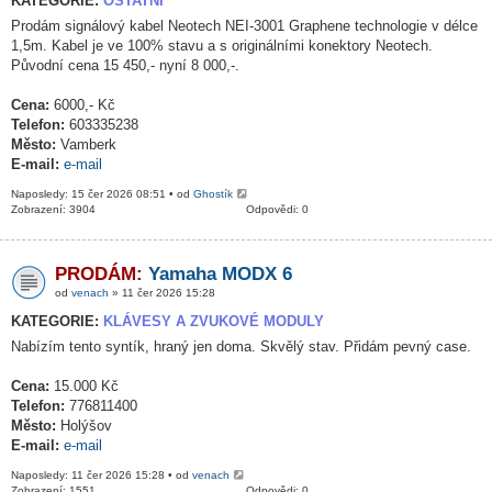
KATEGORIE:
OSTATNÍ
Prodám signálový kabel Neotech NEI-3001 Graphene technologie v délce
1,5m. Kabel je ve 100% stavu a s originálními konektory Neotech.
Původní cena 15 450,- nyní 8 000,-.
Cena:
6000,- Kč
Telefon:
603335238
Město:
Vamberk
E-mail:
e-mail
Naposledy: 15 čer 2026 08:51 • od
Ghostík
Zobrazení: 3904
Odpovědi: 0
PRODÁM:
Yamaha MODX 6
od
venach
» 11 čer 2026 15:28
KATEGORIE:
KLÁVESY A ZVUKOVÉ MODULY
Nabízím tento syntík, hraný jen doma. Skvělý stav. Přidám pevný case.
Cena:
15.000 Kč
Telefon:
776811400
Město:
Holýšov
E-mail:
e-mail
Naposledy: 11 čer 2026 15:28 • od
venach
Zobrazení: 1551
Odpovědi: 0