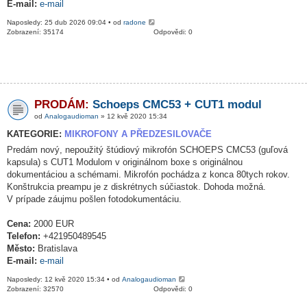
E-mail:
e-mail
Naposledy: 25 dub 2026 09:04 • od
radone
Zobrazení: 35174
Odpovědi: 0
PRODÁM:
Schoeps CMC53 + CUT1 modul
od
Analogaudioman
» 12 kvě 2020 15:34
KATEGORIE:
MIKROFONY A PŘEDZESILOVAČE
Predám nový, nepoužitý štúdiový mikrofón SCHOEPS CMC53 (guľová
kapsula) s CUT1 Modulom v originálnom boxe s originálnou
dokumentáciou a schémami. Mikrofón pochádza z konca 80tych rokov.
Konštrukcia preampu je z diskrétnych súčiastok. Dohoda možná.
V prípade záujmu pošlen fotodokumentáciu.
Cena:
2000 EUR
Telefon:
+421950489545
Město:
Bratislava
E-mail:
e-mail
Naposledy: 12 kvě 2020 15:34 • od
Analogaudioman
Zobrazení: 32570
Odpovědi: 0