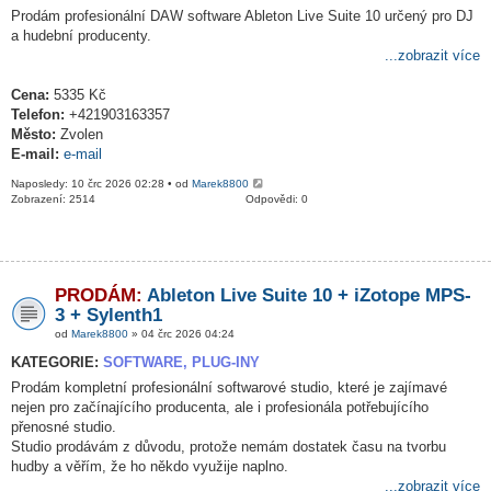
Prodám profesionální DAW software Ableton Live Suite 10 určený pro DJ
a hudební producenty.
...zobrazit více
Cena:
5335 Kč
Telefon:
+421903163357
Město:
Zvolen
E-mail:
e-mail
Naposledy: 10 črc 2026 02:28 • od
Marek8800
Zobrazení: 2514
Odpovědi: 0
PRODÁM:
Ableton Live Suite 10 + iZotope MPS-
3 + Sylenth1
od
Marek8800
» 04 črc 2026 04:24
KATEGORIE:
SOFTWARE, PLUG-INY
Prodám kompletní profesionální softwarové studio, které je zajímavé
nejen pro začínajícího producenta, ale i profesionála potřebujícího
přenosné studio.
Studio prodávám z důvodu, protože nemám dostatek času na tvorbu
hudby a věřím, že ho někdo využije naplno.
...zobrazit více