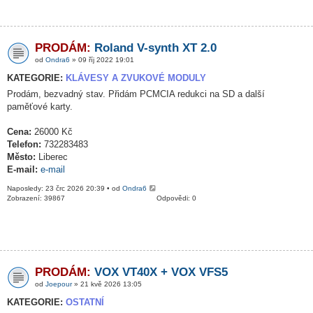
PRODÁM:
Roland V-synth XT 2.0
od
Ondra6
» 09 říj 2022 19:01
KATEGORIE:
KLÁVESY A ZVUKOVÉ MODULY
Prodám, bezvadný stav. Přidám PCMCIA redukci na SD a další
paměťové karty.
Cena:
26000 Kč
Telefon:
732283483
Město:
Liberec
E-mail:
e-mail
Naposledy: 23 črc 2026 20:39 • od
Ondra6
Zobrazení: 39867
Odpovědi: 0
PRODÁM:
VOX VT40X + VOX VFS5
od
Joepour
» 21 kvě 2026 13:05
KATEGORIE:
OSTATNÍ