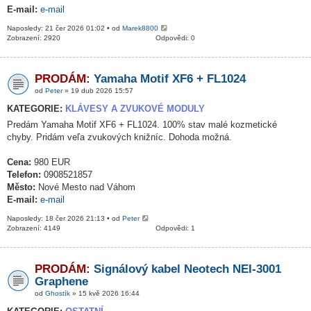
E-mail:
e-mail
Naposledy: 21 čer 2026 01:02 • od
Marek8800
Zobrazení: 2920
Odpovědi: 0
PRODÁM:
Yamaha Motif XF6 + FL1024
od
Peter
» 19 dub 2026 15:57
KATEGORIE:
KLÁVESY A ZVUKOVÉ MODULY
Predám Yamaha Motif XF6 + FL1024. 100% stav malé kozmetické
chyby. Pridám veľa zvukových knižníc. Dohoda možná.
Cena:
980 EUR
Telefon:
0908521857
Město:
Nové Mesto nad Váhom
E-mail:
e-mail
Naposledy: 18 čer 2026 21:13 • od
Peter
Zobrazení: 4149
Odpovědi: 1
PRODÁM:
Signálový kabel Neotech NEI-3001
Graphene
od
Ghostík
» 15 kvě 2026 16:44