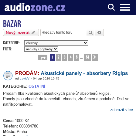
Bazar
Server o digitálním zpracování zvuku
Hledat
Pokročilé hledání
Nový inzerát
Kategorie:
Filtr:
1
2
3
4
5
54
Stránka
1
z
54
Další
…
PRODÁM:
Akustické panely - absorbery Rigips
od
davidV
» 04 srp 2026 10:45
KATEGORIE:
OSTATNÍ
Prodám 8ks kvalitních akustických panelů/ absorbérů Rigips.
Panely jsou vhodné do kanceláří, chodeb, zkušeben a podobně. Dají se
natřít/pomalovat.
...zobrazit více
Cena:
1000 Kč
Telefon:
606084786
Město:
Praha