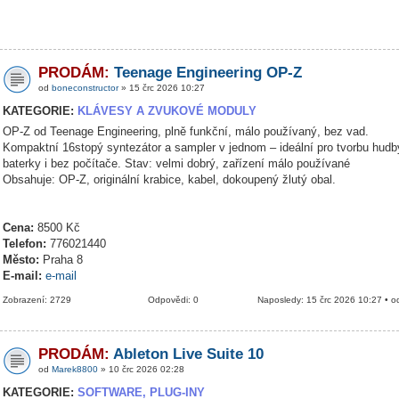
PRODÁM:
Teenage Engineering OP-Z
od
boneconstructor
» 15 črc 2026 10:27
KATEGORIE:
KLÁVESY A ZVUKOVÉ MODULY
OP-Z od Teenage Engineering, plně funkční, málo používaný, bez vad.
Kompaktní 16stopý syntezátor a sampler v jednom – ideální pro tvorbu hudb
baterky i bez počítače. Stav: velmi dobrý, zařízení málo používané
Obsahuje: OP-Z, originální krabice, kabel, dokoupený žlutý obal.
Cena:
8500 Kč
Telefon:
776021440
Město:
Praha 8
E-mail:
e-mail
Zobrazení: 2729
Odpovědi: 0
Naposledy: 15 črc 2026 10:27 • 
PRODÁM:
Ableton Live Suite 10
od
Marek8800
» 10 črc 2026 02:28
KATEGORIE:
SOFTWARE, PLUG-INY