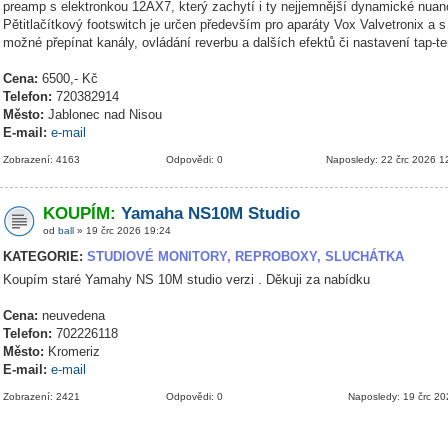
preamp s elektronkou 12AX7, který zachytí i ty nejjemnější dynamické nuanc
Pětitlačítkový footswitch je určen především pro aparáty Vox Valvetronix a s
možné přepínat kanály, ovládání reverbu a dalších efektů či nastavení tap-t
Cena:
6500,- Kč
Telefon:
720382914
Město:
Jablonec nad Nisou
E-mail:
e-mail
Zobrazení: 4163
Odpovědi: 0
Naposledy: 22 črc 2026 1
KOUPÍM:
Yamaha NS10M Studio
od
ball
» 19 črc 2026 19:24
KATEGORIE:
STUDIOVÉ MONITORY, REPROBOXY, SLUCHÁTKA
Koupím staré Yamahy NS 10M studio verzi . Děkuji za nabídku
Cena:
neuvedena
Telefon:
702226118
Město:
Kromeriz
E-mail:
e-mail
Zobrazení: 2421
Odpovědi: 0
Naposledy: 19 črc 2