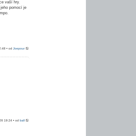
e vaší hry.
 jeho pomocí je
empo.
2:48 • od
Joepour
026 19:24 • od
ball