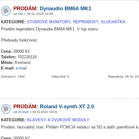
PRODÁM:
Dynaudio BM6A MK1
od
ball
» 28 črc 2026 10:48
KATEGORIE:
STUDIOVÉ MONITORY, REPROBOXY, SLUCHÁTKA
Prodám legendární Dynaudia BM6A MK1. V top stavu
Předvedu funkčnost
Cena:
28000 Kč
Telefon:
702226118
Město:
Kromeriz
E-mail:
e-mail
Zobrazení: 1364
Odpovědi: 0
Naposledy: 28 črc 2
PRODÁM:
Roland V-synth XT 2.0
od
Ondra6
» 09 říj 2022 19:01
KATEGORIE:
KLÁVESY A ZVUKOVÉ MODULY
Prodám, bezvadný stav. Přidám PCMCIA redukci na SD a další paměťové ka
Cena:
26000 Kč