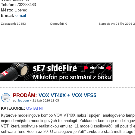
Telefon:
732283483
Město:
Liberec
E-mail:
e-mail
Zobrazení: 39853
Odpovědi: 0
Naposledy: 23 črc 2026 
PRODÁM:
VOX VT40X + VOX VFS5
od
Joepour
» 21 kvě 2026 13:05
KATEGORIE:
OSTATNÍ
Kytarové modelingové kombo VOX VT40X nabízí spojení analogového lamp
nejmodernějších modelingových technologií. Základem komba je modelingov
VET, která poskytuje realistickou emulaci 11 modelů zesilovačů, při použití 
softwaru Tone Room až 20. O analogové „ohřátí“ zvuku se stará multi-stage 