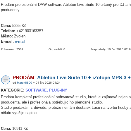
Prodám profesionální DAW software Ableton Live Suite 10 určený pro DJ a 
producenty.
Cena:
5335 Kč
Telefon:
+421903163357
Město:
Zvolen
E-mail:
e-mail
Zobrazení: 2509
Odpovědi: 0
Naposledy: 10 črc 2026 02:2
PRODÁM:
Ableton Live Suite 10 + iZotope MPS-3 +
od
Marek8800
» 04 črc 2026 04:24
KATEGORIE:
SOFTWARE, PLUG-INY
Prodám kompletní profesionální softwarové studio, které je zajímavé nejen p
producenta, ale i profesionála potřebujícího přenosné studio.
Studio prodávám z důvodu, protože nemám dostatek času na tvorbu hudby a
někdo využije naplno.
Cena:
10911 Kč