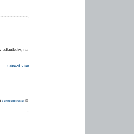
y odkudkoliv, na
...zobrazit více
od
boneconstructor