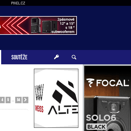
PIXEL.CZ
SOUTĚŽE
4
5
54
Další
…