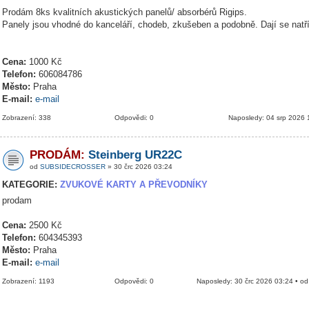
Prodám 8ks kvalitních akustických panelů/ absorbérů Rigips.
Panely jsou vhodné do kanceláří, chodeb, zkušeben a podobně. Dají se natř
Cena:
1000 Kč
Telefon:
606084786
Město:
Praha
E-mail:
e-mail
Zobrazení: 338
Odpovědi: 0
Naposledy: 04 srp 2026 
PRODÁM:
Steinberg UR22C
od
SUBSIDECROSSER
» 30 črc 2026 03:24
KATEGORIE:
ZVUKOVÉ KARTY A PŘEVODNÍKY
prodam
Cena:
2500 Kč
Telefon:
604345393
Město:
Praha
E-mail:
e-mail
Zobrazení: 1193
Odpovědi: 0
Naposledy: 30 črc 2026 03:24 • o