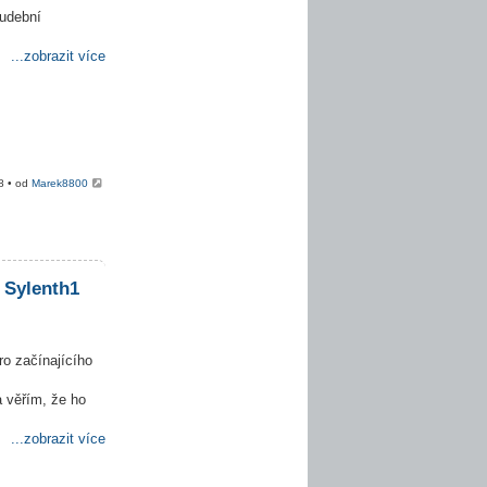
hudební
...zobrazit více
8 • od
Marek8800
 Sylenth1
ro začínajícího
 věřím, že ho
...zobrazit více