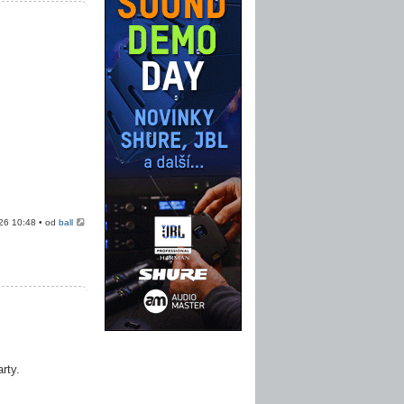
026 10:48 • od
ball
rty.