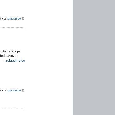
4 • od
Marek8800
ital, který je
představovat.
...zobrazit více
2 • od
Marek8800