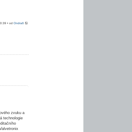
20:39 • od
Ondra6
ového zvuku a
á technologie
editačního
Valvetronix