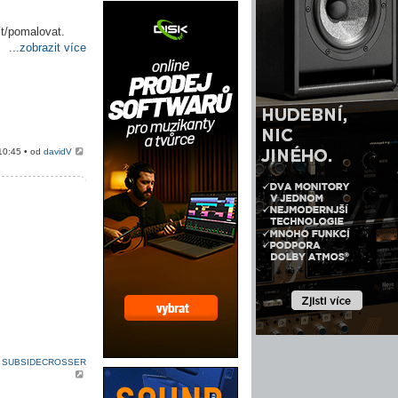
ít/pomalovat.
...zobrazit více
10:45 • od
davidV
d
SUBSIDECROSSER