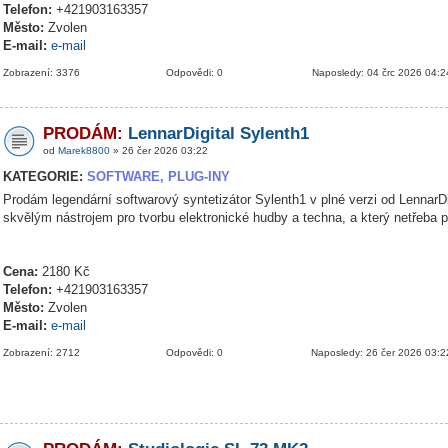
Telefon:
+421903163357
Město:
Zvolen
E-mail:
e-mail
Zobrazení: 3376
Odpovědi: 0
Naposledy: 04 črc 2026 04:2
PRODÁM:
LennarDigital Sylenth1
od
Marek8800
» 26 čer 2026 03:22
KATEGORIE:
SOFTWARE, PLUG-INY
Prodám legendární softwarový syntetizátor Sylenth1 v plné verzi od LennarDig
skvělým nástrojem pro tvorbu elektronické hudby a techna, a který netřeba 
Cena:
2180 Kč
Telefon:
+421903163357
Město:
Zvolen
E-mail:
e-mail
Zobrazení: 2712
Odpovědi: 0
Naposledy: 26 čer 2026 03:2