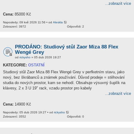
...zobrazit více
Cena:
85000 Kč
Naposledy: 09 kvě 2026 11:56 • od
Aleskla
Zobrazení: 3972
Odpovědi: 2
PRODÁNO: Studiový stůl Zaor Miza 88 Flex
Wengé Grey
od
rickysho
» 05 dub 2026 19:27
KATEGORIE:
OSTATNÍ
Studiový stůl Zaor Miza 88 Flex Wengé Grey v perfketním stavu, jako
nový, bez škrábanců a známek používání. Důvod prodeje = stěhování
studia do nových prostor, kam se nehodí. Obsahuje výsuvný šuplík na
klávesy, 2 x 3 U 19" rack, vzadu prostor pro kabely
...zobrazit více
Cena:
14900 Kč
Naposledy: 05 dub 2026 19:27 • od
rickysho
Zobrazení: 3552
Odpovědi: 0