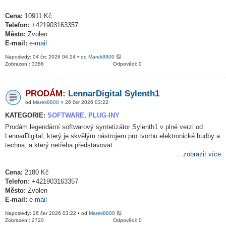
Cena:
10911 Kč
Telefon:
+421903163357
Město:
Zvolen
E-mail:
e-mail
Naposledy: 04 črc 2026 04:24 • od
Marek8800
Zobrazení: 3386
Odpovědi: 0
PRODÁM:
LennarDigital Sylenth1
od
Marek8800
» 26 čer 2026 03:22
KATEGORIE:
SOFTWARE, PLUG-INY
Prodám legendární softwarový syntetizátor Sylenth1 v plné verzi od
LennarDigital, který je skvělým nástrojem pro tvorbu elektronické hudby a
techna, a který netřeba představovat.
...zobrazit více
Cena:
2180 Kč
Telefon:
+421903163357
Město:
Zvolen
E-mail:
e-mail
Naposledy: 26 čer 2026 03:22 • od
Marek8800
Zobrazení: 2720
Odpovědi: 0