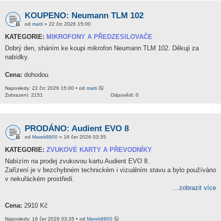
KOUPENO: Neumann TLM 102
od
matti
» 22 črc 2026 15:00
KATEGORIE:
MIKROFONY A PŘEDZESILOVAČE
Dobrý den, sháním ke koupi mikrofon Neumann TLM 102. Děkuji za
nabídky.
Cena:
dohodou
Naposledy: 22 črc 2026 15:00 • od
matti
Zobrazení: 2151
Odpovědi: 0
PRODÁNO: Audient EVO 8
od
Marek8800
» 16 čer 2026 03:35
KATEGORIE:
ZVUKOVÉ KARTY A PŘEVODNÍKY
Nabízím na prodej zvukovou kartu Audient EVO 8.
Zařízení je v bezchybném technickém i vizuálním stavu a bylo používáno
v nekuřáckém prostředí.
...zobrazit více
Cena:
2910 Kč
Naposledy: 16 čer 2026 03:35 • od
Marek8800