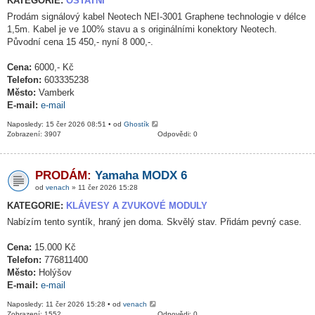
KATEGORIE:
OSTATNÍ
Prodám signálový kabel Neotech NEI-3001 Graphene technologie v délce
1,5m. Kabel je ve 100% stavu a s originálními konektory Neotech.
Původní cena 15 450,- nyní 8 000,-.
Cena:
6000,- Kč
Telefon:
603335238
Město:
Vamberk
E-mail:
e-mail
Naposledy: 15 čer 2026 08:51 • od
Ghostík
Zobrazení: 3907
Odpovědi: 0
PRODÁM:
Yamaha MODX 6
od
venach
» 11 čer 2026 15:28
KATEGORIE:
KLÁVESY A ZVUKOVÉ MODULY
Nabízím tento syntík, hraný jen doma. Skvělý stav. Přidám pevný case.
Cena:
15.000 Kč
Telefon:
776811400
Město:
Holýšov
E-mail:
e-mail
Naposledy: 11 čer 2026 15:28 • od
venach
Zobrazení: 1552
Odpovědi: 0