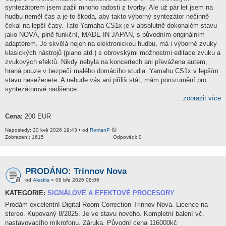
syntezátorem jsem zažil mnoho radosti z tvorby. Ale už pár let jsem na
hudbu neměl čas a je to škoda, aby takto výborný syntezátor nečinně
čekal na lepší časy. Tato Yamaha CS1x je v absolutně dokonalém stavu
jako NOVÁ, plně funkční, MADE IN JAPAN, s původním originálním
adaptérem. Je skvělá nejen na elektronickou hudbu, má i výborné zvuky
klasických nástrojů (piano atd.) s obrovskými možnostmi editace zvuku a
zvukových efektů. Nikdy nebyla na koncertech ani převážena autem,
hraná pouze v bezpečí malého domácího studia. Yamahu CS1x v lepším
stavu neseženete. A nebude vás ani příliš stát, mám porozumění pro
syntezátorové nadšence.
...zobrazit více
Cena:
200 EUR
Naposledy: 20 kvě 2026 19:43 • od
RomanP
Zobrazení: 1615
Odpovědi: 0
PRODÁNO: Trinnov Nova
od
Aleskla
» 08 bře 2026 08:06
KATEGORIE:
SIGNÁLOVÉ A EFEKTOVÉ PROCESORY
Prodám excelentní Digital Room Correction Trinnov Nova. Licence na
stereo. Kupovaný 8/2025. Je ve stavu nového. Kompletní balení vč.
nastavovacího mikrofonu. Záruka. Původní cena 116000kč