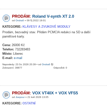
PRODÁM:
Roland V-synth XT 2.0
od
Ondra6
» 09 říj 2022 19:01
KATEGORIE:
KLÁVESY A ZVUKOVÉ MODULY
Prodám, bezvadný stav. Přidám PCMCIA redukci na SD a další
paměťové karty.
Cena:
26000 Kč
Telefon:
732283483
Město:
Liberec
E-mail:
e-mail
Naposledy: 23 črc 2026 20:39 • od
Ondra6
Zobrazení: 39877
Odpovědi: 0
PRODÁM:
VOX VT40X + VOX VFS5
od
Joepour
» 21 kvě 2026 13:05
KATEGORIE:
OSTATNÍ