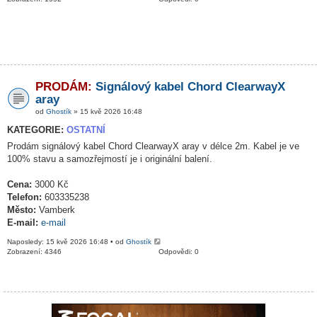
PRODÁM:
Signálový kabel Chord ClearwayX
aray
od
Ghostík
» 15 kvě 2026 16:48
KATEGORIE:
OSTATNÍ
Prodám signálový kabel Chord ClearwayX aray v délce 2m. Kabel je ve
100% stavu a samozřejmostí je i originální balení.
Cena:
3000 Kč
Telefon:
603335238
Město:
Vamberk
E-mail:
e-mail
Naposledy: 15 kvě 2026 16:48 • od
Ghostík
Zobrazení: 4346
Odpovědi: 0