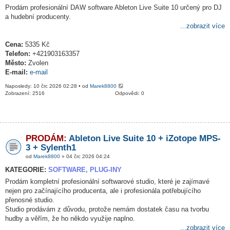
Prodám profesionální DAW software Ableton Live Suite 10 určený pro DJ
a hudební producenty.
...zobrazit více
Cena:
5335 Kč
Telefon:
+421903163357
Město:
Zvolen
E-mail:
e-mail
Naposledy: 10 črc 2026 02:28 • od
Marek8800
Zobrazení: 2516
Odpovědi: 0
PRODÁM:
Ableton Live Suite 10 + iZotope MPS-
3 + Sylenth1
od
Marek8800
» 04 črc 2026 04:24
KATEGORIE:
SOFTWARE, PLUG-INY
Prodám kompletní profesionální softwarové studio, které je zajímavé
nejen pro začínajícího producenta, ale i profesionála potřebujícího
přenosné studio.
Studio prodávám z důvodu, protože nemám dostatek času na tvorbu
hudby a věřím, že ho někdo využije naplno.
...zobrazit více