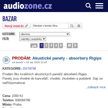
Bazar
Server o digitálním zpracování zvuku
Hledat
Pokročilé hledání
Nový inzerát
Kategorie:
Filtr:
1
2
3
4
5
54
Stránka
1
z
54
Další
…
PRODÁM:
Akustické panely - absorbery Rigips
od
davidV
» 04 srp 2026 10:45
KATEGORIE:
OSTATNÍ
Prodám 8ks kvalitních akustických panelů/ absorbérů Rigips.
Panely jsou vhodné do kanceláří, chodeb, zkušeben a podobně. Dají se
natřít/pomalovat.
...zobrazit více
Cena:
1000 Kč
Telefon:
606084786
Město:
Praha