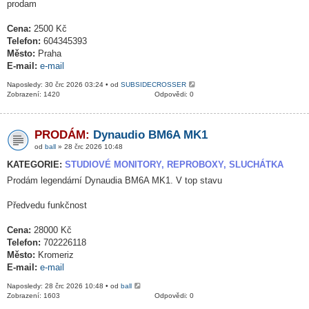
prodam
Cena:
2500 Kč
Telefon:
604345393
Město:
Praha
E-mail:
e-mail
Naposledy: 30 črc 2026 03:24 • od
SUBSIDECROSSER
Zobrazení: 1420
Odpovědi: 0
PRODÁM:
Dynaudio BM6A MK1
od
ball
» 28 črc 2026 10:48
KATEGORIE:
STUDIOVÉ MONITORY, REPROBOXY, SLUCHÁTKA
Prodám legendární Dynaudia BM6A MK1. V top stavu
Předvedu funkčnost
Cena:
28000 Kč
Telefon:
702226118
Město:
Kromeriz
E-mail:
e-mail
Naposledy: 28 črc 2026 10:48 • od
ball
Zobrazení: 1603
Odpovědi: 0