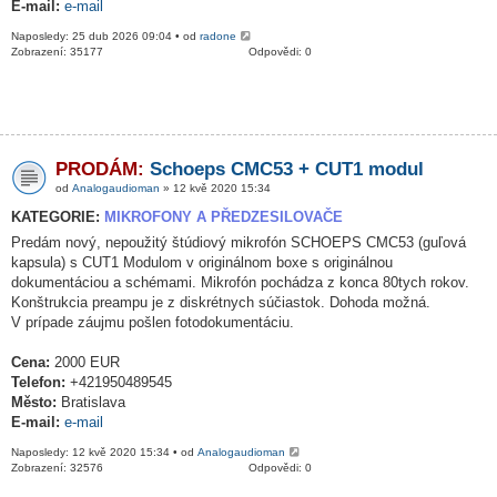
E-mail:
e-mail
Naposledy: 25 dub 2026 09:04 • od
radone
Zobrazení: 35177
Odpovědi: 0
PRODÁM:
Schoeps CMC53 + CUT1 modul
od
Analogaudioman
» 12 kvě 2020 15:34
KATEGORIE:
MIKROFONY A PŘEDZESILOVAČE
Predám nový, nepoužitý štúdiový mikrofón SCHOEPS CMC53 (guľová
kapsula) s CUT1 Modulom v originálnom boxe s originálnou
dokumentáciou a schémami. Mikrofón pochádza z konca 80tych rokov.
Konštrukcia preampu je z diskrétnych súčiastok. Dohoda možná.
V prípade záujmu pošlen fotodokumentáciu.
Cena:
2000 EUR
Telefon:
+421950489545
Město:
Bratislava
E-mail:
e-mail
Naposledy: 12 kvě 2020 15:34 • od
Analogaudioman
Zobrazení: 32576
Odpovědi: 0