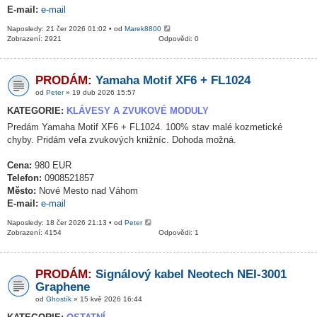
E-mail:
e-mail
Naposledy: 21 čer 2026 01:02 • od
Marek8800
Zobrazení: 2921
Odpovědi: 0
PRODÁM:
Yamaha Motif XF6 + FL1024
od
Peter
» 19 dub 2026 15:57
KATEGORIE:
KLÁVESY A ZVUKOVÉ MODULY
Predám Yamaha Motif XF6 + FL1024. 100% stav malé kozmetické
chyby. Pridám veľa zvukových knižníc. Dohoda možná.
Cena:
980 EUR
Telefon:
0908521857
Město:
Nové Mesto nad Váhom
E-mail:
e-mail
Naposledy: 18 čer 2026 21:13 • od
Peter
Zobrazení: 4154
Odpovědi: 1
PRODÁM:
Signálový kabel Neotech NEI-3001
Graphene
od
Ghostík
» 15 kvě 2026 16:44