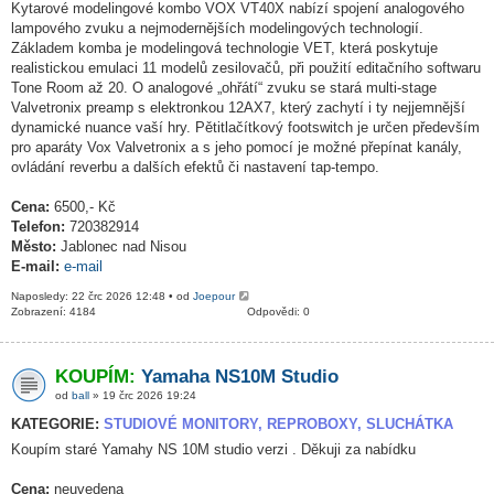
Kytarové modelingové kombo VOX VT40X nabízí spojení analogového
lampového zvuku a nejmodernějších modelingových technologií.
Základem komba je modelingová technologie VET, která poskytuje
realistickou emulaci 11 modelů zesilovačů, při použití editačního softwaru
Tone Room až 20. O analogové „ohřátí“ zvuku se stará multi-stage
Valvetronix preamp s elektronkou 12AX7, který zachytí i ty nejjemnější
dynamické nuance vaší hry. Pětitlačítkový footswitch je určen především
pro aparáty Vox Valvetronix a s jeho pomocí je možné přepínat kanály,
ovládání reverbu a dalších efektů či nastavení tap-tempo.
Cena:
6500,- Kč
Telefon:
720382914
Město:
Jablonec nad Nisou
E-mail:
e-mail
Naposledy: 22 črc 2026 12:48 • od
Joepour
Zobrazení: 4184
Odpovědi: 0
KOUPÍM:
Yamaha NS10M Studio
od
ball
» 19 črc 2026 19:24
KATEGORIE:
STUDIOVÉ MONITORY, REPROBOXY, SLUCHÁTKA
Koupím staré Yamahy NS 10M studio verzi . Děkuji za nabídku
Cena:
neuvedena