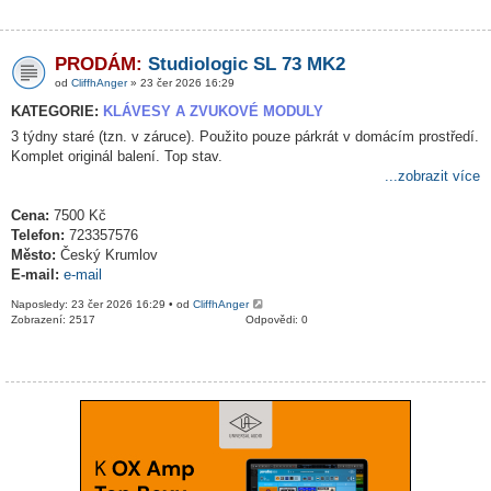
PRODÁM:
Studiologic SL 73 MK2
od
CliffhAnger
» 23 čer 2026 16:29
KATEGORIE:
KLÁVESY A ZVUKOVÉ MODULY
3 týdny staré (tzn. v záruce). Použito pouze párkrát v domácím prostředí.
Komplet originál balení. Top stav.
...zobrazit více
Cena:
7500 Kč
Telefon:
723357576
Město:
Český Krumlov
E-mail:
e-mail
Naposledy: 23 čer 2026 16:29 • od
CliffhAnger
Zobrazení: 2517
Odpovědi: 0