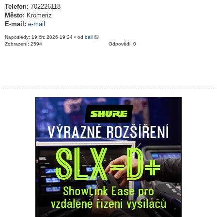
Telefon:
702226118
Město:
Kromeriz
E-mail:
e-mail
Naposledy: 19 črc 2026 19:24 • od
ball
Zobrazení: 2594
Odpovědi: 0