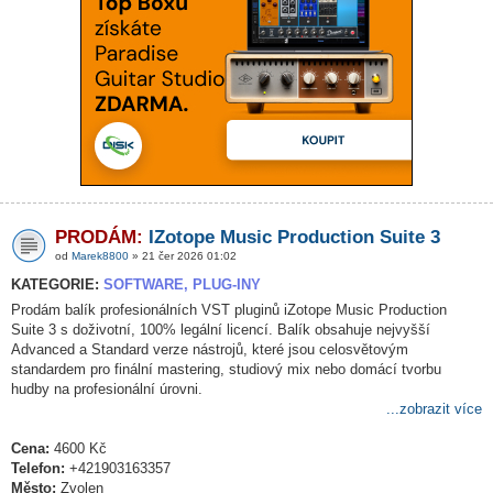
PRODÁM:
IZotope Music Production Suite 3
od
Marek8800
» 21 čer 2026 01:02
KATEGORIE:
SOFTWARE, PLUG-INY
Prodám balík profesionálních VST pluginů iZotope Music Production
Suite 3 s doživotní, 100% legální licencí. Balík obsahuje nejvyšší
Advanced a Standard verze nástrojů, které jsou celosvětovým
standardem pro finální mastering, studiový mix nebo domácí tvorbu
hudby na profesionální úrovni.
...zobrazit více
Cena:
4600 Kč
Telefon:
+421903163357
Město:
Zvolen