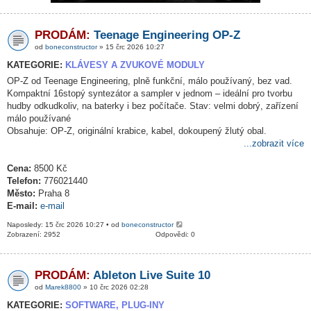
PRODÁM:
Teenage Engineering OP-Z
od
boneconstructor
» 15 črc 2026 10:27
KATEGORIE:
KLÁVESY A ZVUKOVÉ MODULY
OP-Z od Teenage Engineering, plně funkční, málo používaný, bez vad.
Kompaktní 16stopý syntezátor a sampler v jednom – ideální pro tvorbu
hudby odkudkoliv, na baterky i bez počítače. Stav: velmi dobrý, zařízení
málo používané
Obsahuje: OP-Z, originální krabice, kabel, dokoupený žlutý obal.
...zobrazit více
Cena:
8500 Kč
Telefon:
776021440
Město:
Praha 8
E-mail:
e-mail
Naposledy: 15 črc 2026 10:27 • od
boneconstructor
Zobrazení: 2952
Odpovědi: 0
PRODÁM:
Ableton Live Suite 10
od
Marek8800
» 10 črc 2026 02:28
KATEGORIE:
SOFTWARE, PLUG-INY