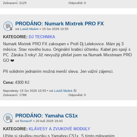
Zobrazení: 2125
Odpovědi: 0
PRODÁNO: Numark Mixtrek PRO FX
od
Lukáš Mašek
» 15 čer 2026 10:55
KATEGORIE:
DJ TECHNIKA
Numark Mixtrek PRO FX zakoupen v Profi Dj Lelekovice. Mám jej 3
měsíce. Stav nového kusu. Originální krabici účtenku. Kabel pro spojí s
PC. Záruka 3 roky! Již nevyužiji přešel jsem na Numark Mixstream PRO
GO ❤️
Při solidním jednáním možná menší sleva. Jen vážní zájemci.
Cena:
4300 Kč
Naposledy: 15 čer 2026 10:55 • od
Lukáš Mašek
Zobrazení: 1788
Odpovědi: 0
PRODÁNO: Yamaha CS1x
od
RomanP
» 20 kvě 2026 19:43
KATEGORIE:
KLÁVESY A ZVUKOVÉ MODULY
Užijte si skvělou muziku s Yamahou CS1x. S tímto milovaným