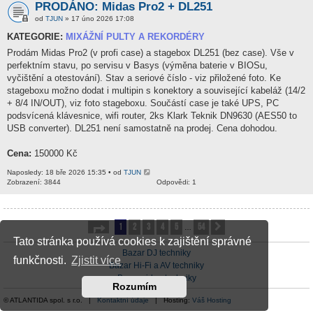
PRODÁNO: Midas Pro2 + DL251
od
TJUN
» 17 úno 2026 17:08
KATEGORIE:
MIXÁŽNÍ PULTY A REKORDÉRY
Prodám Midas Pro2 (v profi case) a stagebox DL251 (bez case). Vše v
perfektním stavu, po servisu v Basys (výměna baterie v BIOSu,
vyčištění a otestování). Stav a seriové číslo - viz přiložené foto. Ke
stageboxu možno dodat i multipin s konektory a související kabeláž (14/2
+ 8/4 IN/OUT), viz foto stageboxu. Součástí case je také UPS, PC
podsvícená klávesnice, wifi router, 2ks Klark Teknik DN9630 (AES50 to
USB converter). DL251 není samostatně na prodej. Cena dohodou.
Cena:
150000 Kč
Naposledy: 18 bře 2026 15:35 • od
TJUN
Zobrazení: 3844
Odpovědi: 1
1
2
3
4
5
54
Stránka
1
z
54
Další
…
Tato stránka používá cookies k zajištění správné
Bazar DJ techniky
funkčnosti.
Zjistit více
Bazar Hi-Fi a AV techniky
Bazar video techniky
Rozumím
© ATLANTIDA spol. s r.o. |
Kontaktní údaje
| Hosting:
Váš Hosting