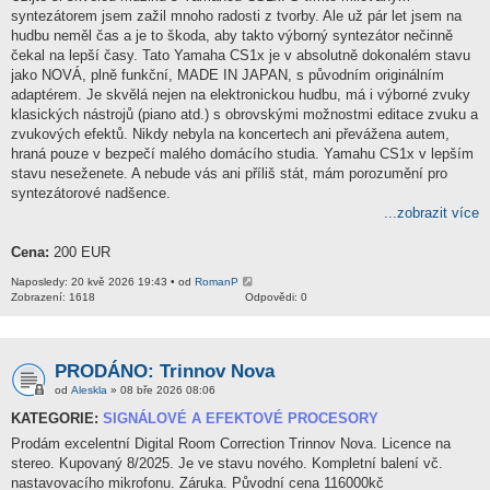
syntezátorem jsem zažil mnoho radosti z tvorby. Ale už pár let jsem na
hudbu neměl čas a je to škoda, aby takto výborný syntezátor nečinně
čekal na lepší časy. Tato Yamaha CS1x je v absolutně dokonalém stavu
jako NOVÁ, plně funkční, MADE IN JAPAN, s původním originálním
adaptérem. Je skvělá nejen na elektronickou hudbu, má i výborné zvuky
klasických nástrojů (piano atd.) s obrovskými možnostmi editace zvuku a
zvukových efektů. Nikdy nebyla na koncertech ani převážena autem,
hraná pouze v bezpečí malého domácího studia. Yamahu CS1x v lepším
stavu neseženete. A nebude vás ani příliš stát, mám porozumění pro
syntezátorové nadšence.
...zobrazit více
Cena:
200 EUR
Naposledy: 20 kvě 2026 19:43 • od
RomanP
Zobrazení: 1618
Odpovědi: 0
PRODÁNO: Trinnov Nova
od
Aleskla
» 08 bře 2026 08:06
KATEGORIE:
SIGNÁLOVÉ A EFEKTOVÉ PROCESORY
Prodám excelentní Digital Room Correction Trinnov Nova. Licence na
stereo. Kupovaný 8/2025. Je ve stavu nového. Kompletní balení vč.
nastavovacího mikrofonu. Záruka. Původní cena 116000kč