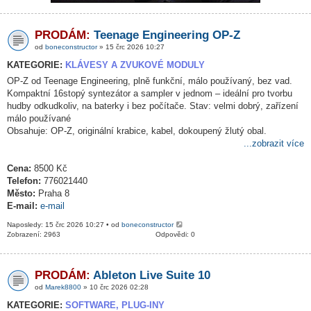
PRODÁM:
Teenage Engineering OP-Z
od
boneconstructor
» 15 črc 2026 10:27
KATEGORIE:
KLÁVESY A ZVUKOVÉ MODULY
OP-Z od Teenage Engineering, plně funkční, málo používaný, bez vad.
Kompaktní 16stopý syntezátor a sampler v jednom – ideální pro tvorbu
hudby odkudkoliv, na baterky i bez počítače. Stav: velmi dobrý, zařízení
málo používané
Obsahuje: OP-Z, originální krabice, kabel, dokoupený žlutý obal.
...zobrazit více
Cena:
8500 Kč
Telefon:
776021440
Město:
Praha 8
E-mail:
e-mail
Naposledy: 15 črc 2026 10:27 • od
boneconstructor
Zobrazení: 2963
Odpovědi: 0
PRODÁM:
Ableton Live Suite 10
od
Marek8800
» 10 črc 2026 02:28
KATEGORIE:
SOFTWARE, PLUG-INY