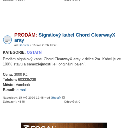
PRODÁM:
Signálový kabel Chord ClearwayX
aray
od
Ghostík
» 15 kvě 2026 16:48
KATEGORIE:
OSTATNÍ
Prodám signálový kabel Chord ClearwayX aray v délce 2m. Kabel je ve
100% stavu a samozřejmostí je i originální balení.
Cena:
3000 Kč
Telefon:
603335238
Město:
Vamberk
E-mail:
e-mail
Naposledy: 15 kvě 2026 16:48 • od
Ghostík
Zobrazení: 4348
Odpovědi: 0