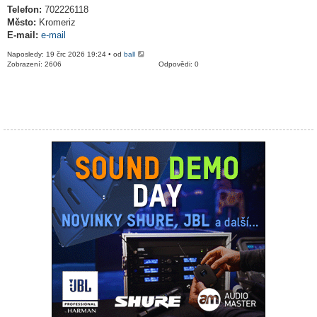
Telefon:
702226118
Město:
Kromeriz
E-mail:
e-mail
Naposledy: 19 črc 2026 19:24 • od
ball
Zobrazení: 2606
Odpovědi: 0