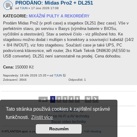
PRODÁNO: Midas Pro2 + DL251
od
TJUN
» 17 úno 2026 17:08
KATEGORIE:
MIXÁŽNÍ PULTY A REKORDÉRY
Prodám Midas Pro2 (v profi case) a stagebox DL251 (bez case). Vše v
perfektním stavu, po servisu v Basys (výměna baterie v BIOSu,
vyčištění a otestování). Stav a seriové číslo - viz přiložené foto. Ke
stageboxu možno dodat i multipin s konektory a související kabeláž (14/2
+ 8/4 IN/OUT), viz foto stageboxu. Součástí case je také UPS, PC
podsvícená klávesnice, wifi router, 2ks Klark Teknik DN9630 (AES50 to
USB converter). DL251 není samostatně na prodej. Cena dohodou.
Cena:
150000 Kč
Naposledy: 18 bře 2026 15:35 • od
TJUN
Zobrazení: 3844
Odpovědi: 1
1
2
3
4
5
54
Stránka
1
z
54
Další
…
Tato stránka používá cookies k zajištění správné
Bazar DJ techniky
Bazar Hi-Fi a AV techniky
funkčnosti.
Zjistit více
Bazar video techniky
Rozumím
© ATLANTIDA spol. s r.o. |
Kontaktní údaje
| Hosting:
Váš Hosting