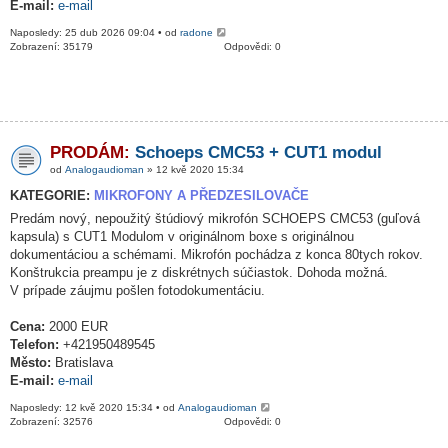
E-mail:
e-mail
Naposledy: 25 dub 2026 09:04 • od
radone
Zobrazení: 35179
Odpovědi: 0
PRODÁM:
Schoeps CMC53 + CUT1 modul
od
Analogaudioman
» 12 kvě 2020 15:34
KATEGORIE:
MIKROFONY A PŘEDZESILOVAČE
Predám nový, nepoužitý štúdiový mikrofón SCHOEPS CMC53 (guľová
kapsula) s CUT1 Modulom v originálnom boxe s originálnou
dokumentáciou a schémami. Mikrofón pochádza z konca 80tych rokov.
Konštrukcia preampu je z diskrétnych súčiastok. Dohoda možná.
V prípade záujmu pošlen fotodokumentáciu.
Cena:
2000 EUR
Telefon:
+421950489545
Město:
Bratislava
E-mail:
e-mail
Naposledy: 12 kvě 2020 15:34 • od
Analogaudioman
Zobrazení: 32576
Odpovědi: 0