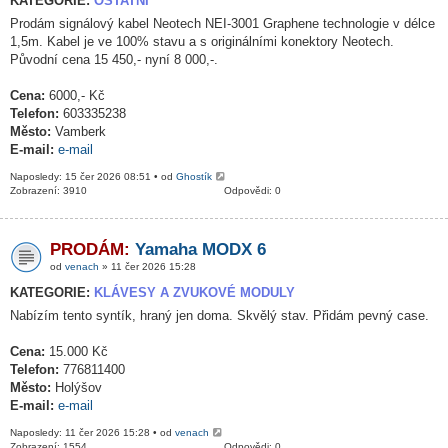
KATEGORIE:
OSTATNÍ
Prodám signálový kabel Neotech NEI-3001 Graphene technologie v délce
1,5m. Kabel je ve 100% stavu a s originálními konektory Neotech.
Původní cena 15 450,- nyní 8 000,-.
Cena:
6000,- Kč
Telefon:
603335238
Město:
Vamberk
E-mail:
e-mail
Naposledy: 15 čer 2026 08:51 • od
Ghostík
Zobrazení: 3910
Odpovědi: 0
PRODÁM:
Yamaha MODX 6
od
venach
» 11 čer 2026 15:28
KATEGORIE:
KLÁVESY A ZVUKOVÉ MODULY
Nabízím tento syntík, hraný jen doma. Skvělý stav. Přidám pevný case.
Cena:
15.000 Kč
Telefon:
776811400
Město:
Holýšov
E-mail:
e-mail
Naposledy: 11 čer 2026 15:28 • od
venach
Zobrazení: 1554
Odpovědi: 0