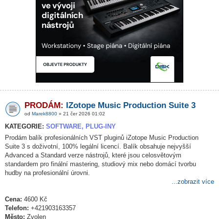
PRODÁM:
IZotope Music Production Suite 3
od
Marek8800
» 21 čer 2026 01:02
KATEGORIE:
SOFTWARE, PLUG-INY
Prodám balík profesionálních VST pluginů iZotope Music Production
Suite 3 s doživotní, 100% legální licencí. Balík obsahuje nejvyšší
Advanced a Standard verze nástrojů, které jsou celosvětovým
standardem pro finální mastering, studiový mix nebo domácí tvorbu
hudby na profesionální úrovni.
...zobrazit více
Cena:
4600 Kč
Telefon:
+421903163357
Město:
Zvolen