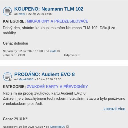
KOUPENO: Neumann TLM 102
od
matti
» 22 črc 2026 15:00
KATEGORIE:
MIKROFONY A PŘEDZESILOVAČE
Dobrý den, sháním ke koupi mikrofon Neumann TLM 102. Děkuji za
nabídky.
Cena:
dohodou
Naposledy: 22 črc 2026 15:00 • od
matti
Zobrazení: 2159
Odpovědi: 0
PRODÁNO: Audient EVO 8
od
Marek8800
» 16 čer 2026 03:35
KATEGORIE:
ZVUKOVÉ KARTY A PŘEVODNÍKY
Nabízím na prodej zvukovou kartu Audient EVO 8.
Zařízení je v bezchybném technickém i vizuálním stavu a bylo používáno
v nekuřáckém prostředí.
...zobrazit více
Cena:
2910 Kč
Naposledy: 16 čer 2026 03:35 • od
Marek8800