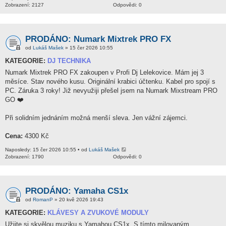
Zobrazení: 2127
Odpovědi: 0
PRODÁNO: Numark Mixtrek PRO FX
od
Lukáš Mašek
» 15 čer 2026 10:55
KATEGORIE:
DJ TECHNIKA
Numark Mixtrek PRO FX zakoupen v Profi Dj Lelekovice. Mám jej 3
měsíce. Stav nového kusu. Originální krabici účtenku. Kabel pro spojí s
PC. Záruka 3 roky! Již nevyužiji přešel jsem na Numark Mixstream PRO
GO ❤️
Při solidním jednáním možná menší sleva. Jen vážní zájemci.
Cena:
4300 Kč
Naposledy: 15 čer 2026 10:55 • od
Lukáš Mašek
Zobrazení: 1790
Odpovědi: 0
PRODÁNO: Yamaha CS1x
od
RomanP
» 20 kvě 2026 19:43
KATEGORIE:
KLÁVESY A ZVUKOVÉ MODULY
Užijte si skvělou muziku s Yamahou CS1x. S tímto milovaným