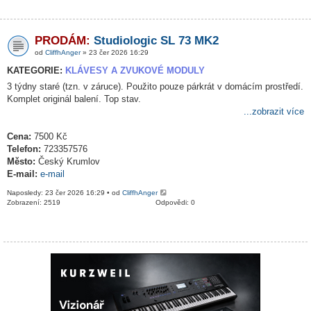
PRODÁM:
Studiologic SL 73 MK2
od
CliffhAnger
» 23 čer 2026 16:29
KATEGORIE:
KLÁVESY A ZVUKOVÉ MODULY
3 týdny staré (tzn. v záruce). Použito pouze párkrát v domácím prostředí.
Komplet originál balení. Top stav.
...zobrazit více
Cena:
7500 Kč
Telefon:
723357576
Město:
Český Krumlov
E-mail:
e-mail
Naposledy: 23 čer 2026 16:29 • od
CliffhAnger
Zobrazení: 2519
Odpovědi: 0