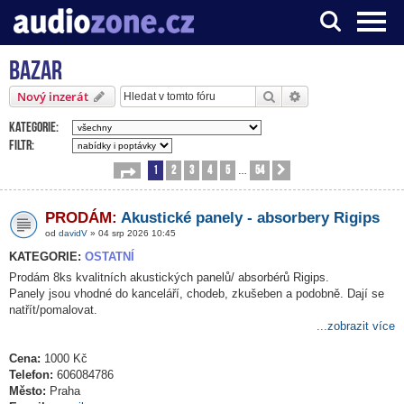
Bazar
Server o digitálním zpracování zvuku
Hledat
Pokročilé hledání
Nový inzerát
Kategorie:
Filtr:
1
2
3
4
5
54
Stránka
1
z
54
Další
…
PRODÁM:
Akustické panely - absorbery Rigips
od
davidV
» 04 srp 2026 10:45
KATEGORIE:
OSTATNÍ
Prodám 8ks kvalitních akustických panelů/ absorbérů Rigips.
Panely jsou vhodné do kanceláří, chodeb, zkušeben a podobně. Dají se
natřít/pomalovat.
...zobrazit více
Cena:
1000 Kč
Telefon:
606084786
Město:
Praha