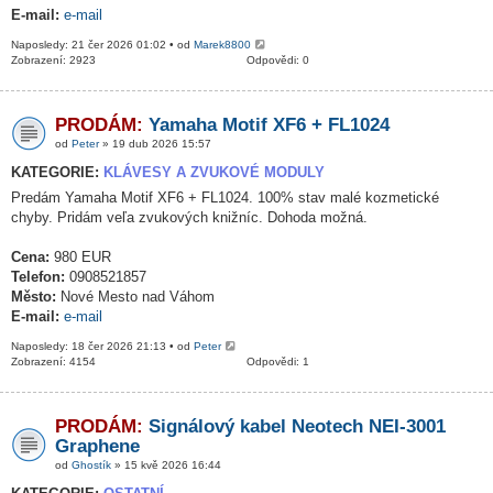
E-mail:
e-mail
Naposledy: 21 čer 2026 01:02 • od
Marek8800
Zobrazení: 2923
Odpovědi: 0
PRODÁM:
Yamaha Motif XF6 + FL1024
od
Peter
» 19 dub 2026 15:57
KATEGORIE:
KLÁVESY A ZVUKOVÉ MODULY
Predám Yamaha Motif XF6 + FL1024. 100% stav malé kozmetické
chyby. Pridám veľa zvukových knižníc. Dohoda možná.
Cena:
980 EUR
Telefon:
0908521857
Město:
Nové Mesto nad Váhom
E-mail:
e-mail
Naposledy: 18 čer 2026 21:13 • od
Peter
Zobrazení: 4154
Odpovědi: 1
PRODÁM:
Signálový kabel Neotech NEI-3001
Graphene
od
Ghostík
» 15 kvě 2026 16:44