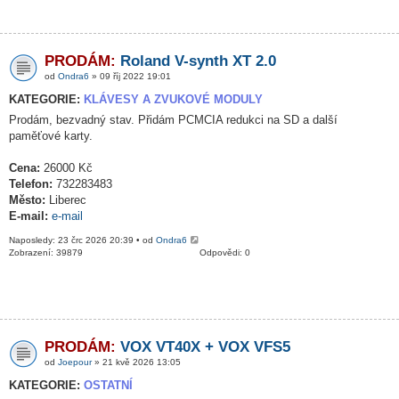
PRODÁM:
Roland V-synth XT 2.0
od
Ondra6
» 09 říj 2022 19:01
KATEGORIE:
KLÁVESY A ZVUKOVÉ MODULY
Prodám, bezvadný stav. Přidám PCMCIA redukci na SD a další
paměťové karty.
Cena:
26000 Kč
Telefon:
732283483
Město:
Liberec
E-mail:
e-mail
Naposledy: 23 črc 2026 20:39 • od
Ondra6
Zobrazení: 39879
Odpovědi: 0
PRODÁM:
VOX VT40X + VOX VFS5
od
Joepour
» 21 kvě 2026 13:05
KATEGORIE:
OSTATNÍ