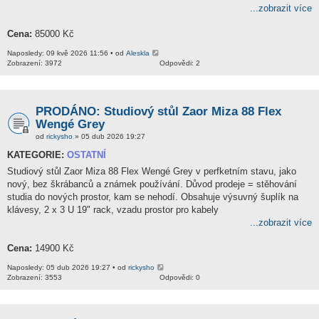
...zobrazit více
Cena:
85000 Kč
Naposledy: 09 kvě 2026 11:56 • od
Aleskla
Zobrazení: 3972
Odpovědi: 2
PRODÁNO: Studiový stůl Zaor Miza 88 Flex
Wengé Grey
od
rickysho
» 05 dub 2026 19:27
KATEGORIE:
OSTATNÍ
Studiový stůl Zaor Miza 88 Flex Wengé Grey v perfketním stavu, jako
nový, bez škrábanců a známek používání. Důvod prodeje = stěhování
studia do nových prostor, kam se nehodí. Obsahuje výsuvný šuplík na
klávesy, 2 x 3 U 19" rack, vzadu prostor pro kabely
...zobrazit více
Cena:
14900 Kč
Naposledy: 05 dub 2026 19:27 • od
rickysho
Zobrazení: 3553
Odpovědi: 0