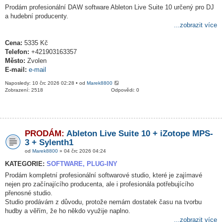
Prodám profesionální DAW software Ableton Live Suite 10 určený pro DJ
a hudební producenty.
...zobrazit více
Cena:
5335 Kč
Telefon:
+421903163357
Město:
Zvolen
E-mail:
e-mail
Naposledy: 10 črc 2026 02:28 • od
Marek8800
Zobrazení: 2518
Odpovědi: 0
PRODÁM:
Ableton Live Suite 10 + iZotope MPS-
3 + Sylenth1
od
Marek8800
» 04 črc 2026 04:24
KATEGORIE:
SOFTWARE, PLUG-INY
Prodám kompletní profesionální softwarové studio, které je zajímavé
nejen pro začínajícího producenta, ale i profesionála potřebujícího
přenosné studio.
Studio prodávám z důvodu, protože nemám dostatek času na tvorbu
hudby a věřím, že ho někdo využije naplno.
...zobrazit více