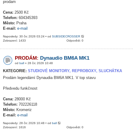
prodam
Cena:
2500 Kč
Telefon:
604345393
Město:
Praha
E-mail:
e-mail
Naposledy: 30 črc 2026 03:24 • od
SUBSIDECROSSER
Zobrazení: 1433
Odpovědi: 0
PRODÁM:
Dynaudio BM6A MK1
od
ball
» 28 črc 2026 10:48
KATEGORIE:
STUDIOVÉ MONITORY, REPROBOXY, SLUCHÁTKA
Prodám legendární Dynaudia BM6A MK1. V top stavu
Předvedu funkčnost
Cena:
28000 Kč
Telefon:
702226118
Město:
Kromeriz
E-mail:
e-mail
Naposledy: 28 črc 2026 10:48 • od
ball
Zobrazení: 1616
Odpovědi: 0