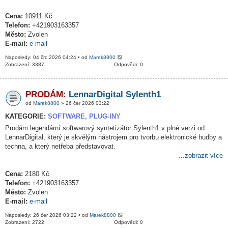
Cena:
10911 Kč
Telefon:
+421903163357
Město:
Zvolen
E-mail:
e-mail
Naposledy: 04 črc 2026 04:24 • od
Marek8800
Zobrazení: 3387
Odpovědi: 0
PRODÁM:
LennarDigital Sylenth1
od
Marek8800
» 26 čer 2026 03:22
KATEGORIE:
SOFTWARE, PLUG-INY
Prodám legendární softwarový syntetizátor Sylenth1 v plné verzi od
LennarDigital, který je skvělým nástrojem pro tvorbu elektronické hudby a
techna, a který netřeba představovat.
...zobrazit více
Cena:
2180 Kč
Telefon:
+421903163357
Město:
Zvolen
E-mail:
e-mail
Naposledy: 26 čer 2026 03:22 • od
Marek8800
Zobrazení: 2722
Odpovědi: 0