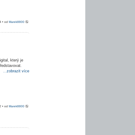
4 • od
Marek8800
ital, který je
představovat.
...zobrazit více
2 • od
Marek8800