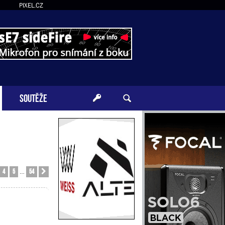
PIXEL.CZ
SOUTĚŽE
4
5
54
Další
…