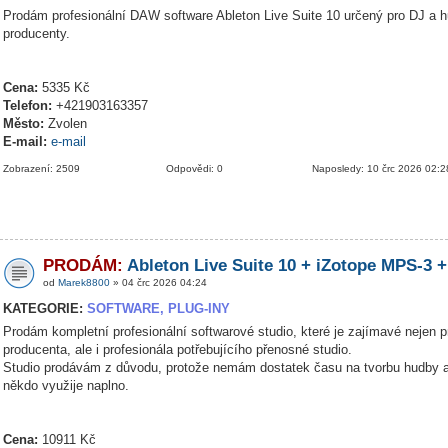
Prodám profesionální DAW software Ableton Live Suite 10 určený pro DJ a 
producenty.
Cena:
5335 Kč
Telefon:
+421903163357
Město:
Zvolen
E-mail:
e-mail
Zobrazení: 2509
Odpovědi: 0
Naposledy: 10 črc 2026 02:2
PRODÁM:
Ableton Live Suite 10 + iZotope MPS-3 +
od
Marek8800
» 04 črc 2026 04:24
KATEGORIE:
SOFTWARE, PLUG-INY
Prodám kompletní profesionální softwarové studio, které je zajímavé nejen p
producenta, ale i profesionála potřebujícího přenosné studio.
Studio prodávám z důvodu, protože nemám dostatek času na tvorbu hudby a
někdo využije naplno.
Cena:
10911 Kč