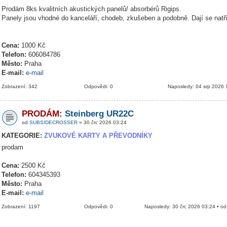
Prodám 8ks kvalitních akustických panelů/ absorbérů Rigips.
Panely jsou vhodné do kanceláří, chodeb, zkušeben a podobně. Dají se natř
Cena:
1000 Kč
Telefon:
606084786
Město:
Praha
E-mail:
e-mail
Zobrazení: 342
Odpovědi: 0
Naposledy: 04 srp 2026 
PRODÁM:
Steinberg UR22C
od
SUBSIDECROSSER
» 30 črc 2026 03:24
KATEGORIE:
ZVUKOVÉ KARTY A PŘEVODNÍKY
prodam
Cena:
2500 Kč
Telefon:
604345393
Město:
Praha
E-mail:
e-mail
Zobrazení: 1197
Odpovědi: 0
Naposledy: 30 črc 2026 03:24 • o