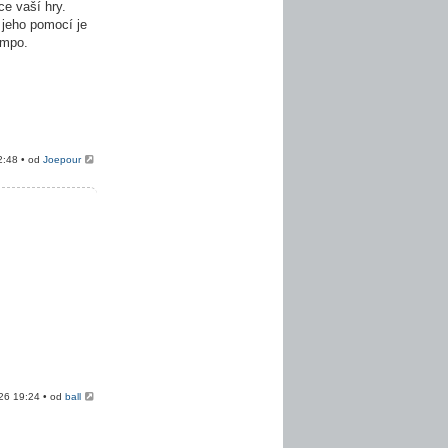
e vaší hry.
 jeho pomocí je
empo.
2:48 • od
Joepour
026 19:24 • od
ball