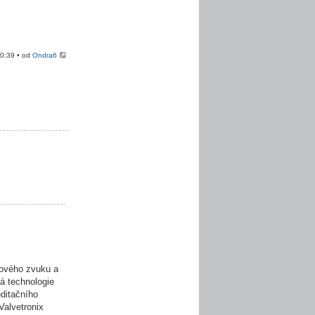
20:39 • od
Ondra6
ového zvuku a
á technologie
editačního
Valvetronix