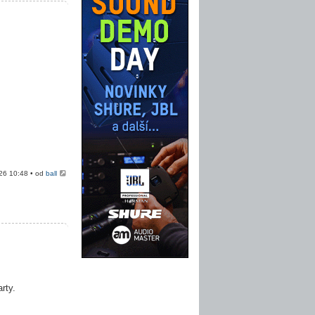
026 10:48 • od
ball
rty.