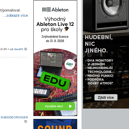
ít/pomalovat.
...zobrazit více
10:45 • od
davidV
d
SUBSIDECROSSER