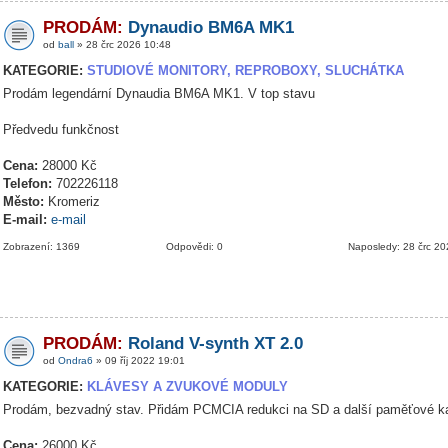
PRODÁM:
Dynaudio BM6A MK1
od
ball
» 28 črc 2026 10:48
KATEGORIE:
STUDIOVÉ MONITORY, REPROBOXY, SLUCHÁTKA
Prodám legendární Dynaudia BM6A MK1. V top stavu
Předvedu funkčnost
Cena:
28000 Kč
Telefon:
702226118
Město:
Kromeriz
E-mail:
e-mail
Zobrazení: 1369
Odpovědi: 0
Naposledy: 28 črc 2
PRODÁM:
Roland V-synth XT 2.0
od
Ondra6
» 09 říj 2022 19:01
KATEGORIE:
KLÁVESY A ZVUKOVÉ MODULY
Prodám, bezvadný stav. Přidám PCMCIA redukci na SD a další paměťové ka
Cena:
26000 Kč