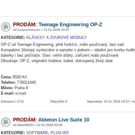
PRODÁM:
Teenage Engineering OP-Z
od
boneconstructor
» 15 črc 2026 10:27
KATEGORIE:
KLÁVESY A ZVUKOVÉ MODULY
OP-Z od Teenage Engineering, plně funkční, málo používaný, bez vad.
Kompaktní 16stopý syntezátor a sampler v jednom – ideální pro tvorbu hudb
baterky i bez počítače. Stav: velmi dobrý, zařízení málo používané
Obsahuje: OP-Z, originální krabice, kabel, dokoupený žlutý obal.
Cena:
8500 Kč
Telefon:
776021440
Město:
Praha 8
E-mail:
e-mail
Zobrazení: 2731
Odpovědi: 0
Naposledy: 15 črc 2026 10:27 • 
PRODÁM:
Ableton Live Suite 10
od
Marek8800
» 10 črc 2026 02:28
KATEGORIE:
SOFTWARE, PLUG-INY