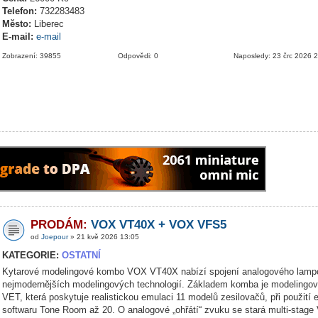
Telefon:
732283483
Město:
Liberec
E-mail:
e-mail
Zobrazení: 39855
Odpovědi: 0
Naposledy: 23 črc 2026 
PRODÁM:
VOX VT40X + VOX VFS5
od
Joepour
» 21 kvě 2026 13:05
KATEGORIE:
OSTATNÍ
Kytarové modelingové kombo VOX VT40X nabízí spojení analogového lamp
nejmodernějších modelingových technologií. Základem komba je modelingov
VET, která poskytuje realistickou emulaci 11 modelů zesilovačů, při použití 
softwaru Tone Room až 20. O analogové „ohřátí“ zvuku se stará multi-stage 