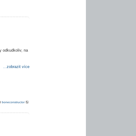
y odkudkoliv, na
...zobrazit více
od
boneconstructor