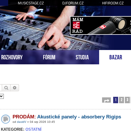
MUSICSTAGE.CZ
DJFORUM.CZ
HIFIROOM.CZ
ROZHOVORY
FÓRUM
STUDIA
BAZAR
Hledat
Pokročilé hledání
1
2
3
Stránka
1
z
54
PRODÁM:
Akustické panely - absorbery Rigips
od
davidV
» 04 srp 2026 10:45
KATEGORIE:
OSTATNÍ