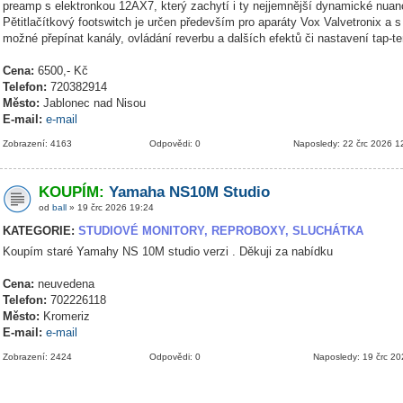
preamp s elektronkou 12AX7, který zachytí i ty nejjemnější dynamické nuanc
Pětitlačítkový footswitch je určen především pro aparáty Vox Valvetronix a s
možné přepínat kanály, ovládání reverbu a dalších efektů či nastavení tap-t
Cena:
6500,- Kč
Telefon:
720382914
Město:
Jablonec nad Nisou
E-mail:
e-mail
Zobrazení: 4163
Odpovědi: 0
Naposledy: 22 črc 2026 1
KOUPÍM:
Yamaha NS10M Studio
od
ball
» 19 črc 2026 19:24
KATEGORIE:
STUDIOVÉ MONITORY, REPROBOXY, SLUCHÁTKA
Koupím staré Yamahy NS 10M studio verzi . Děkuji za nabídku
Cena:
neuvedena
Telefon:
702226118
Město:
Kromeriz
E-mail:
e-mail
Zobrazení: 2424
Odpovědi: 0
Naposledy: 19 črc 2