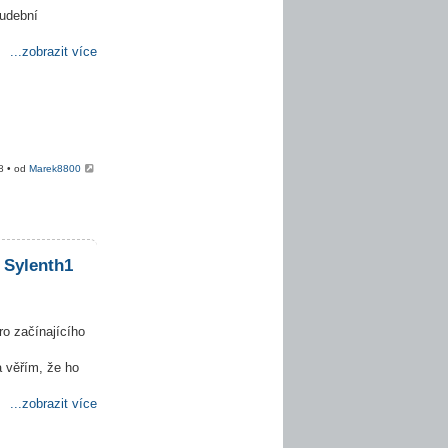
hudební
...zobrazit více
8 • od
Marek8800
 Sylenth1
ro začínajícího
 věřím, že ho
...zobrazit více