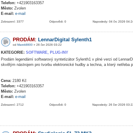
Telefon:
+421903163357
Město:
Zvolen
E-mail:
e-mail
Zobrazení: 3377
Odpovědi: 0
Naposledy: 04 črc 2026 04:2
PRODÁM:
LennarDigital Sylenth1
od
Marek8800
» 26 čer 2026 03:22
KATEGORIE:
SOFTWARE, PLUG-INY
Prodám legendární softwarový syntetizátor Sylenth1 v plné verzi od LennarDig
skvělým nástrojem pro tvorbu elektronické hudby a techna, a který netřeba 
Cena:
2180 Kč
Telefon:
+421903163357
Město:
Zvolen
E-mail:
e-mail
Zobrazení: 2712
Odpovědi: 0
Naposledy: 26 čer 2026 03:2