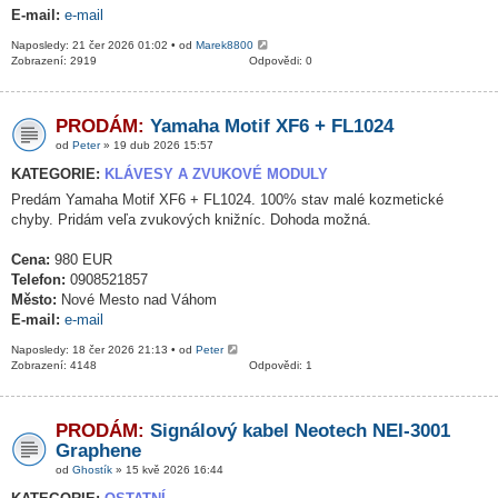
E-mail:
e-mail
Naposledy: 21 čer 2026 01:02 • od
Marek8800
Zobrazení: 2919
Odpovědi: 0
PRODÁM:
Yamaha Motif XF6 + FL1024
od
Peter
» 19 dub 2026 15:57
KATEGORIE:
KLÁVESY A ZVUKOVÉ MODULY
Predám Yamaha Motif XF6 + FL1024. 100% stav malé kozmetické
chyby. Pridám veľa zvukových knižníc. Dohoda možná.
Cena:
980 EUR
Telefon:
0908521857
Město:
Nové Mesto nad Váhom
E-mail:
e-mail
Naposledy: 18 čer 2026 21:13 • od
Peter
Zobrazení: 4148
Odpovědi: 1
PRODÁM:
Signálový kabel Neotech NEI-3001
Graphene
od
Ghostík
» 15 kvě 2026 16:44