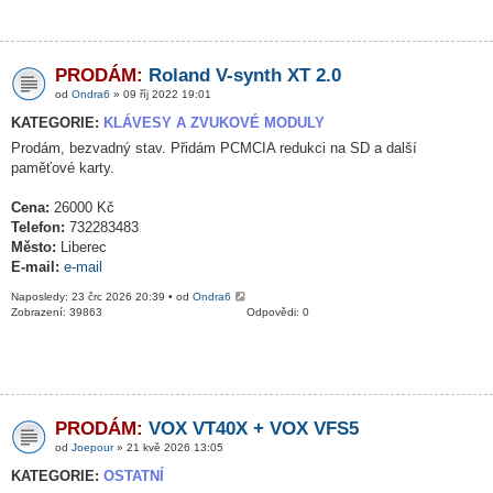
PRODÁM:
Roland V-synth XT 2.0
od
Ondra6
» 09 říj 2022 19:01
KATEGORIE:
KLÁVESY A ZVUKOVÉ MODULY
Prodám, bezvadný stav. Přidám PCMCIA redukci na SD a další
paměťové karty.
Cena:
26000 Kč
Telefon:
732283483
Město:
Liberec
E-mail:
e-mail
Naposledy: 23 črc 2026 20:39 • od
Ondra6
Zobrazení: 39863
Odpovědi: 0
PRODÁM:
VOX VT40X + VOX VFS5
od
Joepour
» 21 kvě 2026 13:05
KATEGORIE:
OSTATNÍ