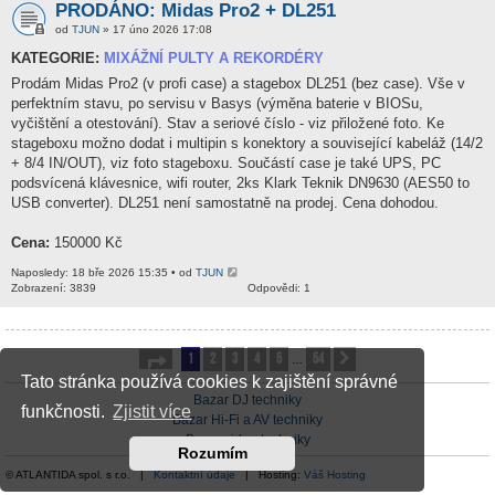
PRODÁNO: Midas Pro2 + DL251
od
TJUN
» 17 úno 2026 17:08
KATEGORIE:
MIXÁŽNÍ PULTY A REKORDÉRY
Prodám Midas Pro2 (v profi case) a stagebox DL251 (bez case). Vše v
perfektním stavu, po servisu v Basys (výměna baterie v BIOSu,
vyčištění a otestování). Stav a seriové číslo - viz přiložené foto. Ke
stageboxu možno dodat i multipin s konektory a související kabeláž (14/2
+ 8/4 IN/OUT), viz foto stageboxu. Součástí case je také UPS, PC
podsvícená klávesnice, wifi router, 2ks Klark Teknik DN9630 (AES50 to
USB converter). DL251 není samostatně na prodej. Cena dohodou.
Cena:
150000 Kč
Naposledy: 18 bře 2026 15:35 • od
TJUN
Zobrazení: 3839
Odpovědi: 1
1
2
3
4
5
54
Stránka
1
z
54
Další
…
Tato stránka používá cookies k zajištění správné
Bazar DJ techniky
funkčnosti.
Zjistit více
Bazar Hi-Fi a AV techniky
Bazar video techniky
Rozumím
© ATLANTIDA spol. s r.o. |
Kontaktní údaje
| Hosting:
Váš Hosting