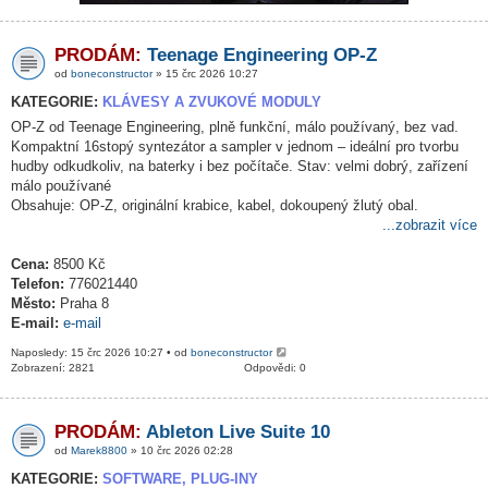
PRODÁM:
Teenage Engineering OP-Z
od
boneconstructor
» 15 črc 2026 10:27
KATEGORIE:
KLÁVESY A ZVUKOVÉ MODULY
OP-Z od Teenage Engineering, plně funkční, málo používaný, bez vad.
Kompaktní 16stopý syntezátor a sampler v jednom – ideální pro tvorbu
hudby odkudkoliv, na baterky i bez počítače. Stav: velmi dobrý, zařízení
málo používané
Obsahuje: OP-Z, originální krabice, kabel, dokoupený žlutý obal.
...zobrazit více
Cena:
8500 Kč
Telefon:
776021440
Město:
Praha 8
E-mail:
e-mail
Naposledy: 15 črc 2026 10:27 • od
boneconstructor
Zobrazení: 2821
Odpovědi: 0
PRODÁM:
Ableton Live Suite 10
od
Marek8800
» 10 črc 2026 02:28
KATEGORIE:
SOFTWARE, PLUG-INY