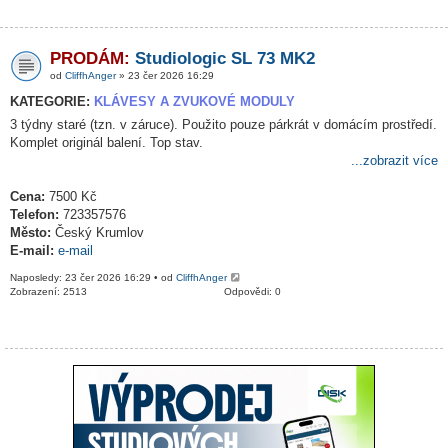
PRODÁM:
Studiologic SL 73 MK2
od
CliffhAnger
» 23 čer 2026 16:29
KATEGORIE:
KLÁVESY A ZVUKOVÉ MODULY
3 týdny staré (tzn. v záruce). Použito pouze párkrát v domácím prostředí.
Komplet originál balení. Top stav.
...zobrazit více
Cena:
7500 Kč
Telefon:
723357576
Město:
Český Krumlov
E-mail:
e-mail
Naposledy: 23 čer 2026 16:29 • od
CliffhAnger
Zobrazení: 2513
Odpovědi: 0