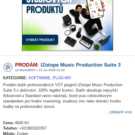
PRODÁM:
IZotope Music Production Suite 3
od
Marek8800
» 21 čer 2026 01:02
KATEGORIE:
SOFTWARE, PLUG-INY
Prodám balík profesionálních VST pluginů iZotope Music Production
Suite 3 s doživotní, 100% legální licencí. Balík obsahuje nejvyšší
Advanced a Standard verze nástrojů, které jsou celosvětovým
standardem pro finální mastering, studiový mix nebo domácí tvorbu
hudby na profesionální úrovni.
...zobrazit více
Cena:
4600 Kč
Telefon:
+421903163357
Město:
Zvolen