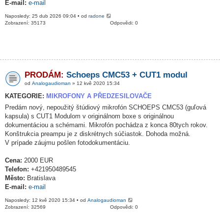
E-mail:
e-mail
Naposledy: 25 dub 2026 09:04 • od
radone
Zobrazení: 35173
Odpovědi: 0
PRODÁM:
Schoeps CMC53 + CUT1 modul
od
Analogaudioman
» 12 kvě 2020 15:34
KATEGORIE:
MIKROFONY A PŘEDZESILOVAČE
Predám nový, nepoužitý štúdiový mikrofón SCHOEPS CMC53 (guľová
kapsula) s CUT1 Modulom v originálnom boxe s originálnou
dokumentáciou a schémami. Mikrofón pochádza z konca 80tych rokov.
Konštrukcia preampu je z diskrétnych súčiastok. Dohoda možná.
V prípade záujmu pošlen fotodokumentáciu.
Cena:
2000 EUR
Telefon:
+421950489545
Město:
Bratislava
E-mail:
e-mail
Naposledy: 12 kvě 2020 15:34 • od
Analogaudioman
Zobrazení: 32569
Odpovědi: 0