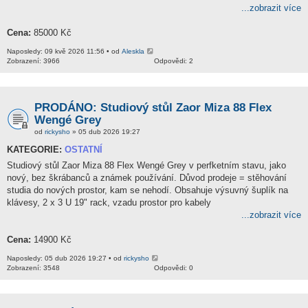
...zobrazit více
Cena:
85000 Kč
Naposledy: 09 kvě 2026 11:56 • od
Aleskla
Zobrazení: 3966
Odpovědi: 2
PRODÁNO: Studiový stůl Zaor Miza 88 Flex
Wengé Grey
od
rickysho
» 05 dub 2026 19:27
KATEGORIE:
OSTATNÍ
Studiový stůl Zaor Miza 88 Flex Wengé Grey v perfketním stavu, jako
nový, bez škrábanců a známek používání. Důvod prodeje = stěhování
studia do nových prostor, kam se nehodí. Obsahuje výsuvný šuplík na
klávesy, 2 x 3 U 19" rack, vzadu prostor pro kabely
...zobrazit více
Cena:
14900 Kč
Naposledy: 05 dub 2026 19:27 • od
rickysho
Zobrazení: 3548
Odpovědi: 0