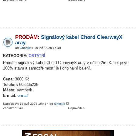
PRODÁM:
Signálový kabel Chord ClearwayX
aray
od
Ghostík
» 15 kvě 2026 16:48
KATEGORIE:
OSTATNÍ
Prodám signálový kabel Chord ClearwayX aray v délce 2m. Kabel je ve
100% stavu a samozřejmostí je i originální balení.
Cena:
3000 Kč
Telefon:
603335238
Město:
Vamberk
E-mail:
e-mail
Naposledy: 15 kvě 2026 16:48 • od
Ghostík
Zobrazení: 4333
Odpovědi: 0