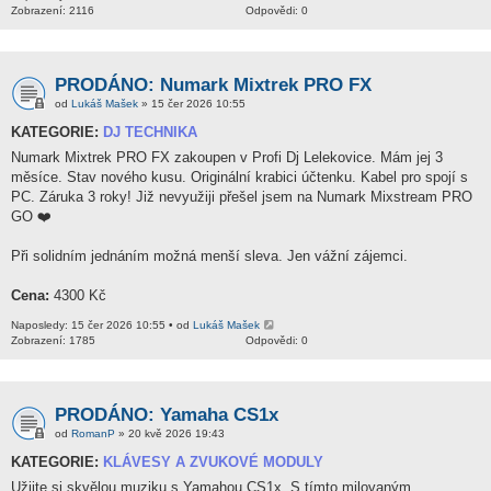
Zobrazení: 2116
Odpovědi: 0
PRODÁNO: Numark Mixtrek PRO FX
od
Lukáš Mašek
» 15 čer 2026 10:55
KATEGORIE:
DJ TECHNIKA
Numark Mixtrek PRO FX zakoupen v Profi Dj Lelekovice. Mám jej 3
měsíce. Stav nového kusu. Originální krabici účtenku. Kabel pro spojí s
PC. Záruka 3 roky! Již nevyužiji přešel jsem na Numark Mixstream PRO
GO ❤️
Při solidním jednáním možná menší sleva. Jen vážní zájemci.
Cena:
4300 Kč
Naposledy: 15 čer 2026 10:55 • od
Lukáš Mašek
Zobrazení: 1785
Odpovědi: 0
PRODÁNO: Yamaha CS1x
od
RomanP
» 20 kvě 2026 19:43
KATEGORIE:
KLÁVESY A ZVUKOVÉ MODULY
Užijte si skvělou muziku s Yamahou CS1x. S tímto milovaným