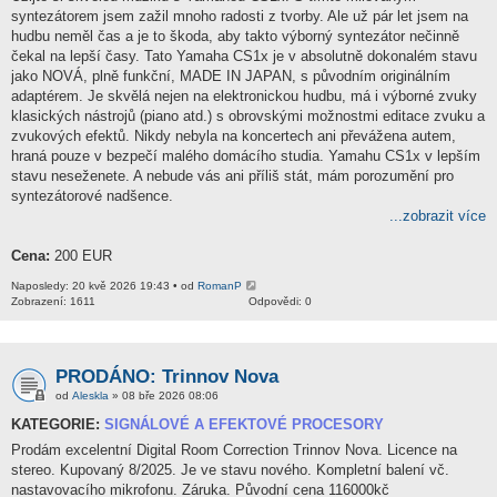
syntezátorem jsem zažil mnoho radosti z tvorby. Ale už pár let jsem na
hudbu neměl čas a je to škoda, aby takto výborný syntezátor nečinně
čekal na lepší časy. Tato Yamaha CS1x je v absolutně dokonalém stavu
jako NOVÁ, plně funkční, MADE IN JAPAN, s původním originálním
adaptérem. Je skvělá nejen na elektronickou hudbu, má i výborné zvuky
klasických nástrojů (piano atd.) s obrovskými možnostmi editace zvuku a
zvukových efektů. Nikdy nebyla na koncertech ani převážena autem,
hraná pouze v bezpečí malého domácího studia. Yamahu CS1x v lepším
stavu neseženete. A nebude vás ani příliš stát, mám porozumění pro
syntezátorové nadšence.
...zobrazit více
Cena:
200 EUR
Naposledy: 20 kvě 2026 19:43 • od
RomanP
Zobrazení: 1611
Odpovědi: 0
PRODÁNO: Trinnov Nova
od
Aleskla
» 08 bře 2026 08:06
KATEGORIE:
SIGNÁLOVÉ A EFEKTOVÉ PROCESORY
Prodám excelentní Digital Room Correction Trinnov Nova. Licence na
stereo. Kupovaný 8/2025. Je ve stavu nového. Kompletní balení vč.
nastavovacího mikrofonu. Záruka. Původní cena 116000kč