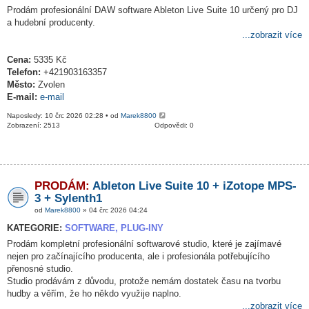
Prodám profesionální DAW software Ableton Live Suite 10 určený pro DJ
a hudební producenty.
...zobrazit více
Cena:
5335 Kč
Telefon:
+421903163357
Město:
Zvolen
E-mail:
e-mail
Naposledy: 10 črc 2026 02:28 • od
Marek8800
Zobrazení: 2513
Odpovědi: 0
PRODÁM:
Ableton Live Suite 10 + iZotope MPS-
3 + Sylenth1
od
Marek8800
» 04 črc 2026 04:24
KATEGORIE:
SOFTWARE, PLUG-INY
Prodám kompletní profesionální softwarové studio, které je zajímavé
nejen pro začínajícího producenta, ale i profesionála potřebujícího
přenosné studio.
Studio prodávám z důvodu, protože nemám dostatek času na tvorbu
hudby a věřím, že ho někdo využije naplno.
...zobrazit více