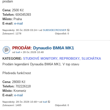
prodam
Cena:
2500 Kč
Telefon:
604345393
Město:
Praha
E-mail:
e-mail
Naposledy: 30 črc 2026 03:24 • od
SUBSIDECROSSER
Zobrazení: 1278
Odpovědi: 0
PRODÁM:
Dynaudio BM6A MK1
od
ball
» 28 črc 2026 10:48
KATEGORIE:
STUDIOVÉ MONITORY, REPROBOXY, SLUCHÁTKA
Prodám legendární Dynaudia BM6A MK1. V top stavu
Předvedu funkčnost
Cena:
28000 Kč
Telefon:
702226118
Město:
Kromeriz
E-mail:
e-mail
Naposledy: 28 črc 2026 10:48 • od
ball
Zobrazení: 1465
Odpovědi: 0