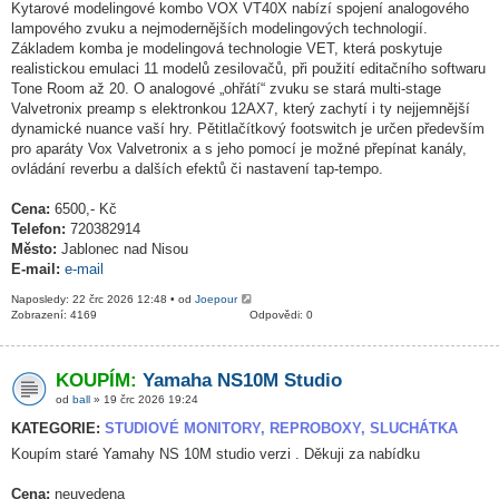
Kytarové modelingové kombo VOX VT40X nabízí spojení analogového
lampového zvuku a nejmodernějších modelingových technologií.
Základem komba je modelingová technologie VET, která poskytuje
realistickou emulaci 11 modelů zesilovačů, při použití editačního softwaru
Tone Room až 20. O analogové „ohřátí“ zvuku se stará multi-stage
Valvetronix preamp s elektronkou 12AX7, který zachytí i ty nejjemnější
dynamické nuance vaší hry. Pětitlačítkový footswitch je určen především
pro aparáty Vox Valvetronix a s jeho pomocí je možné přepínat kanály,
ovládání reverbu a dalších efektů či nastavení tap-tempo.
Cena:
6500,- Kč
Telefon:
720382914
Město:
Jablonec nad Nisou
E-mail:
e-mail
Naposledy: 22 črc 2026 12:48 • od
Joepour
Zobrazení: 4169
Odpovědi: 0
KOUPÍM:
Yamaha NS10M Studio
od
ball
» 19 črc 2026 19:24
KATEGORIE:
STUDIOVÉ MONITORY, REPROBOXY, SLUCHÁTKA
Koupím staré Yamahy NS 10M studio verzi . Děkuji za nabídku
Cena:
neuvedena