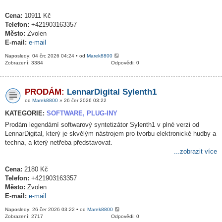
Cena:
10911 Kč
Telefon:
+421903163357
Město:
Zvolen
E-mail:
e-mail
Naposledy: 04 črc 2026 04:24 • od
Marek8800
Zobrazení: 3384
Odpovědi: 0
PRODÁM:
LennarDigital Sylenth1
od
Marek8800
» 26 čer 2026 03:22
KATEGORIE:
SOFTWARE, PLUG-INY
Prodám legendární softwarový syntetizátor Sylenth1 v plné verzi od
LennarDigital, který je skvělým nástrojem pro tvorbu elektronické hudby a
techna, a který netřeba představovat.
...zobrazit více
Cena:
2180 Kč
Telefon:
+421903163357
Město:
Zvolen
E-mail:
e-mail
Naposledy: 26 čer 2026 03:22 • od
Marek8800
Zobrazení: 2717
Odpovědi: 0