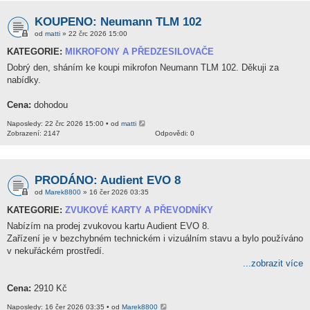
KOUPENO: Neumann TLM 102
od
matti
» 22 črc 2026 15:00
KATEGORIE:
MIKROFONY A PŘEDZESILOVAČE
Dobrý den, sháním ke koupi mikrofon Neumann TLM 102. Děkuji za
nabídky.
Cena:
dohodou
Naposledy: 22 črc 2026 15:00 • od
matti
Zobrazení: 2147
Odpovědi: 0
PRODÁNO: Audient EVO 8
od
Marek8800
» 16 čer 2026 03:35
KATEGORIE:
ZVUKOVÉ KARTY A PŘEVODNÍKY
Nabízím na prodej zvukovou kartu Audient EVO 8.
Zařízení je v bezchybném technickém i vizuálním stavu a bylo používáno
v nekuřáckém prostředí.
...zobrazit více
Cena:
2910 Kč
Naposledy: 16 čer 2026 03:35 • od
Marek8800