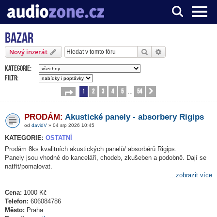
Bazar
Server o digitálním zpracování zvuku
Hledat
Pokročilé hledání
Nový inzerát
Kategorie:
Filtr:
1
2
3
4
5
54
Stránka
1
z
54
Další
…
PRODÁM:
Akustické panely - absorbery Rigips
od
davidV
» 04 srp 2026 10:45
KATEGORIE:
OSTATNÍ
Prodám 8ks kvalitních akustických panelů/ absorbérů Rigips.
Panely jsou vhodné do kanceláří, chodeb, zkušeben a podobně. Dají se
natřít/pomalovat.
...zobrazit více
Cena:
1000 Kč
Telefon:
606084786
Město:
Praha