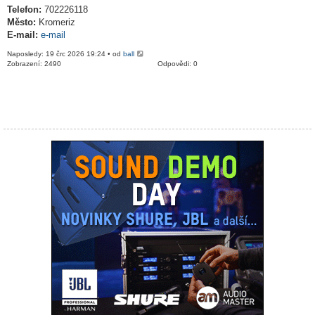
Telefon:
702226118
Město:
Kromeriz
E-mail:
e-mail
Naposledy: 19 črc 2026 19:24 • od
ball
Zobrazení: 2490
Odpovědi: 0