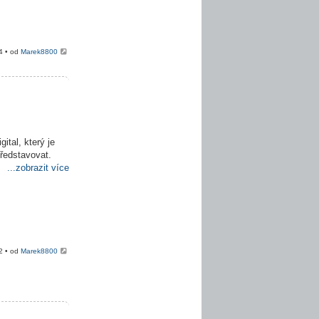
4 • od
Marek8800
ital, který je
představovat.
...zobrazit více
2 • od
Marek8800