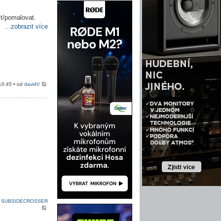
ít/pomalovat.
...zobrazit více
10:45 • od
davidV
d
SUBSIDECROSSER