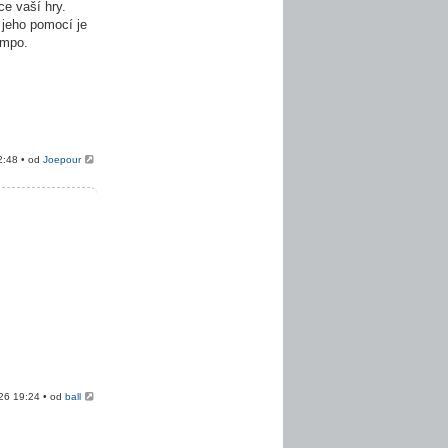
e vaší hry.
 jeho pomocí je
empo.
2:48 • od
Joepour
026 19:24 • od
ball