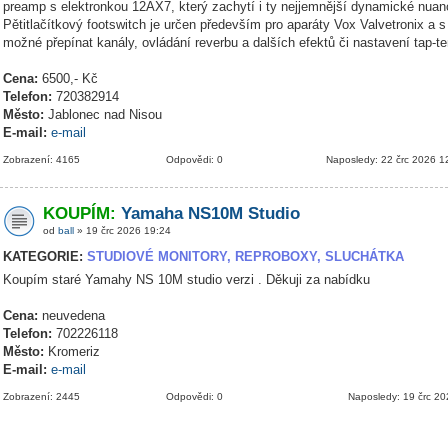
preamp s elektronkou 12AX7, který zachytí i ty nejjemnější dynamické nuanc
Pětitlačítkový footswitch je určen především pro aparáty Vox Valvetronix a s
možné přepínat kanály, ovládání reverbu a dalších efektů či nastavení tap-t
Cena:
6500,- Kč
Telefon:
720382914
Město:
Jablonec nad Nisou
E-mail:
e-mail
Zobrazení: 4165
Odpovědi: 0
Naposledy: 22 črc 2026 1
KOUPÍM:
Yamaha NS10M Studio
od
ball
» 19 črc 2026 19:24
KATEGORIE:
STUDIOVÉ MONITORY, REPROBOXY, SLUCHÁTKA
Koupím staré Yamahy NS 10M studio verzi . Děkuji za nabídku
Cena:
neuvedena
Telefon:
702226118
Město:
Kromeriz
E-mail:
e-mail
Zobrazení: 2445
Odpovědi: 0
Naposledy: 19 črc 2