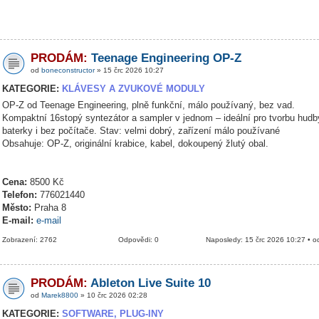
PRODÁM:
Teenage Engineering OP-Z
od
boneconstructor
» 15 črc 2026 10:27
KATEGORIE:
KLÁVESY A ZVUKOVÉ MODULY
OP-Z od Teenage Engineering, plně funkční, málo používaný, bez vad.
Kompaktní 16stopý syntezátor a sampler v jednom – ideální pro tvorbu hudb
baterky i bez počítače. Stav: velmi dobrý, zařízení málo používané
Obsahuje: OP-Z, originální krabice, kabel, dokoupený žlutý obal.
Cena:
8500 Kč
Telefon:
776021440
Město:
Praha 8
E-mail:
e-mail
Zobrazení: 2762
Odpovědi: 0
Naposledy: 15 črc 2026 10:27 • 
PRODÁM:
Ableton Live Suite 10
od
Marek8800
» 10 črc 2026 02:28
KATEGORIE:
SOFTWARE, PLUG-INY