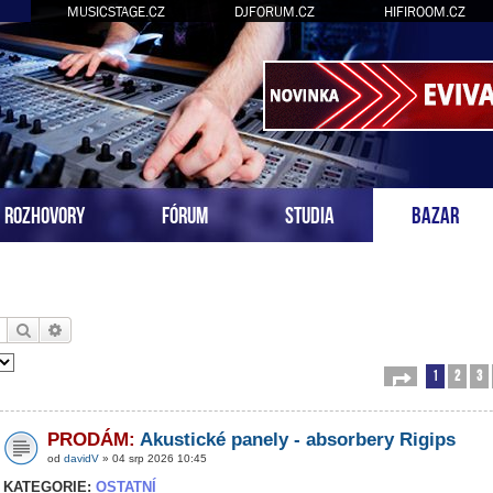
MUSICSTAGE.CZ
DJFORUM.CZ
HIFIROOM.CZ
ROZHOVORY
FÓRUM
STUDIA
BAZAR
Hledat
Pokročilé hledání
1
2
3
Stránka
1
z
54
PRODÁM:
Akustické panely - absorbery Rigips
od
davidV
» 04 srp 2026 10:45
KATEGORIE:
OSTATNÍ