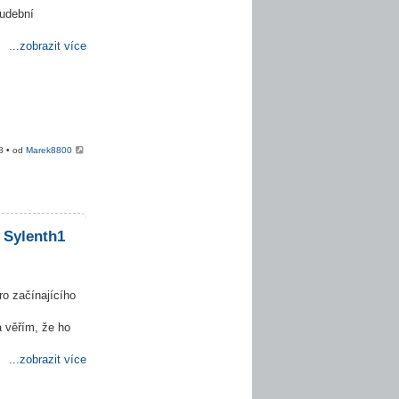
hudební
...zobrazit více
8 • od
Marek8800
 Sylenth1
ro začínajícího
 věřím, že ho
...zobrazit více