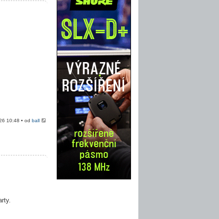
026 10:48 • od
ball
rty.