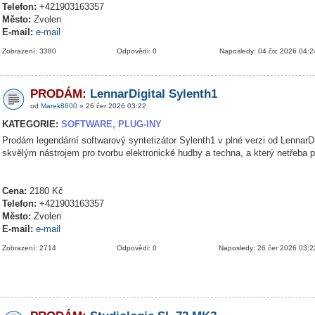
Telefon:
+421903163357
Město:
Zvolen
E-mail:
e-mail
Zobrazení: 3380
Odpovědi: 0
Naposledy: 04 črc 2026 04:2
PRODÁM:
LennarDigital Sylenth1
od
Marek8800
» 26 čer 2026 03:22
KATEGORIE:
SOFTWARE, PLUG-INY
Prodám legendární softwarový syntetizátor Sylenth1 v plné verzi od LennarDig
skvělým nástrojem pro tvorbu elektronické hudby a techna, a který netřeba 
Cena:
2180 Kč
Telefon:
+421903163357
Město:
Zvolen
E-mail:
e-mail
Zobrazení: 2714
Odpovědi: 0
Naposledy: 26 čer 2026 03:2