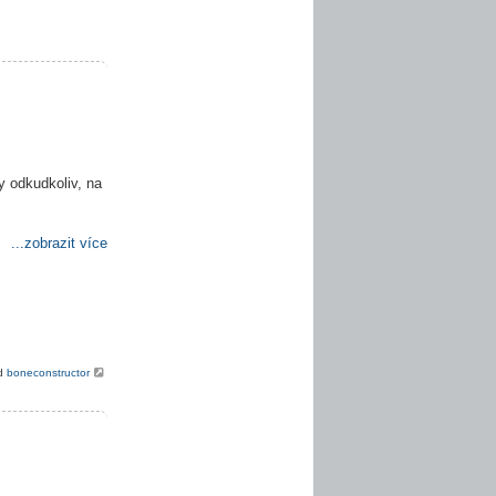
y odkudkoliv, na
...zobrazit více
od
boneconstructor