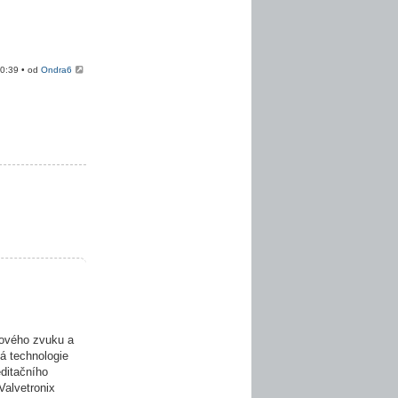
20:39 • od
Ondra6
ového zvuku a
á technologie
editačního
Valvetronix