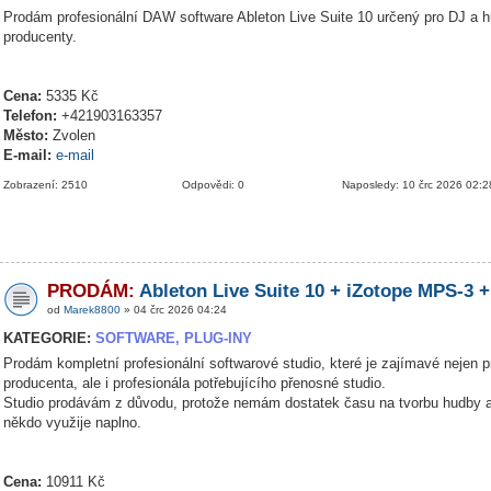
Prodám profesionální DAW software Ableton Live Suite 10 určený pro DJ a 
producenty.
Cena:
5335 Kč
Telefon:
+421903163357
Město:
Zvolen
E-mail:
e-mail
Zobrazení: 2510
Odpovědi: 0
Naposledy: 10 črc 2026 02:2
PRODÁM:
Ableton Live Suite 10 + iZotope MPS-3 +
od
Marek8800
» 04 črc 2026 04:24
KATEGORIE:
SOFTWARE, PLUG-INY
Prodám kompletní profesionální softwarové studio, které je zajímavé nejen p
producenta, ale i profesionála potřebujícího přenosné studio.
Studio prodávám z důvodu, protože nemám dostatek času na tvorbu hudby a
někdo využije naplno.
Cena:
10911 Kč