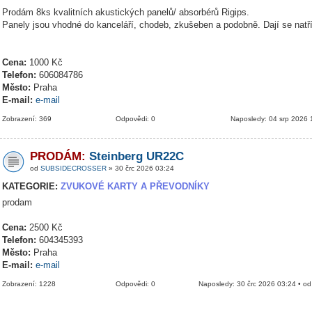
Prodám 8ks kvalitních akustických panelů/ absorbérů Rigips.
Panely jsou vhodné do kanceláří, chodeb, zkušeben a podobně. Dají se natř
Cena:
1000 Kč
Telefon:
606084786
Město:
Praha
E-mail:
e-mail
Zobrazení: 369
Odpovědi: 0
Naposledy: 04 srp 2026 
PRODÁM:
Steinberg UR22C
od
SUBSIDECROSSER
» 30 črc 2026 03:24
KATEGORIE:
ZVUKOVÉ KARTY A PŘEVODNÍKY
prodam
Cena:
2500 Kč
Telefon:
604345393
Město:
Praha
E-mail:
e-mail
Zobrazení: 1228
Odpovědi: 0
Naposledy: 30 črc 2026 03:24 • o