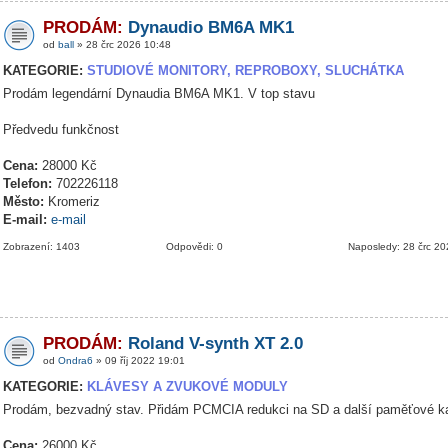
PRODÁM:
Dynaudio BM6A MK1
od
ball
» 28 črc 2026 10:48
KATEGORIE:
STUDIOVÉ MONITORY, REPROBOXY, SLUCHÁTKA
Prodám legendární Dynaudia BM6A MK1. V top stavu
Předvedu funkčnost
Cena:
28000 Kč
Telefon:
702226118
Město:
Kromeriz
E-mail:
e-mail
Zobrazení: 1403
Odpovědi: 0
Naposledy: 28 črc 2
PRODÁM:
Roland V-synth XT 2.0
od
Ondra6
» 09 říj 2022 19:01
KATEGORIE:
KLÁVESY A ZVUKOVÉ MODULY
Prodám, bezvadný stav. Přidám PCMCIA redukci na SD a další paměťové ka
Cena:
26000 Kč