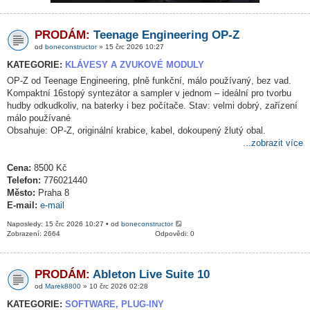
PRODÁM:
Teenage Engineering OP-Z
od
boneconstructor
» 15 črc 2026 10:27
KATEGORIE:
KLÁVESY A ZVUKOVÉ MODULY
OP-Z od Teenage Engineering, plně funkční, málo používaný, bez vad.
Kompaktní 16stopý syntezátor a sampler v jednom – ideální pro tvorbu
hudby odkudkoliv, na baterky i bez počítače. Stav: velmi dobrý, zařízení
málo používané
Obsahuje: OP-Z, originální krabice, kabel, dokoupený žlutý obal.
...zobrazit více
Cena:
8500 Kč
Telefon:
776021440
Město:
Praha 8
E-mail:
e-mail
Naposledy: 15 črc 2026 10:27 • od
boneconstructor
Zobrazení: 2664
Odpovědi: 0
PRODÁM:
Ableton Live Suite 10
od
Marek8800
» 10 črc 2026 02:28
KATEGORIE:
SOFTWARE, PLUG-INY