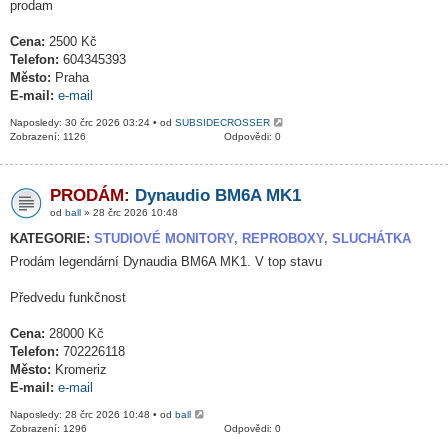
prodam
Cena:
2500 Kč
Telefon:
604345393
Město:
Praha
E-mail:
e-mail
Naposledy: 30 črc 2026 03:24 • od
SUBSIDECROSSER
Zobrazení: 1126
Odpovědi: 0
PRODÁM:
Dynaudio BM6A MK1
od
ball
» 28 črc 2026 10:48
KATEGORIE:
STUDIOVÉ MONITORY, REPROBOXY, SLUCHÁTKA
Prodám legendární Dynaudia BM6A MK1. V top stavu
Předvedu funkčnost
Cena:
28000 Kč
Telefon:
702226118
Město:
Kromeriz
E-mail:
e-mail
Naposledy: 28 črc 2026 10:48 • od
ball
Zobrazení: 1296
Odpovědi: 0