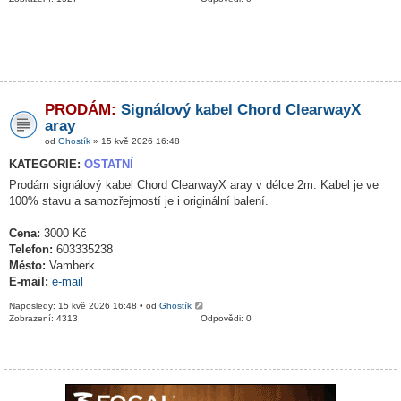
PRODÁM:
Signálový kabel Chord ClearwayX
aray
od
Ghostík
» 15 kvě 2026 16:48
KATEGORIE:
OSTATNÍ
Prodám signálový kabel Chord ClearwayX aray v délce 2m. Kabel je ve
100% stavu a samozřejmostí je i originální balení.
Cena:
3000 Kč
Telefon:
603335238
Město:
Vamberk
E-mail:
e-mail
Naposledy: 15 kvě 2026 16:48 • od
Ghostík
Zobrazení: 4313
Odpovědi: 0