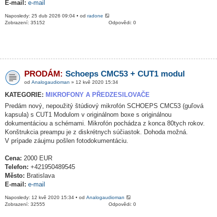
E-mail:
e-mail
Naposledy: 25 dub 2026 09:04 • od
radone
Zobrazení: 35152
Odpovědi: 0
PRODÁM:
Schoeps CMC53 + CUT1 modul
od
Analogaudioman
» 12 kvě 2020 15:34
KATEGORIE:
MIKROFONY A PŘEDZESILOVAČE
Predám nový, nepoužitý štúdiový mikrofón SCHOEPS CMC53 (guľová
kapsula) s CUT1 Modulom v originálnom boxe s originálnou
dokumentáciou a schémami. Mikrofón pochádza z konca 80tych rokov.
Konštrukcia preampu je z diskrétnych súčiastok. Dohoda možná.
V prípade záujmu pošlen fotodokumentáciu.
Cena:
2000 EUR
Telefon:
+421950489545
Město:
Bratislava
E-mail:
e-mail
Naposledy: 12 kvě 2020 15:34 • od
Analogaudioman
Zobrazení: 32555
Odpovědi: 0