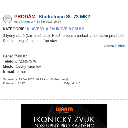
PRODÁM:
Studiologic SL 73 MK2
od
CliffhAnger
» 23 čer 2026 16:29
KATEGORIE:
KLÁVESY A ZVUKOVÉ MODULY
3 týdny staré (tzn. v záruce). Použito pouze párkrát v domácím prostředí.
Komplet originál balení. Top stav.
...zobrazit více
Cena:
7500 Kč
Telefon:
723357576
Město:
Český Krumlov
E-mail:
e-mail
Naposledy: 23 čer 2026 16:29 • od
CliffhAnger
Zobrazení: 2497
Odpovědi: 0