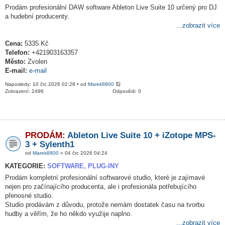
Prodám profesionální DAW software Ableton Live Suite 10 určený pro DJ
a hudební producenty.
...zobrazit více
Cena:
5335 Kč
Telefon:
+421903163357
Město:
Zvolen
E-mail:
e-mail
Naposledy: 10 črc 2026 02:28 • od
Marek8800
Zobrazení: 2496
Odpovědi: 0
PRODÁM:
Ableton Live Suite 10 + iZotope MPS-
3 + Sylenth1
od
Marek8800
» 04 črc 2026 04:24
KATEGORIE:
SOFTWARE, PLUG-INY
Prodám kompletní profesionální softwarové studio, které je zajímavé
nejen pro začínajícího producenta, ale i profesionála potřebujícího
přenosné studio.
Studio prodávám z důvodu, protože nemám dostatek času na tvorbu
hudby a věřím, že ho někdo využije naplno.
...zobrazit více