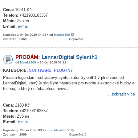
Cena:
10911 Kč
Telefon:
+421903163357
Město:
Zvolen
E-mail:
e-mail
Naposledy: 04 črc 2026 04:24 • od
Marek8800
Zobrazení: 3365
Odpovědi: 0
PRODÁM:
LennarDigital Sylenth1
od
Marek8800
» 26 čer 2026 03:22
KATEGORIE:
SOFTWARE, PLUG-INY
Prodám legendární softwarový syntetizátor Sylenth1 v plné verzi od
LennarDigital, který je skvělým nástrojem pro tvorbu elektronické hudby a
techna, a který netřeba představovat.
...zobrazit více
Cena:
2180 Kč
Telefon:
+421903163357
Město:
Zvolen
E-mail:
e-mail
Naposledy: 26 čer 2026 03:22 • od
Marek8800
Zobrazení: 2699
Odpovědi: 0