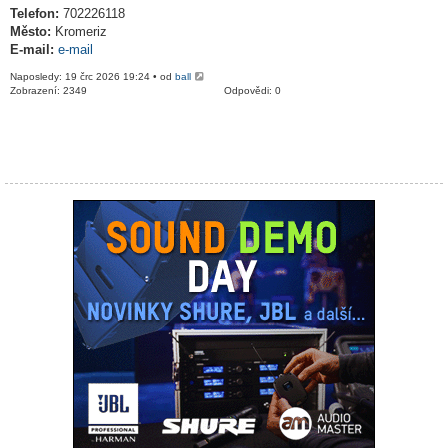
Telefon:
702226118
Město:
Kromeriz
E-mail:
e-mail
Naposledy: 19 črc 2026 19:24 • od
ball
Zobrazení: 2349
Odpovědi: 0