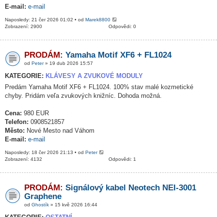
E-mail:
e-mail
Naposledy: 21 čer 2026 01:02 • od
Marek8800
Zobrazení: 2900
Odpovědi: 0
PRODÁM:
Yamaha Motif XF6 + FL1024
od
Peter
» 19 dub 2026 15:57
KATEGORIE:
KLÁVESY A ZVUKOVÉ MODULY
Predám Yamaha Motif XF6 + FL1024. 100% stav malé kozmetické
chyby. Pridám veľa zvukových knižníc. Dohoda možná.
Cena:
980 EUR
Telefon:
0908521857
Město:
Nové Mesto nad Váhom
E-mail:
e-mail
Naposledy: 18 čer 2026 21:13 • od
Peter
Zobrazení: 4132
Odpovědi: 1
PRODÁM:
Signálový kabel Neotech NEI-3001
Graphene
od
Ghostík
» 15 kvě 2026 16:44