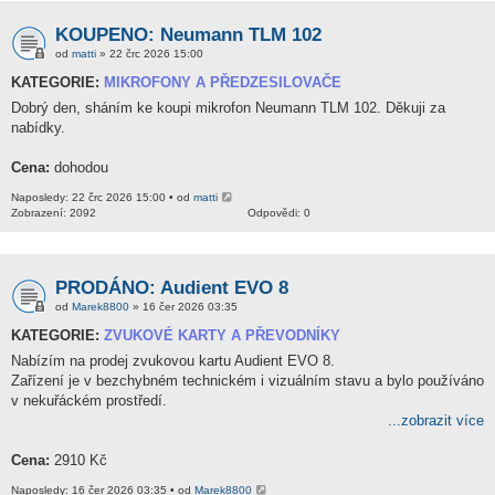
KOUPENO: Neumann TLM 102
od
matti
» 22 črc 2026 15:00
KATEGORIE:
MIKROFONY A PŘEDZESILOVAČE
Dobrý den, sháním ke koupi mikrofon Neumann TLM 102. Děkuji za
nabídky.
Cena:
dohodou
Naposledy: 22 črc 2026 15:00 • od
matti
Zobrazení: 2092
Odpovědi: 0
PRODÁNO: Audient EVO 8
od
Marek8800
» 16 čer 2026 03:35
KATEGORIE:
ZVUKOVÉ KARTY A PŘEVODNÍKY
Nabízím na prodej zvukovou kartu Audient EVO 8.
Zařízení je v bezchybném technickém i vizuálním stavu a bylo používáno
v nekuřáckém prostředí.
...zobrazit více
Cena:
2910 Kč
Naposledy: 16 čer 2026 03:35 • od
Marek8800