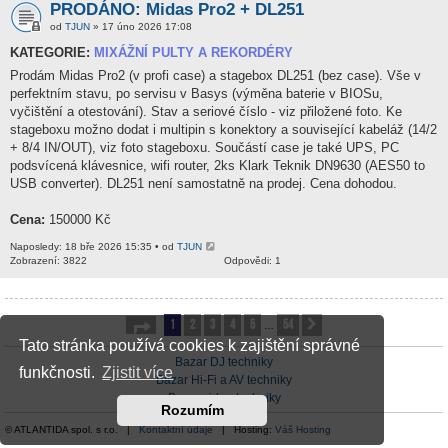
PRODÁNO: Midas Pro2 + DL251
od
TJUN
» 17 úno 2026 17:08
KATEGORIE:
MIXÁŽNÍ PULTY A REKORDÉRY
Prodám Midas Pro2 (v profi case) a stagebox DL251 (bez case). Vše v
perfektním stavu, po servisu v Basys (výměna baterie v BIOSu,
vyčištění a otestování). Stav a seriové číslo - viz přiložené foto. Ke
stageboxu možno dodat i multipin s konektory a související kabeláž (14/2
+ 8/4 IN/OUT), viz foto stageboxu. Součástí case je také UPS, PC
podsvícená klávesnice, wifi router, 2ks Klark Teknik DN9630 (AES50 to
USB converter). DL251 není samostatně na prodej. Cena dohodou.
Cena:
150000 Kč
Naposledy: 18 bře 2026 15:35 • od
TJUN
Zobrazení: 3822
Odpovědi: 1
1
2
3
4
5
54
Stránka
1
z
54
Další
…
Tato stránka používá cookies k zajištění správné
Bazar DJ techniky
funkčnosti.
Zjistit více
Bazar Hi-Fi a AV techniky
Bazar video techniky
Rozumím
© ATLANTIDA spol. s r.o. |
Kontaktní údaje
| Hosting:
Váš Hosting