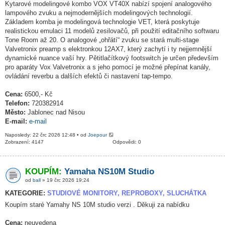
Kytarové modelingové kombo VOX VT40X nabízí spojení analogového
lampového zvuku a nejmodernějších modelingových technologií.
Základem komba je modelingová technologie VET, která poskytuje
realistickou emulaci 11 modelů zesilovačů, při použití editačního softwaru
Tone Room až 20. O analogové „ohřátí“ zvuku se stará multi-stage
Valvetronix preamp s elektronkou 12AX7, který zachytí i ty nejjemnější
dynamické nuance vaší hry. Pětitlačítkový footswitch je určen především
pro aparáty Vox Valvetronix a s jeho pomocí je možné přepínat kanály,
ovládání reverbu a dalších efektů či nastavení tap-tempo.
Cena:
6500,- Kč
Telefon:
720382914
Město:
Jablonec nad Nisou
E-mail:
e-mail
Naposledy: 22 črc 2026 12:48 • od
Joepour
Zobrazení: 4147
Odpovědi: 0
KOUPÍM:
Yamaha NS10M Studio
od
ball
» 19 črc 2026 19:24
KATEGORIE:
STUDIOVÉ MONITORY, REPROBOXY, SLUCHÁTKA
Koupím staré Yamahy NS 10M studio verzi . Děkuji za nabídku
Cena:
neuvedena