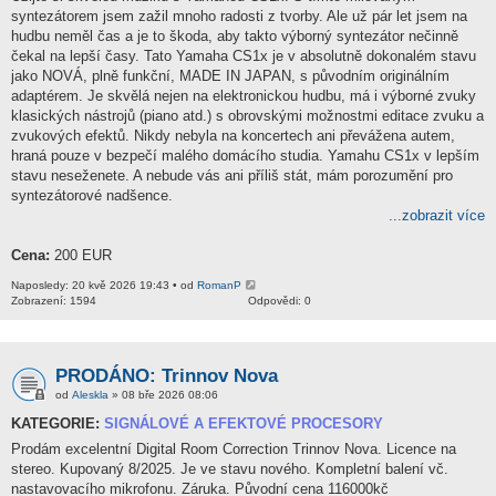
syntezátorem jsem zažil mnoho radosti z tvorby. Ale už pár let jsem na
hudbu neměl čas a je to škoda, aby takto výborný syntezátor nečinně
čekal na lepší časy. Tato Yamaha CS1x je v absolutně dokonalém stavu
jako NOVÁ, plně funkční, MADE IN JAPAN, s původním originálním
adaptérem. Je skvělá nejen na elektronickou hudbu, má i výborné zvuky
klasických nástrojů (piano atd.) s obrovskými možnostmi editace zvuku a
zvukových efektů. Nikdy nebyla na koncertech ani převážena autem,
hraná pouze v bezpečí malého domácího studia. Yamahu CS1x v lepším
stavu neseženete. A nebude vás ani příliš stát, mám porozumění pro
syntezátorové nadšence.
...zobrazit více
Cena:
200 EUR
Naposledy: 20 kvě 2026 19:43 • od
RomanP
Zobrazení: 1594
Odpovědi: 0
PRODÁNO: Trinnov Nova
od
Aleskla
» 08 bře 2026 08:06
KATEGORIE:
SIGNÁLOVÉ A EFEKTOVÉ PROCESORY
Prodám excelentní Digital Room Correction Trinnov Nova. Licence na
stereo. Kupovaný 8/2025. Je ve stavu nového. Kompletní balení vč.
nastavovacího mikrofonu. Záruka. Původní cena 116000kč