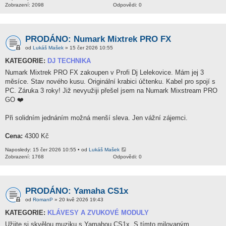
Zobrazení: 2098
Odpovědi: 0
PRODÁNO: Numark Mixtrek PRO FX
od
Lukáš Mašek
» 15 čer 2026 10:55
KATEGORIE:
DJ TECHNIKA
Numark Mixtrek PRO FX zakoupen v Profi Dj Lelekovice. Mám jej 3
měsíce. Stav nového kusu. Originální krabici účtenku. Kabel pro spojí s
PC. Záruka 3 roky! Již nevyužiji přešel jsem na Numark Mixstream PRO
GO ❤️
Při solidním jednáním možná menší sleva. Jen vážní zájemci.
Cena:
4300 Kč
Naposledy: 15 čer 2026 10:55 • od
Lukáš Mašek
Zobrazení: 1768
Odpovědi: 0
PRODÁNO: Yamaha CS1x
od
RomanP
» 20 kvě 2026 19:43
KATEGORIE:
KLÁVESY A ZVUKOVÉ MODULY
Užijte si skvělou muziku s Yamahou CS1x. S tímto milovaným