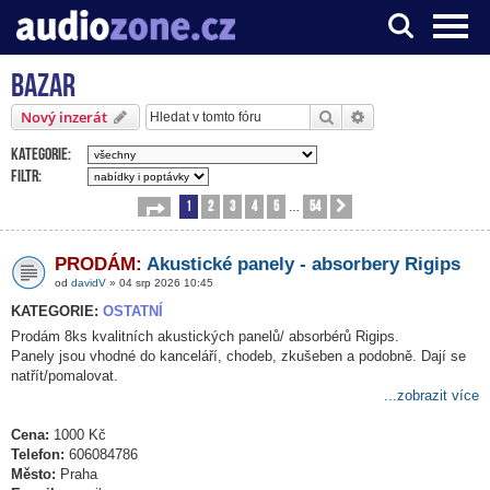
Bazar
Server o digitálním zpracování zvuku
Hledat
Pokročilé hledání
Nový inzerát
Kategorie:
Filtr:
1
2
3
4
5
54
Stránka
1
z
54
Další
…
PRODÁM:
Akustické panely - absorbery Rigips
od
davidV
» 04 srp 2026 10:45
KATEGORIE:
OSTATNÍ
Prodám 8ks kvalitních akustických panelů/ absorbérů Rigips.
Panely jsou vhodné do kanceláří, chodeb, zkušeben a podobně. Dají se
natřít/pomalovat.
...zobrazit více
Cena:
1000 Kč
Telefon:
606084786
Město:
Praha