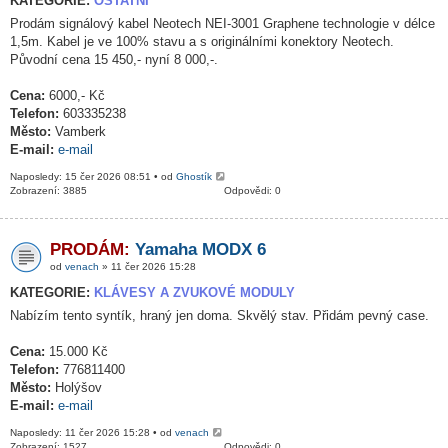
KATEGORIE:
OSTATNÍ
Prodám signálový kabel Neotech NEI-3001 Graphene technologie v délce
1,5m. Kabel je ve 100% stavu a s originálními konektory Neotech.
Původní cena 15 450,- nyní 8 000,-.
Cena:
6000,- Kč
Telefon:
603335238
Město:
Vamberk
E-mail:
e-mail
Naposledy: 15 čer 2026 08:51 • od
Ghostík
Zobrazení: 3885
Odpovědi: 0
PRODÁM:
Yamaha MODX 6
od
venach
» 11 čer 2026 15:28
KATEGORIE:
KLÁVESY A ZVUKOVÉ MODULY
Nabízím tento syntík, hraný jen doma. Skvělý stav. Přidám pevný case.
Cena:
15.000 Kč
Telefon:
776811400
Město:
Holýšov
E-mail:
e-mail
Naposledy: 11 čer 2026 15:28 • od
venach
Zobrazení: 1527
Odpovědi: 0