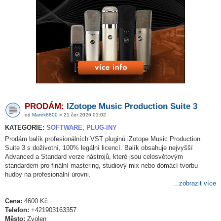
PRODÁM:
IZotope Music Production Suite 3
od
Marek8800
» 21 čer 2026 01:02
KATEGORIE:
SOFTWARE, PLUG-INY
Prodám balík profesionálních VST pluginů iZotope Music Production
Suite 3 s doživotní, 100% legální licencí. Balík obsahuje nejvyšší
Advanced a Standard verze nástrojů, které jsou celosvětovým
standardem pro finální mastering, studiový mix nebo domácí tvorbu
hudby na profesionální úrovni.
...zobrazit více
Cena:
4600 Kč
Telefon:
+421903163357
Město:
Zvolen