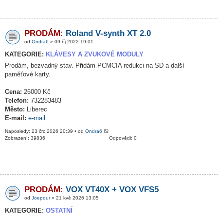
PRODÁM:
Roland V-synth XT 2.0
od
Ondra6
» 09 říj 2022 19:01
KATEGORIE:
KLÁVESY A ZVUKOVÉ MODULY
Prodám, bezvadný stav. Přidám PCMCIA redukci na SD a další
paměťové karty.
Cena:
26000 Kč
Telefon:
732283483
Město:
Liberec
E-mail:
e-mail
Naposledy: 23 črc 2026 20:39 • od
Ondra6
Zobrazení: 39836
Odpovědi: 0
PRODÁM:
VOX VT40X + VOX VFS5
od
Joepour
» 21 kvě 2026 13:05
KATEGORIE:
OSTATNÍ