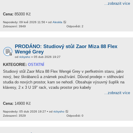
...zobrazit více
Cena:
85000 Kč
Naposledy: 09 kvě 2026 11:56 • od
Aleskla
Zobrazení: 3949
Odpovědi: 2
PRODÁNO: Studiový stůl Zaor Miza 88 Flex
Wengé Grey
od
rickysho
» 05 dub 2026 19:27
KATEGORIE:
OSTATNÍ
Studiový stůl Zaor Miza 88 Flex Wengé Grey v perfketním stavu, jako
nový, bez škrábanců a známek používání. Důvod prodeje = stěhování
studia do nových prostor, kam se nehodí. Obsahuje výsuvný šuplík na
klávesy, 2 x 3 U 19" rack, vzadu prostor pro kabely
...zobrazit více
Cena:
14900 Kč
Naposledy: 05 dub 2026 19:27 • od
rickysho
Zobrazení: 3529
Odpovědi: 0