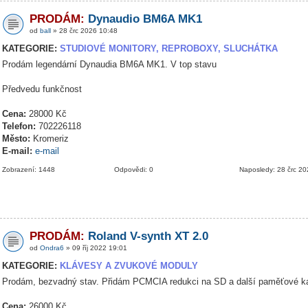
PRODÁM:
Dynaudio BM6A MK1
od
ball
» 28 črc 2026 10:48
KATEGORIE:
STUDIOVÉ MONITORY, REPROBOXY, SLUCHÁTKA
Prodám legendární Dynaudia BM6A MK1. V top stavu
Předvedu funkčnost
Cena:
28000 Kč
Telefon:
702226118
Město:
Kromeriz
E-mail:
e-mail
Zobrazení: 1448
Odpovědi: 0
Naposledy: 28 črc 2
PRODÁM:
Roland V-synth XT 2.0
od
Ondra6
» 09 říj 2022 19:01
KATEGORIE:
KLÁVESY A ZVUKOVÉ MODULY
Prodám, bezvadný stav. Přidám PCMCIA redukci na SD a další paměťové ka
Cena:
26000 Kč