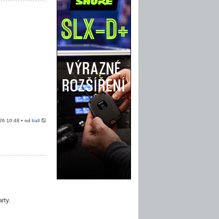
026 10:48 • od
ball
rty.