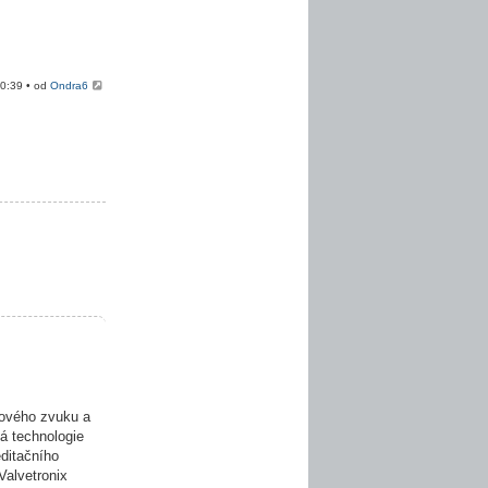
20:39 • od
Ondra6
ového zvuku a
á technologie
editačního
Valvetronix