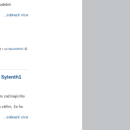
hudební
...zobrazit více
8 • od
Marek8800
 Sylenth1
ro začínajícího
 věřím, že ho
...zobrazit více