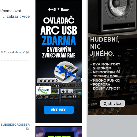
ít/pomalovat.
...zobrazit více
10:45 • od
davidV
d
SUBSIDECROSSER