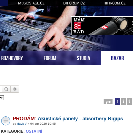
MUSICSTAGE.CZ
DJFORUM.CZ
HIFIROOM.CZ
ROZHOVORY
FÓRUM
STUDIA
BAZAR
Hledat
Pokročilé hledání
1
2
3
Stránka
1
z
54
PRODÁM:
Akustické panely - absorbery Rigips
od
davidV
» 04 srp 2026 10:45
KATEGORIE:
OSTATNÍ