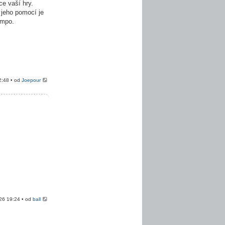
e vaší hry.
 jeho pomocí je
empo.
2:48 • od
Joepour
026 19:24 • od
ball