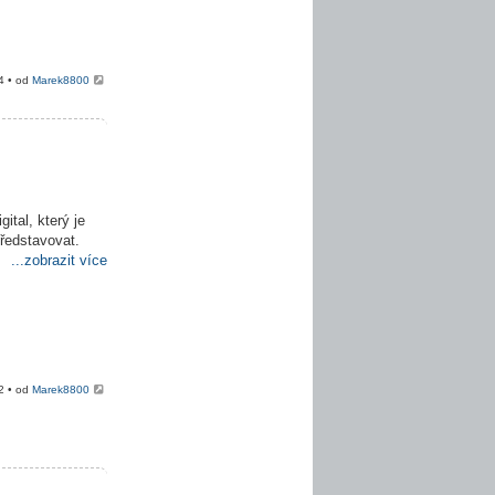
4 • od
Marek8800
ital, který je
představovat.
...zobrazit více
2 • od
Marek8800