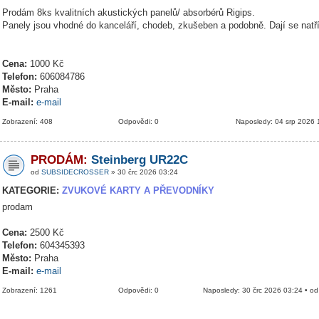
Prodám 8ks kvalitních akustických panelů/ absorbérů Rigips.
Panely jsou vhodné do kanceláří, chodeb, zkušeben a podobně. Dají se natř
Cena:
1000 Kč
Telefon:
606084786
Město:
Praha
E-mail:
e-mail
Zobrazení: 408
Odpovědi: 0
Naposledy: 04 srp 2026 
PRODÁM:
Steinberg UR22C
od
SUBSIDECROSSER
» 30 črc 2026 03:24
KATEGORIE:
ZVUKOVÉ KARTY A PŘEVODNÍKY
prodam
Cena:
2500 Kč
Telefon:
604345393
Město:
Praha
E-mail:
e-mail
Zobrazení: 1261
Odpovědi: 0
Naposledy: 30 črc 2026 03:24 • o