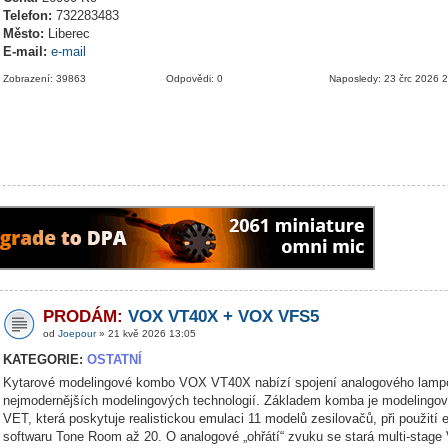
Telefon:
732283483
Město:
Liberec
E-mail:
e-mail
Zobrazení: 39863
Odpovědi: 0
Naposledy: 23 črc 2026 
PRODÁM:
VOX VT40X + VOX VFS5
od
Joepour
» 21 kvě 2026 13:05
KATEGORIE:
OSTATNÍ
Kytarové modelingové kombo VOX VT40X nabízí spojení analogového lamp
nejmodernějších modelingových technologií. Základem komba je modelingov
VET, která poskytuje realistickou emulaci 11 modelů zesilovačů, při použití 
softwaru Tone Room až 20. O analogové „ohřátí“ zvuku se stará multi-stage 