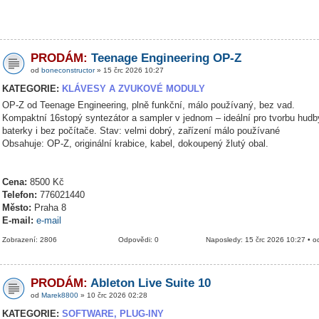
PRODÁM:
Teenage Engineering OP-Z
od
boneconstructor
» 15 črc 2026 10:27
KATEGORIE:
KLÁVESY A ZVUKOVÉ MODULY
OP-Z od Teenage Engineering, plně funkční, málo používaný, bez vad.
Kompaktní 16stopý syntezátor a sampler v jednom – ideální pro tvorbu hudb
baterky i bez počítače. Stav: velmi dobrý, zařízení málo používané
Obsahuje: OP-Z, originální krabice, kabel, dokoupený žlutý obal.
Cena:
8500 Kč
Telefon:
776021440
Město:
Praha 8
E-mail:
e-mail
Zobrazení: 2806
Odpovědi: 0
Naposledy: 15 črc 2026 10:27 • 
PRODÁM:
Ableton Live Suite 10
od
Marek8800
» 10 črc 2026 02:28
KATEGORIE:
SOFTWARE, PLUG-INY