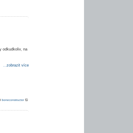
y odkudkoliv, na
...zobrazit více
od
boneconstructor