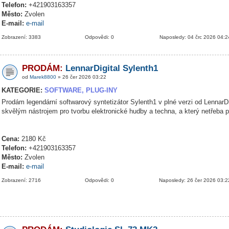
Telefon:
+421903163357
Město:
Zvolen
E-mail:
e-mail
Zobrazení: 3383
Odpovědi: 0
Naposledy: 04 črc 2026 04:2
PRODÁM:
LennarDigital Sylenth1
od
Marek8800
» 26 čer 2026 03:22
KATEGORIE:
SOFTWARE, PLUG-INY
Prodám legendární softwarový syntetizátor Sylenth1 v plné verzi od LennarDig
skvělým nástrojem pro tvorbu elektronické hudby a techna, a který netřeba 
Cena:
2180 Kč
Telefon:
+421903163357
Město:
Zvolen
E-mail:
e-mail
Zobrazení: 2716
Odpovědi: 0
Naposledy: 26 čer 2026 03:2