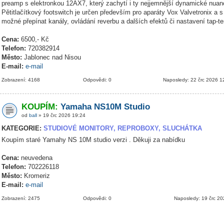
preamp s elektronkou 12AX7, který zachytí i ty nejjemnější dynamické nuanc
Pětitlačítkový footswitch je určen především pro aparáty Vox Valvetronix a s
možné přepínat kanály, ovládání reverbu a dalších efektů či nastavení tap-t
Cena:
6500,- Kč
Telefon:
720382914
Město:
Jablonec nad Nisou
E-mail:
e-mail
Zobrazení: 4168
Odpovědi: 0
Naposledy: 22 črc 2026 1
KOUPÍM:
Yamaha NS10M Studio
od
ball
» 19 črc 2026 19:24
KATEGORIE:
STUDIOVÉ MONITORY, REPROBOXY, SLUCHÁTKA
Koupím staré Yamahy NS 10M studio verzi . Děkuji za nabídku
Cena:
neuvedena
Telefon:
702226118
Město:
Kromeriz
E-mail:
e-mail
Zobrazení: 2475
Odpovědi: 0
Naposledy: 19 črc 2