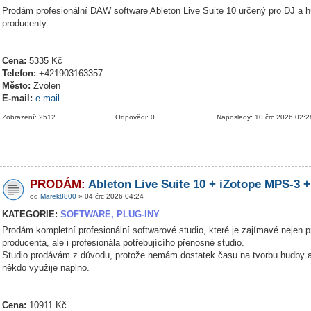
Prodám profesionální DAW software Ableton Live Suite 10 určený pro DJ a 
producenty.
Cena:
5335 Kč
Telefon:
+421903163357
Město:
Zvolen
E-mail:
e-mail
Zobrazení: 2512
Odpovědi: 0
Naposledy: 10 črc 2026 02:2
PRODÁM:
Ableton Live Suite 10 + iZotope MPS-3 +
od
Marek8800
» 04 črc 2026 04:24
KATEGORIE:
SOFTWARE, PLUG-INY
Prodám kompletní profesionální softwarové studio, které je zajímavé nejen p
producenta, ale i profesionála potřebujícího přenosné studio.
Studio prodávám z důvodu, protože nemám dostatek času na tvorbu hudby a
někdo využije naplno.
Cena:
10911 Kč