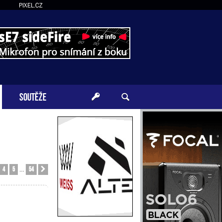
PIXEL.CZ
SOUTĚŽE
4
5
54
Další
…