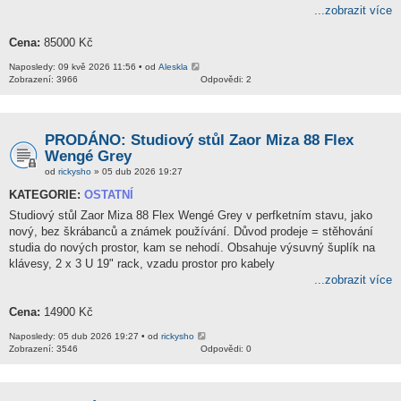
...zobrazit více
Cena:
85000 Kč
Naposledy: 09 kvě 2026 11:56 • od
Aleskla
Zobrazení: 3966
Odpovědi: 2
PRODÁNO: Studiový stůl Zaor Miza 88 Flex
Wengé Grey
od
rickysho
» 05 dub 2026 19:27
KATEGORIE:
OSTATNÍ
Studiový stůl Zaor Miza 88 Flex Wengé Grey v perfketním stavu, jako
nový, bez škrábanců a známek používání. Důvod prodeje = stěhování
studia do nových prostor, kam se nehodí. Obsahuje výsuvný šuplík na
klávesy, 2 x 3 U 19" rack, vzadu prostor pro kabely
...zobrazit více
Cena:
14900 Kč
Naposledy: 05 dub 2026 19:27 • od
rickysho
Zobrazení: 3546
Odpovědi: 0