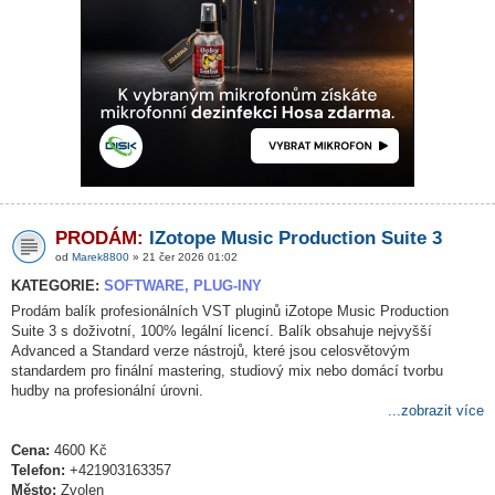
PRODÁM:
IZotope Music Production Suite 3
od
Marek8800
» 21 čer 2026 01:02
KATEGORIE:
SOFTWARE, PLUG-INY
Prodám balík profesionálních VST pluginů iZotope Music Production
Suite 3 s doživotní, 100% legální licencí. Balík obsahuje nejvyšší
Advanced a Standard verze nástrojů, které jsou celosvětovým
standardem pro finální mastering, studiový mix nebo domácí tvorbu
hudby na profesionální úrovni.
...zobrazit více
Cena:
4600 Kč
Telefon:
+421903163357
Město:
Zvolen