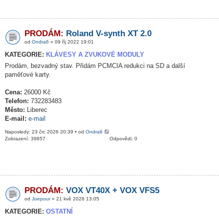
PRODÁM:
Roland V-synth XT 2.0
od
Ondra6
» 09 říj 2022 19:01
KATEGORIE:
KLÁVESY A ZVUKOVÉ MODULY
Prodám, bezvadný stav. Přidám PCMCIA redukci na SD a další
paměťové karty.
Cena:
26000 Kč
Telefon:
732283483
Město:
Liberec
E-mail:
e-mail
Naposledy: 23 črc 2026 20:39 • od
Ondra6
Zobrazení: 39857
Odpovědi: 0
PRODÁM:
VOX VT40X + VOX VFS5
od
Joepour
» 21 kvě 2026 13:05
KATEGORIE:
OSTATNÍ