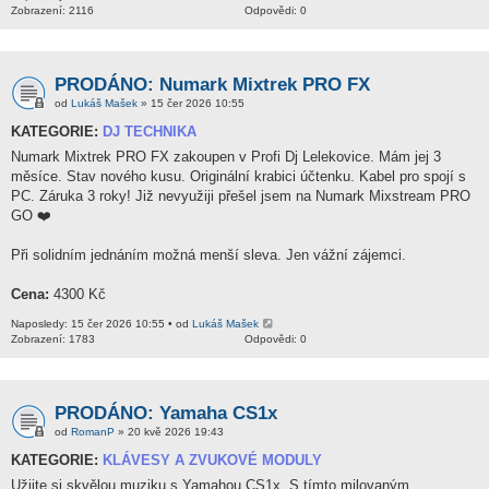
Zobrazení: 2116
Odpovědi: 0
PRODÁNO: Numark Mixtrek PRO FX
od
Lukáš Mašek
» 15 čer 2026 10:55
KATEGORIE:
DJ TECHNIKA
Numark Mixtrek PRO FX zakoupen v Profi Dj Lelekovice. Mám jej 3
měsíce. Stav nového kusu. Originální krabici účtenku. Kabel pro spojí s
PC. Záruka 3 roky! Již nevyužiji přešel jsem na Numark Mixstream PRO
GO ❤️
Při solidním jednáním možná menší sleva. Jen vážní zájemci.
Cena:
4300 Kč
Naposledy: 15 čer 2026 10:55 • od
Lukáš Mašek
Zobrazení: 1783
Odpovědi: 0
PRODÁNO: Yamaha CS1x
od
RomanP
» 20 kvě 2026 19:43
KATEGORIE:
KLÁVESY A ZVUKOVÉ MODULY
Užijte si skvělou muziku s Yamahou CS1x. S tímto milovaným