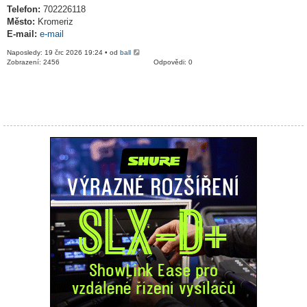
Telefon:
702226118
Město:
Kromeriz
E-mail:
e-mail
Naposledy: 19 črc 2026 19:24 • od
ball
Zobrazení: 2456
Odpovědi: 0