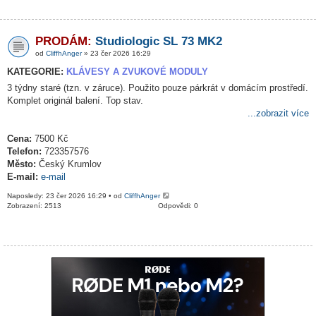
PRODÁM:
Studiologic SL 73 MK2
od
CliffhAnger
» 23 čer 2026 16:29
KATEGORIE:
KLÁVESY A ZVUKOVÉ MODULY
3 týdny staré (tzn. v záruce). Použito pouze párkrát v domácím prostředí.
Komplet originál balení. Top stav.
...zobrazit více
Cena:
7500 Kč
Telefon:
723357576
Město:
Český Krumlov
E-mail:
e-mail
Naposledy: 23 čer 2026 16:29 • od
CliffhAnger
Zobrazení: 2513
Odpovědi: 0