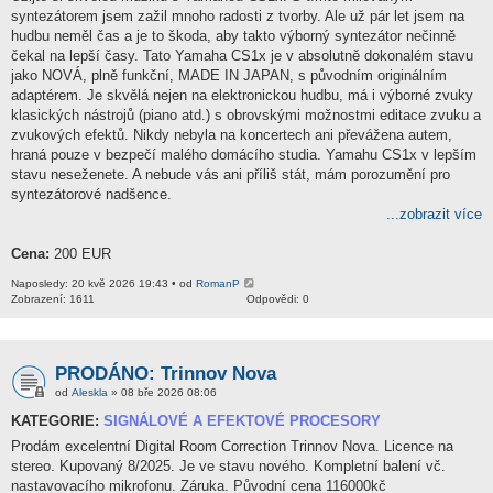
syntezátorem jsem zažil mnoho radosti z tvorby. Ale už pár let jsem na
hudbu neměl čas a je to škoda, aby takto výborný syntezátor nečinně
čekal na lepší časy. Tato Yamaha CS1x je v absolutně dokonalém stavu
jako NOVÁ, plně funkční, MADE IN JAPAN, s původním originálním
adaptérem. Je skvělá nejen na elektronickou hudbu, má i výborné zvuky
klasických nástrojů (piano atd.) s obrovskými možnostmi editace zvuku a
zvukových efektů. Nikdy nebyla na koncertech ani převážena autem,
hraná pouze v bezpečí malého domácího studia. Yamahu CS1x v lepším
stavu neseženete. A nebude vás ani příliš stát, mám porozumění pro
syntezátorové nadšence.
...zobrazit více
Cena:
200 EUR
Naposledy: 20 kvě 2026 19:43 • od
RomanP
Zobrazení: 1611
Odpovědi: 0
PRODÁNO: Trinnov Nova
od
Aleskla
» 08 bře 2026 08:06
KATEGORIE:
SIGNÁLOVÉ A EFEKTOVÉ PROCESORY
Prodám excelentní Digital Room Correction Trinnov Nova. Licence na
stereo. Kupovaný 8/2025. Je ve stavu nového. Kompletní balení vč.
nastavovacího mikrofonu. Záruka. Původní cena 116000kč