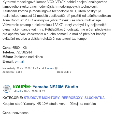
Kytarové modelingové kombo VOX VT40X nabízí spojení analogového
lampového zvuku a nejmodernějších modelingových technologií.
Základem komba je modelingová technologie VET, která poskytuje
realistickou emulaci 11 modelů zesilovačů, při použití editačního softwaru
Tone Room až 20. O analogové „ohřátí“ zvuku se stará multi-stage
Valvetronix preamp s elektronkou 12AX7, který zachytí i ty nejjemnější
dynamické nuance vaší hry. Pětitlačítkový footswitch je určen především
pro aparáty Vox Valvetronix a s jeho pomocí je možné přepínat kanály,
ovládání reverbu a dalších efektů či nastavení tap-tempo.
Cena:
6500,- Kč
Telefon:
720382914
Město:
Jablonec nad Nisou
E-mail:
e-mail
Naposledy: 22 črc 2026 12:48 • od
Joepour
Zobrazení: 4165
Odpovědi: 0
KOUPÍM:
Yamaha NS10M Studio
od
ball
» 19 črc 2026 19:24
KATEGORIE:
STUDIOVÉ MONITORY, REPROBOXY, SLUCHÁTKA
Koupím staré Yamahy NS 10M studio verzi . Děkuji za nabídku
Cena:
neuvedena