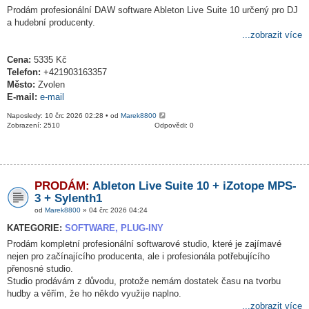
Prodám profesionální DAW software Ableton Live Suite 10 určený pro DJ
a hudební producenty.
...zobrazit více
Cena:
5335 Kč
Telefon:
+421903163357
Město:
Zvolen
E-mail:
e-mail
Naposledy: 10 črc 2026 02:28 • od
Marek8800
Zobrazení: 2510
Odpovědi: 0
PRODÁM:
Ableton Live Suite 10 + iZotope MPS-
3 + Sylenth1
od
Marek8800
» 04 črc 2026 04:24
KATEGORIE:
SOFTWARE, PLUG-INY
Prodám kompletní profesionální softwarové studio, které je zajímavé
nejen pro začínajícího producenta, ale i profesionála potřebujícího
přenosné studio.
Studio prodávám z důvodu, protože nemám dostatek času na tvorbu
hudby a věřím, že ho někdo využije naplno.
...zobrazit více