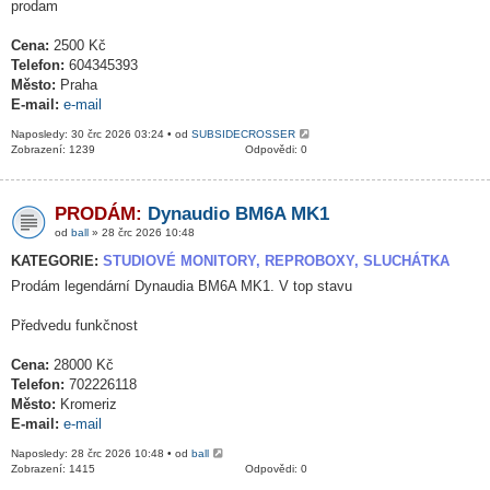
prodam
Cena:
2500 Kč
Telefon:
604345393
Město:
Praha
E-mail:
e-mail
Naposledy: 30 črc 2026 03:24 • od
SUBSIDECROSSER
Zobrazení: 1239
Odpovědi: 0
PRODÁM:
Dynaudio BM6A MK1
od
ball
» 28 črc 2026 10:48
KATEGORIE:
STUDIOVÉ MONITORY, REPROBOXY, SLUCHÁTKA
Prodám legendární Dynaudia BM6A MK1. V top stavu
Předvedu funkčnost
Cena:
28000 Kč
Telefon:
702226118
Město:
Kromeriz
E-mail:
e-mail
Naposledy: 28 črc 2026 10:48 • od
ball
Zobrazení: 1415
Odpovědi: 0