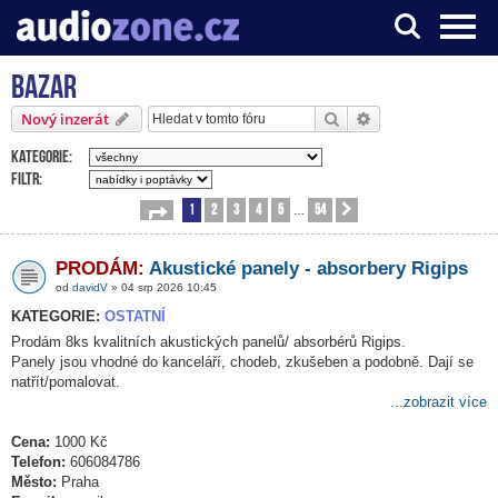
Bazar
Server o digitálním zpracování zvuku
Hledat
Pokročilé hledání
Nový inzerát
Kategorie:
Filtr:
1
2
3
4
5
54
Stránka
1
z
54
Další
…
PRODÁM:
Akustické panely - absorbery Rigips
od
davidV
» 04 srp 2026 10:45
KATEGORIE:
OSTATNÍ
Prodám 8ks kvalitních akustických panelů/ absorbérů Rigips.
Panely jsou vhodné do kanceláří, chodeb, zkušeben a podobně. Dají se
natřít/pomalovat.
...zobrazit více
Cena:
1000 Kč
Telefon:
606084786
Město:
Praha