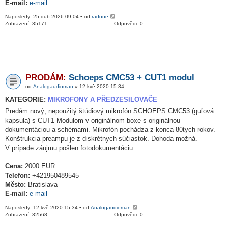
E-mail:
e-mail
Naposledy: 25 dub 2026 09:04 • od
radone
Zobrazení: 35171
Odpovědi: 0
PRODÁM:
Schoeps CMC53 + CUT1 modul
od
Analogaudioman
» 12 kvě 2020 15:34
KATEGORIE:
MIKROFONY A PŘEDZESILOVAČE
Predám nový, nepoužitý štúdiový mikrofón SCHOEPS CMC53 (guľová
kapsula) s CUT1 Modulom v originálnom boxe s originálnou
dokumentáciou a schémami. Mikrofón pochádza z konca 80tych rokov.
Konštrukcia preampu je z diskrétnych súčiastok. Dohoda možná.
V prípade záujmu pošlen fotodokumentáciu.
Cena:
2000 EUR
Telefon:
+421950489545
Město:
Bratislava
E-mail:
e-mail
Naposledy: 12 kvě 2020 15:34 • od
Analogaudioman
Zobrazení: 32568
Odpovědi: 0