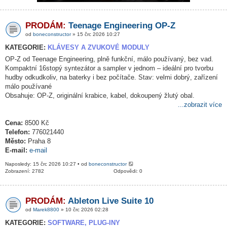
PRODÁM:
Teenage Engineering OP-Z
od
boneconstructor
» 15 črc 2026 10:27
KATEGORIE:
KLÁVESY A ZVUKOVÉ MODULY
OP-Z od Teenage Engineering, plně funkční, málo používaný, bez vad.
Kompaktní 16stopý syntezátor a sampler v jednom – ideální pro tvorbu
hudby odkudkoliv, na baterky i bez počítače. Stav: velmi dobrý, zařízení
málo používané
Obsahuje: OP-Z, originální krabice, kabel, dokoupený žlutý obal.
...zobrazit více
Cena:
8500 Kč
Telefon:
776021440
Město:
Praha 8
E-mail:
e-mail
Naposledy: 15 črc 2026 10:27 • od
boneconstructor
Zobrazení: 2782
Odpovědi: 0
PRODÁM:
Ableton Live Suite 10
od
Marek8800
» 10 črc 2026 02:28
KATEGORIE:
SOFTWARE, PLUG-INY