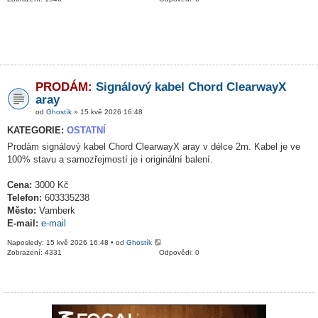
PRODÁM:
Signálový kabel Chord ClearwayX
aray
od
Ghostík
» 15 kvě 2026 16:48
KATEGORIE:
OSTATNÍ
Prodám signálový kabel Chord ClearwayX aray v délce 2m. Kabel je ve
100% stavu a samozřejmostí je i originální balení.
Cena:
3000 Kč
Telefon:
603335238
Město:
Vamberk
E-mail:
e-mail
Naposledy: 15 kvě 2026 16:48 • od
Ghostík
Zobrazení: 4331
Odpovědi: 0