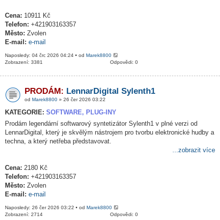
Cena:
10911 Kč
Telefon:
+421903163357
Město:
Zvolen
E-mail:
e-mail
Naposledy: 04 črc 2026 04:24 • od
Marek8800
Zobrazení: 3381
Odpovědi: 0
PRODÁM:
LennarDigital Sylenth1
od
Marek8800
» 26 čer 2026 03:22
KATEGORIE:
SOFTWARE, PLUG-INY
Prodám legendární softwarový syntetizátor Sylenth1 v plné verzi od
LennarDigital, který je skvělým nástrojem pro tvorbu elektronické hudby a
techna, a který netřeba představovat.
...zobrazit více
Cena:
2180 Kč
Telefon:
+421903163357
Město:
Zvolen
E-mail:
e-mail
Naposledy: 26 čer 2026 03:22 • od
Marek8800
Zobrazení: 2714
Odpovědi: 0