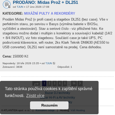
PRODÁNO: Midas Pro2 + DL251
od
TJUN
» 17 úno 2026 17:08
KATEGORIE:
MIXÁŽNÍ PULTY A REKORDÉRY
Prodám Midas Pro2 (v profi case) a stagebox DL251 (bez case). Vše v
perfektním stavu, po servisu v Basys (výměna baterie v BIOSu,
vyčištění a otestování). Stav a seriové číslo - viz přiložené foto. Ke
stageboxu možno dodat i multipin s konektory a související kabeláž (14/2
+ 8/4 IN/OUT), viz foto stageboxu. Součástí case je také UPS, PC
podsvícená klávesnice, wifi router, 2ks Klark Teknik DN9630 (AES50 to
USB converter). DL251 není samostatně na prodej. Cena dohodou.
Cena:
150000 Kč
Naposledy: 18 bře 2026 15:35 • od
TJUN
Zobrazení: 3838
Odpovědi: 1
1
2
3
4
5
54
Stránka
1
z
54
Další
…
Tato stránka používá cookies k zajištění správné
Bazar DJ techniky
funkčnosti.
Zjistit více
Bazar Hi-Fi a AV techniky
Bazar video techniky
Rozumím
© ATLANTIDA spol. s r.o. |
Kontaktní údaje
| Hosting:
Váš Hosting