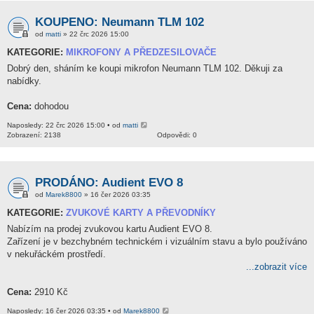
KOUPENO: Neumann TLM 102
od
matti
» 22 črc 2026 15:00
KATEGORIE:
MIKROFONY A PŘEDZESILOVAČE
Dobrý den, sháním ke koupi mikrofon Neumann TLM 102. Děkuji za
nabídky.
Cena:
dohodou
Naposledy: 22 črc 2026 15:00 • od
matti
Zobrazení: 2138
Odpovědi: 0
PRODÁNO: Audient EVO 8
od
Marek8800
» 16 čer 2026 03:35
KATEGORIE:
ZVUKOVÉ KARTY A PŘEVODNÍKY
Nabízím na prodej zvukovou kartu Audient EVO 8.
Zařízení je v bezchybném technickém i vizuálním stavu a bylo používáno
v nekuřáckém prostředí.
...zobrazit více
Cena:
2910 Kč
Naposledy: 16 čer 2026 03:35 • od
Marek8800