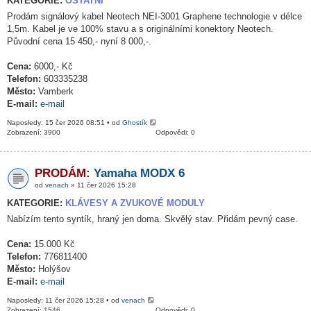
KATEGORIE:
OSTATNÍ
Prodám signálový kabel Neotech NEI-3001 Graphene technologie v délce
1,5m. Kabel je ve 100% stavu a s originálními konektory Neotech.
Původní cena 15 450,- nyní 8 000,-.
Cena:
6000,- Kč
Telefon:
603335238
Město:
Vamberk
E-mail:
e-mail
Naposledy: 15 čer 2026 08:51 • od
Ghostík
Zobrazení: 3900
Odpovědi: 0
PRODÁM:
Yamaha MODX 6
od
venach
» 11 čer 2026 15:28
KATEGORIE:
KLÁVESY A ZVUKOVÉ MODULY
Nabízím tento syntík, hraný jen doma. Skvělý stav. Přidám pevný case.
Cena:
15.000 Kč
Telefon:
776811400
Město:
Holýšov
E-mail:
e-mail
Naposledy: 11 čer 2026 15:28 • od
venach
Zobrazení: 1546
Odpovědi: 0