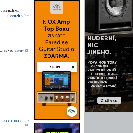
ít/pomalovat.
...zobrazit více
10:45 • od
davidV
d
SUBSIDECROSSER