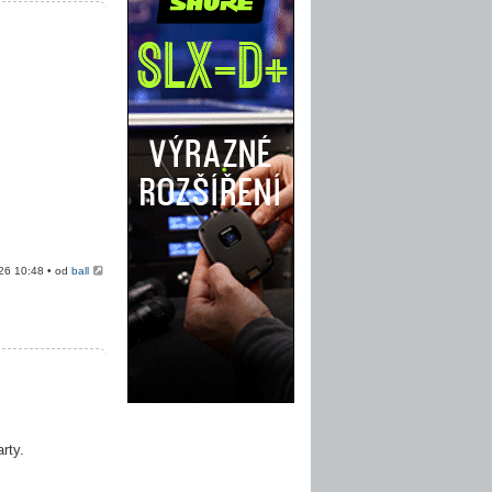
026 10:48 • od
ball
rty.