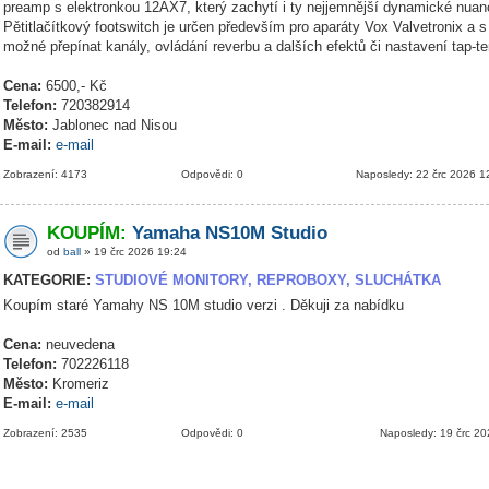
preamp s elektronkou 12AX7, který zachytí i ty nejjemnější dynamické nuanc
Pětitlačítkový footswitch je určen především pro aparáty Vox Valvetronix a s
možné přepínat kanály, ovládání reverbu a dalších efektů či nastavení tap-t
Cena:
6500,- Kč
Telefon:
720382914
Město:
Jablonec nad Nisou
E-mail:
e-mail
Zobrazení: 4173
Odpovědi: 0
Naposledy: 22 črc 2026 1
KOUPÍM:
Yamaha NS10M Studio
od
ball
» 19 črc 2026 19:24
KATEGORIE:
STUDIOVÉ MONITORY, REPROBOXY, SLUCHÁTKA
Koupím staré Yamahy NS 10M studio verzi . Děkuji za nabídku
Cena:
neuvedena
Telefon:
702226118
Město:
Kromeriz
E-mail:
e-mail
Zobrazení: 2535
Odpovědi: 0
Naposledy: 19 črc 2