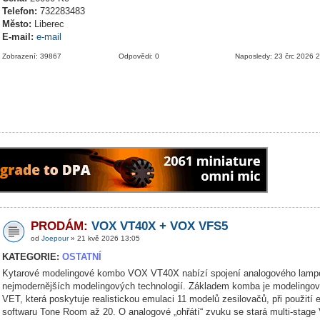
Telefon:
732283483
Město:
Liberec
E-mail:
e-mail
Zobrazení: 39867
Odpovědi: 0
Naposledy: 23 črc 2026 
PRODÁM:
VOX VT40X + VOX VFS5
od
Joepour
» 21 kvě 2026 13:05
KATEGORIE:
OSTATNÍ
Kytarové modelingové kombo VOX VT40X nabízí spojení analogového lamp
nejmodernějších modelingových technologií. Základem komba je modelingov
VET, která poskytuje realistickou emulaci 11 modelů zesilovačů, při použití 
softwaru Tone Room až 20. O analogové „ohřátí“ zvuku se stará multi-stage 