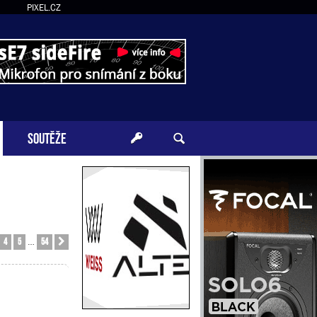
PIXEL.CZ
SOUTĚŽE
4
5
54
Další
…