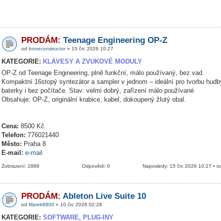
PRODÁM:
Teenage Engineering OP-Z
od
boneconstructor
» 15 črc 2026 10:27
KATEGORIE:
KLÁVESY A ZVUKOVÉ MODULY
OP-Z od Teenage Engineering, plně funkční, málo používaný, bez vad.
Kompaktní 16stopý syntezátor a sampler v jednom – ideální pro tvorbu hudb
baterky i bez počítače. Stav: velmi dobrý, zařízení málo používané
Obsahuje: OP-Z, originální krabice, kabel, dokoupený žlutý obal.
Cena:
8500 Kč
Telefon:
776021440
Město:
Praha 8
E-mail:
e-mail
Zobrazení: 2888
Odpovědi: 0
Naposledy: 15 črc 2026 10:27 • 
PRODÁM:
Ableton Live Suite 10
od
Marek8800
» 10 črc 2026 02:28
KATEGORIE:
SOFTWARE, PLUG-INY