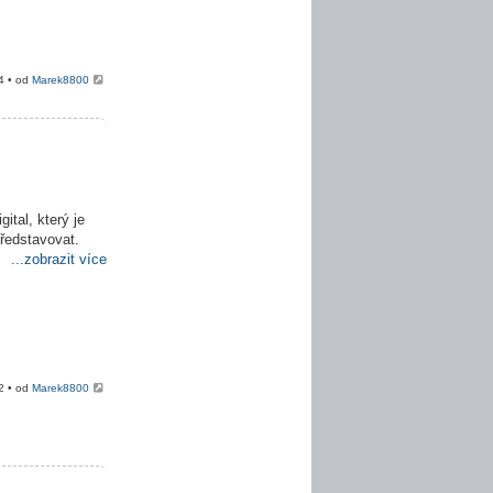
4 • od
Marek8800
ital, který je
představovat.
...zobrazit více
2 • od
Marek8800