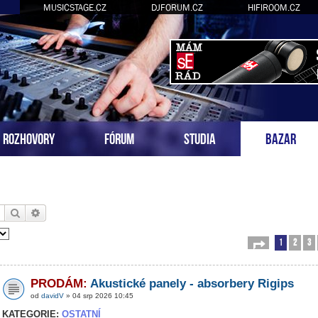
MUSICSTAGE.CZ
DJFORUM.CZ
HIFIROOM.CZ
ROZHOVORY
FÓRUM
STUDIA
BAZAR
Hledat
Pokročilé hledání
1
2
3
Stránka
1
z
54
PRODÁM:
Akustické panely - absorbery Rigips
od
davidV
» 04 srp 2026 10:45
KATEGORIE:
OSTATNÍ