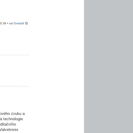
20:39 • od
Ondra6
ového zvuku a
á technologie
editačního
Valvetronix