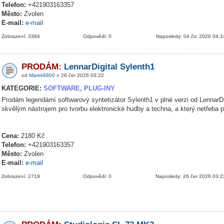
Telefon:
+421903163357
Město:
Zvolen
E-mail:
e-mail
Zobrazení: 3384
Odpovědi: 0
Naposledy: 04 črc 2026 04:2
PRODÁM:
LennarDigital Sylenth1
od
Marek8800
» 26 čer 2026 03:22
KATEGORIE:
SOFTWARE, PLUG-INY
Prodám legendární softwarový syntetizátor Sylenth1 v plné verzi od LennarDig
skvělým nástrojem pro tvorbu elektronické hudby a techna, a který netřeba 
Cena:
2180 Kč
Telefon:
+421903163357
Město:
Zvolen
E-mail:
e-mail
Zobrazení: 2719
Odpovědi: 0
Naposledy: 26 čer 2026 03:2