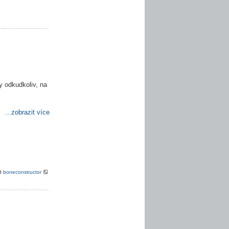
y odkudkoliv, na
...zobrazit více
od
boneconstructor