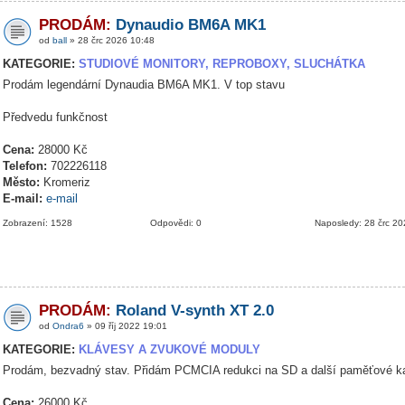
PRODÁM:
Dynaudio BM6A MK1
od
ball
» 28 črc 2026 10:48
KATEGORIE:
STUDIOVÉ MONITORY, REPROBOXY, SLUCHÁTKA
Prodám legendární Dynaudia BM6A MK1. V top stavu
Předvedu funkčnost
Cena:
28000 Kč
Telefon:
702226118
Město:
Kromeriz
E-mail:
e-mail
Zobrazení: 1528
Odpovědi: 0
Naposledy: 28 črc 2
PRODÁM:
Roland V-synth XT 2.0
od
Ondra6
» 09 říj 2022 19:01
KATEGORIE:
KLÁVESY A ZVUKOVÉ MODULY
Prodám, bezvadný stav. Přidám PCMCIA redukci na SD a další paměťové ka
Cena:
26000 Kč