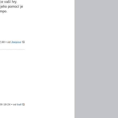
e vaší hry.
 jeho pomocí je
empo.
2:48 • od
Joepour
026 19:24 • od
ball