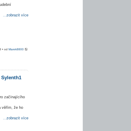
hudební
...zobrazit více
8 • od
Marek8800
 Sylenth1
ro začínajícího
 věřím, že ho
...zobrazit více