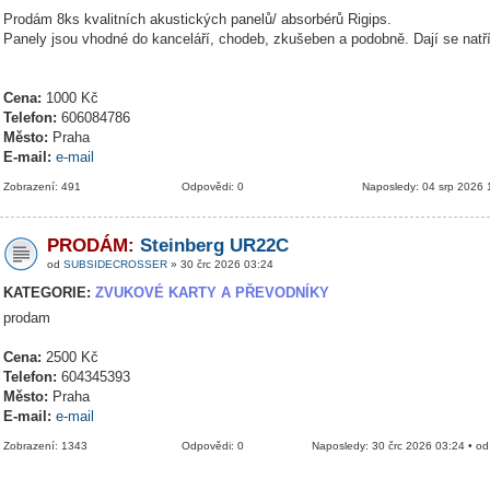
Prodám 8ks kvalitních akustických panelů/ absorbérů Rigips.
Panely jsou vhodné do kanceláří, chodeb, zkušeben a podobně. Dají se natř
Cena:
1000 Kč
Telefon:
606084786
Město:
Praha
E-mail:
e-mail
Zobrazení: 491
Odpovědi: 0
Naposledy: 04 srp 2026 
PRODÁM:
Steinberg UR22C
od
SUBSIDECROSSER
» 30 črc 2026 03:24
KATEGORIE:
ZVUKOVÉ KARTY A PŘEVODNÍKY
prodam
Cena:
2500 Kč
Telefon:
604345393
Město:
Praha
E-mail:
e-mail
Zobrazení: 1343
Odpovědi: 0
Naposledy: 30 črc 2026 03:24 • o