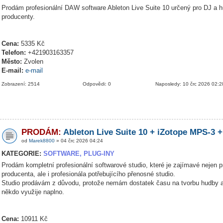
Prodám profesionální DAW software Ableton Live Suite 10 určený pro DJ a 
producenty.
Cena:
5335 Kč
Telefon:
+421903163357
Město:
Zvolen
E-mail:
e-mail
Zobrazení: 2514
Odpovědi: 0
Naposledy: 10 črc 2026 02:2
PRODÁM:
Ableton Live Suite 10 + iZotope MPS-3 +
od
Marek8800
» 04 črc 2026 04:24
KATEGORIE:
SOFTWARE, PLUG-INY
Prodám kompletní profesionální softwarové studio, které je zajímavé nejen p
producenta, ale i profesionála potřebujícího přenosné studio.
Studio prodávám z důvodu, protože nemám dostatek času na tvorbu hudby a
někdo využije naplno.
Cena:
10911 Kč