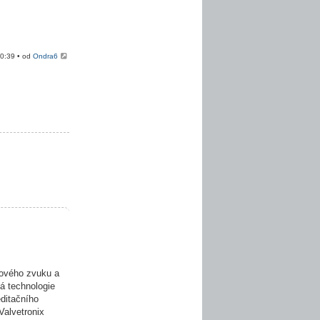
20:39 • od
Ondra6
ového zvuku a
á technologie
editačního
Valvetronix