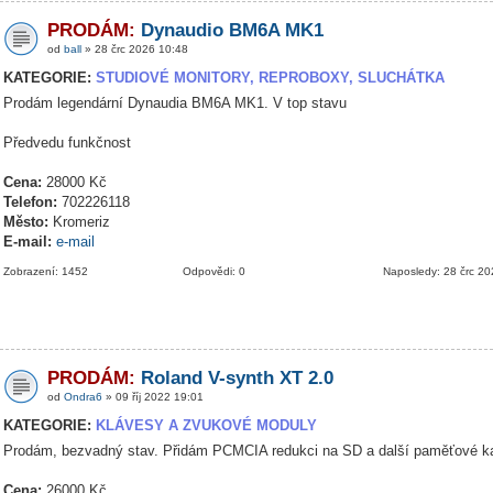
PRODÁM:
Dynaudio BM6A MK1
od
ball
» 28 črc 2026 10:48
KATEGORIE:
STUDIOVÉ MONITORY, REPROBOXY, SLUCHÁTKA
Prodám legendární Dynaudia BM6A MK1. V top stavu
Předvedu funkčnost
Cena:
28000 Kč
Telefon:
702226118
Město:
Kromeriz
E-mail:
e-mail
Zobrazení: 1452
Odpovědi: 0
Naposledy: 28 črc 2
PRODÁM:
Roland V-synth XT 2.0
od
Ondra6
» 09 říj 2022 19:01
KATEGORIE:
KLÁVESY A ZVUKOVÉ MODULY
Prodám, bezvadný stav. Přidám PCMCIA redukci na SD a další paměťové ka
Cena:
26000 Kč