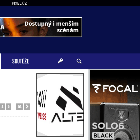
PIXEL.CZ
SOUTĚŽE
4
5
54
Další
…