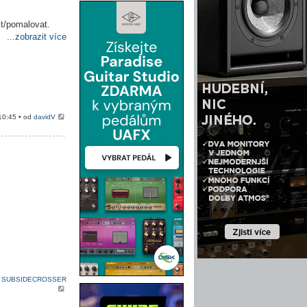
ít/pomalovat.
...zobrazit více
10:45 • od
davidV
d
SUBSIDECROSSER