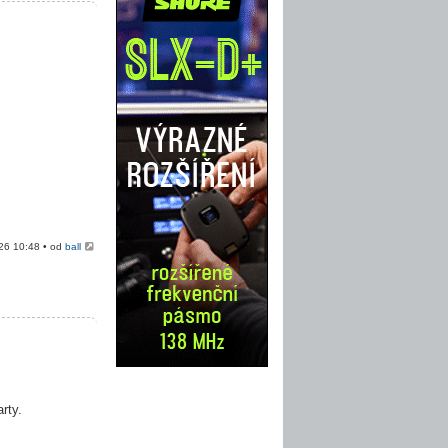
026 10:48 • od
ball
rty.