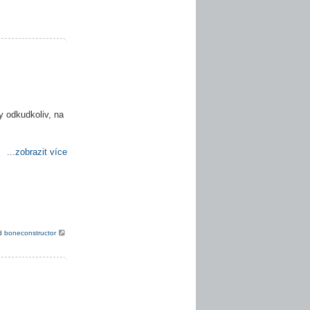
y odkudkoliv, na
...zobrazit více
od
boneconstructor