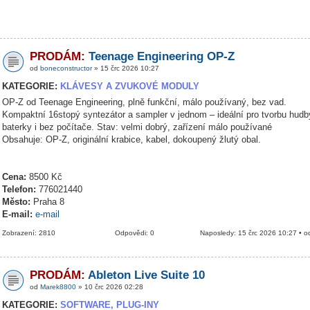
PRODÁM:
Teenage Engineering OP-Z
od
boneconstructor
» 15 črc 2026 10:27
KATEGORIE:
KLÁVESY A ZVUKOVÉ MODULY
OP-Z od Teenage Engineering, plně funkční, málo používaný, bez vad.
Kompaktní 16stopý syntezátor a sampler v jednom – ideální pro tvorbu hudb
baterky i bez počítače. Stav: velmi dobrý, zařízení málo používané
Obsahuje: OP-Z, originální krabice, kabel, dokoupený žlutý obal.
Cena:
8500 Kč
Telefon:
776021440
Město:
Praha 8
E-mail:
e-mail
Zobrazení: 2810
Odpovědi: 0
Naposledy: 15 črc 2026 10:27 • 
PRODÁM:
Ableton Live Suite 10
od
Marek8800
» 10 črc 2026 02:28
KATEGORIE:
SOFTWARE, PLUG-INY