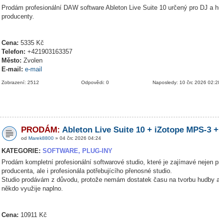
Prodám profesionální DAW software Ableton Live Suite 10 určený pro DJ a 
producenty.
Cena:
5335 Kč
Telefon:
+421903163357
Město:
Zvolen
E-mail:
e-mail
Zobrazení: 2512
Odpovědi: 0
Naposledy: 10 črc 2026 02:2
PRODÁM:
Ableton Live Suite 10 + iZotope MPS-3 +
od
Marek8800
» 04 črc 2026 04:24
KATEGORIE:
SOFTWARE, PLUG-INY
Prodám kompletní profesionální softwarové studio, které je zajímavé nejen p
producenta, ale i profesionála potřebujícího přenosné studio.
Studio prodávám z důvodu, protože nemám dostatek času na tvorbu hudby a
někdo využije naplno.
Cena:
10911 Kč