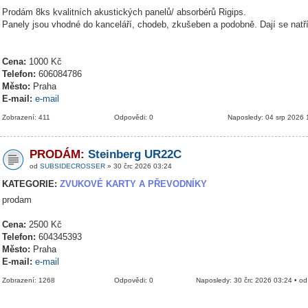
Prodám 8ks kvalitních akustických panelů/ absorbérů Rigips.
Panely jsou vhodné do kanceláří, chodeb, zkušeben a podobně. Dají se natř
Cena:
1000 Kč
Telefon:
606084786
Město:
Praha
E-mail:
e-mail
Zobrazení: 411
Odpovědi: 0
Naposledy: 04 srp 2026 
PRODÁM:
Steinberg UR22C
od
SUBSIDECROSSER
» 30 črc 2026 03:24
KATEGORIE:
ZVUKOVÉ KARTY A PŘEVODNÍKY
prodam
Cena:
2500 Kč
Telefon:
604345393
Město:
Praha
E-mail:
e-mail
Zobrazení: 1268
Odpovědi: 0
Naposledy: 30 črc 2026 03:24 • o