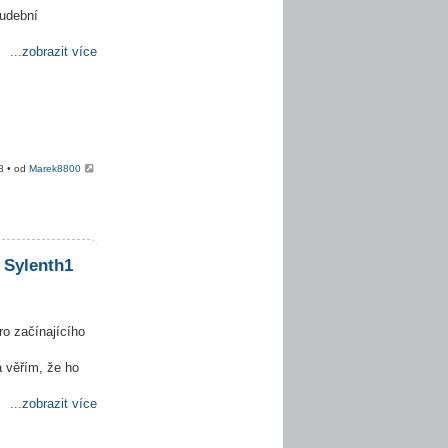
hudební
...zobrazit více
8 • od
Marek8800
 Sylenth1
ro začínajícího
 věřím, že ho
...zobrazit více