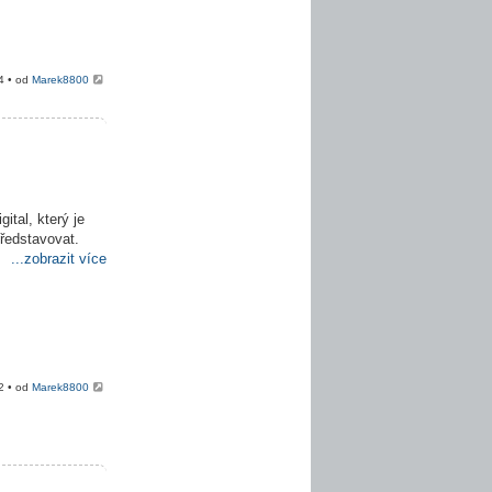
4 • od
Marek8800
ital, který je
představovat.
...zobrazit více
2 • od
Marek8800