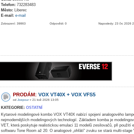
Telefon:
732283483
Město:
Liberec
E-mail:
e-mail
Zobrazení: 39863
Odpovědi: 0
Naposledy: 23 črc 2026 
PRODÁM:
VOX VT40X + VOX VFS5
od
Joepour
» 21 kvě 2026 13:05
KATEGORIE:
OSTATNÍ
Kytarové modelingové kombo VOX VT40X nabízí spojení analogového lamp
nejmodernějších modelingových technologií. Základem komba je modelingov
VET, která poskytuje realistickou emulaci 11 modelů zesilovačů, při použití 
softwaru Tone Room až 20. O analogové „ohřátí“ zvuku se stará multi-stage 