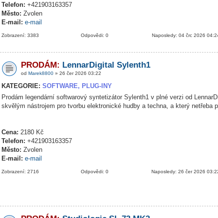
Telefon:
+421903163357
Město:
Zvolen
E-mail:
e-mail
Zobrazení: 3383
Odpovědi: 0
Naposledy: 04 črc 2026 04:2
PRODÁM:
LennarDigital Sylenth1
od
Marek8800
» 26 čer 2026 03:22
KATEGORIE:
SOFTWARE, PLUG-INY
Prodám legendární softwarový syntetizátor Sylenth1 v plné verzi od LennarDig
skvělým nástrojem pro tvorbu elektronické hudby a techna, a který netřeba 
Cena:
2180 Kč
Telefon:
+421903163357
Město:
Zvolen
E-mail:
e-mail
Zobrazení: 2716
Odpovědi: 0
Naposledy: 26 čer 2026 03:2