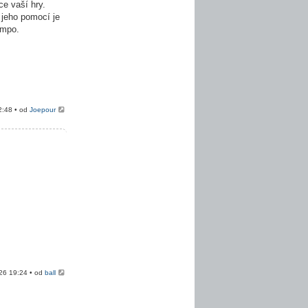
e vaší hry.
 jeho pomocí je
empo.
2:48 • od
Joepour
026 19:24 • od
ball