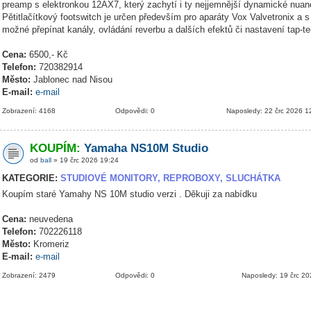
preamp s elektronkou 12AX7, který zachytí i ty nejjemnější dynamické nuanc
Pětitlačítkový footswitch je určen především pro aparáty Vox Valvetronix a s
možné přepínat kanály, ovládání reverbu a dalších efektů či nastavení tap-t
Cena:
6500,- Kč
Telefon:
720382914
Město:
Jablonec nad Nisou
E-mail:
e-mail
Zobrazení: 4168
Odpovědi: 0
Naposledy: 22 črc 2026 1
KOUPÍM:
Yamaha NS10M Studio
od
ball
» 19 črc 2026 19:24
KATEGORIE:
STUDIOVÉ MONITORY, REPROBOXY, SLUCHÁTKA
Koupím staré Yamahy NS 10M studio verzi . Děkuji za nabídku
Cena:
neuvedena
Telefon:
702226118
Město:
Kromeriz
E-mail:
e-mail
Zobrazení: 2479
Odpovědi: 0
Naposledy: 19 črc 2