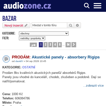
Bazar
Server o digitálním zpracování zvuku
Hledat
Pokročilé hledání
Nový inzerát
Kategorie:
Filtr:
1
2
3
4
5
54
Stránka
1
z
54
Další
…
PRODÁM:
Akustické panely - absorbery Rigips
od
davidV
» 04 srp 2026 10:45
KATEGORIE:
OSTATNÍ
Prodám 8ks kvalitních akustických panelů/ absorbérů Rigips.
Panely jsou vhodné do kanceláří, chodeb, zkušeben a podobně. Dají se
natřít/pomalovat.
...zobrazit více
Cena:
1000 Kč
Telefon:
606084786
Město:
Praha