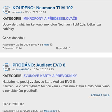
KOUPENO: Neumann TLM 102
od
matti
» 22 črc 2026 15:00
KATEGORIE:
MIKROFONY A PŘEDZESILOVAČE
Dobrý den, sháním ke koupi mikrofon Neumann TLM 102. Děkuji za
nabídky.
Cena:
dohodou
Naposledy: 22 črc 2026 15:00 • od
matti
Zobrazení: 2174
Odpovědi: 0
PRODÁNO: Audient EVO 8
od
Marek8800
» 16 čer 2026 03:35
KATEGORIE:
ZVUKOVÉ KARTY A PŘEVODNÍKY
Nabízím na prodej zvukovou kartu Audient EVO 8.
Zařízení je v bezchybném technickém i vizuálním stavu a bylo používáno
v nekuřáckém prostředí.
...zobrazit více
Cena:
2910 Kč
Naposledy: 16 čer 2026 03:35 • od
Marek8800