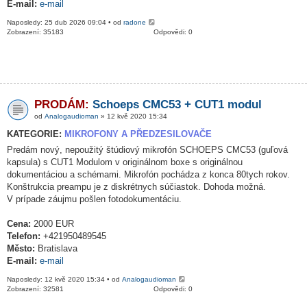
E-mail:
e-mail
Naposledy: 25 dub 2026 09:04 • od
radone
Zobrazení: 35183
Odpovědi: 0
PRODÁM:
Schoeps CMC53 + CUT1 modul
od
Analogaudioman
» 12 kvě 2020 15:34
KATEGORIE:
MIKROFONY A PŘEDZESILOVAČE
Predám nový, nepoužitý štúdiový mikrofón SCHOEPS CMC53 (guľová
kapsula) s CUT1 Modulom v originálnom boxe s originálnou
dokumentáciou a schémami. Mikrofón pochádza z konca 80tych rokov.
Konštrukcia preampu je z diskrétnych súčiastok. Dohoda možná.
V prípade záujmu pošlen fotodokumentáciu.
Cena:
2000 EUR
Telefon:
+421950489545
Město:
Bratislava
E-mail:
e-mail
Naposledy: 12 kvě 2020 15:34 • od
Analogaudioman
Zobrazení: 32581
Odpovědi: 0