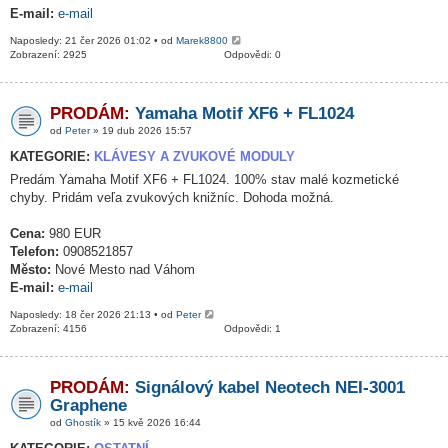
E-mail:
e-mail
Naposledy: 21 čer 2026 01:02 • od
Marek8800
Zobrazení: 2925
Odpovědi: 0
PRODÁM:
Yamaha Motif XF6 + FL1024
od
Peter
» 19 dub 2026 15:57
KATEGORIE:
KLÁVESY A ZVUKOVÉ MODULY
Predám Yamaha Motif XF6 + FL1024. 100% stav malé kozmetické
chyby. Pridám veľa zvukových knižníc. Dohoda možná.
Cena:
980 EUR
Telefon:
0908521857
Město:
Nové Mesto nad Váhom
E-mail:
e-mail
Naposledy: 18 čer 2026 21:13 • od
Peter
Zobrazení: 4156
Odpovědi: 1
PRODÁM:
Signálový kabel Neotech NEI-3001
Graphene
od
Ghostík
» 15 kvě 2026 16:44