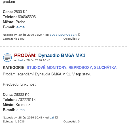
prodam
Cena:
2500 Kč
Telefon:
604345393
Město:
Praha
E-mail:
e-mail
Naposledy: 30 črc 2026 03:24 • od
SUBSIDECROSSER
Zobrazení: 1453
Odpovědi: 0
PRODÁM:
Dynaudio BM6A MK1
od
ball
» 28 črc 2026 10:48
KATEGORIE:
STUDIOVÉ MONITORY, REPROBOXY, SLUCHÁTKA
Prodám legendární Dynaudia BM6A MK1. V top stavu
Předvedu funkčnost
Cena:
28000 Kč
Telefon:
702226118
Město:
Kromeriz
E-mail:
e-mail
Naposledy: 28 črc 2026 10:48 • od
ball
Zobrazení: 1636
Odpovědi: 0