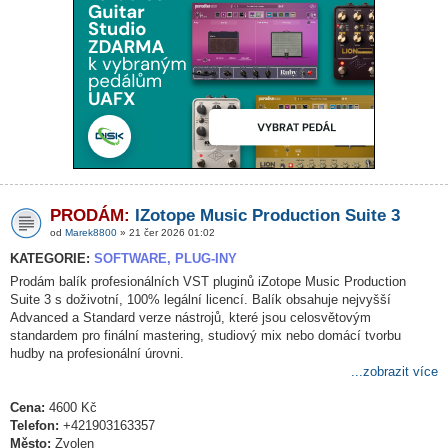
PRODÁM:
IZotope Music Production Suite 3
od
Marek8800
» 21 čer 2026 01:02
KATEGORIE:
SOFTWARE, PLUG-INY
Prodám balík profesionálních VST pluginů iZotope Music Production
Suite 3 s doživotní, 100% legální licencí. Balík obsahuje nejvyšší
Advanced a Standard verze nástrojů, které jsou celosvětovým
standardem pro finální mastering, studiový mix nebo domácí tvorbu
hudby na profesionální úrovni.
...zobrazit více
Cena:
4600 Kč
Telefon:
+421903163357
Město:
Zvolen