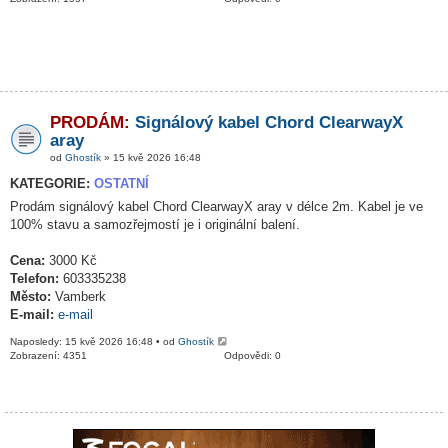
PRODÁM:
Signálový kabel Chord ClearwayX
aray
od
Ghostík
» 15 kvě 2026 16:48
KATEGORIE:
OSTATNÍ
Prodám signálový kabel Chord ClearwayX aray v délce 2m. Kabel je ve
100% stavu a samozřejmostí je i originální balení.
Cena:
3000 Kč
Telefon:
603335238
Město:
Vamberk
E-mail:
e-mail
Naposledy: 15 kvě 2026 16:48 • od
Ghostík
Zobrazení: 4351
Odpovědi: 0