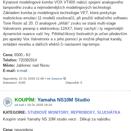
Kytarové modelingové kombo VOX VT40X nabízí spojení analogového
lampového zvuku a nejmodernějších modelingových technologií.
Základem komba je modelingová technologie VET, která poskytuje
realistickou emulaci 11 modelů zesilovačů, při použití editačního softwaru
Tone Room až 20. O analogové „ohřátí“ zvuku se stará multi-stage
Valvetronix preamp s elektronkou 12AX7, který zachytí i ty nejjemnější
dynamické nuance vaší hry. Pětitlačítkový footswitch je určen především
pro aparáty Vox Valvetronix a s jeho pomocí je možné přepínat kanály,
ovládání reverbu a dalších efektů či nastavení tap-tempo.
Cena:
6500,- Kč
Telefon:
720382914
Město:
Jablonec nad Nisou
E-mail:
e-mail
Naposledy: 22 črc 2026 12:48 • od
Joepour
Zobrazení: 4190
Odpovědi: 0
KOUPÍM:
Yamaha NS10M Studio
od
ball
» 19 črc 2026 19:24
KATEGORIE:
STUDIOVÉ MONITORY, REPROBOXY, SLUCHÁTKA
Koupím staré Yamahy NS 10M studio verzi . Děkuji za nabídku
Cena:
neuvedena