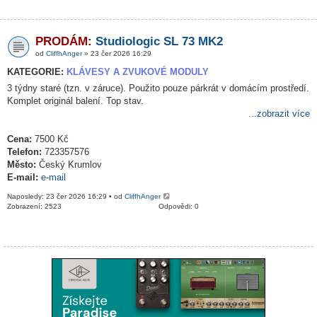
PRODÁM:
Studiologic SL 73 MK2
od
CliffhAnger
» 23 čer 2026 16:29
KATEGORIE:
KLÁVESY A ZVUKOVÉ MODULY
3 týdny staré (tzn. v záruce). Použito pouze párkrát v domácím prostředí.
Komplet originál balení. Top stav.
...zobrazit více
Cena:
7500 Kč
Telefon:
723357576
Město:
Český Krumlov
E-mail:
e-mail
Naposledy: 23 čer 2026 16:29 • od
CliffhAnger
Zobrazení: 2523
Odpovědi: 0