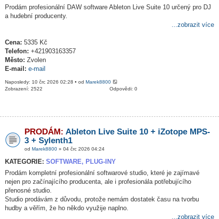
Prodám profesionální DAW software Ableton Live Suite 10 určený pro DJ
a hudební producenty.
...zobrazit více
Cena:
5335 Kč
Telefon:
+421903163357
Město:
Zvolen
E-mail:
e-mail
Naposledy: 10 črc 2026 02:28 • od
Marek8800
Zobrazení: 2522
Odpovědi: 0
PRODÁM:
Ableton Live Suite 10 + iZotope MPS-
3 + Sylenth1
od
Marek8800
» 04 črc 2026 04:24
KATEGORIE:
SOFTWARE, PLUG-INY
Prodám kompletní profesionální softwarové studio, které je zajímavé
nejen pro začínajícího producenta, ale i profesionála potřebujícího
přenosné studio.
Studio prodávám z důvodu, protože nemám dostatek času na tvorbu
hudby a věřím, že ho někdo využije naplno.
...zobrazit více