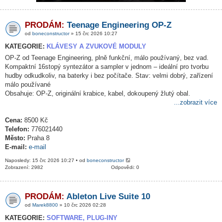
PRODÁM:
Teenage Engineering OP-Z
od
boneconstructor
» 15 črc 2026 10:27
KATEGORIE:
KLÁVESY A ZVUKOVÉ MODULY
OP-Z od Teenage Engineering, plně funkční, málo používaný, bez vad.
Kompaktní 16stopý syntezátor a sampler v jednom – ideální pro tvorbu
hudby odkudkoliv, na baterky i bez počítače. Stav: velmi dobrý, zařízení
málo používané
Obsahuje: OP-Z, originální krabice, kabel, dokoupený žlutý obal.
...zobrazit více
Cena:
8500 Kč
Telefon:
776021440
Město:
Praha 8
E-mail:
e-mail
Naposledy: 15 črc 2026 10:27 • od
boneconstructor
Zobrazení: 2982
Odpovědi: 0
PRODÁM:
Ableton Live Suite 10
od
Marek8800
» 10 črc 2026 02:28
KATEGORIE:
SOFTWARE, PLUG-INY