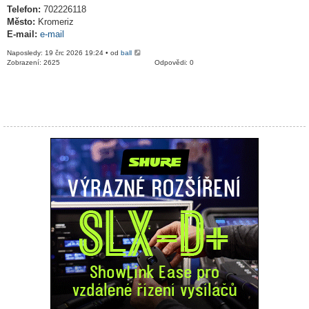
Telefon:
702226118
Město:
Kromeriz
E-mail:
e-mail
Naposledy: 19 črc 2026 19:24 • od
ball
Zobrazení: 2625
Odpovědi: 0