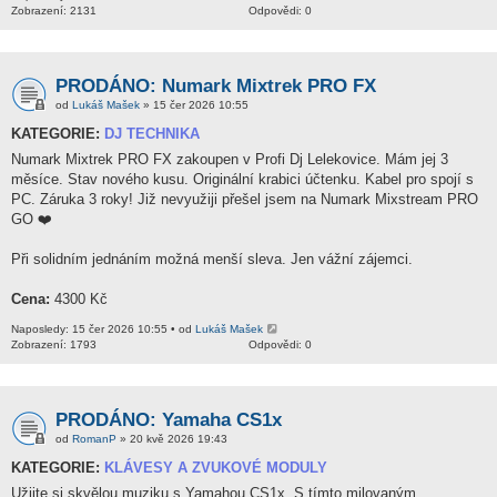
Zobrazení: 2131
Odpovědi: 0
PRODÁNO: Numark Mixtrek PRO FX
od
Lukáš Mašek
» 15 čer 2026 10:55
KATEGORIE:
DJ TECHNIKA
Numark Mixtrek PRO FX zakoupen v Profi Dj Lelekovice. Mám jej 3
měsíce. Stav nového kusu. Originální krabici účtenku. Kabel pro spojí s
PC. Záruka 3 roky! Již nevyužiji přešel jsem na Numark Mixstream PRO
GO ❤️
Při solidním jednáním možná menší sleva. Jen vážní zájemci.
Cena:
4300 Kč
Naposledy: 15 čer 2026 10:55 • od
Lukáš Mašek
Zobrazení: 1793
Odpovědi: 0
PRODÁNO: Yamaha CS1x
od
RomanP
» 20 kvě 2026 19:43
KATEGORIE:
KLÁVESY A ZVUKOVÉ MODULY
Užijte si skvělou muziku s Yamahou CS1x. S tímto milovaným