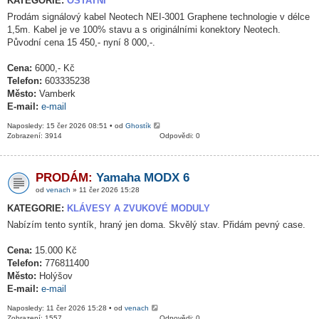
KATEGORIE:
OSTATNÍ
Prodám signálový kabel Neotech NEI-3001 Graphene technologie v délce
1,5m. Kabel je ve 100% stavu a s originálními konektory Neotech.
Původní cena 15 450,- nyní 8 000,-.
Cena:
6000,- Kč
Telefon:
603335238
Město:
Vamberk
E-mail:
e-mail
Naposledy: 15 čer 2026 08:51 • od
Ghostík
Zobrazení: 3914
Odpovědi: 0
PRODÁM:
Yamaha MODX 6
od
venach
» 11 čer 2026 15:28
KATEGORIE:
KLÁVESY A ZVUKOVÉ MODULY
Nabízím tento syntík, hraný jen doma. Skvělý stav. Přidám pevný case.
Cena:
15.000 Kč
Telefon:
776811400
Město:
Holýšov
E-mail:
e-mail
Naposledy: 11 čer 2026 15:28 • od
venach
Zobrazení: 1557
Odpovědi: 0