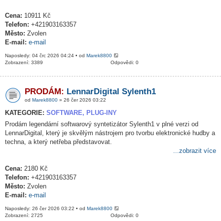
Cena:
10911 Kč
Telefon:
+421903163357
Město:
Zvolen
E-mail:
e-mail
Naposledy: 04 črc 2026 04:24 • od
Marek8800
Zobrazení: 3389
Odpovědi: 0
PRODÁM:
LennarDigital Sylenth1
od
Marek8800
» 26 čer 2026 03:22
KATEGORIE:
SOFTWARE, PLUG-INY
Prodám legendární softwarový syntetizátor Sylenth1 v plné verzi od
LennarDigital, který je skvělým nástrojem pro tvorbu elektronické hudby a
techna, a který netřeba představovat.
...zobrazit více
Cena:
2180 Kč
Telefon:
+421903163357
Město:
Zvolen
E-mail:
e-mail
Naposledy: 26 čer 2026 03:22 • od
Marek8800
Zobrazení: 2725
Odpovědi: 0