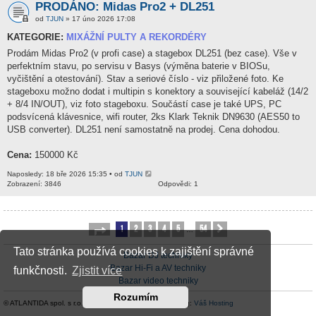
PRODÁNO: Midas Pro2 + DL251
od
TJUN
» 17 úno 2026 17:08
KATEGORIE:
MIXÁŽNÍ PULTY A REKORDÉRY
Prodám Midas Pro2 (v profi case) a stagebox DL251 (bez case). Vše v
perfektním stavu, po servisu v Basys (výměna baterie v BIOSu,
vyčištění a otestování). Stav a seriové číslo - viz přiložené foto. Ke
stageboxu možno dodat i multipin s konektory a související kabeláž (14/2
+ 8/4 IN/OUT), viz foto stageboxu. Součástí case je také UPS, PC
podsvícená klávesnice, wifi router, 2ks Klark Teknik DN9630 (AES50 to
USB converter). DL251 není samostatně na prodej. Cena dohodou.
Cena:
150000 Kč
Naposledy: 18 bře 2026 15:35 • od
TJUN
Zobrazení: 3846
Odpovědi: 1
1
2
3
4
5
54
Stránka
1
z
54
Další
…
Tato stránka používá cookies k zajištění správné
Bazar DJ techniky
Bazar Hi-Fi a AV techniky
funkčnosti.
Zjistit více
Bazar video techniky
Rozumím
© ATLANTIDA spol. s r.o. |
Kontaktní údaje
| Hosting:
Váš Hosting