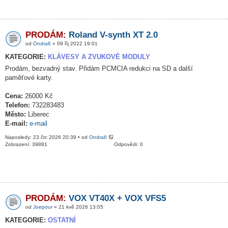
PRODÁM:
Roland V-synth XT 2.0
od
Ondra6
» 09 říj 2022 19:01
KATEGORIE:
KLÁVESY A ZVUKOVÉ MODULY
Prodám, bezvadný stav. Přidám PCMCIA redukci na SD a další
paměťové karty.
Cena:
26000 Kč
Telefon:
732283483
Město:
Liberec
E-mail:
e-mail
Naposledy: 23 črc 2026 20:39 • od
Ondra6
Zobrazení: 39881
Odpovědi: 0
PRODÁM:
VOX VT40X + VOX VFS5
od
Joepour
» 21 kvě 2026 13:05
KATEGORIE:
OSTATNÍ