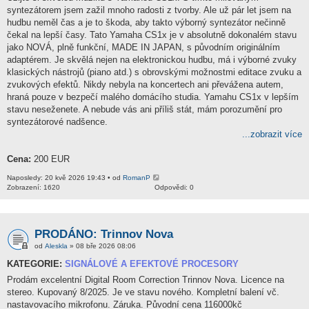
syntezátorem jsem zažil mnoho radosti z tvorby. Ale už pár let jsem na
hudbu neměl čas a je to škoda, aby takto výborný syntezátor nečinně
čekal na lepší časy. Tato Yamaha CS1x je v absolutně dokonalém stavu
jako NOVÁ, plně funkční, MADE IN JAPAN, s původním originálním
adaptérem. Je skvělá nejen na elektronickou hudbu, má i výborné zvuky
klasických nástrojů (piano atd.) s obrovskými možnostmi editace zvuku a
zvukových efektů. Nikdy nebyla na koncertech ani převážena autem,
hraná pouze v bezpečí malého domácího studia. Yamahu CS1x v lepším
stavu neseženete. A nebude vás ani příliš stát, mám porozumění pro
syntezátorové nadšence.
...zobrazit více
Cena:
200 EUR
Naposledy: 20 kvě 2026 19:43 • od
RomanP
Zobrazení: 1620
Odpovědi: 0
PRODÁNO: Trinnov Nova
od
Aleskla
» 08 bře 2026 08:06
KATEGORIE:
SIGNÁLOVÉ A EFEKTOVÉ PROCESORY
Prodám excelentní Digital Room Correction Trinnov Nova. Licence na
stereo. Kupovaný 8/2025. Je ve stavu nového. Kompletní balení vč.
nastavovacího mikrofonu. Záruka. Původní cena 116000kč