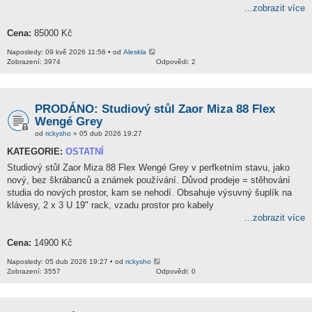
...zobrazit více
Cena:
85000 Kč
Naposledy: 09 kvě 2026 11:56 • od
Aleskla
Zobrazení: 3974
Odpovědi: 2
PRODÁNO: Studiový stůl Zaor Miza 88 Flex
Wengé Grey
od
rickysho
» 05 dub 2026 19:27
KATEGORIE:
OSTATNÍ
Studiový stůl Zaor Miza 88 Flex Wengé Grey v perfketním stavu, jako
nový, bez škrábanců a známek používání. Důvod prodeje = stěhování
studia do nových prostor, kam se nehodí. Obsahuje výsuvný šuplík na
klávesy, 2 x 3 U 19" rack, vzadu prostor pro kabely
...zobrazit více
Cena:
14900 Kč
Naposledy: 05 dub 2026 19:27 • od
rickysho
Zobrazení: 3557
Odpovědi: 0