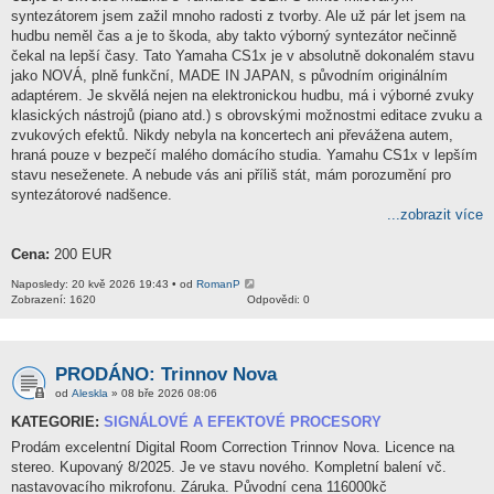
syntezátorem jsem zažil mnoho radosti z tvorby. Ale už pár let jsem na
hudbu neměl čas a je to škoda, aby takto výborný syntezátor nečinně
čekal na lepší časy. Tato Yamaha CS1x je v absolutně dokonalém stavu
jako NOVÁ, plně funkční, MADE IN JAPAN, s původním originálním
adaptérem. Je skvělá nejen na elektronickou hudbu, má i výborné zvuky
klasických nástrojů (piano atd.) s obrovskými možnostmi editace zvuku a
zvukových efektů. Nikdy nebyla na koncertech ani převážena autem,
hraná pouze v bezpečí malého domácího studia. Yamahu CS1x v lepším
stavu neseženete. A nebude vás ani příliš stát, mám porozumění pro
syntezátorové nadšence.
...zobrazit více
Cena:
200 EUR
Naposledy: 20 kvě 2026 19:43 • od
RomanP
Zobrazení: 1620
Odpovědi: 0
PRODÁNO: Trinnov Nova
od
Aleskla
» 08 bře 2026 08:06
KATEGORIE:
SIGNÁLOVÉ A EFEKTOVÉ PROCESORY
Prodám excelentní Digital Room Correction Trinnov Nova. Licence na
stereo. Kupovaný 8/2025. Je ve stavu nového. Kompletní balení vč.
nastavovacího mikrofonu. Záruka. Původní cena 116000kč