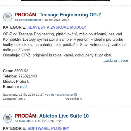
PRODÁM:
Teenage Engineering OP-Z
od
boneconstructor
» 15 črc 2026 10:27
KATEGORIE:
KLÁVESY A ZVUKOVÉ MODULY
OP-Z od Teenage Engineering, plně funkční, málo používaný, bez vad.
Kompaktní 16stopý syntezátor a sampler v jednom – ideální pro tvorbu
hudby odkudkoliv, na baterky i bez počítače. Stav: velmi dobrý, zařízení
málo používané
Obsahuje: OP-Z, originální krabice, kabel, dokoupený žlutý obal.
...zobrazit více
Cena:
8500 Kč
Telefon:
776021440
Město:
Praha 8
E-mail:
e-mail
Naposledy: 15 črc 2026 10:27 • od
boneconstructor
Zobrazení: 2972
Odpovědi: 0
PRODÁM:
Ableton Live Suite 10
od
Marek8800
» 10 črc 2026 02:28
KATEGORIE:
SOFTWARE, PLUG-INY