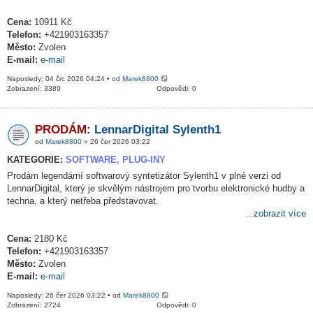
Cena:
10911 Kč
Telefon:
+421903163357
Město:
Zvolen
E-mail:
e-mail
Naposledy: 04 črc 2026 04:24 • od
Marek8800
Zobrazení: 3389
Odpovědi: 0
PRODÁM:
LennarDigital Sylenth1
od
Marek8800
» 26 čer 2026 03:22
KATEGORIE:
SOFTWARE, PLUG-INY
Prodám legendární softwarový syntetizátor Sylenth1 v plné verzi od
LennarDigital, který je skvělým nástrojem pro tvorbu elektronické hudby a
techna, a který netřeba představovat.
...zobrazit více
Cena:
2180 Kč
Telefon:
+421903163357
Město:
Zvolen
E-mail:
e-mail
Naposledy: 26 čer 2026 03:22 • od
Marek8800
Zobrazení: 2724
Odpovědi: 0