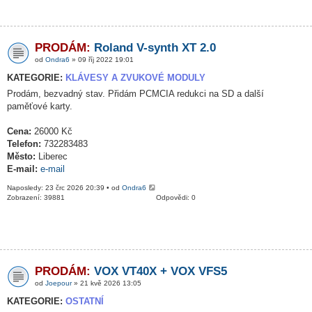
PRODÁM:
Roland V-synth XT 2.0
od
Ondra6
» 09 říj 2022 19:01
KATEGORIE:
KLÁVESY A ZVUKOVÉ MODULY
Prodám, bezvadný stav. Přidám PCMCIA redukci na SD a další
paměťové karty.
Cena:
26000 Kč
Telefon:
732283483
Město:
Liberec
E-mail:
e-mail
Naposledy: 23 črc 2026 20:39 • od
Ondra6
Zobrazení: 39881
Odpovědi: 0
PRODÁM:
VOX VT40X + VOX VFS5
od
Joepour
» 21 kvě 2026 13:05
KATEGORIE:
OSTATNÍ