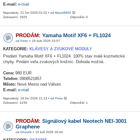
E-mail:
e-mail
Naposledy: 21 čer 2026 01:02 • od
Marek8800
Zobrazení: 2925
Odpovědi: 0
PRODÁM:
Yamaha Motif XF6 + FL1024
od
Peter
» 19 dub 2026 15:57
KATEGORIE:
KLÁVESY A ZVUKOVÉ MODULY
Predám Yamaha Motif XF6 + FL1024. 100% stav malé kozmetické
chyby. Pridám veľa zvukových knižníc. Dohoda možná.
Cena:
980 EUR
Telefon:
0908521857
Město:
Nové Mesto nad Váhom
E-mail:
e-mail
Naposledy: 18 čer 2026 21:13 • od
Peter
Zobrazení: 4156
Odpovědi: 1
PRODÁM:
Signálový kabel Neotech NEI-3001
Graphene
od
Ghostík
» 15 kvě 2026 16:44