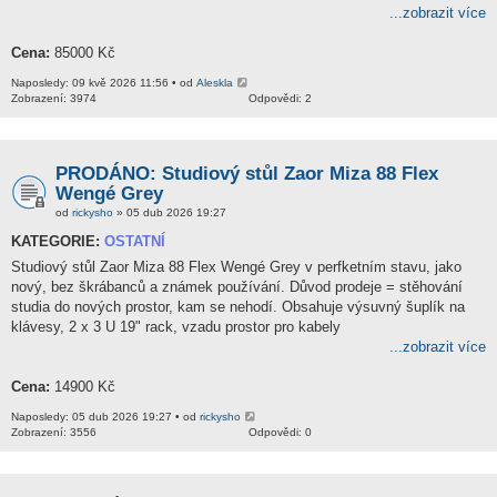
...zobrazit více
Cena:
85000 Kč
Naposledy: 09 kvě 2026 11:56 • od
Aleskla
Zobrazení: 3974
Odpovědi: 2
PRODÁNO: Studiový stůl Zaor Miza 88 Flex
Wengé Grey
od
rickysho
» 05 dub 2026 19:27
KATEGORIE:
OSTATNÍ
Studiový stůl Zaor Miza 88 Flex Wengé Grey v perfketním stavu, jako
nový, bez škrábanců a známek používání. Důvod prodeje = stěhování
studia do nových prostor, kam se nehodí. Obsahuje výsuvný šuplík na
klávesy, 2 x 3 U 19" rack, vzadu prostor pro kabely
...zobrazit více
Cena:
14900 Kč
Naposledy: 05 dub 2026 19:27 • od
rickysho
Zobrazení: 3556
Odpovědi: 0