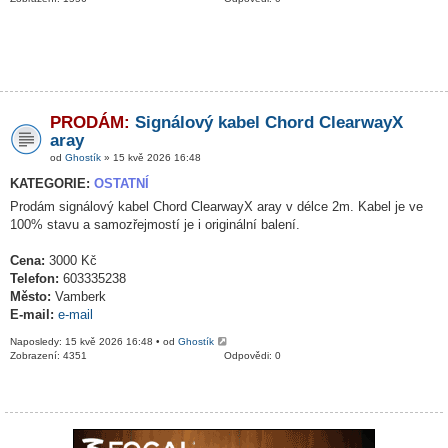
PRODÁM:
Signálový kabel Chord ClearwayX
aray
od
Ghostík
» 15 kvě 2026 16:48
KATEGORIE:
OSTATNÍ
Prodám signálový kabel Chord ClearwayX aray v délce 2m. Kabel je ve
100% stavu a samozřejmostí je i originální balení.
Cena:
3000 Kč
Telefon:
603335238
Město:
Vamberk
E-mail:
e-mail
Naposledy: 15 kvě 2026 16:48 • od
Ghostík
Zobrazení: 4351
Odpovědi: 0