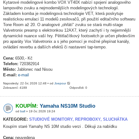
Kytarové modelingové kombo VOX VT40X nabízí spojení analogového
lampového zvuku a nejmodernějších modelingových technologií.
Základem komba je modelingová technologie VET, která poskytuje
realistickou emulaci 11 modelů zesilovačů, při použití editačního softwaru
Tone Room až 20. O analogové „ohřátí“ zvuku se stará multi-stage
Valvetronix preamp s elektronkou 12AX7, který zachytí i ty nejjemnější
dynamické nuance vaší hry. Pětitlačítkový footswitch je určen především
pro aparáty Vox Valvetronix a s jeho pomocí je možné přepínat kanály,
ovládání reverbu a dalších efektů či nastavení tap-tempo.
Cena:
6500,- Kč
Telefon:
720382914
Město:
Jablonec nad Nisou
E-mail:
e-mail
Naposledy: 22 črc 2026 12:48 • od
Joepour
Zobrazení: 4189
Odpovědi: 0
KOUPÍM:
Yamaha NS10M Studio
od
ball
» 19 črc 2026 19:24
KATEGORIE:
STUDIOVÉ MONITORY, REPROBOXY, SLUCHÁTKA
Koupím staré Yamahy NS 10M studio verzi . Děkuji za nabídku
Cena:
neuvedena