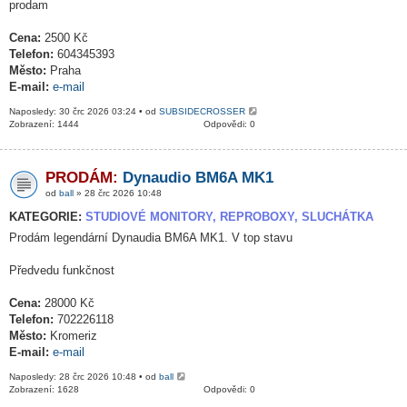
prodam
Cena:
2500 Kč
Telefon:
604345393
Město:
Praha
E-mail:
e-mail
Naposledy: 30 črc 2026 03:24 • od
SUBSIDECROSSER
Zobrazení: 1444
Odpovědi: 0
PRODÁM:
Dynaudio BM6A MK1
od
ball
» 28 črc 2026 10:48
KATEGORIE:
STUDIOVÉ MONITORY, REPROBOXY, SLUCHÁTKA
Prodám legendární Dynaudia BM6A MK1. V top stavu
Předvedu funkčnost
Cena:
28000 Kč
Telefon:
702226118
Město:
Kromeriz
E-mail:
e-mail
Naposledy: 28 črc 2026 10:48 • od
ball
Zobrazení: 1628
Odpovědi: 0