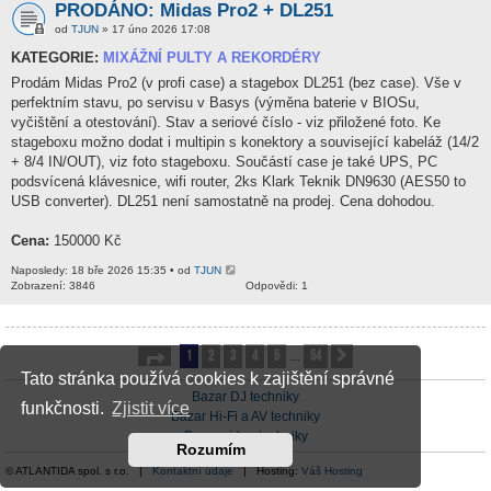
PRODÁNO: Midas Pro2 + DL251
od
TJUN
» 17 úno 2026 17:08
KATEGORIE:
MIXÁŽNÍ PULTY A REKORDÉRY
Prodám Midas Pro2 (v profi case) a stagebox DL251 (bez case). Vše v
perfektním stavu, po servisu v Basys (výměna baterie v BIOSu,
vyčištění a otestování). Stav a seriové číslo - viz přiložené foto. Ke
stageboxu možno dodat i multipin s konektory a související kabeláž (14/2
+ 8/4 IN/OUT), viz foto stageboxu. Součástí case je také UPS, PC
podsvícená klávesnice, wifi router, 2ks Klark Teknik DN9630 (AES50 to
USB converter). DL251 není samostatně na prodej. Cena dohodou.
Cena:
150000 Kč
Naposledy: 18 bře 2026 15:35 • od
TJUN
Zobrazení: 3846
Odpovědi: 1
1
2
3
4
5
54
Stránka
1
z
54
Další
…
Tato stránka používá cookies k zajištění správné
Bazar DJ techniky
funkčnosti.
Zjistit více
Bazar Hi-Fi a AV techniky
Bazar video techniky
Rozumím
© ATLANTIDA spol. s r.o. |
Kontaktní údaje
| Hosting:
Váš Hosting