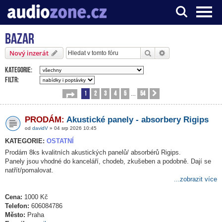
Bazar
Server o digitálním zpracování zvuku
Hledat
Pokročilé hledání
Nový inzerát
Kategorie:
Filtr:
1
2
3
4
5
54
Stránka
1
z
54
Další
…
PRODÁM:
Akustické panely - absorbery Rigips
od
davidV
» 04 srp 2026 10:45
KATEGORIE:
OSTATNÍ
Prodám 8ks kvalitních akustických panelů/ absorbérů Rigips.
Panely jsou vhodné do kanceláří, chodeb, zkušeben a podobně. Dají se
natřít/pomalovat.
...zobrazit více
Cena:
1000 Kč
Telefon:
606084786
Město:
Praha