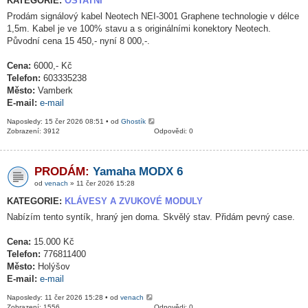
KATEGORIE:
OSTATNÍ
Prodám signálový kabel Neotech NEI-3001 Graphene technologie v délce
1,5m. Kabel je ve 100% stavu a s originálními konektory Neotech.
Původní cena 15 450,- nyní 8 000,-.
Cena:
6000,- Kč
Telefon:
603335238
Město:
Vamberk
E-mail:
e-mail
Naposledy: 15 čer 2026 08:51 • od
Ghostík
Zobrazení: 3912
Odpovědi: 0
PRODÁM:
Yamaha MODX 6
od
venach
» 11 čer 2026 15:28
KATEGORIE:
KLÁVESY A ZVUKOVÉ MODULY
Nabízím tento syntík, hraný jen doma. Skvělý stav. Přidám pevný case.
Cena:
15.000 Kč
Telefon:
776811400
Město:
Holýšov
E-mail:
e-mail
Naposledy: 11 čer 2026 15:28 • od
venach
Zobrazení: 1556
Odpovědi: 0