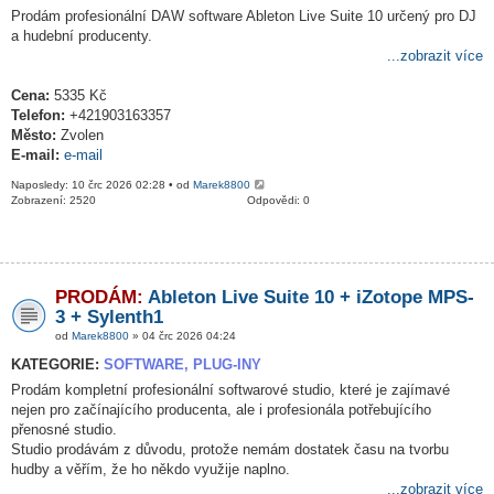
Prodám profesionální DAW software Ableton Live Suite 10 určený pro DJ
a hudební producenty.
...zobrazit více
Cena:
5335 Kč
Telefon:
+421903163357
Město:
Zvolen
E-mail:
e-mail
Naposledy: 10 črc 2026 02:28 • od
Marek8800
Zobrazení: 2520
Odpovědi: 0
PRODÁM:
Ableton Live Suite 10 + iZotope MPS-
3 + Sylenth1
od
Marek8800
» 04 črc 2026 04:24
KATEGORIE:
SOFTWARE, PLUG-INY
Prodám kompletní profesionální softwarové studio, které je zajímavé
nejen pro začínajícího producenta, ale i profesionála potřebujícího
přenosné studio.
Studio prodávám z důvodu, protože nemám dostatek času na tvorbu
hudby a věřím, že ho někdo využije naplno.
...zobrazit více