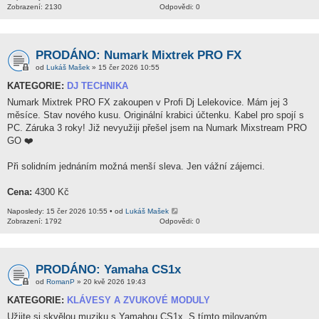
Zobrazení: 2130
Odpovědi: 0
PRODÁNO: Numark Mixtrek PRO FX
od
Lukáš Mašek
» 15 čer 2026 10:55
KATEGORIE:
DJ TECHNIKA
Numark Mixtrek PRO FX zakoupen v Profi Dj Lelekovice. Mám jej 3
měsíce. Stav nového kusu. Originální krabici účtenku. Kabel pro spojí s
PC. Záruka 3 roky! Již nevyužiji přešel jsem na Numark Mixstream PRO
GO ❤️
Při solidním jednáním možná menší sleva. Jen vážní zájemci.
Cena:
4300 Kč
Naposledy: 15 čer 2026 10:55 • od
Lukáš Mašek
Zobrazení: 1792
Odpovědi: 0
PRODÁNO: Yamaha CS1x
od
RomanP
» 20 kvě 2026 19:43
KATEGORIE:
KLÁVESY A ZVUKOVÉ MODULY
Užijte si skvělou muziku s Yamahou CS1x. S tímto milovaným