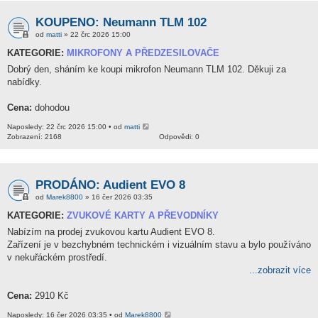
KOUPENO: Neumann TLM 102
od
matti
» 22 črc 2026 15:00
KATEGORIE:
MIKROFONY A PŘEDZESILOVAČE
Dobrý den, sháním ke koupi mikrofon Neumann TLM 102. Děkuji za
nabídky.
Cena:
dohodou
Naposledy: 22 črc 2026 15:00 • od
matti
Zobrazení: 2168
Odpovědi: 0
PRODÁNO: Audient EVO 8
od
Marek8800
» 16 čer 2026 03:35
KATEGORIE:
ZVUKOVÉ KARTY A PŘEVODNÍKY
Nabízím na prodej zvukovou kartu Audient EVO 8.
Zařízení je v bezchybném technickém i vizuálním stavu a bylo používáno
v nekuřáckém prostředí.
...zobrazit více
Cena:
2910 Kč
Naposledy: 16 čer 2026 03:35 • od
Marek8800