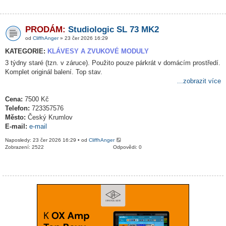
PRODÁM:
Studiologic SL 73 MK2
od
CliffhAnger
» 23 čer 2026 16:29
KATEGORIE:
KLÁVESY A ZVUKOVÉ MODULY
3 týdny staré (tzn. v záruce). Použito pouze párkrát v domácím prostředí.
Komplet originál balení. Top stav.
...zobrazit více
Cena:
7500 Kč
Telefon:
723357576
Město:
Český Krumlov
E-mail:
e-mail
Naposledy: 23 čer 2026 16:29 • od
CliffhAnger
Zobrazení: 2522
Odpovědi: 0