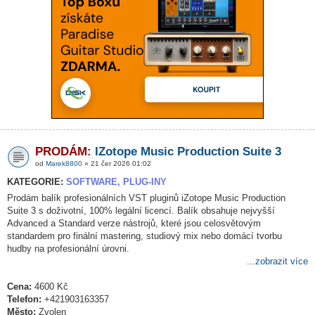
PRODÁM:
IZotope Music Production Suite 3
od
Marek8800
» 21 čer 2026 01:02
KATEGORIE:
SOFTWARE, PLUG-INY
Prodám balík profesionálních VST pluginů iZotope Music Production
Suite 3 s doživotní, 100% legální licencí. Balík obsahuje nejvyšší
Advanced a Standard verze nástrojů, které jsou celosvětovým
standardem pro finální mastering, studiový mix nebo domácí tvorbu
hudby na profesionální úrovni.
...zobrazit více
Cena:
4600 Kč
Telefon:
+421903163357
Město:
Zvolen