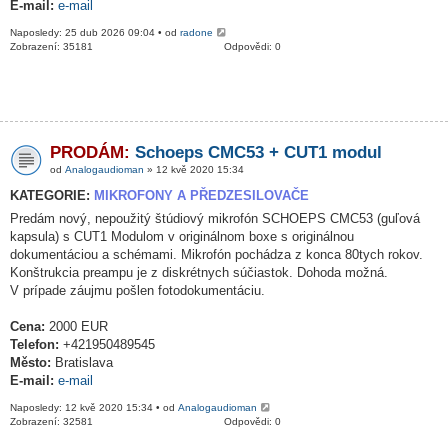
E-mail:
e-mail
Naposledy: 25 dub 2026 09:04 • od
radone
Zobrazení: 35181
Odpovědi: 0
PRODÁM:
Schoeps CMC53 + CUT1 modul
od
Analogaudioman
» 12 kvě 2020 15:34
KATEGORIE:
MIKROFONY A PŘEDZESILOVAČE
Predám nový, nepoužitý štúdiový mikrofón SCHOEPS CMC53 (guľová
kapsula) s CUT1 Modulom v originálnom boxe s originálnou
dokumentáciou a schémami. Mikrofón pochádza z konca 80tych rokov.
Konštrukcia preampu je z diskrétnych súčiastok. Dohoda možná.
V prípade záujmu pošlen fotodokumentáciu.
Cena:
2000 EUR
Telefon:
+421950489545
Město:
Bratislava
E-mail:
e-mail
Naposledy: 12 kvě 2020 15:34 • od
Analogaudioman
Zobrazení: 32581
Odpovědi: 0