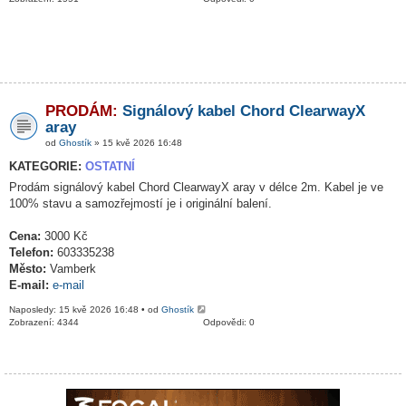
PRODÁM:
Signálový kabel Chord ClearwayX
aray
od
Ghostík
» 15 kvě 2026 16:48
KATEGORIE:
OSTATNÍ
Prodám signálový kabel Chord ClearwayX aray v délce 2m. Kabel je ve
100% stavu a samozřejmostí je i originální balení.
Cena:
3000 Kč
Telefon:
603335238
Město:
Vamberk
E-mail:
e-mail
Naposledy: 15 kvě 2026 16:48 • od
Ghostík
Zobrazení: 4344
Odpovědi: 0