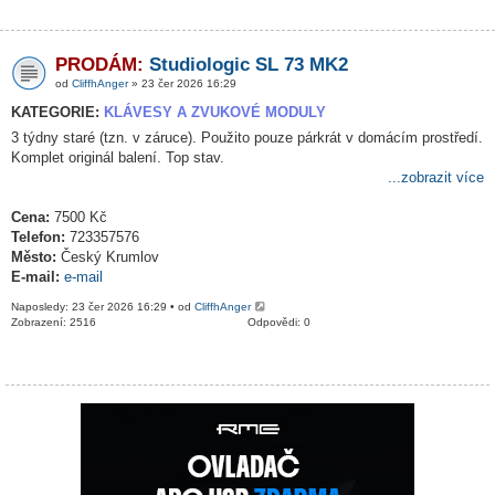
PRODÁM:
Studiologic SL 73 MK2
od
CliffhAnger
» 23 čer 2026 16:29
KATEGORIE:
KLÁVESY A ZVUKOVÉ MODULY
3 týdny staré (tzn. v záruce). Použito pouze párkrát v domácím prostředí.
Komplet originál balení. Top stav.
...zobrazit více
Cena:
7500 Kč
Telefon:
723357576
Město:
Český Krumlov
E-mail:
e-mail
Naposledy: 23 čer 2026 16:29 • od
CliffhAnger
Zobrazení: 2516
Odpovědi: 0