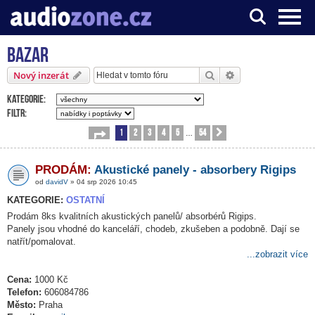
Bazar
Server o digitálním zpracování zvuku
Hledat
Pokročilé hledání
Nový inzerát
Kategorie:
Filtr:
1
2
3
4
5
54
Stránka
1
z
54
Další
…
PRODÁM:
Akustické panely - absorbery Rigips
od
davidV
» 04 srp 2026 10:45
KATEGORIE:
OSTATNÍ
Prodám 8ks kvalitních akustických panelů/ absorbérů Rigips.
Panely jsou vhodné do kanceláří, chodeb, zkušeben a podobně. Dají se
natřít/pomalovat.
...zobrazit více
Cena:
1000 Kč
Telefon:
606084786
Město:
Praha