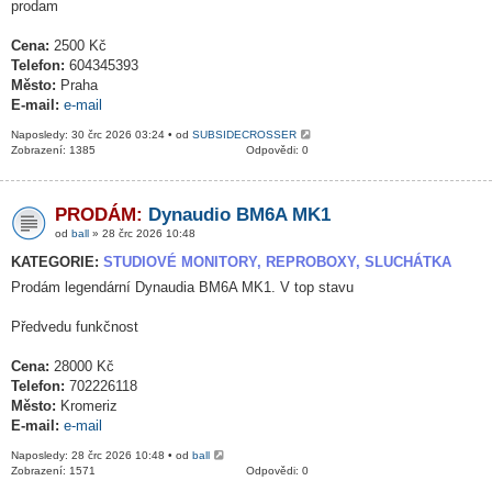
prodam
Cena:
2500 Kč
Telefon:
604345393
Město:
Praha
E-mail:
e-mail
Naposledy: 30 črc 2026 03:24 • od
SUBSIDECROSSER
Zobrazení: 1385
Odpovědi: 0
PRODÁM:
Dynaudio BM6A MK1
od
ball
» 28 črc 2026 10:48
KATEGORIE:
STUDIOVÉ MONITORY, REPROBOXY, SLUCHÁTKA
Prodám legendární Dynaudia BM6A MK1. V top stavu
Předvedu funkčnost
Cena:
28000 Kč
Telefon:
702226118
Město:
Kromeriz
E-mail:
e-mail
Naposledy: 28 črc 2026 10:48 • od
ball
Zobrazení: 1571
Odpovědi: 0