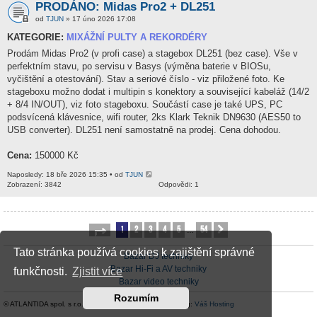
PRODÁNO: Midas Pro2 + DL251
od
TJUN
» 17 úno 2026 17:08
KATEGORIE:
MIXÁŽNÍ PULTY A REKORDÉRY
Prodám Midas Pro2 (v profi case) a stagebox DL251 (bez case). Vše v
perfektním stavu, po servisu v Basys (výměna baterie v BIOSu,
vyčištění a otestování). Stav a seriové číslo - viz přiložené foto. Ke
stageboxu možno dodat i multipin s konektory a související kabeláž (14/2
+ 8/4 IN/OUT), viz foto stageboxu. Součástí case je také UPS, PC
podsvícená klávesnice, wifi router, 2ks Klark Teknik DN9630 (AES50 to
USB converter). DL251 není samostatně na prodej. Cena dohodou.
Cena:
150000 Kč
Naposledy: 18 bře 2026 15:35 • od
TJUN
Zobrazení: 3842
Odpovědi: 1
1
2
3
4
5
54
Stránka
1
z
54
Další
…
Tato stránka používá cookies k zajištění správné
Bazar DJ techniky
Bazar Hi-Fi a AV techniky
funkčnosti.
Zjistit více
Bazar video techniky
Rozumím
© ATLANTIDA spol. s r.o. |
Kontaktní údaje
| Hosting:
Váš Hosting