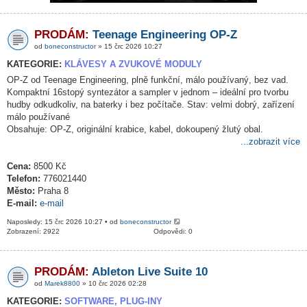
PRODÁM:
Teenage Engineering OP-Z
od
boneconstructor
» 15 črc 2026 10:27
KATEGORIE:
KLÁVESY A ZVUKOVÉ MODULY
OP-Z od Teenage Engineering, plně funkční, málo používaný, bez vad.
Kompaktní 16stopý syntezátor a sampler v jednom – ideální pro tvorbu
hudby odkudkoliv, na baterky i bez počítače. Stav: velmi dobrý, zařízení
málo používané
Obsahuje: OP-Z, originální krabice, kabel, dokoupený žlutý obal.
...zobrazit více
Cena:
8500 Kč
Telefon:
776021440
Město:
Praha 8
E-mail:
e-mail
Naposledy: 15 črc 2026 10:27 • od
boneconstructor
Zobrazení: 2922
Odpovědi: 0
PRODÁM:
Ableton Live Suite 10
od
Marek8800
» 10 črc 2026 02:28
KATEGORIE:
SOFTWARE, PLUG-INY