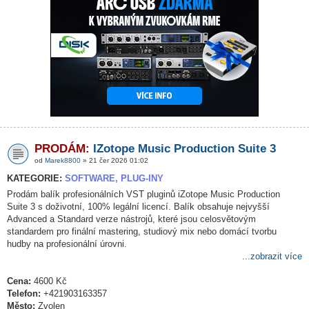
PRODÁM:
IZotope Music Production Suite 3
od
Marek8800
» 21 čer 2026 01:02
KATEGORIE:
SOFTWARE, PLUG-INY
Prodám balík profesionálních VST pluginů iZotope Music Production
Suite 3 s doživotní, 100% legální licencí. Balík obsahuje nejvyšší
Advanced a Standard verze nástrojů, které jsou celosvětovým
standardem pro finální mastering, studiový mix nebo domácí tvorbu
hudby na profesionální úrovni.
...zobrazit více
Cena:
4600 Kč
Telefon:
+421903163357
Město:
Zvolen