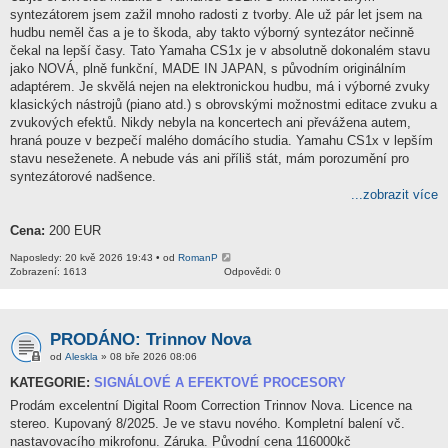
syntezátorem jsem zažil mnoho radosti z tvorby. Ale už pár let jsem na
hudbu neměl čas a je to škoda, aby takto výborný syntezátor nečinně
čekal na lepší časy. Tato Yamaha CS1x je v absolutně dokonalém stavu
jako NOVÁ, plně funkční, MADE IN JAPAN, s původním originálním
adaptérem. Je skvělá nejen na elektronickou hudbu, má i výborné zvuky
klasických nástrojů (piano atd.) s obrovskými možnostmi editace zvuku a
zvukových efektů. Nikdy nebyla na koncertech ani převážena autem,
hraná pouze v bezpečí malého domácího studia. Yamahu CS1x v lepším
stavu neseženete. A nebude vás ani příliš stát, mám porozumění pro
syntezátorové nadšence.
...zobrazit více
Cena:
200 EUR
Naposledy: 20 kvě 2026 19:43 • od
RomanP
Zobrazení: 1613
Odpovědi: 0
PRODÁNO: Trinnov Nova
od
Aleskla
» 08 bře 2026 08:06
KATEGORIE:
SIGNÁLOVÉ A EFEKTOVÉ PROCESORY
Prodám excelentní Digital Room Correction Trinnov Nova. Licence na
stereo. Kupovaný 8/2025. Je ve stavu nového. Kompletní balení vč.
nastavovacího mikrofonu. Záruka. Původní cena 116000kč