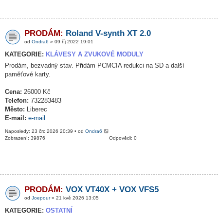
PRODÁM:
Roland V-synth XT 2.0
od
Ondra6
» 09 říj 2022 19:01
KATEGORIE:
KLÁVESY A ZVUKOVÉ MODULY
Prodám, bezvadný stav. Přidám PCMCIA redukci na SD a další
paměťové karty.
Cena:
26000 Kč
Telefon:
732283483
Město:
Liberec
E-mail:
e-mail
Naposledy: 23 črc 2026 20:39 • od
Ondra6
Zobrazení: 39876
Odpovědi: 0
PRODÁM:
VOX VT40X + VOX VFS5
od
Joepour
» 21 kvě 2026 13:05
KATEGORIE:
OSTATNÍ