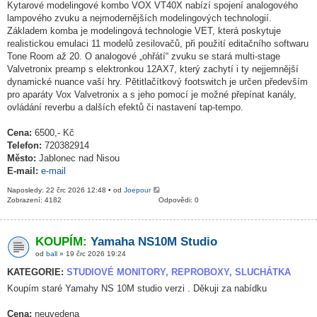
Kytarové modelingové kombo VOX VT40X nabízí spojení analogového
lampového zvuku a nejmodernějších modelingových technologií.
Základem komba je modelingová technologie VET, která poskytuje
realistickou emulaci 11 modelů zesilovačů, při použití editačního softwaru
Tone Room až 20. O analogové „ohřátí“ zvuku se stará multi-stage
Valvetronix preamp s elektronkou 12AX7, který zachytí i ty nejjemnější
dynamické nuance vaší hry. Pětitlačítkový footswitch je určen především
pro aparáty Vox Valvetronix a s jeho pomocí je možné přepínat kanály,
ovládání reverbu a dalších efektů či nastavení tap-tempo.
Cena:
6500,- Kč
Telefon:
720382914
Město:
Jablonec nad Nisou
E-mail:
e-mail
Naposledy: 22 črc 2026 12:48 • od
Joepour
Zobrazení: 4182
Odpovědi: 0
KOUPÍM:
Yamaha NS10M Studio
od
ball
» 19 črc 2026 19:24
KATEGORIE:
STUDIOVÉ MONITORY, REPROBOXY, SLUCHÁTKA
Koupím staré Yamahy NS 10M studio verzi . Děkuji za nabídku
Cena:
neuvedena