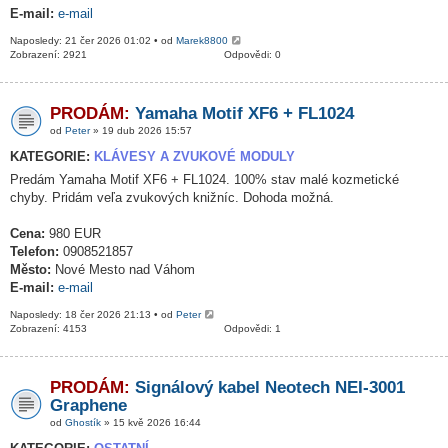
E-mail:
e-mail
Naposledy: 21 čer 2026 01:02 • od
Marek8800
Zobrazení: 2921
Odpovědi: 0
PRODÁM:
Yamaha Motif XF6 + FL1024
od
Peter
» 19 dub 2026 15:57
KATEGORIE:
KLÁVESY A ZVUKOVÉ MODULY
Predám Yamaha Motif XF6 + FL1024. 100% stav malé kozmetické
chyby. Pridám veľa zvukových knižníc. Dohoda možná.
Cena:
980 EUR
Telefon:
0908521857
Město:
Nové Mesto nad Váhom
E-mail:
e-mail
Naposledy: 18 čer 2026 21:13 • od
Peter
Zobrazení: 4153
Odpovědi: 1
PRODÁM:
Signálový kabel Neotech NEI-3001
Graphene
od
Ghostík
» 15 kvě 2026 16:44