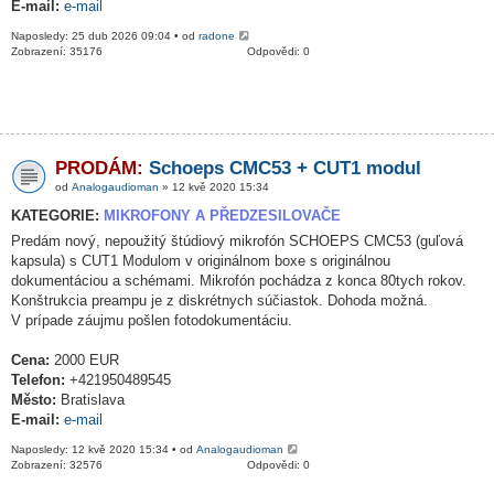
E-mail:
e-mail
Naposledy: 25 dub 2026 09:04 • od
radone
Zobrazení: 35176
Odpovědi: 0
PRODÁM:
Schoeps CMC53 + CUT1 modul
od
Analogaudioman
» 12 kvě 2020 15:34
KATEGORIE:
MIKROFONY A PŘEDZESILOVAČE
Predám nový, nepoužitý štúdiový mikrofón SCHOEPS CMC53 (guľová
kapsula) s CUT1 Modulom v originálnom boxe s originálnou
dokumentáciou a schémami. Mikrofón pochádza z konca 80tych rokov.
Konštrukcia preampu je z diskrétnych súčiastok. Dohoda možná.
V prípade záujmu pošlen fotodokumentáciu.
Cena:
2000 EUR
Telefon:
+421950489545
Město:
Bratislava
E-mail:
e-mail
Naposledy: 12 kvě 2020 15:34 • od
Analogaudioman
Zobrazení: 32576
Odpovědi: 0