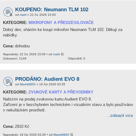
KOUPENO: Neumann TLM 102
od
matti
» 22 črc 2026 15:00
KATEGORIE:
MIKROFONY A PŘEDZESILOVAČE
Dobrý den, sháním ke koupi mikrofon Neumann TLM 102. Děkuji za
nabídky.
Cena:
dohodou
Naposledy: 22 črc 2026 15:00 • od
matti
Zobrazení: 2149
Odpovědi: 0
PRODÁNO: Audient EVO 8
od
Marek8800
» 16 čer 2026 03:35
KATEGORIE:
ZVUKOVÉ KARTY A PŘEVODNÍKY
Nabízím na prodej zvukovou kartu Audient EVO 8.
Zařízení je v bezchybném technickém i vizuálním stavu a bylo používáno
v nekuřáckém prostředí.
...zobrazit více
Cena:
2910 Kč
Naposledy: 16 čer 2026 03:35 • od
Marek8800