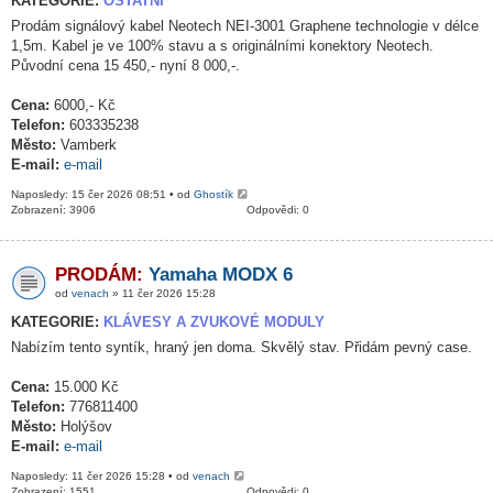
KATEGORIE:
OSTATNÍ
Prodám signálový kabel Neotech NEI-3001 Graphene technologie v délce
1,5m. Kabel je ve 100% stavu a s originálními konektory Neotech.
Původní cena 15 450,- nyní 8 000,-.
Cena:
6000,- Kč
Telefon:
603335238
Město:
Vamberk
E-mail:
e-mail
Naposledy: 15 čer 2026 08:51 • od
Ghostík
Zobrazení: 3906
Odpovědi: 0
PRODÁM:
Yamaha MODX 6
od
venach
» 11 čer 2026 15:28
KATEGORIE:
KLÁVESY A ZVUKOVÉ MODULY
Nabízím tento syntík, hraný jen doma. Skvělý stav. Přidám pevný case.
Cena:
15.000 Kč
Telefon:
776811400
Město:
Holýšov
E-mail:
e-mail
Naposledy: 11 čer 2026 15:28 • od
venach
Zobrazení: 1551
Odpovědi: 0