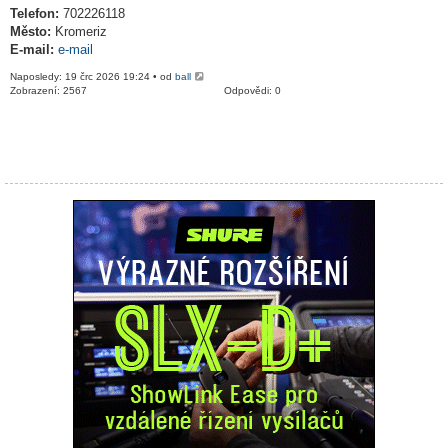
Telefon:
702226118
Město:
Kromeriz
E-mail:
e-mail
Naposledy: 19 črc 2026 19:24 • od
ball
Zobrazení: 2567
Odpovědi: 0