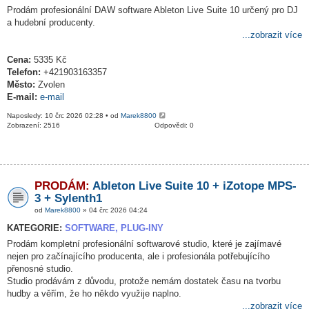
Prodám profesionální DAW software Ableton Live Suite 10 určený pro DJ
a hudební producenty.
...zobrazit více
Cena:
5335 Kč
Telefon:
+421903163357
Město:
Zvolen
E-mail:
e-mail
Naposledy: 10 črc 2026 02:28 • od
Marek8800
Zobrazení: 2516
Odpovědi: 0
PRODÁM:
Ableton Live Suite 10 + iZotope MPS-
3 + Sylenth1
od
Marek8800
» 04 črc 2026 04:24
KATEGORIE:
SOFTWARE, PLUG-INY
Prodám kompletní profesionální softwarové studio, které je zajímavé
nejen pro začínajícího producenta, ale i profesionála potřebujícího
přenosné studio.
Studio prodávám z důvodu, protože nemám dostatek času na tvorbu
hudby a věřím, že ho někdo využije naplno.
...zobrazit více