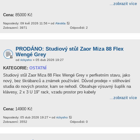
...zobrazit více
Cena:
85000 Kč
Naposledy: 09 kvě 2026 11:56 • od
Aleskla
Zobrazení: 3971
Odpovědi: 2
PRODÁNO: Studiový stůl Zaor Miza 88 Flex
Wengé Grey
od
rickysho
» 05 dub 2026 19:27
KATEGORIE:
OSTATNÍ
Studiový stůl Zaor Miza 88 Flex Wengé Grey v perfketním stavu, jako
nový, bez škrábanců a známek používání. Důvod prodeje = stěhování
studia do nových prostor, kam se nehodí. Obsahuje výsuvný šuplík na
klávesy, 2 x 3 U 19" rack, vzadu prostor pro kabely
...zobrazit více
Cena:
14900 Kč
Naposledy: 05 dub 2026 19:27 • od
rickysho
Zobrazení: 3552
Odpovědi: 0