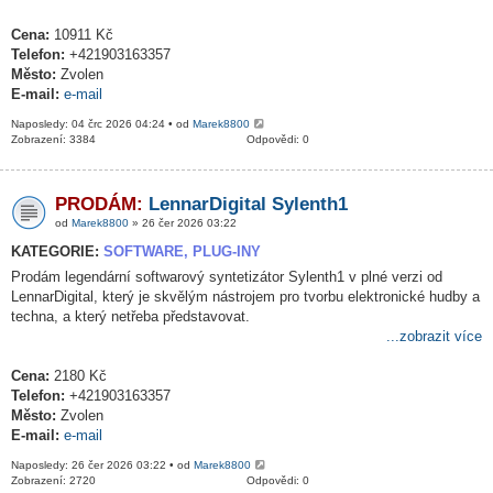
Cena:
10911 Kč
Telefon:
+421903163357
Město:
Zvolen
E-mail:
e-mail
Naposledy: 04 črc 2026 04:24 • od
Marek8800
Zobrazení: 3384
Odpovědi: 0
PRODÁM:
LennarDigital Sylenth1
od
Marek8800
» 26 čer 2026 03:22
KATEGORIE:
SOFTWARE, PLUG-INY
Prodám legendární softwarový syntetizátor Sylenth1 v plné verzi od
LennarDigital, který je skvělým nástrojem pro tvorbu elektronické hudby a
techna, a který netřeba představovat.
...zobrazit více
Cena:
2180 Kč
Telefon:
+421903163357
Město:
Zvolen
E-mail:
e-mail
Naposledy: 26 čer 2026 03:22 • od
Marek8800
Zobrazení: 2720
Odpovědi: 0