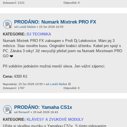
Zobrazení: 2121
Odpovědi: 0
PRODÁNO: Numark Mixtrek PRO FX
od
Lukáš Mašek
» 15 čer 2026 10:55
KATEGORIE:
DJ TECHNIKA
Numark Mixtrek PRO FX zakoupen v Profi Dj Lelekovice. Mám jej 3
měsíce. Stav nového kusu. Originální krabici účtenku. Kabel pro spojí s
PC. Záruka 3 roky! Již nevyužiji přešel jsem na Numark Mixstream PRO
GO ❤️
Při solidním jednáním možná menší sleva. Jen vážní zájemci.
Cena:
4300 Kč
Naposledy: 15 čer 2026 10:55 • od
Lukáš Mašek
Zobrazení: 1787
Odpovědi: 0
PRODÁNO: Yamaha CS1x
od
RomanP
» 20 kvě 2026 19:43
KATEGORIE:
KLÁVESY A ZVUKOVÉ MODULY
Užijte si skvělou muziku s Yamahou CS1x. S tímto milovaným