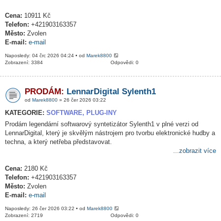
Cena:
10911 Kč
Telefon:
+421903163357
Město:
Zvolen
E-mail:
e-mail
Naposledy: 04 črc 2026 04:24 • od
Marek8800
Zobrazení: 3384
Odpovědi: 0
PRODÁM:
LennarDigital Sylenth1
od
Marek8800
» 26 čer 2026 03:22
KATEGORIE:
SOFTWARE, PLUG-INY
Prodám legendární softwarový syntetizátor Sylenth1 v plné verzi od
LennarDigital, který je skvělým nástrojem pro tvorbu elektronické hudby a
techna, a který netřeba představovat.
...zobrazit více
Cena:
2180 Kč
Telefon:
+421903163357
Město:
Zvolen
E-mail:
e-mail
Naposledy: 26 čer 2026 03:22 • od
Marek8800
Zobrazení: 2719
Odpovědi: 0