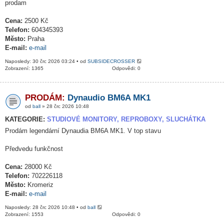
prodam
Cena:
2500 Kč
Telefon:
604345393
Město:
Praha
E-mail:
e-mail
Naposledy: 30 črc 2026 03:24 • od
SUBSIDECROSSER
Zobrazení: 1365
Odpovědi: 0
PRODÁM:
Dynaudio BM6A MK1
od
ball
» 28 črc 2026 10:48
KATEGORIE:
STUDIOVÉ MONITORY, REPROBOXY, SLUCHÁTKA
Prodám legendární Dynaudia BM6A MK1. V top stavu
Předvedu funkčnost
Cena:
28000 Kč
Telefon:
702226118
Město:
Kromeriz
E-mail:
e-mail
Naposledy: 28 črc 2026 10:48 • od
ball
Zobrazení: 1553
Odpovědi: 0