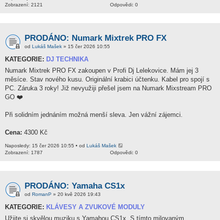
Zobrazení: 2121
Odpovědi: 0
PRODÁNO: Numark Mixtrek PRO FX
od
Lukáš Mašek
» 15 čer 2026 10:55
KATEGORIE:
DJ TECHNIKA
Numark Mixtrek PRO FX zakoupen v Profi Dj Lelekovice. Mám jej 3
měsíce. Stav nového kusu. Originální krabici účtenku. Kabel pro spojí s
PC. Záruka 3 roky! Již nevyužiji přešel jsem na Numark Mixstream PRO
GO ❤️
Při solidním jednáním možná menší sleva. Jen vážní zájemci.
Cena:
4300 Kč
Naposledy: 15 čer 2026 10:55 • od
Lukáš Mašek
Zobrazení: 1787
Odpovědi: 0
PRODÁNO: Yamaha CS1x
od
RomanP
» 20 kvě 2026 19:43
KATEGORIE:
KLÁVESY A ZVUKOVÉ MODULY
Užijte si skvělou muziku s Yamahou CS1x. S tímto milovaným