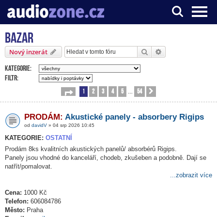
Bazar
Server o digitálním zpracování zvuku
Hledat
Pokročilé hledání
Nový inzerát
Kategorie:
Filtr:
1
2
3
4
5
54
Stránka
1
z
54
Další
…
PRODÁM:
Akustické panely - absorbery Rigips
od
davidV
» 04 srp 2026 10:45
KATEGORIE:
OSTATNÍ
Prodám 8ks kvalitních akustických panelů/ absorbérů Rigips.
Panely jsou vhodné do kanceláří, chodeb, zkušeben a podobně. Dají se
natřít/pomalovat.
...zobrazit více
Cena:
1000 Kč
Telefon:
606084786
Město:
Praha