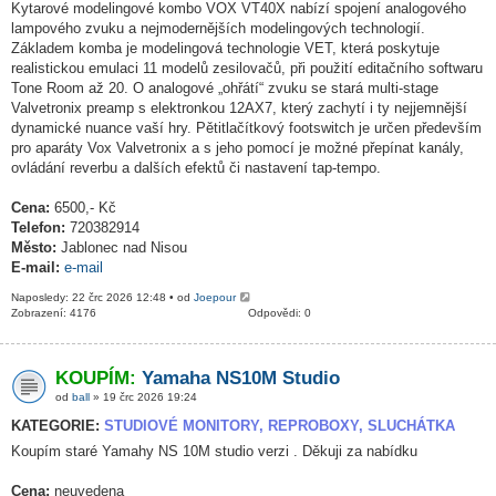
Kytarové modelingové kombo VOX VT40X nabízí spojení analogového
lampového zvuku a nejmodernějších modelingových technologií.
Základem komba je modelingová technologie VET, která poskytuje
realistickou emulaci 11 modelů zesilovačů, při použití editačního softwaru
Tone Room až 20. O analogové „ohřátí“ zvuku se stará multi-stage
Valvetronix preamp s elektronkou 12AX7, který zachytí i ty nejjemnější
dynamické nuance vaší hry. Pětitlačítkový footswitch je určen především
pro aparáty Vox Valvetronix a s jeho pomocí je možné přepínat kanály,
ovládání reverbu a dalších efektů či nastavení tap-tempo.
Cena:
6500,- Kč
Telefon:
720382914
Město:
Jablonec nad Nisou
E-mail:
e-mail
Naposledy: 22 črc 2026 12:48 • od
Joepour
Zobrazení: 4176
Odpovědi: 0
KOUPÍM:
Yamaha NS10M Studio
od
ball
» 19 črc 2026 19:24
KATEGORIE:
STUDIOVÉ MONITORY, REPROBOXY, SLUCHÁTKA
Koupím staré Yamahy NS 10M studio verzi . Děkuji za nabídku
Cena:
neuvedena