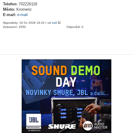
Telefon:
702226118
Město:
Kromeriz
E-mail:
e-mail
Naposledy: 19 črc 2026 19:24 • od
ball
Zobrazení: 2550
Odpovědi: 0