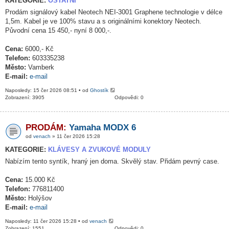
KATEGORIE:
OSTATNÍ
Prodám signálový kabel Neotech NEI-3001 Graphene technologie v délce
1,5m. Kabel je ve 100% stavu a s originálními konektory Neotech.
Původní cena 15 450,- nyní 8 000,-.
Cena:
6000,- Kč
Telefon:
603335238
Město:
Vamberk
E-mail:
e-mail
Naposledy: 15 čer 2026 08:51 • od
Ghostík
Zobrazení: 3905
Odpovědi: 0
PRODÁM:
Yamaha MODX 6
od
venach
» 11 čer 2026 15:28
KATEGORIE:
KLÁVESY A ZVUKOVÉ MODULY
Nabízím tento syntík, hraný jen doma. Skvělý stav. Přidám pevný case.
Cena:
15.000 Kč
Telefon:
776811400
Město:
Holýšov
E-mail:
e-mail
Naposledy: 11 čer 2026 15:28 • od
venach
Zobrazení: 1551
Odpovědi: 0