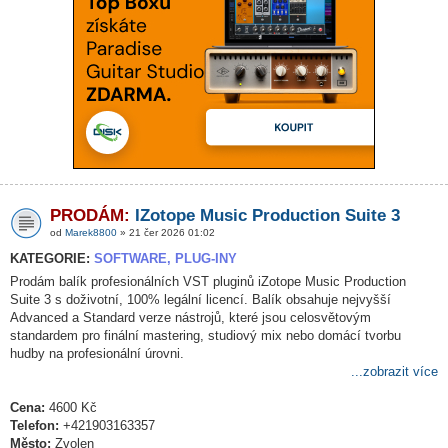
PRODÁM:
IZotope Music Production Suite 3
od
Marek8800
» 21 čer 2026 01:02
KATEGORIE:
SOFTWARE, PLUG-INY
Prodám balík profesionálních VST pluginů iZotope Music Production
Suite 3 s doživotní, 100% legální licencí. Balík obsahuje nejvyšší
Advanced a Standard verze nástrojů, které jsou celosvětovým
standardem pro finální mastering, studiový mix nebo domácí tvorbu
hudby na profesionální úrovni.
...zobrazit více
Cena:
4600 Kč
Telefon:
+421903163357
Město:
Zvolen