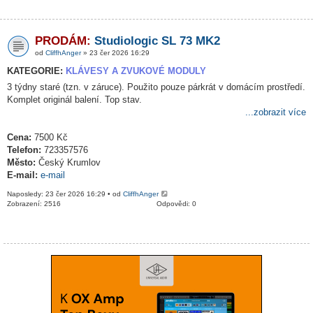
PRODÁM:
Studiologic SL 73 MK2
od
CliffhAnger
» 23 čer 2026 16:29
KATEGORIE:
KLÁVESY A ZVUKOVÉ MODULY
3 týdny staré (tzn. v záruce). Použito pouze párkrát v domácím prostředí.
Komplet originál balení. Top stav.
...zobrazit více
Cena:
7500 Kč
Telefon:
723357576
Město:
Český Krumlov
E-mail:
e-mail
Naposledy: 23 čer 2026 16:29 • od
CliffhAnger
Zobrazení: 2516
Odpovědi: 0