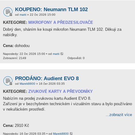
KOUPENO: Neumann TLM 102
od
matti
» 22 črc 2026 15:00
KATEGORIE:
MIKROFONY A PŘEDZESILOVAČE
Dobrý den, sháním ke koupi mikrofon Neumann TLM 102. Děkuji za
nabídky.
Cena:
dohodou
Naposledy: 22 črc 2026 15:00 • od
matti
Zobrazení: 2149
Odpovědi: 0
PRODÁNO: Audient EVO 8
od
Marek8800
» 16 čer 2026 03:35
KATEGORIE:
ZVUKOVÉ KARTY A PŘEVODNÍKY
Nabízím na prodej zvukovou kartu Audient EVO 8.
Zařízení je v bezchybném technickém i vizuálním stavu a bylo používáno
v nekuřáckém prostředí.
...zobrazit více
Cena:
2910 Kč
Naposledy: 16 čer 2026 03:35 • od
Marek8800