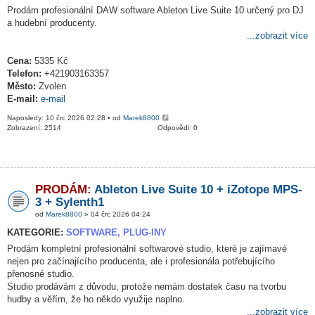
Prodám profesionální DAW software Ableton Live Suite 10 určený pro DJ
a hudební producenty.
...zobrazit více
Cena:
5335 Kč
Telefon:
+421903163357
Město:
Zvolen
E-mail:
e-mail
Naposledy: 10 črc 2026 02:28 • od
Marek8800
Zobrazení: 2514
Odpovědi: 0
PRODÁM:
Ableton Live Suite 10 + iZotope MPS-
3 + Sylenth1
od
Marek8800
» 04 črc 2026 04:24
KATEGORIE:
SOFTWARE, PLUG-INY
Prodám kompletní profesionální softwarové studio, které je zajímavé
nejen pro začínajícího producenta, ale i profesionála potřebujícího
přenosné studio.
Studio prodávám z důvodu, protože nemám dostatek času na tvorbu
hudby a věřím, že ho někdo využije naplno.
...zobrazit více