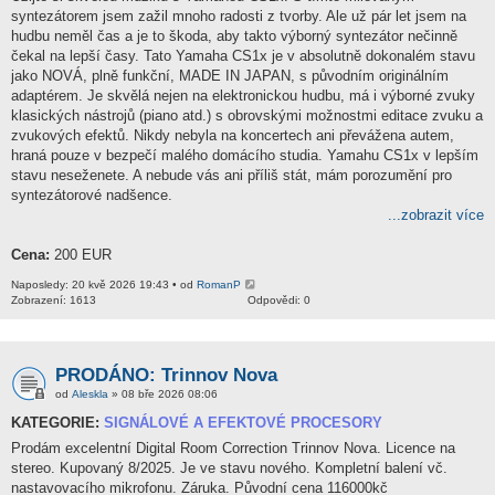
syntezátorem jsem zažil mnoho radosti z tvorby. Ale už pár let jsem na
hudbu neměl čas a je to škoda, aby takto výborný syntezátor nečinně
čekal na lepší časy. Tato Yamaha CS1x je v absolutně dokonalém stavu
jako NOVÁ, plně funkční, MADE IN JAPAN, s původním originálním
adaptérem. Je skvělá nejen na elektronickou hudbu, má i výborné zvuky
klasických nástrojů (piano atd.) s obrovskými možnostmi editace zvuku a
zvukových efektů. Nikdy nebyla na koncertech ani převážena autem,
hraná pouze v bezpečí malého domácího studia. Yamahu CS1x v lepším
stavu neseženete. A nebude vás ani příliš stát, mám porozumění pro
syntezátorové nadšence.
...zobrazit více
Cena:
200 EUR
Naposledy: 20 kvě 2026 19:43 • od
RomanP
Zobrazení: 1613
Odpovědi: 0
PRODÁNO: Trinnov Nova
od
Aleskla
» 08 bře 2026 08:06
KATEGORIE:
SIGNÁLOVÉ A EFEKTOVÉ PROCESORY
Prodám excelentní Digital Room Correction Trinnov Nova. Licence na
stereo. Kupovaný 8/2025. Je ve stavu nového. Kompletní balení vč.
nastavovacího mikrofonu. Záruka. Původní cena 116000kč