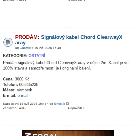
PRODÁM:
Signálový kabel Chord ClearwayX
aray
od
Ghostík
» 15 kvě 2026 16:48
KATEGORIE:
OSTATNÍ
Prodám signálový kabel Chord ClearwayX aray v délce 2m. Kabel je ve
100% stavu a samozřejmostí je i originální balení.
Cena:
3000 Kč
Telefon:
603335238
Město:
Vamberk
E-mail:
e-mail
Naposledy: 15 kvě 2026 16:48 • od
Ghostík
Zobrazení: 4342
Odpovědi: 0