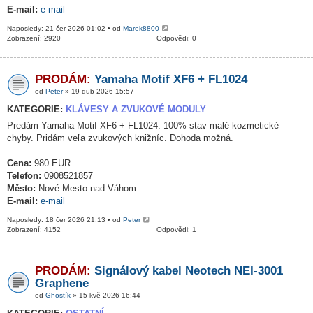
E-mail:
e-mail
Naposledy: 21 čer 2026 01:02 • od
Marek8800
Zobrazení: 2920
Odpovědi: 0
PRODÁM:
Yamaha Motif XF6 + FL1024
od
Peter
» 19 dub 2026 15:57
KATEGORIE:
KLÁVESY A ZVUKOVÉ MODULY
Predám Yamaha Motif XF6 + FL1024. 100% stav malé kozmetické
chyby. Pridám veľa zvukových knižníc. Dohoda možná.
Cena:
980 EUR
Telefon:
0908521857
Město:
Nové Mesto nad Váhom
E-mail:
e-mail
Naposledy: 18 čer 2026 21:13 • od
Peter
Zobrazení: 4152
Odpovědi: 1
PRODÁM:
Signálový kabel Neotech NEI-3001
Graphene
od
Ghostík
» 15 kvě 2026 16:44