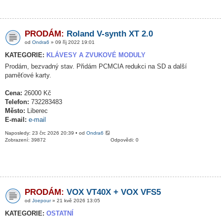
PRODÁM:
Roland V-synth XT 2.0
od
Ondra6
» 09 říj 2022 19:01
KATEGORIE:
KLÁVESY A ZVUKOVÉ MODULY
Prodám, bezvadný stav. Přidám PCMCIA redukci na SD a další
paměťové karty.
Cena:
26000 Kč
Telefon:
732283483
Město:
Liberec
E-mail:
e-mail
Naposledy: 23 črc 2026 20:39 • od
Ondra6
Zobrazení: 39872
Odpovědi: 0
PRODÁM:
VOX VT40X + VOX VFS5
od
Joepour
» 21 kvě 2026 13:05
KATEGORIE:
OSTATNÍ