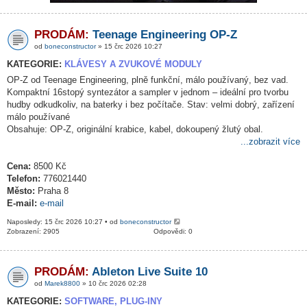
PRODÁM:
Teenage Engineering OP-Z
od
boneconstructor
» 15 črc 2026 10:27
KATEGORIE:
KLÁVESY A ZVUKOVÉ MODULY
OP-Z od Teenage Engineering, plně funkční, málo používaný, bez vad.
Kompaktní 16stopý syntezátor a sampler v jednom – ideální pro tvorbu
hudby odkudkoliv, na baterky i bez počítače. Stav: velmi dobrý, zařízení
málo používané
Obsahuje: OP-Z, originální krabice, kabel, dokoupený žlutý obal.
...zobrazit více
Cena:
8500 Kč
Telefon:
776021440
Město:
Praha 8
E-mail:
e-mail
Naposledy: 15 črc 2026 10:27 • od
boneconstructor
Zobrazení: 2905
Odpovědi: 0
PRODÁM:
Ableton Live Suite 10
od
Marek8800
» 10 črc 2026 02:28
KATEGORIE:
SOFTWARE, PLUG-INY