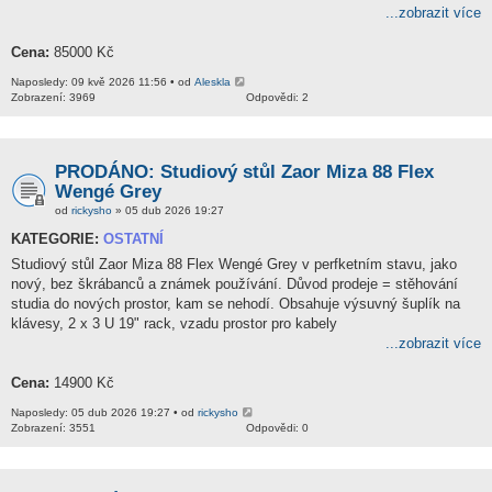
...zobrazit více
Cena:
85000 Kč
Naposledy: 09 kvě 2026 11:56 • od
Aleskla
Zobrazení: 3969
Odpovědi: 2
PRODÁNO: Studiový stůl Zaor Miza 88 Flex
Wengé Grey
od
rickysho
» 05 dub 2026 19:27
KATEGORIE:
OSTATNÍ
Studiový stůl Zaor Miza 88 Flex Wengé Grey v perfketním stavu, jako
nový, bez škrábanců a známek používání. Důvod prodeje = stěhování
studia do nových prostor, kam se nehodí. Obsahuje výsuvný šuplík na
klávesy, 2 x 3 U 19" rack, vzadu prostor pro kabely
...zobrazit více
Cena:
14900 Kč
Naposledy: 05 dub 2026 19:27 • od
rickysho
Zobrazení: 3551
Odpovědi: 0