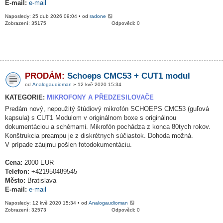
E-mail:
e-mail
Naposledy: 25 dub 2026 09:04 • od
radone
Zobrazení: 35175
Odpovědi: 0
PRODÁM:
Schoeps CMC53 + CUT1 modul
od
Analogaudioman
» 12 kvě 2020 15:34
KATEGORIE:
MIKROFONY A PŘEDZESILOVAČE
Predám nový, nepoužitý štúdiový mikrofón SCHOEPS CMC53 (guľová
kapsula) s CUT1 Modulom v originálnom boxe s originálnou
dokumentáciou a schémami. Mikrofón pochádza z konca 80tych rokov.
Konštrukcia preampu je z diskrétnych súčiastok. Dohoda možná.
V prípade záujmu pošlen fotodokumentáciu.
Cena:
2000 EUR
Telefon:
+421950489545
Město:
Bratislava
E-mail:
e-mail
Naposledy: 12 kvě 2020 15:34 • od
Analogaudioman
Zobrazení: 32573
Odpovědi: 0