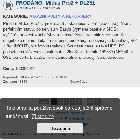
PRODÁNO: Midas Pro2 + DL251
od
TJUN
» 17 úno 2026 17:08
KATEGORIE:
MIXÁŽNÍ PULTY A REKORDÉRY
Prodám Midas Pro2 (v profi case) a stagebox DL251 (bez case). Vše v
perfektním stavu, po servisu v Basys (výměna baterie v BIOSu,
vyčištění a otestování). Stav a seriové číslo - viz přiložené foto. Ke
stageboxu možno dodat i multipin s konektory a související kabeláž (14/2
+ 8/4 IN/OUT), viz foto stageboxu. Součástí case je také UPS, PC
podsvícená klávesnice, wifi router, 2ks Klark Teknik DN9630 (AES50 to
USB converter). DL251 není samostatně na prodej. Cena dohodou.
Cena:
150000 Kč
Naposledy: 18 bře 2026 15:35 • od
TJUN
Zobrazení: 3840
Odpovědi: 1
1
2
3
4
5
54
Stránka
1
z
54
Další
…
Tato stránka používá cookies k zajištění správné
Bazar DJ techniky
funkčnosti.
Zjistit více
Bazar Hi-Fi a AV techniky
Bazar video techniky
Rozumím
© ATLANTIDA spol. s r.o. |
Kontaktní údaje
| Hosting:
Váš Hosting