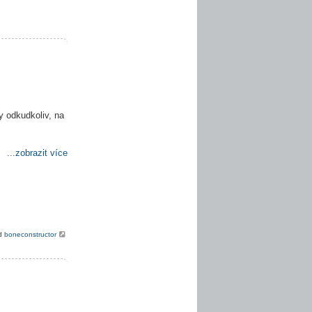
y odkudkoliv, na
...zobrazit více
od
boneconstructor