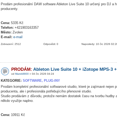
Prodám profesionální DAW software Ableton Live Suite 10 určený pro DJ a 
producenty.
Cena:
5335 Kč
Telefon:
+421903163357
Město:
Zvolen
E-mail:
e-mail
Zobrazení: 2512
Odpovědi: 0
Naposledy: 10 črc 2026 02:2
PRODÁM:
Ableton Live Suite 10 + iZotope MPS-3 +
od
Marek8800
» 04 črc 2026 04:24
KATEGORIE:
SOFTWARE, PLUG-INY
Prodám kompletní profesionální softwarové studio, které je zajímavé nejen p
producenta, ale i profesionála potřebujícího přenosné studio.
Studio prodávám z důvodu, protože nemám dostatek času na tvorbu hudby a
někdo využije naplno.
Cena:
10911 Kč