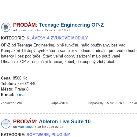
PRODÁM:
Teenage Engineering OP-Z
od
boneconstructor
» 15 črc 2026 10:27
KATEGORIE:
KLÁVESY A ZVUKOVÉ MODULY
OP-Z od Teenage Engineering, plně funkční, málo používaný, bez vad.
Kompaktní 16stopý syntezátor a sampler v jednom – ideální pro tvorbu hudb
baterky i bez počítače. Stav: velmi dobrý, zařízení málo používané
Obsahuje: OP-Z, originální krabice, kabel, dokoupený žlutý obal.
Cena:
8500 Kč
Telefon:
776021440
Město:
Praha 8
E-mail:
e-mail
Zobrazení: 2810
Odpovědi: 0
Naposledy: 15 črc 2026 10:27 • 
PRODÁM:
Ableton Live Suite 10
od
Marek8800
» 10 črc 2026 02:28
KATEGORIE:
SOFTWARE, PLUG-INY