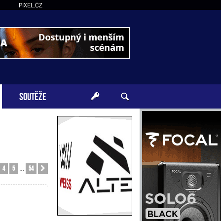
PIXEL.CZ
SOUTĚŽE
4
5
54
Další
…