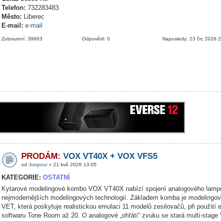
Telefon:
732283483
Město:
Liberec
E-mail:
e-mail
Zobrazení: 39863
Odpovědi: 0
Naposledy: 23 črc 2026 
PRODÁM:
VOX VT40X + VOX VFS5
od
Joepour
» 21 kvě 2026 13:05
KATEGORIE:
OSTATNÍ
Kytarové modelingové kombo VOX VT40X nabízí spojení analogového lamp
nejmodernějších modelingových technologií. Základem komba je modelingov
VET, která poskytuje realistickou emulaci 11 modelů zesilovačů, při použití 
softwaru Tone Room až 20. O analogové „ohřátí“ zvuku se stará multi-stage 