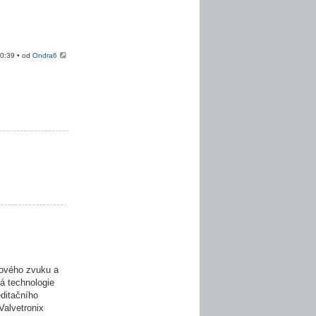
20:39 • od
Ondra6
ového zvuku a
á technologie
editačního
Valvetronix