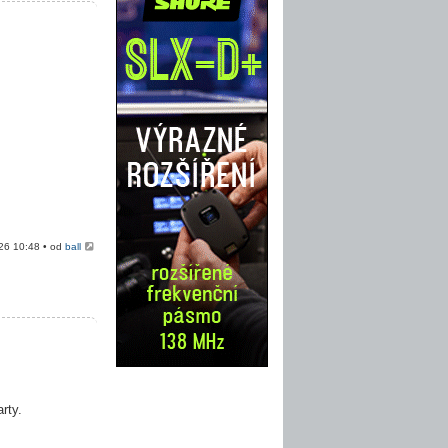
026 10:48 • od
ball
rty.