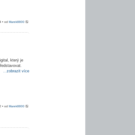
4 • od
Marek8800
ital, který je
představovat.
...zobrazit více
2 • od
Marek8800