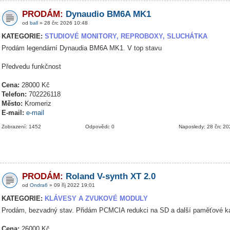
PRODÁM:
Dynaudio BM6A MK1
od
ball
» 28 črc 2026 10:48
KATEGORIE:
STUDIOVÉ MONITORY, REPROBOXY, SLUCHÁTKA
Prodám legendární Dynaudia BM6A MK1. V top stavu
Předvedu funkčnost
Cena:
28000 Kč
Telefon:
702226118
Město:
Kromeriz
E-mail:
e-mail
Zobrazení: 1452
Odpovědi: 0
Naposledy: 28 črc 2
PRODÁM:
Roland V-synth XT 2.0
od
Ondra6
» 09 říj 2022 19:01
KATEGORIE:
KLÁVESY A ZVUKOVÉ MODULY
Prodám, bezvadný stav. Přidám PCMCIA redukci na SD a další paměťové ka
Cena:
26000 Kč