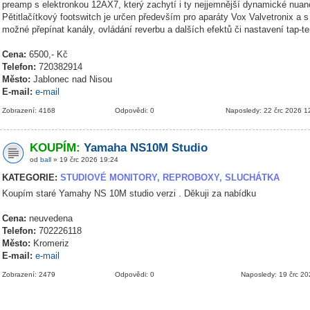
preamp s elektronkou 12AX7, který zachytí i ty nejjemnější dynamické nuanc
Pětitlačítkový footswitch je určen především pro aparáty Vox Valvetronix a s
možné přepínat kanály, ovládání reverbu a dalších efektů či nastavení tap-t
Cena:
6500,- Kč
Telefon:
720382914
Město:
Jablonec nad Nisou
E-mail:
e-mail
Zobrazení: 4168
Odpovědi: 0
Naposledy: 22 črc 2026 1
KOUPÍM:
Yamaha NS10M Studio
od
ball
» 19 črc 2026 19:24
KATEGORIE:
STUDIOVÉ MONITORY, REPROBOXY, SLUCHÁTKA
Koupím staré Yamahy NS 10M studio verzi . Děkuji za nabídku
Cena:
neuvedena
Telefon:
702226118
Město:
Kromeriz
E-mail:
e-mail
Zobrazení: 2479
Odpovědi: 0
Naposledy: 19 črc 2