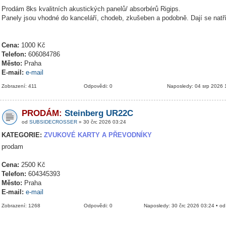
Prodám 8ks kvalitních akustických panelů/ absorbérů Rigips.
Panely jsou vhodné do kanceláří, chodeb, zkušeben a podobně. Dají se natř
Cena:
1000 Kč
Telefon:
606084786
Město:
Praha
E-mail:
e-mail
Zobrazení: 411
Odpovědi: 0
Naposledy: 04 srp 2026 
PRODÁM:
Steinberg UR22C
od
SUBSIDECROSSER
» 30 črc 2026 03:24
KATEGORIE:
ZVUKOVÉ KARTY A PŘEVODNÍKY
prodam
Cena:
2500 Kč
Telefon:
604345393
Město:
Praha
E-mail:
e-mail
Zobrazení: 1268
Odpovědi: 0
Naposledy: 30 črc 2026 03:24 • o