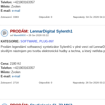
Telefon:
+421903163357
Město:
Zvolen
E-mail:
e-mail
Zobrazení: 3383
Odpovědi: 0
Naposledy: 04 črc 2026 04:2
PRODÁM:
LennarDigital Sylenth1
od
Marek8800
» 26 čer 2026 03:22
KATEGORIE:
SOFTWARE, PLUG-INY
Prodám legendární softwarový syntetizátor Sylenth1 v plné verzi od LennarDig
skvělým nástrojem pro tvorbu elektronické hudby a techna, a který netřeba 
Cena:
2180 Kč
Telefon:
+421903163357
Město:
Zvolen
E-mail:
e-mail
Zobrazení: 2716
Odpovědi: 0
Naposledy: 26 čer 2026 03:2