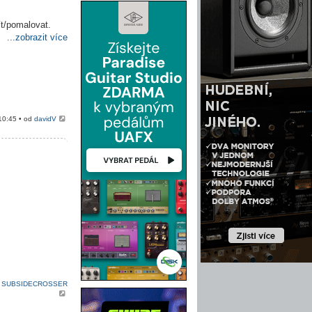
ít/pomalovat.
...zobrazit více
10:45 • od
davidV
d
SUBSIDECROSSER