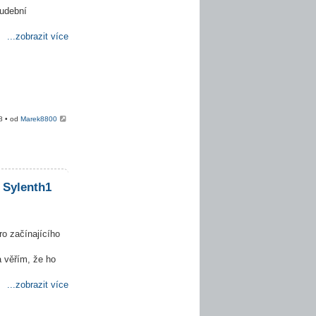
hudební
...zobrazit více
8 • od
Marek8800
 Sylenth1
ro začínajícího
 věřím, že ho
...zobrazit více