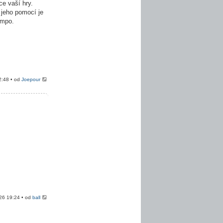
e vaší hry.
 jeho pomocí je
empo.
2:48 • od
Joepour
026 19:24 • od
ball