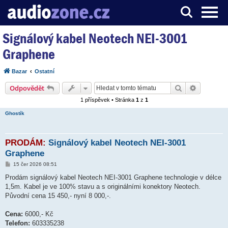
Signálový kabel Neotech NEI-3001
Server o digitálním zpracování zvuku
Graphene
Bazar
Ostatní
Hledat
Pokročilé
Odpovědět
1 příspěvek • Stránka
1
z
1
Ghostík
PRODÁM:
Signálový kabel Neotech NEI-3001
Graphene
P
15 čer 2026 08:51
ř
í
Prodám signálový kabel Neotech NEI-3001 Graphene technologie v délce
s
1,5m. Kabel je ve 100% stavu a s originálními konektory Neotech.
p
ě
Původní cena 15 450,- nyní 8 000,-.
v
e
k
Cena:
6000,- Kč
Telefon:
603335238