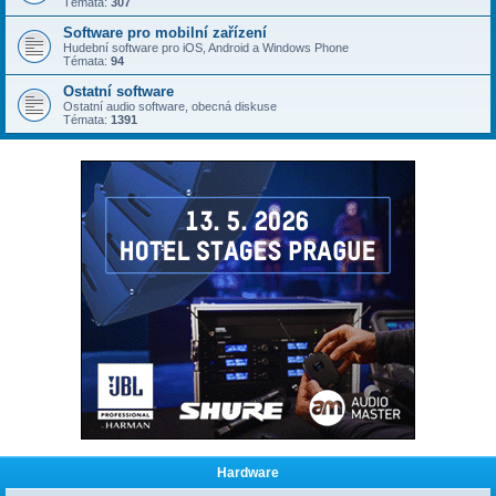
Témata:
307
Software pro mobilní zařízení
Hudební software pro iOS, Android a Windows Phone
Témata:
94
Ostatní software
Ostatní audio software, obecná diskuse
Témata:
1391
Hardware