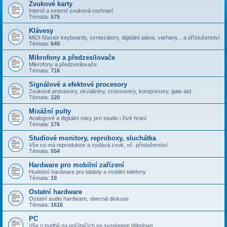
Zvukové karty
Interní a externí zvuková rozhraní
Témata:
575
Klávesy
MIDI Master keyboardy, syntezátory, digitální piána, varhany... a příslušenství
Témata:
640
Mikrofony a předzesilovače
Mikrofony a předzesilovače
Témata:
716
Signálové a efektové procesory
Zvukové procesory, ekvalizéry, crossovery, kompresory, gate atd.
Témata:
120
Mixážní pulty
Analogové a digitální mixy pro studio i živé hraní
Témata:
176
Studiové monitory, reproboxy, sluchátka
Vše co má reproduktor a vydává zvuk, vč. příslušenství
Témata:
554
Hardware pro mobilní zařízení
Hudební hardware pro tablety a mobilní telefony
Témata:
19
Ostatní hardware
Ostatní audio hardware, obecná diskuse
Témata:
1616
PC
Vše o hudbě na počítačích se systémem Windows