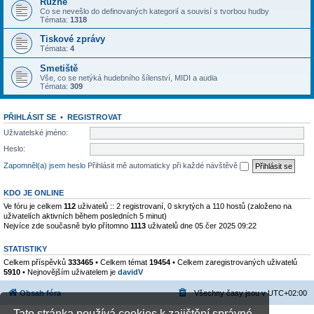
Různé
Co se nevešlo do definovaných kategorií a souvisí s tvorbou hudby
Témata:
1318
Tiskové zprávy
Témata:
4
Smetiště
Vše, co se netýká hudebního šílenství, MIDI a audia
Témata:
309
PŘIHLÁSIT SE
•
REGISTROVAT
Uživatelské jméno:
Heslo:
Zapomněl(a) jsem heslo
Přihlásit mě automaticky při každé návštěvě
KDO JE ONLINE
Ve fóru je celkem
112
uživatelů :: 2 registrovaní, 0 skrytých a 110 hostů (založeno na
uživatelích aktivních během posledních 5 minut)
Nejvíce zde současně bylo přítomno
1113
uživatelů dne 05 čer 2025 09:22
STATISTIKY
Celkem příspěvků
333465
• Celkem témat
19454
• Celkem zaregistrovaných uživatelů
5910
• Nejnovějším uživatelem je
davidV
Obsah fóra
Všechny časy jsou v
UTC+02:00
Tato stránka používá cookies k zajištění správné