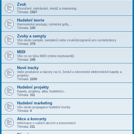
Zvuk
Ozvučení, nahrávání, mixáž a mastering
Témata:
1567
Hudební teorie
Harmonické postupy, rytmické grify,...
Témata:
100
Zvuky a samply
Vše okolo samplů, samplerů nebo zvuků/programů pro syntetizátory
Témata:
378
MIDI
Vše co se týka MIDI (mimo keyboardů)
Témata:
248
Nové tracky
Vaše produkce a názory na ní, české a slovenské elektronické kapely a
projekty
Témata:
2200
Hudební projekty
Kapely, projekty, alba, hudebníci...
Témata:
311
Hudební marketing
Vše okolo propagace hudební tvorby
Témata:
4
Akce a koncerty
Informace o vašich akcích a koncertech
Témata:
211