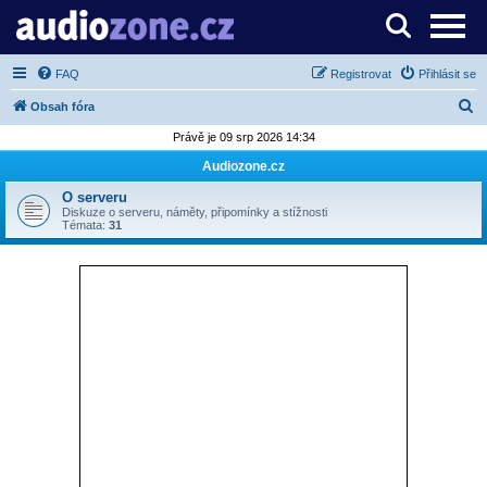
Server o digitálním zpracování zvuku
FAQ
Registrovat
Přihlásit se
H
Obsah fóra
l
Právě je 09 srp 2026 14:34
e
Audiozone.cz
d
O serveru
a
Diskuze o serveru, náměty, připomínky a stížnosti
Témata:
31
t