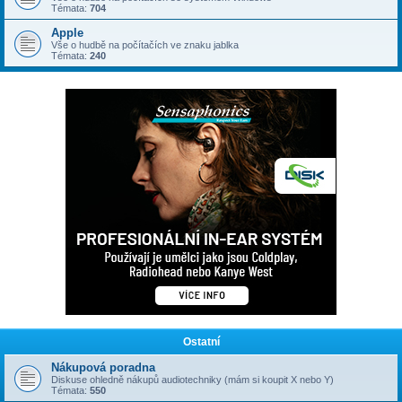
Témata:
704
Apple
Vše o hudbě na počítačích ve znaku jablka
Témata:
240
Ostatní
Nákupová poradna
Diskuse ohledně nákupů audiotechniky (mám si koupit X nebo Y)
Témata:
550