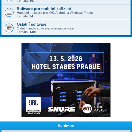
Témata:
307
Software pro mobilní zařízení
Hudební software pro iOS, Android a Windows Phone
Témata:
94
Ostatní software
Ostatní audio software, obecná diskuse
Témata:
1391
Hardware