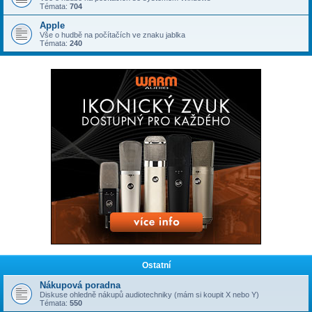
Témata:
704
Apple
Vše o hudbě na počítačích ve znaku jablka
Témata:
240
Ostatní
Nákupová poradna
Diskuse ohledně nákupů audiotechniky (mám si koupit X nebo Y)
Témata:
550