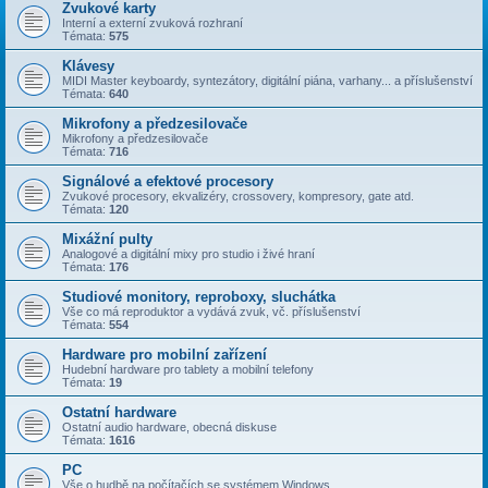
Zvukové karty
Interní a externí zvuková rozhraní
Témata:
575
Klávesy
MIDI Master keyboardy, syntezátory, digitální piána, varhany... a příslušenství
Témata:
640
Mikrofony a předzesilovače
Mikrofony a předzesilovače
Témata:
716
Signálové a efektové procesory
Zvukové procesory, ekvalizéry, crossovery, kompresory, gate atd.
Témata:
120
Mixážní pulty
Analogové a digitální mixy pro studio i živé hraní
Témata:
176
Studiové monitory, reproboxy, sluchátka
Vše co má reproduktor a vydává zvuk, vč. příslušenství
Témata:
554
Hardware pro mobilní zařízení
Hudební hardware pro tablety a mobilní telefony
Témata:
19
Ostatní hardware
Ostatní audio hardware, obecná diskuse
Témata:
1616
PC
Vše o hudbě na počítačích se systémem Windows