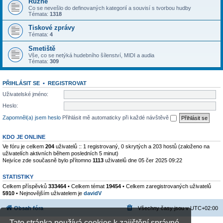
Různé
Co se nevešlo do definovaných kategorií a souvisí s tvorbou hudby
Témata:
1318
Tiskové zprávy
Témata:
4
Smetiště
Vše, co se netýká hudebního šílenství, MIDI a audia
Témata:
309
PŘIHLÁSIT SE
•
REGISTROVAT
Uživatelské jméno:
Heslo:
Zapomněl(a) jsem heslo
Přihlásit mě automaticky při každé návštěvě
KDO JE ONLINE
Ve fóru je celkem
204
uživatelů :: 1 registrovaný, 0 skrytých a 203 hostů (založeno na
uživatelích aktivních během posledních 5 minut)
Nejvíce zde současně bylo přítomno
1113
uživatelů dne 05 čer 2025 09:22
STATISTIKY
Celkem příspěvků
333464
• Celkem témat
19454
• Celkem zaregistrovaných uživatelů
5910
• Nejnovějším uživatelem je
davidV
Obsah fóra
Všechny časy jsou v
UTC+02:00
Tato stránka používá cookies k zajištění správné