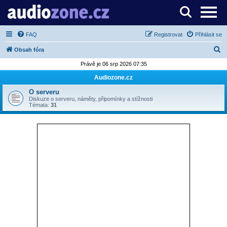
Server o digitálním zpracování zvuku
FAQ
Registrovat
Přihlásit se
H
Obsah fóra
l
Právě je 06 srp 2026 07:35
e
Audiozone.cz
d
O serveru
a
Diskuze o serveru, náměty, připomínky a stížnosti
Témata:
31
t