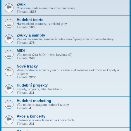
Zvuk
Ozvučení, nahrávání, mixáž a mastering
Témata:
1567
Hudební teorie
Harmonické postupy, rytmické grify,...
Témata:
100
Zvuky a samply
Vše okolo samplů, samplerů nebo zvuků/programů pro syntetizátory
Témata:
378
MIDI
Vše co se týka MIDI (mimo keyboardů)
Témata:
248
Nové tracky
Vaše produkce a názory na ní, české a slovenské elektronické kapely a
projekty
Témata:
2200
Hudební projekty
Kapely, projekty, alba, hudebníci...
Témata:
311
Hudební marketing
Vše okolo propagace hudební tvorby
Témata:
4
Akce a koncerty
Informace o vašich akcích a koncertech
Témata:
211