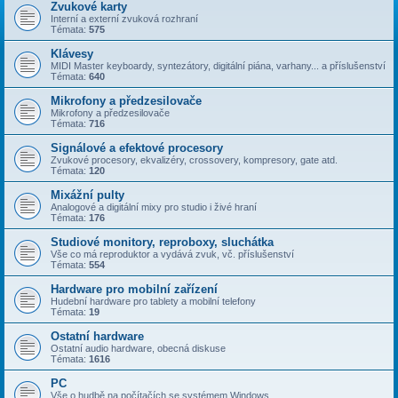
Zvukové karty
Interní a externí zvuková rozhraní
Témata:
575
Klávesy
MIDI Master keyboardy, syntezátory, digitální piána, varhany... a příslušenství
Témata:
640
Mikrofony a předzesilovače
Mikrofony a předzesilovače
Témata:
716
Signálové a efektové procesory
Zvukové procesory, ekvalizéry, crossovery, kompresory, gate atd.
Témata:
120
Mixážní pulty
Analogové a digitální mixy pro studio i živé hraní
Témata:
176
Studiové monitory, reproboxy, sluchátka
Vše co má reproduktor a vydává zvuk, vč. příslušenství
Témata:
554
Hardware pro mobilní zařízení
Hudební hardware pro tablety a mobilní telefony
Témata:
19
Ostatní hardware
Ostatní audio hardware, obecná diskuse
Témata:
1616
PC
Vše o hudbě na počítačích se systémem Windows