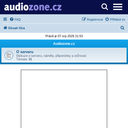
Server o digitálním zpracování zvuku
FAQ
Registrovat
Přihlásit se
H
Obsah fóra
l
Právě je 07 srp 2026 21:53
e
Audiozone.cz
d
O serveru
a
Diskuze o serveru, náměty, připomínky a stížnosti
Témata:
31
t