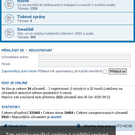
Různé
Co se nevešlo do definovaných kategorií a souvisí s tvorbou hudby
Témata:
1318
Tiskové zprávy
Témata:
4
Smetiště
Vše, co se netýká hudebního šílenství, MIDI a audia
Témata:
309
PŘIHLÁSIT SE
•
REGISTROVAT
Uživatelské jméno:
Heslo:
Zapomněl(a) jsem heslo
Přihlásit mě automaticky při každé návštěvě
KDO JE ONLINE
Ve fóru je celkem
34
uživatelů :: 2 registrovaní, 0 skrytých a 32 hostů (založeno na
uživatelích aktivních během posledních 5 minut)
Nejvíce zde současně bylo přítomno
1113
uživatelů dne 05 čer 2025 09:22
STATISTIKY
Celkem příspěvků
333465
• Celkem témat
19454
• Celkem zaregistrovaných uživatelů
5910
• Nejnovějším uživatelem je
davidV
Obsah fóra
Všechny časy jsou v
UTC+02:00
Tato stránka používá cookies k zajištění správné