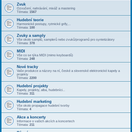
Zvuk
Ozvučení, nahrávání, mixáž a mastering
Témata:
1567
Hudební teorie
Harmonické postupy, rytmické grify,...
Témata:
100
Zvuky a samply
Vše okolo samplů, samplerů nebo zvuků/programů pro syntetizátory
Témata:
378
MIDI
Vše co se týka MIDI (mimo keyboardů)
Témata:
248
Nové tracky
Vaše produkce a názory na ní, české a slovenské elektronické kapely a
projekty
Témata:
2200
Hudební projekty
Kapely, projekty, alba, hudebníci...
Témata:
311
Hudební marketing
Vše okolo propagace hudební tvorby
Témata:
4
Akce a koncerty
Informace o vašich akcích a koncertech
Témata:
211