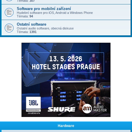
Témata:
307
Software pro mobilní zařízení
Hudební software pro iOS, Android a Windows Phone
Témata:
94
Ostatní software
Ostatní audio software, obecná diskuse
Témata:
1391
Hardware