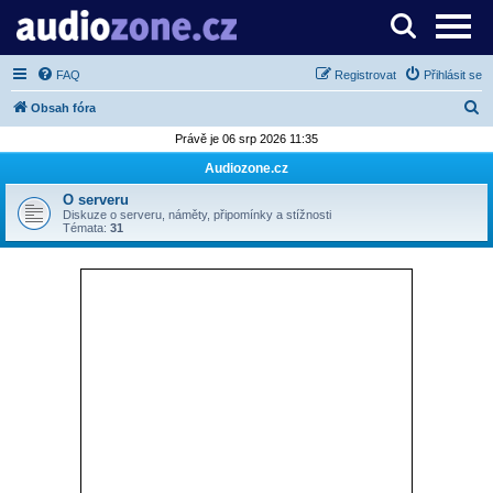
Server o digitálním zpracování zvuku
FAQ
Registrovat
Přihlásit se
H
Obsah fóra
l
Právě je 06 srp 2026 11:35
e
Audiozone.cz
d
O serveru
a
Diskuze o serveru, náměty, připomínky a stížnosti
Témata:
31
t