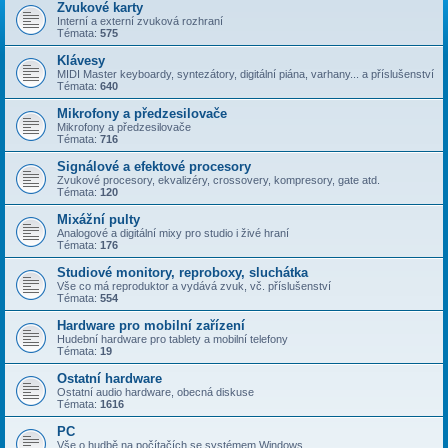
Zvukové karty
Interní a externí zvuková rozhraní
Témata:
575
Klávesy
MIDI Master keyboardy, syntezátory, digitální piána, varhany... a příslušenství
Témata:
640
Mikrofony a předzesilovače
Mikrofony a předzesilovače
Témata:
716
Signálové a efektové procesory
Zvukové procesory, ekvalizéry, crossovery, kompresory, gate atd.
Témata:
120
Mixážní pulty
Analogové a digitální mixy pro studio i živé hraní
Témata:
176
Studiové monitory, reproboxy, sluchátka
Vše co má reproduktor a vydává zvuk, vč. příslušenství
Témata:
554
Hardware pro mobilní zařízení
Hudební hardware pro tablety a mobilní telefony
Témata:
19
Ostatní hardware
Ostatní audio hardware, obecná diskuse
Témata:
1616
PC
Vše o hudbě na počítačích se systémem Windows