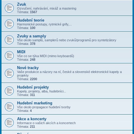
Zvuk
Ozvučení, nahrávání, mixáž a mastering
Témata:
1567
Hudební teorie
Harmonické postupy, rytmické grify,...
Témata:
100
Zvuky a samply
Vše okolo samplů, samplerů nebo zvuků/programů pro syntetizátory
Témata:
378
MIDI
Vše co se týka MIDI (mimo keyboardů)
Témata:
248
Nové tracky
Vaše produkce a názory na ní, české a slovenské elektronické kapely a
projekty
Témata:
2200
Hudební projekty
Kapely, projekty, alba, hudebníci...
Témata:
311
Hudební marketing
Vše okolo propagace hudební tvorby
Témata:
4
Akce a koncerty
Informace o vašich akcích a koncertech
Témata:
211