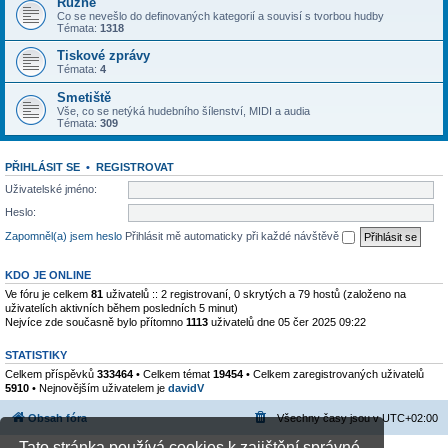
Různé
Co se nevešlo do definovaných kategorií a souvisí s tvorbou hudby
Témata:
1318
Tiskové zprávy
Témata:
4
Smetiště
Vše, co se netýká hudebního šílenství, MIDI a audia
Témata:
309
PŘIHLÁSIT SE
•
REGISTROVAT
Uživatelské jméno:
Heslo:
Zapomněl(a) jsem heslo
Přihlásit mě automaticky při každé návštěvě
KDO JE ONLINE
Ve fóru je celkem
81
uživatelů :: 2 registrovaní, 0 skrytých a 79 hostů (založeno na
uživatelích aktivních během posledních 5 minut)
Nejvíce zde současně bylo přítomno
1113
uživatelů dne 05 čer 2025 09:22
STATISTIKY
Celkem příspěvků
333464
• Celkem témat
19454
• Celkem zaregistrovaných uživatelů
5910
• Nejnovějším uživatelem je
davidV
Obsah fóra
Všechny časy jsou v
UTC+02:00
Tato stránka používá cookies k zajištění správné