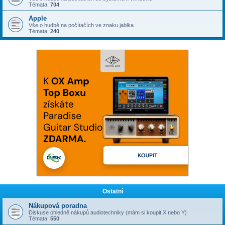
Témata:
704
Apple
Vše o hudbě na počítačích ve znaku jablka
Témata:
240
Ostatní
Nákupová poradna
Diskuse ohledně nákupů audiotechniky (mám si koupit X nebo Y)
Témata:
550