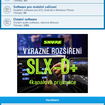
Témata:
307
Software pro mobilní zařízení
Hudební software pro iOS, Android a Windows Phone
Témata:
94
Ostatní software
Ostatní audio software, obecná diskuse
Témata:
1391
Hardware