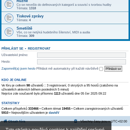
Různé
Co se nevešlo do definovaných kategorií a souvisí s tvorbou hudby
Témata:
1318
Tiskové zprávy
Témata:
4
Smetiště
Vše, co se netýká hudebního šílenství, MIDI a audia
Témata:
309
PŘIHLÁSIT SE
•
REGISTROVAT
Uživatelské jméno:
Heslo:
Zapomněl(a) jsem heslo
Přihlásit mě automaticky při každé návštěvě
KDO JE ONLINE
Ve fóru je celkem
98
uživatelů :: 3 registrovaní, 0 skrytých a 95 hostů (založeno na
uživatelích aktivních během posledních 5 minut)
Nejvíce zde současně bylo přítomno
1113
uživatelů dne 05 čer 2025 09:22
STATISTIKY
Celkem příspěvků
333466
• Celkem témat
19455
• Celkem zaregistrovaných uživatelů
5910
• Nejnovějším uživatelem je
davidV
Obsah fóra
Všechny časy jsou v
UTC+02:00
Tato stránka používá cookies k zajištění správné