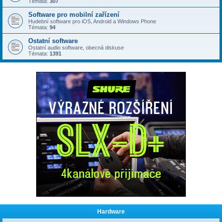
Témata:
307
Software pro mobilní zařízení
Hudební software pro iOS, Android a Windows Phone
Témata:
94
Ostatní software
Ostatní audio software, obecná diskuse
Témata:
1391
Hardware