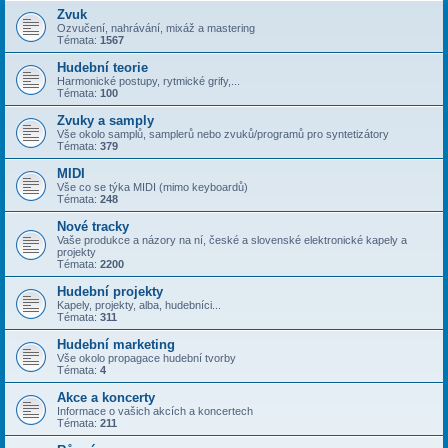
Zvuk
Ozvučení, nahrávání, mixáž a mastering
Témata:
1567
Hudební teorie
Harmonické postupy, rytmické grify,...
Témata:
100
Zvuky a samply
Vše okolo samplů, samplerů nebo zvuků/programů pro syntetizátory
Témata:
379
MIDI
Vše co se týka MIDI (mimo keyboardů)
Témata:
248
Nové tracky
Vaše produkce a názory na ní, české a slovenské elektronické kapely a
projekty
Témata:
2200
Hudební projekty
Kapely, projekty, alba, hudebníci...
Témata:
311
Hudební marketing
Vše okolo propagace hudební tvorby
Témata:
4
Akce a koncerty
Informace o vašich akcích a koncertech
Témata:
211