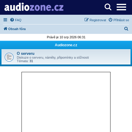
Server o digitálním zpracování zvuku
FAQ
Registrovat
Přihlásit se
H
Obsah fóra
l
Právě je 10 srp 2026 06:31
e
Audiozone.cz
d
O serveru
a
Diskuze o serveru, náměty, připomínky a stížnosti
Témata:
31
t