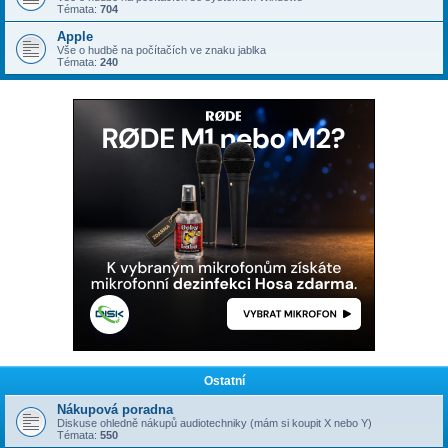
Témata:
704
Apple
Vše o hudbě na počítačích ve znaku jablka
Témata:
240
Ostatní
Nákupová poradna
Diskuse ohledně nákupů audiotechniky (mám si koupit X nebo Y)
Témata:
550