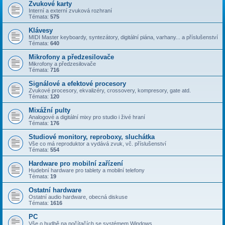
Zvukové karty
Interní a externí zvuková rozhraní
Témata:
575
Klávesy
MIDI Master keyboardy, syntezátory, digitální piána, varhany... a příslušenství
Témata:
640
Mikrofony a předzesilovače
Mikrofony a předzesilovače
Témata:
716
Signálové a efektové procesory
Zvukové procesory, ekvalizéry, crossovery, kompresory, gate atd.
Témata:
120
Mixážní pulty
Analogové a digitální mixy pro studio i živé hraní
Témata:
176
Studiové monitory, reproboxy, sluchátka
Vše co má reproduktor a vydává zvuk, vč. příslušenství
Témata:
554
Hardware pro mobilní zařízení
Hudební hardware pro tablety a mobilní telefony
Témata:
19
Ostatní hardware
Ostatní audio hardware, obecná diskuse
Témata:
1616
PC
Vše o hudbě na počítačích se systémem Windows