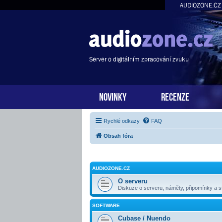
AUDIOZONE.CZ
Server o digitálním zpracování zvuku
NOVINKY
RECENZE
Rychlé odkazy
FAQ
Obsah fóra
AUDIOZONE.CZ
O serveru
Diskuze o serveru, náměty, připomínky a st
SOFTWARE
Cubase / Nuendo