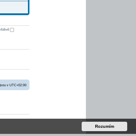
ávštěvě
jsou v
UTC+02:00
Rozumím