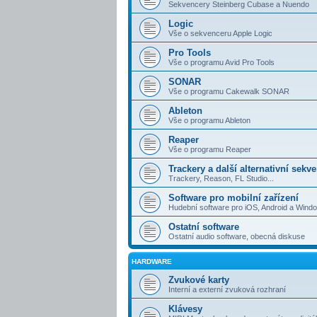
Sekvencery Steinberg Cubase a Nuendo
Logic
Vše o sekvenceru Apple Logic
Pro Tools
Vše o programu Avid Pro Tools
SONAR
Vše o programu Cakewalk SONAR
Ableton
Vše o programu Ableton
Reaper
Vše o programu Reaper
Trackery a další alternativní sekv
Trackery, Reason, FL Studio...
Software pro mobilní zařízení
Hudební software pro iOS, Android a Win
Ostatní software
Ostatní audio software, obecná diskuse
HARDWARE
Zvukové karty
Interní a externí zvuková rozhraní
Klávesy