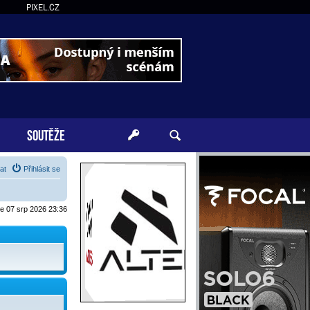
PIXEL.CZ
SOUTĚŽE
at
Přihlásit se
je 07 srp 2026 23:36