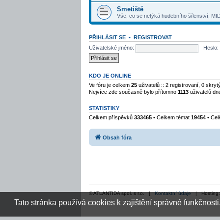
Smetiště
Vše, co se netýká hudebního šílenství, MID
PŘIHLÁSIT SE
•
REGISTROVAT
Uživatelské jméno:
Heslo:
KDO JE ONLINE
Ve fóru je celkem
25
uživatelů :: 2 registrovaní, 0 skr
Nejvíce zde současně bylo přítomno
1113
uživatelů dn
STATISTIKY
Celkem příspěvků
333465
• Celkem témat
19454
• Cel
Obsah fóra
© ATLANTIDA spol. s r.o. |
Kontaktní údaje
| Hosting
Tato stránka používá cookies k zajištění správné funkčnosti