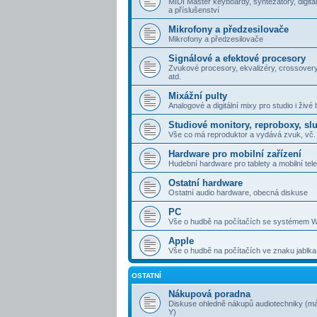
MIDI Master keyboardy, syntezátory, digitál
a příslušenství
Mikrofony a předzesilovače
Mikrofony a předzesilovače
Signálové a efektové procesory
Zvukové procesory, ekvalizéry, crossovery
atd.
Mixážní pulty
Analogové a digitální mixy pro studio i živé 
Studiové monitory, reproboxy, sl
Vše co má reproduktor a vydává zvuk, vč. 
Hardware pro mobilní zařízení
Hudební hardware pro tablety a mobilní tel
Ostatní hardware
Ostatní audio hardware, obecná diskuse
PC
Vše o hudbě na počítačích se systémem 
Apple
Vše o hudbě na počítačích ve znaku jablka
OSTATNÍ
Nákupová poradna
Diskuse ohledně nákupů audiotechniky (má
Y)