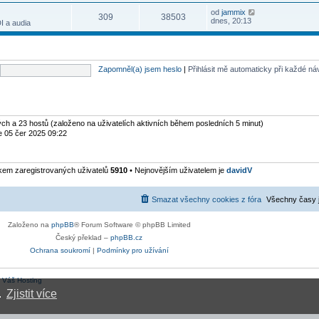
s
ř
t
n
v
r
l
í
Z
od
jammix
p
í
e
309
38503
a
e
s
o
dnes, 20:13
o
I a audia
p
k
z
d
p
b
s
ř
i
n
ě
r
l
í
t
í
v
a
e
s
p
p
e
z
d
p
o
ř
k
i
n
ě
s
í
Zapomněl(a) jsem heslo
|
Přihlásit mě automaticky při každé n
t
í
v
l
s
p
p
e
e
p
o
ř
k
d
ě
s
í
n
v
l
s
í
e
e
p
p
k
d
ytých a 23 hostů (založeno na uživatelích aktivních během posledních 5 minut)
ě
ř
n
v
e 05 čer 2025 09:22
í
í
e
s
p
k
p
ř
ě
í
kem zaregistrovaných uživatelů
5910
• Nejnovějším uživatelem je
davidV
v
s
e
p
k
ě
v
Smazat všechny cookies z fóra
Všechny časy 
e
k
Založeno na
phpBB
® Forum Software © phpBB Limited
Český překlad –
phpBB.cz
Ochrana soukromí
|
Podmínky pro užívání
:
Váš Hosting
.
Zjistit více