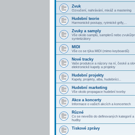
Zvuk
Ozvučení, nahrávání, mixáž a mastering
Hudební teorie
Harmonické postupy, rytmické grify,...
Zvuky a samply
Vše okolo samplů, samplerů nebo zvuků/p
syntetizátory
MIDI
Vše co se týka MIDI (mimo keyboardů)
Nové tracky
Vaše produkce a názory na ní, české a sl
elektronické kapely a projekty
Hudební projekty
Kapely, projekty, alba, hudebníci...
Hudební marketing
Vše okolo propagace hudební tvorby
Akce a koncerty
Informace o vašich akcích a koncertech
Různé
Co se nevešlo do definovaných kategorií a 
hudby
Tiskové zprávy