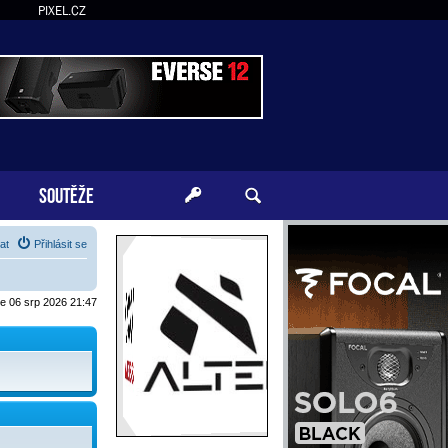
PIXEL.CZ
SOUTĚŽE
at
Přihlásit se
je 06 srp 2026 21:47