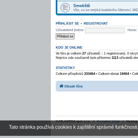
Smetiště
Vše, co se netýká hudebního šílenství, MID
PŘIHLÁSIT SE
•
REGISTROVAT
Uživatelské jméno:
Heslo:
KDO JE ONLINE
Ve fóru je celkem
27
uživatelů :: 1 registrovaný, 0 skr
Nejvíce zde současně bylo přítomno
1113
uživatelů dn
STATISTIKY
Celkem příspěvků
333464
• Celkem témat
19454
• Cel
Obsah fóra
© ATLANTIDA spol. s r.o. |
Kontaktní údaje
| Hosting
Tato stránka používá cookies k zajištění správné funkčnosti