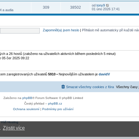
s
ř
t
n
v
r
l
í
Z
od
tony9
p
í
e
309
38502
a
e
s
o
01 úno 2026 17:41
o
I a audia
p
k
z
d
p
b
s
ř
i
n
ě
r
l
í
t
í
v
a
e
s
p
p
e
z
d
p
o
ř
k
i
n
ě
s
í
Zapomněl(a) jsem heslo
|
Přihlásit mě automaticky při každé n
t
í
v
l
s
p
p
e
e
p
o
ř
k
d
ě
s
í
n
v
l
s
í
e
e
p
p
k
d
ytých a 26 hostů (založeno na uživatelích aktivních během posledních 5 minut)
ě
ř
n
v
e 05 čer 2025 09:22
í
í
e
s
p
k
p
ř
ě
í
kem zaregistrovaných uživatelů
5910
• Nejnovějším uživatelem je
davidV
v
s
e
p
k
ě
v
Smazat všechny cookies z fóra
Všechny časy 
e
k
Založeno na
phpBB
® Forum Software © phpBB Limited
Český překlad –
phpBB.cz
Ochrana soukromí
|
Podmínky pro užívání
:
Váš Hosting
.
Zjistit více