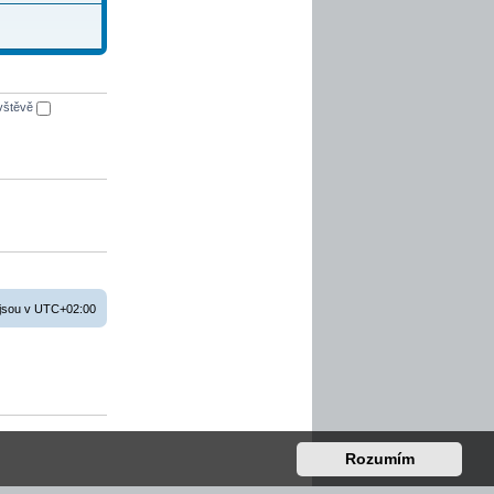
ávštěvě
jsou v
UTC+02:00
Rozumím