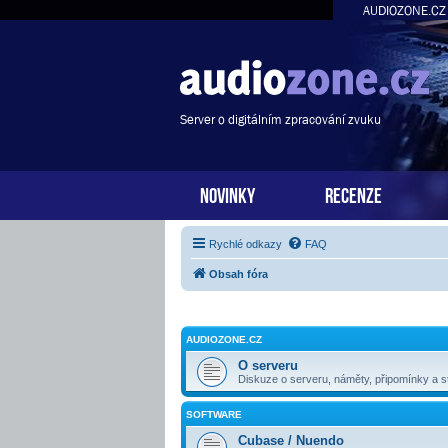
AUDIOZONE.CZ
Server o digitálním zpracování zvuku
NOVINKY
RECENZE
Rychlé odkazy
FAQ
Obsah fóra
AUDIOZONE.CZ
O serveru
Diskuze o serveru, náměty, připomínky a st
SOFTWARE
Cubase / Nuendo