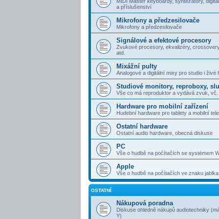
MIDI Master keyboardy, syntezátory, digitál
a příslušenství
Mikrofony a předzesilovače
Mikrofony a předzesilovače
Signálové a efektové procesory
Zvukové procesory, ekvalizéry, crossovery
atd.
Mixážní pulty
Analogové a digitální mixy pro studio i živé 
Studiové monitory, reproboxy, sl
Vše co má reproduktor a vydává zvuk, vč. 
Hardware pro mobilní zařízení
Hudební hardware pro tablety a mobilní tel
Ostatní hardware
Ostatní audio hardware, obecná diskuse
PC
Vše o hudbě na počítačích se systémem 
Apple
Vše o hudbě na počítačích ve znaku jablka
OSTATNÍ
Nákupová poradna
Diskuse ohledně nákupů audiotechniky (má
Y)