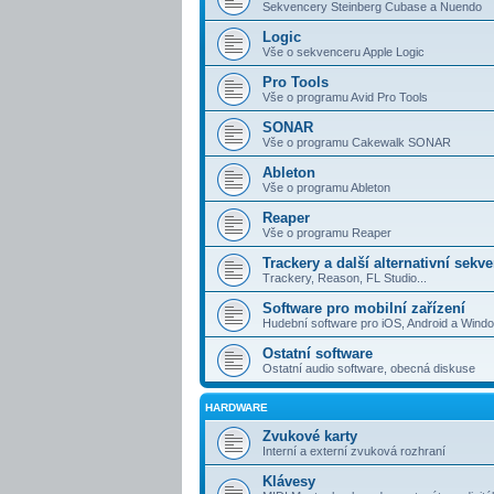
Sekvencery Steinberg Cubase a Nuendo
Logic
Vše o sekvenceru Apple Logic
Pro Tools
Vše o programu Avid Pro Tools
SONAR
Vše o programu Cakewalk SONAR
Ableton
Vše o programu Ableton
Reaper
Vše o programu Reaper
Trackery a další alternativní sekv
Trackery, Reason, FL Studio...
Software pro mobilní zařízení
Hudební software pro iOS, Android a Win
Ostatní software
Ostatní audio software, obecná diskuse
HARDWARE
Zvukové karty
Interní a externí zvuková rozhraní
Klávesy