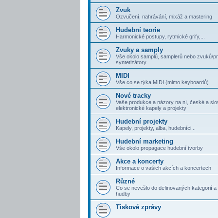
Zvuk
Ozvučení, nahrávání, mixáž a mastering
Hudební teorie
Harmonické postupy, rytmické grify,...
Zvuky a samply
Vše okolo samplů, samplerů nebo zvuků/p
syntetizátory
MIDI
Vše co se týka MIDI (mimo keyboardů)
Nové tracky
Vaše produkce a názory na ní, české a sl
elektronické kapely a projekty
Hudební projekty
Kapely, projekty, alba, hudebníci...
Hudební marketing
Vše okolo propagace hudební tvorby
Akce a koncerty
Informace o vašich akcích a koncertech
Různé
Co se nevešlo do definovaných kategorií a 
hudby
Tiskové zprávy