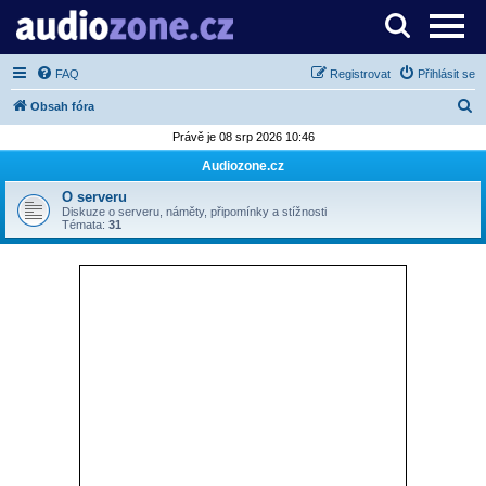
Server o digitálním zpracování zvuku
FAQ
Registrovat
Přihlásit se
H
Obsah fóra
l
Právě je 08 srp 2026 10:46
e
Audiozone.cz
d
O serveru
a
Diskuze o serveru, náměty, připomínky a stížnosti
Témata:
31
t