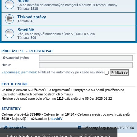
Různé
Co se nevešlo do definovaných kategorií a souvisí s tvorbou hudby
Témata:
1318
Tiskové zprávy
Témata:
4
Smetiště
Vše, co se netýká hudebního šílenství, MIDI a audia
Témata:
309
PŘIHLÁSIT SE
•
REGISTROVAT
Uživatelské jméno:
Heslo:
Zapomněl(a) jsem heslo
Přihlásit mě automaticky při každé návštěvě
KDO JE ONLINE
Ve fóru je celkem
56
uživatelů :: 3 registrovaní, 0 skrytých a 53 hostů (založeno na
uživatelích aktivních během posledních 5 minut)
Nejvíce zde současně bylo přítomno
1113
uživatelů dne 05 čer 2025 09:22
STATISTIKY
Celkem příspěvků
333465
• Celkem témat
19454
• Celkem zaregistrovaných uživatelů
5910
• Nejnovějším uživatelem je
davidV
Obsah fóra
Všechny časy jsou v
UTC+02:00
Tato stránka používá cookies k zajištění správné