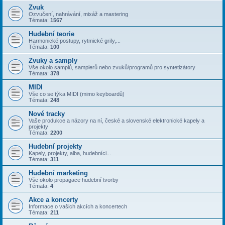
Zvuk
Ozvučení, nahrávání, mixáž a mastering
Témata:
1567
Hudební teorie
Harmonické postupy, rytmické grify,...
Témata:
100
Zvuky a samply
Vše okolo samplů, samplerů nebo zvuků/programů pro syntetizátory
Témata:
378
MIDI
Vše co se týka MIDI (mimo keyboardů)
Témata:
248
Nové tracky
Vaše produkce a názory na ní, české a slovenské elektronické kapely a
projekty
Témata:
2200
Hudební projekty
Kapely, projekty, alba, hudebníci...
Témata:
311
Hudební marketing
Vše okolo propagace hudební tvorby
Témata:
4
Akce a koncerty
Informace o vašich akcích a koncertech
Témata:
211