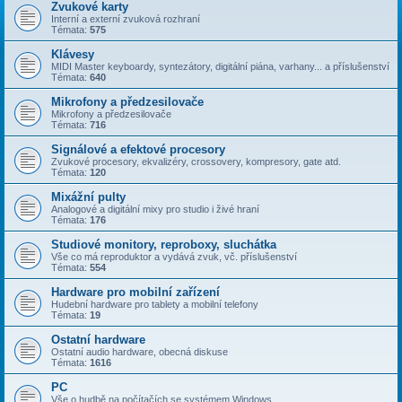
Zvukové karty
Interní a externí zvuková rozhraní
Témata:
575
Klávesy
MIDI Master keyboardy, syntezátory, digitální piána, varhany... a příslušenství
Témata:
640
Mikrofony a předzesilovače
Mikrofony a předzesilovače
Témata:
716
Signálové a efektové procesory
Zvukové procesory, ekvalizéry, crossovery, kompresory, gate atd.
Témata:
120
Mixážní pulty
Analogové a digitální mixy pro studio i živé hraní
Témata:
176
Studiové monitory, reproboxy, sluchátka
Vše co má reproduktor a vydává zvuk, vč. příslušenství
Témata:
554
Hardware pro mobilní zařízení
Hudební hardware pro tablety a mobilní telefony
Témata:
19
Ostatní hardware
Ostatní audio hardware, obecná diskuse
Témata:
1616
PC
Vše o hudbě na počítačích se systémem Windows