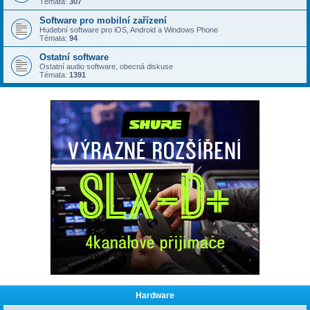
Témata:
307
Software pro mobilní zařízení
Hudební software pro iOS, Android a Windows Phone
Témata:
94
Ostatní software
Ostatní audio software, obecná diskuse
Témata:
1391
Hardware