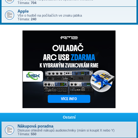
Témata:
704
Apple
Vše o hudbě na počítačích ve znaku jablka
Témata:
240
Ostatní
Nákupová poradna
Diskuse ohledně nákupů audiotechniky (mám si koupit X nebo Y)
Témata:
550