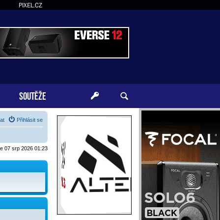
PIXEL.CZ
SOUTĚŽE
at
Přihlásit se
je 07 srp 2026 01:23