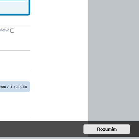
ávštěvě
jsou v
UTC+02:00
Rozumím