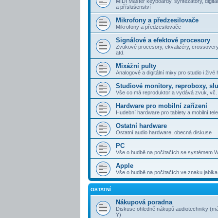
MIDI Master keyboardy, syntezátory, digitál
a příslušenství
Mikrofony a předzesilovače
Mikrofony a předzesilovače
Signálové a efektové procesory
Zvukové procesory, ekvalizéry, crossovery
atd.
Mixážní pulty
Analogové a digitální mixy pro studio i živé 
Studiové monitory, reproboxy, sl
Vše co má reproduktor a vydává zvuk, vč. 
Hardware pro mobilní zařízení
Hudební hardware pro tablety a mobilní tel
Ostatní hardware
Ostatní audio hardware, obecná diskuse
PC
Vše o hudbě na počítačích se systémem 
Apple
Vše o hudbě na počítačích ve znaku jablka
OSTATNÍ
Nákupová poradna
Diskuse ohledně nákupů audiotechniky (má
Y)