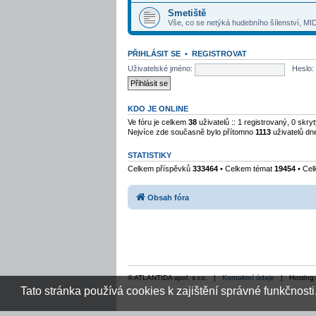
Smetiště
Vše, co se netýká hudebního šílenství, MID
PŘIHLÁSIT SE
•
REGISTROVAT
Uživatelské jméno:
Heslo:
KDO JE ONLINE
Ve fóru je celkem
38
uživatelů :: 1 registrovaný, 0 skr
Nejvíce zde současně bylo přítomno
1113
uživatelů dn
STATISTIKY
Celkem příspěvků
333464
• Celkem témat
19454
• Cel
Obsah fóra
© ATLANTIDA spol. s r.o. |
Kontaktní údaje
| Hosting
Tato stránka používá cookies k zajištění správné funkčnosti