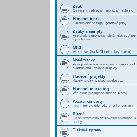
Zvuk
Ozvučení, nahrávání, mixáž a mastering
Hudební teorie
Harmonické postupy, rytmické grify,...
Zvuky a samply
Vše okolo samplů, samplerů nebo zvuků/p
syntetizátory
MIDI
Vše co se týka MIDI (mimo keyboardů)
Nové tracky
Vaše produkce a názory na ní, české a sl
elektronické kapely a projekty
Hudební projekty
Kapely, projekty, alba, hudebníci...
Hudební marketing
Vše okolo propagace hudební tvorby
Akce a koncerty
Informace o vašich akcích a koncertech
Různé
Co se nevešlo do definovaných kategorií a 
hudby
Tiskové zprávy