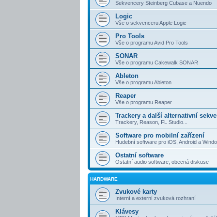
Sekvencery Steinberg Cubase a Nuendo
Logic
Vše o sekvenceru Apple Logic
Pro Tools
Vše o programu Avid Pro Tools
SONAR
Vše o programu Cakewalk SONAR
Ableton
Vše o programu Ableton
Reaper
Vše o programu Reaper
Trackery a další alternativní sekv
Trackery, Reason, FL Studio...
Software pro mobilní zařízení
Hudební software pro iOS, Android a Win
Ostatní software
Ostatní audio software, obecná diskuse
HARDWARE
Zvukové karty
Interní a externí zvuková rozhraní
Klávesy