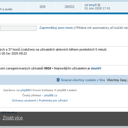
s
ř
t
n
v
r
l
í
Z
od
tony9
p
í
e
309
38502
a
e
s
o
01 úno 2026 17:41
o
I a audia
p
k
z
d
p
b
s
ř
i
n
ě
r
l
í
t
í
v
a
e
s
p
p
e
z
d
p
o
ř
k
i
n
ě
s
í
Zapomněl(a) jsem heslo
|
Přihlásit mě automaticky při každé n
t
í
v
l
s
p
p
e
e
p
o
ř
k
d
ě
s
í
n
v
l
s
í
e
e
p
p
k
d
ytých a 37 hostů (založeno na uživatelích aktivních během posledních 5 minut)
ě
ř
n
v
e 05 čer 2025 09:22
í
í
e
s
p
k
p
ř
ě
í
kem zaregistrovaných uživatelů
5910
• Nejnovějším uživatelem je
davidV
v
s
e
p
k
ě
v
Smazat všechny cookies z fóra
Všechny časy 
e
k
Založeno na
phpBB
® Forum Software © phpBB Limited
Český překlad –
phpBB.cz
Ochrana soukromí
|
Podmínky pro užívání
:
Váš Hosting
.
Zjistit více