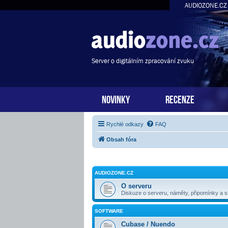
AUDIOZONE.CZ
Server o digitálním zpracování zvuku
NOVINKY
RECENZE
Rychlé odkazy
FAQ
Obsah fóra
AUDIOZONE.CZ
O serveru
Diskuze o serveru, náměty, připomínky a st
SOFTWARE
Cubase / Nuendo