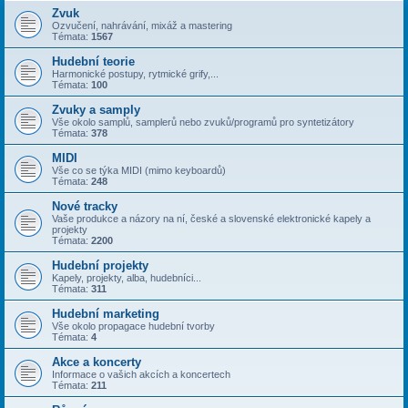
Zvuk
Ozvučení, nahrávání, mixáž a mastering
Témata:
1567
Hudební teorie
Harmonické postupy, rytmické grify,...
Témata:
100
Zvuky a samply
Vše okolo samplů, samplerů nebo zvuků/programů pro syntetizátory
Témata:
378
MIDI
Vše co se týka MIDI (mimo keyboardů)
Témata:
248
Nové tracky
Vaše produkce a názory na ní, české a slovenské elektronické kapely a
projekty
Témata:
2200
Hudební projekty
Kapely, projekty, alba, hudebníci...
Témata:
311
Hudební marketing
Vše okolo propagace hudební tvorby
Témata:
4
Akce a koncerty
Informace o vašich akcích a koncertech
Témata:
211