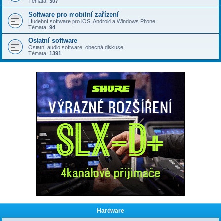
Témata:
307
Software pro mobilní zařízení
Hudební software pro iOS, Android a Windows Phone
Témata:
94
Ostatní software
Ostatní audio software, obecná diskuse
Témata:
1391
Hardware