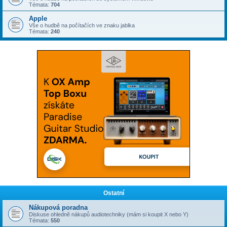
Témata:
704
Apple
Vše o hudbě na počítačích ve znaku jablka
Témata:
240
Ostatní
Nákupová poradna
Diskuse ohledně nákupů audiotechniky (mám si koupit X nebo Y)
Témata:
550