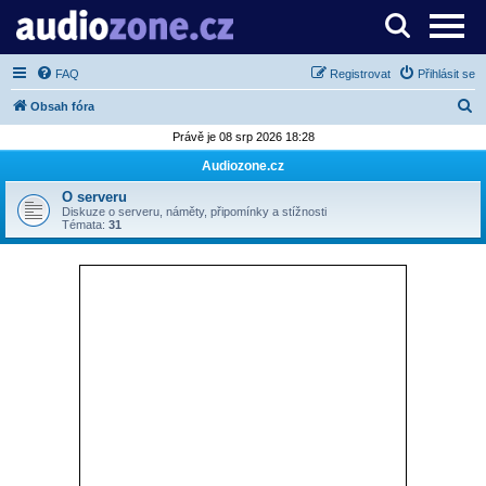
Server o digitálním zpracování zvuku
FAQ
Registrovat
Přihlásit se
H
Obsah fóra
l
Právě je 08 srp 2026 18:28
e
Audiozone.cz
d
O serveru
a
Diskuze o serveru, náměty, připomínky a stížnosti
Témata:
31
t