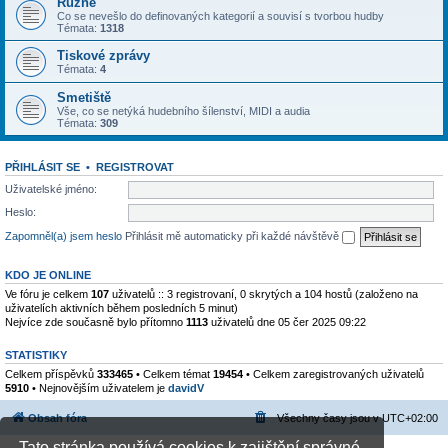
Různé
Co se nevešlo do definovaných kategorií a souvisí s tvorbou hudby
Témata:
1318
Tiskové zprávy
Témata:
4
Smetiště
Vše, co se netýká hudebního šílenství, MIDI a audia
Témata:
309
PŘIHLÁSIT SE
•
REGISTROVAT
Uživatelské jméno:
Heslo:
Zapomněl(a) jsem heslo
Přihlásit mě automaticky při každé návštěvě
KDO JE ONLINE
Ve fóru je celkem
107
uživatelů :: 3 registrovaní, 0 skrytých a 104 hostů (založeno na
uživatelích aktivních během posledních 5 minut)
Nejvíce zde současně bylo přítomno
1113
uživatelů dne 05 čer 2025 09:22
STATISTIKY
Celkem příspěvků
333465
• Celkem témat
19454
• Celkem zaregistrovaných uživatelů
5910
• Nejnovějším uživatelem je
davidV
Obsah fóra
Všechny časy jsou v
UTC+02:00
Tato stránka používá cookies k zajištění správné