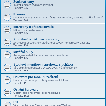
Zvukové karty
Interní a externí zvuková rozhraní
Témata:
575
Klávesy
MIDI Master keyboardy, syntezátory, digitální piána, varhany... a příslušenství
Témata:
640
Mikrofony a předzesilovače
Mikrofony a předzesilovače
Témata:
716
Signálové a efektové procesory
Zvukové procesory, ekvalizéry, crossovery, kompresory, gate atd.
Témata:
120
Mixážní pulty
Analogové a digitální mixy pro studio i živé hraní
Témata:
176
Studiové monitory, reproboxy, sluchátka
Vše co má reproduktor a vydává zvuk, vč. příslušenství
Témata:
554
Hardware pro mobilní zařízení
Hudební hardware pro tablety a mobilní telefony
Témata:
19
Ostatní hardware
Ostatní audio hardware, obecná diskuse
Témata:
1616
PC
Vše o hudbě na počítačích se systémem Windows