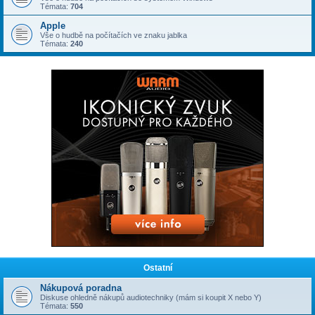
Témata:
704
Apple
Vše o hudbě na počítačích ve znaku jablka
Témata:
240
Ostatní
Nákupová poradna
Diskuse ohledně nákupů audiotechniky (mám si koupit X nebo Y)
Témata:
550