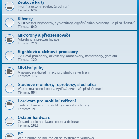
Zvukové karty
Interní a externí zvuková rozhraní
Témata:
575
Klávesy
MIDI Master keyboardy, syntezátory, digitální piána, varhany... a příslušenství
Témata:
640
Mikrofony a předzesilovače
Mikrofony a předzesilovače
Témata:
716
Signálové a efektové procesory
Zvukové procesory, ekvalizéry, crossovery, kompresory, gate atd.
Témata:
120
Mixážní pulty
Analogové a digitální mixy pro studio i živé hraní
Témata:
176
Studiové monitory, reproboxy, sluchátka
Vše co má reproduktor a vydává zvuk, vč. příslušenství
Témata:
554
Hardware pro mobilní zařízení
Hudební hardware pro tablety a mobilní telefony
Témata:
19
Ostatní hardware
Ostatní audio hardware, obecná diskuse
Témata:
1616
PC
Vše o hudbě na počítačích se systémem Windows