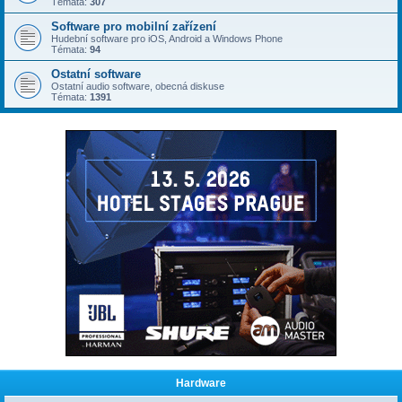
Témata:
307
Software pro mobilní zařízení
Hudební software pro iOS, Android a Windows Phone
Témata:
94
Ostatní software
Ostatní audio software, obecná diskuse
Témata:
1391
Hardware