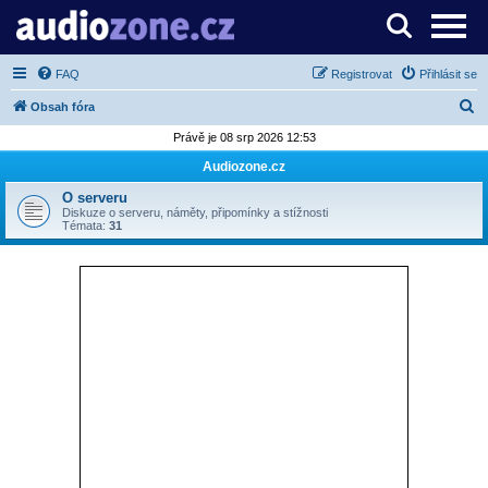
Server o digitálním zpracování zvuku
FAQ
Registrovat
Přihlásit se
H
Obsah fóra
l
Právě je 08 srp 2026 12:53
e
Audiozone.cz
d
O serveru
a
Diskuze o serveru, náměty, připomínky a stížnosti
Témata:
31
t