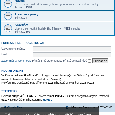
Různé
Co se nevešlo do definovaných kategorií a souvisí s tvorbou hudby
Témata:
1318
Tiskové zprávy
Témata:
4
Smetiště
Vše, co se netýká hudebního šílenství, MIDI a audia
Témata:
309
PŘIHLÁSIT SE
•
REGISTROVAT
Uživatelské jméno:
Heslo:
Zapomněl(a) jsem heslo
Přihlásit mě automaticky při každé návštěvě
KDO JE ONLINE
Ve fóru je celkem
39
uživatelů :: 3 registrovaní, 0 skrytých a 36 hostů (založeno na
uživatelích aktivních během posledních 5 minut)
Nejvíce zde současně bylo přítomno
1113
uživatelů dne 05 čer 2025 09:22
STATISTIKY
Celkem příspěvků
333465
• Celkem témat
19454
• Celkem zaregistrovaných uživatelů
5910
• Nejnovějším uživatelem je
davidV
Obsah fóra
Všechny časy jsou v
UTC+02:00
Tato stránka používá cookies k zajištění správné