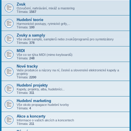
Zvuk
Ozvučení, nahrávání, mixáž a mastering
Témata:
1567
Hudební teorie
Harmonické postupy, rytmické grify,...
Témata:
100
Zvuky a samply
Vše okolo samplů, samplerů nebo zvuků/programů pro syntetizátory
Témata:
378
MIDI
Vše co se týka MIDI (mimo keyboardů)
Témata:
248
Nové tracky
Vaše produkce a názory na ní, české a slovenské elektronické kapely a
projekty
Témata:
2200
Hudební projekty
Kapely, projekty, alba, hudebníci...
Témata:
311
Hudební marketing
Vše okolo propagace hudební tvorby
Témata:
4
Akce a koncerty
Informace o vašich akcích a koncertech
Témata:
211