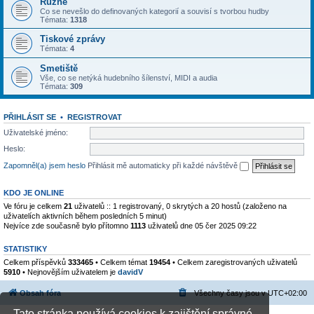
Různé
Co se nevešlo do definovaných kategorií a souvisí s tvorbou hudby
Témata:
1318
Tiskové zprávy
Témata:
4
Smetiště
Vše, co se netýká hudebního šílenství, MIDI a audia
Témata:
309
PŘIHLÁSIT SE
•
REGISTROVAT
Uživatelské jméno:
Heslo:
Zapomněl(a) jsem heslo
Přihlásit mě automaticky při každé návštěvě
KDO JE ONLINE
Ve fóru je celkem
21
uživatelů :: 1 registrovaný, 0 skrytých a 20 hostů (založeno na
uživatelích aktivních během posledních 5 minut)
Nejvíce zde současně bylo přítomno
1113
uživatelů dne 05 čer 2025 09:22
STATISTIKY
Celkem příspěvků
333465
• Celkem témat
19454
• Celkem zaregistrovaných uživatelů
5910
• Nejnovějším uživatelem je
davidV
Obsah fóra
Všechny časy jsou v
UTC+02:00
Tato stránka používá cookies k zajištění správné