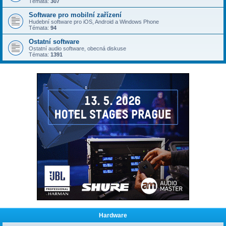
Témata:
307
Software pro mobilní zařízení
Hudební software pro iOS, Android a Windows Phone
Témata:
94
Ostatní software
Ostatní audio software, obecná diskuse
Témata:
1391
Hardware