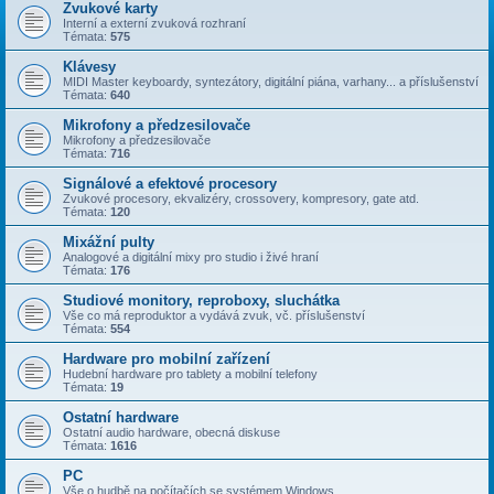
Zvukové karty
Interní a externí zvuková rozhraní
Témata:
575
Klávesy
MIDI Master keyboardy, syntezátory, digitální piána, varhany... a příslušenství
Témata:
640
Mikrofony a předzesilovače
Mikrofony a předzesilovače
Témata:
716
Signálové a efektové procesory
Zvukové procesory, ekvalizéry, crossovery, kompresory, gate atd.
Témata:
120
Mixážní pulty
Analogové a digitální mixy pro studio i živé hraní
Témata:
176
Studiové monitory, reproboxy, sluchátka
Vše co má reproduktor a vydává zvuk, vč. příslušenství
Témata:
554
Hardware pro mobilní zařízení
Hudební hardware pro tablety a mobilní telefony
Témata:
19
Ostatní hardware
Ostatní audio hardware, obecná diskuse
Témata:
1616
PC
Vše o hudbě na počítačích se systémem Windows