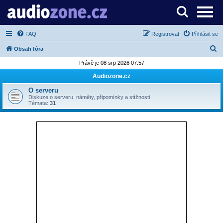
Server o digitálním zpracování zvuku
FAQ
Registrovat
Přihlásit se
H
Obsah fóra
l
Právě je 08 srp 2026 07:57
e
Audiozone.cz
d
O serveru
a
Diskuze o serveru, náměty, připomínky a stížnosti
Témata:
31
t