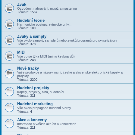
Zvuk
Ozvučení, nahrávání, mixáž a mastering
Témata:
1567
Hudební teorie
Harmonické postupy, rytmické grify,...
Témata:
100
Zvuky a samply
Vše okolo samplů, samplerů nebo zvuků/programů pro syntetizátory
Témata:
378
MIDI
Vše co se týka MIDI (mimo keyboardů)
Témata:
248
Nové tracky
Vaše produkce a názory na ní, české a slovenské elektronické kapely a
projekty
Témata:
2200
Hudební projekty
Kapely, projekty, alba, hudebníci...
Témata:
311
Hudební marketing
Vše okolo propagace hudební tvorby
Témata:
4
Akce a koncerty
Informace o vašich akcích a koncertech
Témata:
211