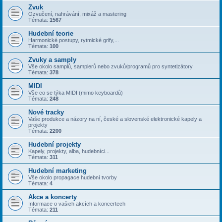
Zvuk
Ozvučení, nahrávání, mixáž a mastering
Témata:
1567
Hudební teorie
Harmonické postupy, rytmické grify,...
Témata:
100
Zvuky a samply
Vše okolo samplů, samplerů nebo zvuků/programů pro syntetizátory
Témata:
378
MIDI
Vše co se týka MIDI (mimo keyboardů)
Témata:
248
Nové tracky
Vaše produkce a názory na ní, české a slovenské elektronické kapely a
projekty
Témata:
2200
Hudební projekty
Kapely, projekty, alba, hudebníci...
Témata:
311
Hudební marketing
Vše okolo propagace hudební tvorby
Témata:
4
Akce a koncerty
Informace o vašich akcích a koncertech
Témata:
211