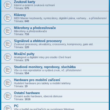
Zvukové karty
Interní a externí zvuková rozhraní
Témata:
575
Klávesy
MIDI Master keyboardy, syntezátory, digitální piána, varhany... a příslušenství
Témata:
640
Mikrofony a předzesilovače
Mikrofony a předzesilovače
Témata:
716
Signálové a efektové procesory
Zvukové procesory, ekvalizéry, crossovery, kompresory, gate atd.
Témata:
120
Mixážní pulty
Analogové a digitální mixy pro studio i živé hraní
Témata:
176
Studiové monitory, reproboxy, sluchátka
Vše co má reproduktor a vydává zvuk, vč. příslušenství
Témata:
554
Hardware pro mobilní zařízení
Hudební hardware pro tablety a mobilní telefony
Témata:
19
Ostatní hardware
Ostatní audio hardware, obecná diskuse
Témata:
1616
PC
Vše o hudbě na počítačích se systémem Windows