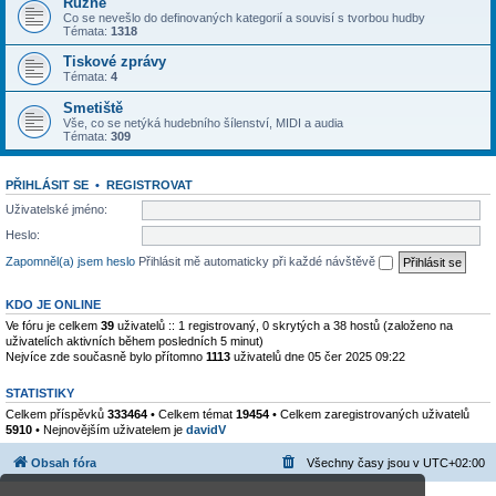
Různé
Co se nevešlo do definovaných kategorií a souvisí s tvorbou hudby
Témata:
1318
Tiskové zprávy
Témata:
4
Smetiště
Vše, co se netýká hudebního šílenství, MIDI a audia
Témata:
309
PŘIHLÁSIT SE
•
REGISTROVAT
Uživatelské jméno:
Heslo:
Zapomněl(a) jsem heslo
Přihlásit mě automaticky při každé návštěvě
KDO JE ONLINE
Ve fóru je celkem
39
uživatelů :: 1 registrovaný, 0 skrytých a 38 hostů (založeno na
uživatelích aktivních během posledních 5 minut)
Nejvíce zde současně bylo přítomno
1113
uživatelů dne 05 čer 2025 09:22
STATISTIKY
Celkem příspěvků
333464
• Celkem témat
19454
• Celkem zaregistrovaných uživatelů
5910
• Nejnovějším uživatelem je
davidV
Obsah fóra
Všechny časy jsou v
UTC+02:00