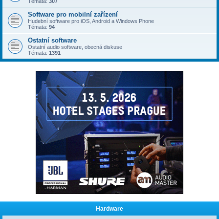
Témata:
307
Software pro mobilní zařízení
Hudební software pro iOS, Android a Windows Phone
Témata:
94
Ostatní software
Ostatní audio software, obecná diskuse
Témata:
1391
Hardware