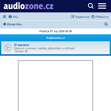
Server o digitálním zpracování zvuku
FAQ
Registrovat
Přihlásit se
H
Obsah fóra
l
Právě je 07 srp 2026 06:38
e
Audiozone.cz
d
O serveru
a
Diskuze o serveru, náměty, připomínky a stížnosti
Témata:
31
t