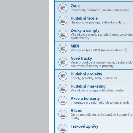
Zvuk
Ozvučení, nahrávání, mixáž a mastering
Hudební teorie
Harmonické postupy, rytmické grify,...
Zvuky a samply
Vše okolo samplů, samplerů nebo zvuků/p
syntetizátory
MIDI
Vše co se týka MIDI (mimo keyboardů)
Nové tracky
Vaše produkce a názory na ní, české a sl
elektronické kapely a projekty
Hudební projekty
Kapely, projekty, alba, hudebníci...
Hudební marketing
Vše okolo propagace hudební tvorby
Akce a koncerty
Informace o vašich akcích a koncertech
Různé
Co se nevešlo do definovaných kategorií a 
hudby
Tiskové zprávy