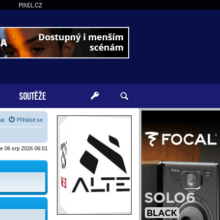
PIXEL.CZ
SOUTĚŽE
at
Přihlásit se
je 06 srp 2026 06:01