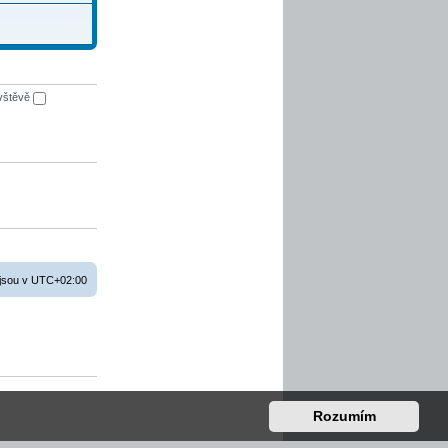
ávštěvě
jsou v
UTC+02:00
Rozumím