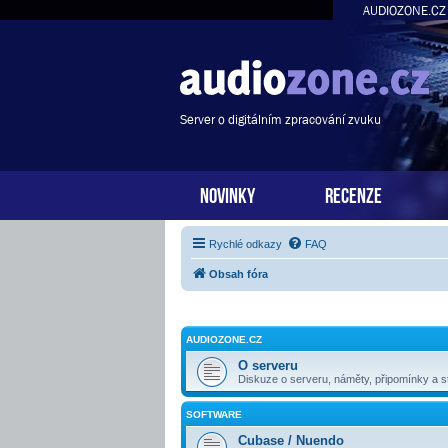
AUDIOZONE.CZ
Server o digitálním zpracování zvuku
NOVINKY
RECENZE
Rychlé odkazy
FAQ
Obsah fóra
AUDIOZONE.CZ
O serveru
Diskuze o serveru, náměty, připomínky a st
SOFTWARE
Cubase / Nuendo