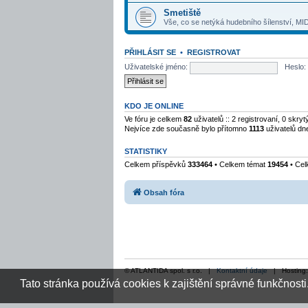
Smetiště
Vše, co se netýká hudebního šílenství, MID
PŘIHLÁSIT SE
•
REGISTROVAT
Uživatelské jméno:
Heslo:
KDO JE ONLINE
Ve fóru je celkem
82
uživatelů :: 2 registrovaní, 0 skr
Nejvíce zde současně bylo přítomno
1113
uživatelů dn
STATISTIKY
Celkem příspěvků
333464
• Celkem témat
19454
• Cel
Obsah fóra
© ATLANTIDA spol. s r.o. |
Kontaktní údaje
| Hosting
Tato stránka používá cookies k zajištění správné funkčnosti