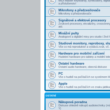
MIDI Master keyboardy, syntezátory, digitál
a příslušenství
Mikrofony a předzesilovače
Mikrofony a předzesilovače
Signálové a efektové procesory
Zvukové procesory, ekvalizéry, crossovery
atd.
Mixážní pulty
Analogové a digitální mixy pro studio i živé 
Studiové monitory, reproboxy, sl
Vše co má reproduktor a vydává zvuk, vč. 
Hardware pro mobilní zařízení
Hudební hardware pro tablety a mobilní tel
Ostatní hardware
Ostatní audio hardware, obecná diskuse
PC
Vše o hudbě na počítačích se systémem 
Apple
Vše o hudbě na počítačích ve znaku jablka
OSTATNÍ
Nákupová poradna
Diskuse ohledně nákupů audiotechniky (má
Y)