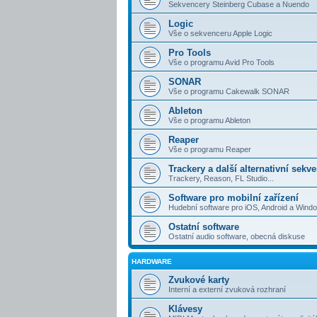
Sekvencery Steinberg Cubase a Nuendo
Logic
Vše o sekvenceru Apple Logic
Pro Tools
Vše o programu Avid Pro Tools
SONAR
Vše o programu Cakewalk SONAR
Ableton
Vše o programu Ableton
Reaper
Vše o programu Reaper
Trackery a další alternativní sekv
Trackery, Reason, FL Studio...
Software pro mobilní zařízení
Hudební software pro iOS, Android a Win
Ostatní software
Ostatní audio software, obecná diskuse
HARDWARE
Zvukové karty
Interní a externí zvuková rozhraní
Klávesy