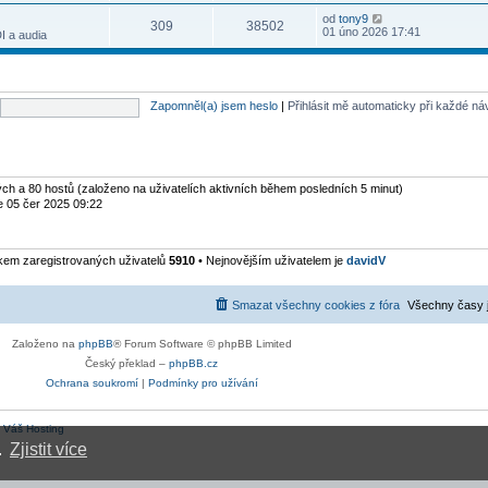
s
ř
t
n
v
r
l
í
Z
od
tony9
p
í
e
309
38502
a
e
s
o
01 úno 2026 17:41
o
I a audia
p
k
z
d
p
b
s
ř
i
n
ě
r
l
í
t
í
v
a
e
s
p
p
e
z
d
p
o
ř
k
i
n
ě
s
í
Zapomněl(a) jsem heslo
|
Přihlásit mě automaticky při každé n
t
í
v
l
s
p
p
e
e
p
o
ř
k
d
ě
s
í
n
v
l
s
í
e
e
p
p
k
d
ytých a 80 hostů (založeno na uživatelích aktivních během posledních 5 minut)
ě
ř
n
v
e 05 čer 2025 09:22
í
í
e
s
p
k
p
ř
ě
í
kem zaregistrovaných uživatelů
5910
• Nejnovějším uživatelem je
davidV
v
s
e
p
k
ě
v
Smazat všechny cookies z fóra
Všechny časy 
e
k
Založeno na
phpBB
® Forum Software © phpBB Limited
Český překlad –
phpBB.cz
Ochrana soukromí
|
Podmínky pro užívání
:
Váš Hosting
.
Zjistit více