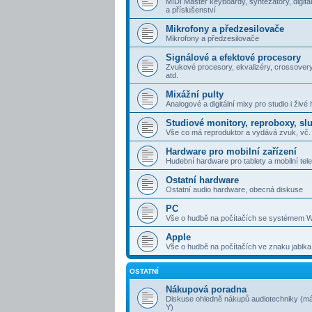
MIDI Master keyboardy, syntezátory, digitál
a příslušenství
Mikrofony a předzesilovače
Mikrofony a předzesilovače
Signálové a efektové procesory
Zvukové procesory, ekvalizéry, crossovery
atd.
Mixážní pulty
Analogové a digitální mixy pro studio i živé 
Studiové monitory, reproboxy, sl
Vše co má reproduktor a vydává zvuk, vč. 
Hardware pro mobilní zařízení
Hudební hardware pro tablety a mobilní tel
Ostatní hardware
Ostatní audio hardware, obecná diskuse
PC
Vše o hudbě na počítačích se systémem 
Apple
Vše o hudbě na počítačích ve znaku jablka
OSTATNÍ
Nákupová poradna
Diskuse ohledně nákupů audiotechniky (má
Y)