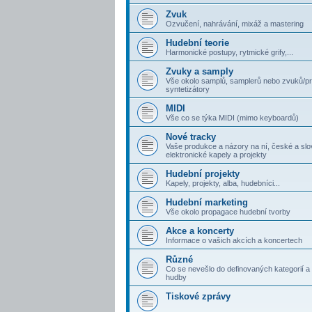
Zvuk
Ozvučení, nahrávání, mixáž a mastering
Hudební teorie
Harmonické postupy, rytmické grify,...
Zvuky a samply
Vše okolo samplů, samplerů nebo zvuků/p
syntetizátory
MIDI
Vše co se týka MIDI (mimo keyboardů)
Nové tracky
Vaše produkce a názory na ní, české a sl
elektronické kapely a projekty
Hudební projekty
Kapely, projekty, alba, hudebníci...
Hudební marketing
Vše okolo propagace hudební tvorby
Akce a koncerty
Informace o vašich akcích a koncertech
Různé
Co se nevešlo do definovaných kategorií a 
hudby
Tiskové zprávy