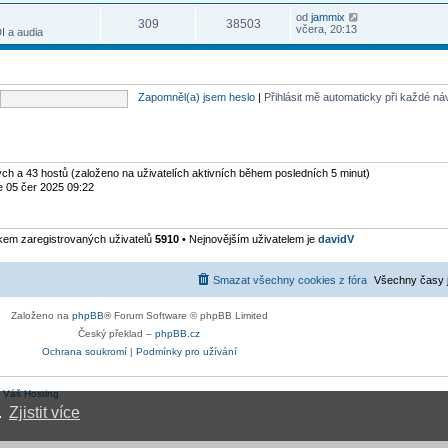
s
ř
t
n
v
r
l
í
Z
od
jammix
p
í
e
309
38503
a
e
s
o
včera, 20:13
o
I a audia
p
k
z
d
p
b
s
ř
i
n
ě
r
l
í
t
í
v
a
e
s
p
p
e
z
d
p
o
ř
k
i
n
ě
s
í
Zapomněl(a) jsem heslo
|
Přihlásit mě automaticky při každé n
t
í
v
l
s
p
p
e
e
p
o
ř
k
d
ě
s
í
n
v
l
s
í
e
e
p
p
k
d
ytých a 43 hostů (založeno na uživatelích aktivních během posledních 5 minut)
ě
ř
n
v
e 05 čer 2025 09:22
í
í
e
s
p
k
p
ř
ě
í
kem zaregistrovaných uživatelů
5910
• Nejnovějším uživatelem je
davidV
v
s
e
p
k
ě
v
Smazat všechny cookies z fóra
Všechny časy 
e
k
Založeno na
phpBB
® Forum Software © phpBB Limited
Český překlad –
phpBB.cz
Ochrana soukromí
|
Podmínky pro užívání
:
Váš Hosting
.
Zjistit více