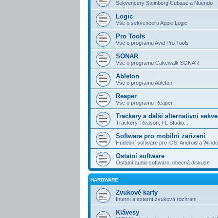
Sekvencery Steinberg Cubase a Nuendo
Logic
Vše o sekvenceru Apple Logic
Pro Tools
Vše o programu Avid Pro Tools
SONAR
Vše o programu Cakewalk SONAR
Ableton
Vše o programu Ableton
Reaper
Vše o programu Reaper
Trackery a další alternativní sekv
Trackery, Reason, FL Studio...
Software pro mobilní zařízení
Hudební software pro iOS, Android a Win
Ostatní software
Ostatní audio software, obecná diskuse
HARDWARE
Zvukové karty
Interní a externí zvuková rozhraní
Klávesy