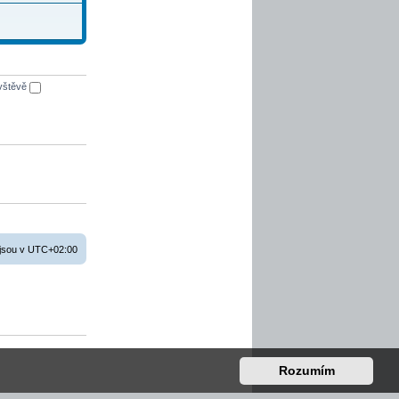
ávštěvě
jsou v
UTC+02:00
Rozumím