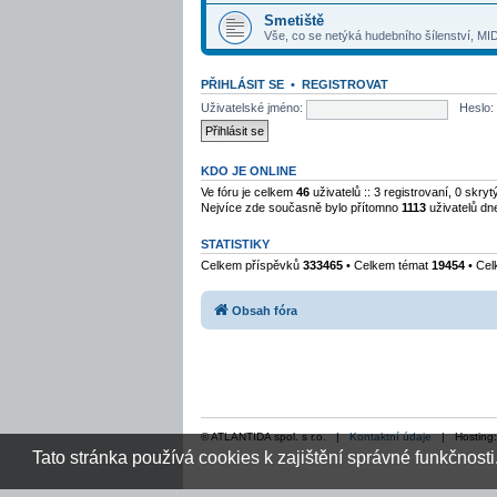
Smetiště
Vše, co se netýká hudebního šílenství, MID
PŘIHLÁSIT SE
•
REGISTROVAT
Uživatelské jméno:
Heslo:
KDO JE ONLINE
Ve fóru je celkem
46
uživatelů :: 3 registrovaní, 0 skr
Nejvíce zde současně bylo přítomno
1113
uživatelů dn
STATISTIKY
Celkem příspěvků
333465
• Celkem témat
19454
• Cel
Obsah fóra
© ATLANTIDA spol. s r.o. |
Kontaktní údaje
| Hosting
Tato stránka používá cookies k zajištění správné funkčnosti