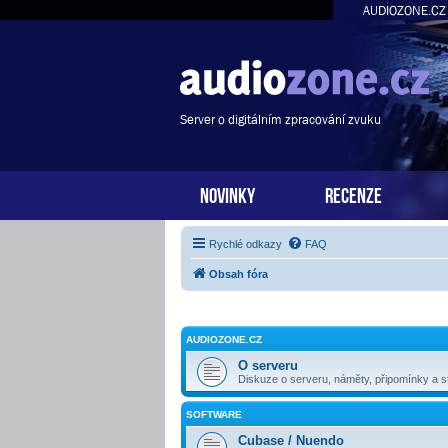
AUDIOZONE.CZ
Server o digitálním zpracování zvuku
NOVINKY
RECENZE
Rychlé odkazy
FAQ
Obsah fóra
AUDIOZONE.CZ
O serveru
Diskuze o serveru, náměty, připomínky a st
SOFTWARE
Cubase / Nuendo