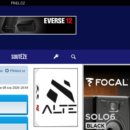
PIXEL.CZ
SOUTĚŽE
at
Přihlásit se
je 08 srp 2026 18:54