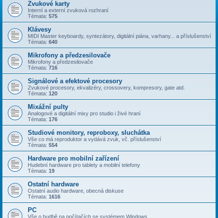
Zvukové karty
Interní a externí zvuková rozhraní
Témata:
575
Klávesy
MIDI Master keyboardy, syntezátory, digitální piána, varhany... a příslušenství
Témata:
640
Mikrofony a předzesilovače
Mikrofony a předzesilovače
Témata:
716
Signálové a efektové procesory
Zvukové procesory, ekvalizéry, crossovery, kompresory, gate atd.
Témata:
120
Mixážní pulty
Analogové a digitální mixy pro studio i živé hraní
Témata:
176
Studiové monitory, reproboxy, sluchátka
Vše co má reproduktor a vydává zvuk, vč. příslušenství
Témata:
554
Hardware pro mobilní zařízení
Hudební hardware pro tablety a mobilní telefony
Témata:
19
Ostatní hardware
Ostatní audio hardware, obecná diskuse
Témata:
1616
PC
Vše o hudbě na počítačích se systémem Windows