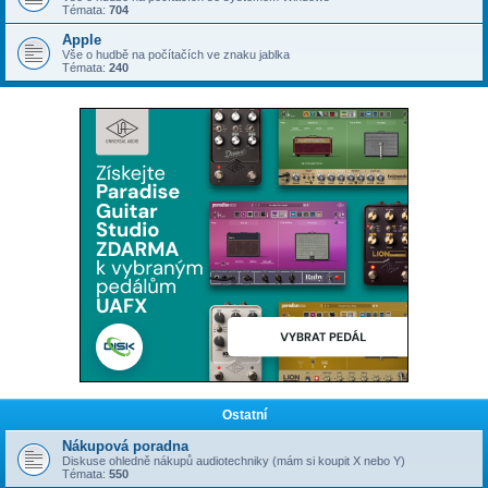
Témata:
704
Apple
Vše o hudbě na počítačích ve znaku jablka
Témata:
240
Ostatní
Nákupová poradna
Diskuse ohledně nákupů audiotechniky (mám si koupit X nebo Y)
Témata:
550