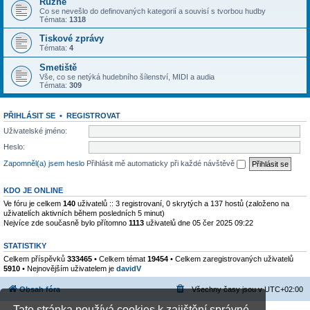
Různé
Co se nevešlo do definovaných kategorií a souvisí s tvorbou hudby
Témata:
1318
Tiskové zprávy
Témata:
4
Smetiště
Vše, co se netýká hudebního šílenství, MIDI a audia
Témata:
309
PŘIHLÁSIT SE
•
REGISTROVAT
Uživatelské jméno:
Heslo:
Zapomněl(a) jsem heslo
Přihlásit mě automaticky při každé návštěvě
KDO JE ONLINE
Ve fóru je celkem
140
uživatelů :: 3 registrovaní, 0 skrytých a 137 hostů (založeno na
uživatelích aktivních během posledních 5 minut)
Nejvíce zde současně bylo přítomno
1113
uživatelů dne 05 čer 2025 09:22
STATISTIKY
Celkem příspěvků
333465
• Celkem témat
19454
• Celkem zaregistrovaných uživatelů
5910
• Nejnovějším uživatelem je
davidV
Obsah fóra
Všechny časy jsou v
UTC+02:00
Tato stránka používá cookies k zajištění správné