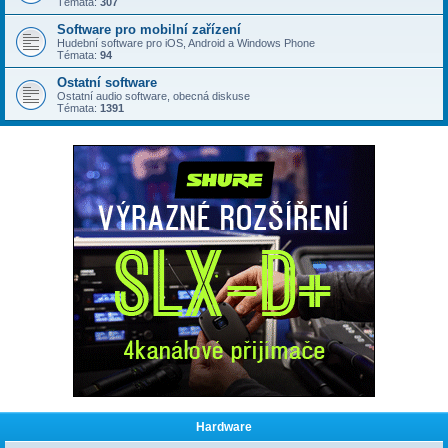
Témata:
307
Software pro mobilní zařízení
Hudební software pro iOS, Android a Windows Phone
Témata:
94
Ostatní software
Ostatní audio software, obecná diskuse
Témata:
1391
Hardware