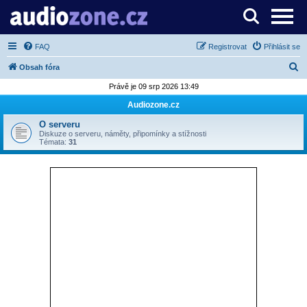
Server o digitálním zpracování zvuku
FAQ
Registrovat
Přihlásit se
H
Obsah fóra
l
Právě je 09 srp 2026 13:49
e
Audiozone.cz
d
O serveru
a
Diskuze o serveru, náměty, připomínky a stížnosti
Témata:
31
t