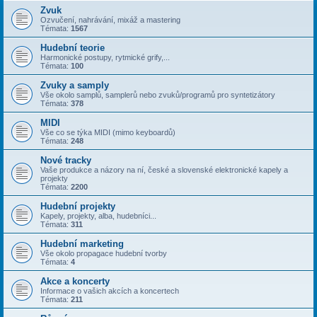
Zvuk
Ozvučení, nahrávání, mixáž a mastering
Témata:
1567
Hudební teorie
Harmonické postupy, rytmické grify,...
Témata:
100
Zvuky a samply
Vše okolo samplů, samplerů nebo zvuků/programů pro syntetizátory
Témata:
378
MIDI
Vše co se týka MIDI (mimo keyboardů)
Témata:
248
Nové tracky
Vaše produkce a názory na ní, české a slovenské elektronické kapely a
projekty
Témata:
2200
Hudební projekty
Kapely, projekty, alba, hudebníci...
Témata:
311
Hudební marketing
Vše okolo propagace hudební tvorby
Témata:
4
Akce a koncerty
Informace o vašich akcích a koncertech
Témata:
211