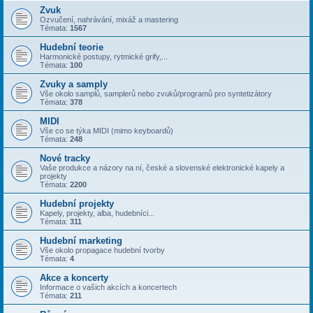
Zvuk
Ozvučení, nahrávání, mixáž a mastering
Témata:
1567
Hudební teorie
Harmonické postupy, rytmické grify,...
Témata:
100
Zvuky a samply
Vše okolo samplů, samplerů nebo zvuků/programů pro syntetizátory
Témata:
378
MIDI
Vše co se týka MIDI (mimo keyboardů)
Témata:
248
Nové tracky
Vaše produkce a názory na ní, české a slovenské elektronické kapely a
projekty
Témata:
2200
Hudební projekty
Kapely, projekty, alba, hudebníci...
Témata:
311
Hudební marketing
Vše okolo propagace hudební tvorby
Témata:
4
Akce a koncerty
Informace o vašich akcích a koncertech
Témata:
211