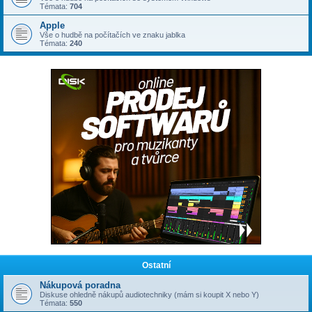
Témata:
704
Apple
Vše o hudbě na počítačích ve znaku jablka
Témata:
240
Ostatní
Nákupová poradna
Diskuse ohledně nákupů audiotechniky (mám si koupit X nebo Y)
Témata:
550