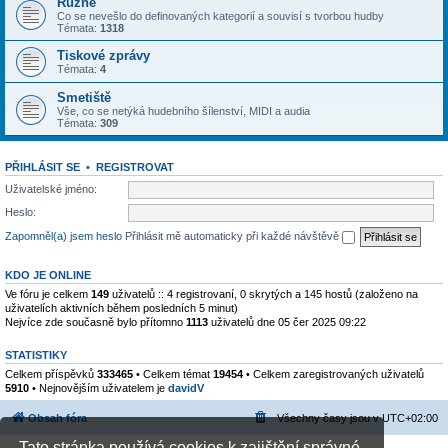
Různé
Co se nevešlo do definovaných kategorií a souvisí s tvorbou hudby
Témata:
1318
Tiskové zprávy
Témata:
4
Smetiště
Vše, co se netýká hudebního šílenství, MIDI a audia
Témata:
309
PŘIHLÁSIT SE
•
REGISTROVAT
Uživatelské jméno:
Heslo:
Zapomněl(a) jsem heslo
Přihlásit mě automaticky při každé návštěvě
KDO JE ONLINE
Ve fóru je celkem
149
uživatelů :: 4 registrovaní, 0 skrytých a 145 hostů (založeno na
uživatelích aktivních během posledních 5 minut)
Nejvíce zde současně bylo přítomno
1113
uživatelů dne 05 čer 2025 09:22
STATISTIKY
Celkem příspěvků
333465
• Celkem témat
19454
• Celkem zaregistrovaných uživatelů
5910
• Nejnovějším uživatelem je
davidV
Obsah fóra
Všechny časy jsou v
UTC+02:00
Tato stránka používá cookies k zajištění správné