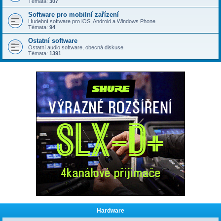
Témata:
307
Software pro mobilní zařízení
Hudební software pro iOS, Android a Windows Phone
Témata:
94
Ostatní software
Ostatní audio software, obecná diskuse
Témata:
1391
Hardware