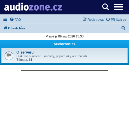
Server o digitálním zpracování zvuku
FAQ
Registrovat
Přihlásit se
H
Obsah fóra
l
Právě je 09 srp 2026 13:38
e
Audiozone.cz
d
O serveru
a
Diskuze o serveru, náměty, připomínky a stížnosti
Témata:
31
t