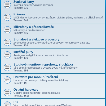
Zvukové karty
Interní a externí zvuková rozhraní
Témata:
575
Klávesy
MIDI Master keyboardy, syntezátory, digitální piána, varhany... a příslušenství
Témata:
640
Mikrofony a předzesilovače
Mikrofony a předzesilovače
Témata:
716
Signálové a efektové procesory
Zvukové procesory, ekvalizéry, crossovery, kompresory, gate atd.
Témata:
120
Mixážní pulty
Analogové a digitální mixy pro studio i živé hraní
Témata:
176
Studiové monitory, reproboxy, sluchátka
Vše co má reproduktor a vydává zvuk, vč. příslušenství
Témata:
554
Hardware pro mobilní zařízení
Hudební hardware pro tablety a mobilní telefony
Témata:
19
Ostatní hardware
Ostatní audio hardware, obecná diskuse
Témata:
1616
PC
Vše o hudbě na počítačích se systémem Windows