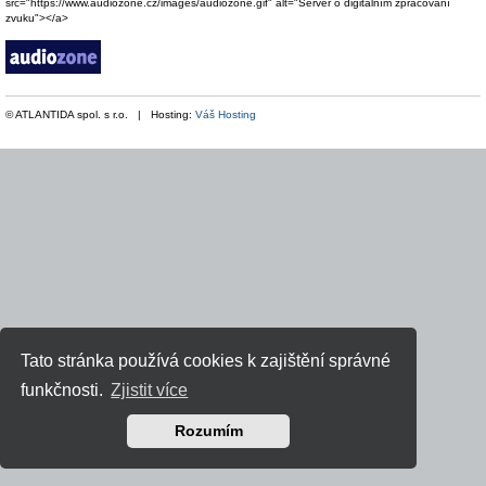
src="https://www.audiozone.cz/images/audiozone.gif" alt="Server o digitálním zpracování
zvuku"></a>
© ATLANTIDA spol. s r.o. | Hosting:
Váš Hosting
Tato stránka používá cookies k zajištění správné
funkčnosti.
Zjistit více
Rozumím