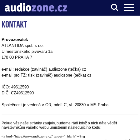
Kontakt
Server o digitálním zpracování zvuku
Provozovatel:
ATLANTIDA spol. s r.o.
U měšťanského pivovaru 1a
170 00 PRAHA 7
e-mail: redakce (zavináč) audiozone (tečka) cz
e-mail pro TZ: tisk (zavináč) audiozone (tečka) cz
IČO: 49612590
DIČ: CZ49612590
Společnost je vedená v OR, oddíl C, vl. 20830 u MS Praha
Pokud vás naše stránky zaujaly, budeme rádi když o nich dáte vědět
návštěvníkům vašeho webu umístěním následujícího kódu:
<a href="https://www.audiozone.cz" target="_blank"><img