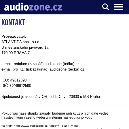
Kontakt
Server o digitálním zpracování zvuku
Provozovatel:
ATLANTIDA spol. s r.o.
U měšťanského pivovaru 1a
170 00 PRAHA 7
e-mail: redakce (zavináč) audiozone (tečka) cz
e-mail pro TZ: tisk (zavináč) audiozone (tečka) cz
IČO: 49612590
DIČ: CZ49612590
Společnost je vedená v OR, oddíl C, vl. 20830 u MS Praha
Pokud vás naše stránky zaujaly, budeme rádi když o nich dáte vědět
návštěvníkům vašeho webu umístěním následujícího kódu:
<a href="https://www.audiozone.cz" target="_blank"><img