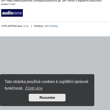
src="https://www.audiozone.cz/images/audiozone.gif" alt="Server o digitálním zpracování
zvuku"></a>
© ATLANTIDA spol. s r.o. | Hosting:
Váš Hosting
Tato stránka používá cookies k zajištění správné
funkčnosti.
Zjistit více
Rozumím