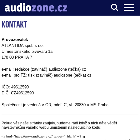
Kontakt
Server o digitálním zpracování zvuku
Provozovatel:
ATLANTIDA spol. s r.o.
U měšťanského pivovaru 1a
170 00 PRAHA 7
e-mail: redakce (zavináč) audiozone (tečka) cz
e-mail pro TZ: tisk (zavináč) audiozone (tečka) cz
IČO: 49612590
DIČ: CZ49612590
Společnost je vedená v OR, oddíl C, vl. 20830 u MS Praha
Pokud vás naše stránky zaujaly, budeme rádi když o nich dáte vědět
návštěvníkům vašeho webu umístěním následujícího kódu:
<a href="https://www.audiozone.cz" target="_blank"><img