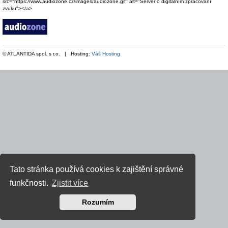
src="https://www.audiozone.cz/images/audiozone.gif" alt="Server o digitálním zpracování
zvuku"></a>
© ATLANTIDA spol. s r.o. | Hosting:
Váš Hosting
Tato stránka používá cookies k zajištění správné
funkčnosti.
Zjistit více
Rozumím