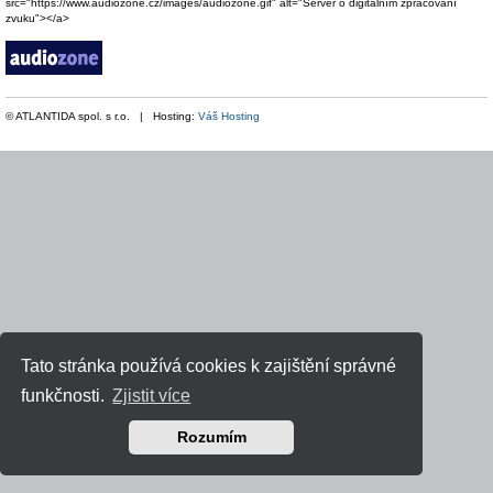
src="https://www.audiozone.cz/images/audiozone.gif" alt="Server o digitálním zpracování
zvuku"></a>
© ATLANTIDA spol. s r.o. | Hosting:
Váš Hosting
Tato stránka používá cookies k zajištění správné
funkčnosti.
Zjistit více
Rozumím