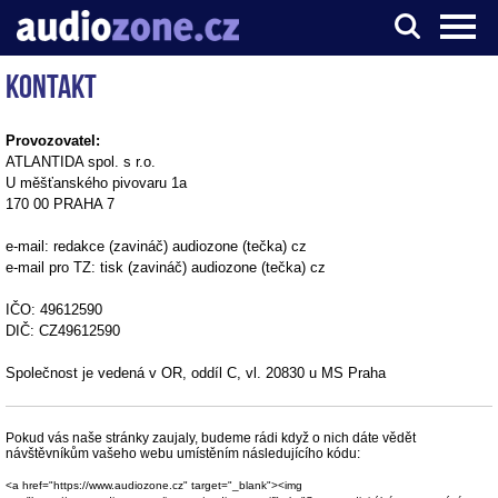
Kontakt
Server o digitálním zpracování zvuku
Provozovatel:
ATLANTIDA spol. s r.o.
U měšťanského pivovaru 1a
170 00 PRAHA 7
e-mail: redakce (zavináč) audiozone (tečka) cz
e-mail pro TZ: tisk (zavináč) audiozone (tečka) cz
IČO: 49612590
DIČ: CZ49612590
Společnost je vedená v OR, oddíl C, vl. 20830 u MS Praha
Pokud vás naše stránky zaujaly, budeme rádi když o nich dáte vědět
návštěvníkům vašeho webu umístěním následujícího kódu:
<a href="https://www.audiozone.cz" target="_blank"><img