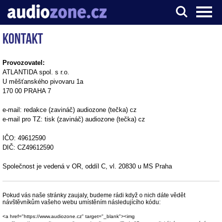
Kontakt
Server o digitálním zpracování zvuku
Provozovatel:
ATLANTIDA spol. s r.o.
U měšťanského pivovaru 1a
170 00 PRAHA 7
e-mail: redakce (zavináč) audiozone (tečka) cz
e-mail pro TZ: tisk (zavináč) audiozone (tečka) cz
IČO: 49612590
DIČ: CZ49612590
Společnost je vedená v OR, oddíl C, vl. 20830 u MS Praha
Pokud vás naše stránky zaujaly, budeme rádi když o nich dáte vědět
návštěvníkům vašeho webu umístěním následujícího kódu:
<a href="https://www.audiozone.cz" target="_blank"><img