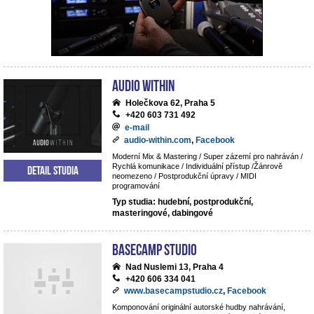
Audio Within
Holečkova 62, Praha 5
+420 603 731 492
e-mail
audio-within.com
,
Facebook
Moderní Mix & Mastering / Super zázemí pro nahráván /
Rychlá komunikace / Individuální přístup /Žánrově
Detail studia
neomezeno / Postprodukční úpravy / MIDI
programování
Typ studia: hudební, postprodukční,
masteringové, dabingové
BaseCamp studio
Nad Nuslemi 13, Praha 4
+420 606 334 041
www.basecampstudio.cz
,
Facebook
Komponování originální autorské hudby nahrávání,