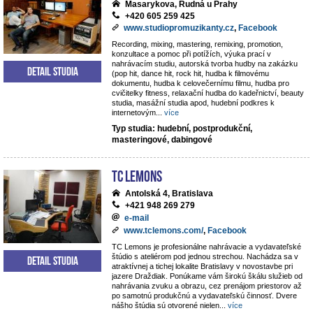
Masarykova, Rudná u Prahy
+420 605 259 425
www.studiopromuzikanty.cz
,
Facebook
Recording, mixing, mastering, remixing, promotion,
konzultace a pomoc při potížích, výuka prací v
nahrávacím studiu, autorská tvorba hudby na zakázku
Detail studia
(pop hit, dance hit, rock hit, hudba k filmovému
dokumentu, hudba k celovečernímu filmu, hudba pro
cvičitelky fitness, relaxační hudba do kadeřnictví, beauty
studia, masážní studia apod, hudební podkres k
internetovým
...
více
Typ studia: hudební, postprodukční,
masteringové, dabingové
TC Lemons
Antolská 4, Bratislava
+421 948 269 279
e-mail
www.tclemons.com/
,
Facebook
TC Lemons je profesionálne nahrávacie a vydavateľské
štúdio s ateliérom pod jednou strechou. Nachádza sa v
Detail studia
atraktívnej a tichej lokalite Bratislavy v novostavbe pri
jazere Draždiak. Ponúkame vám širokú škálu služieb od
nahrávania zvuku a obrazu, cez prenájom priestorov až
po samotnú produkčnú a vydavateľskú činnosť. Dvere
nášho štúdia sú otvorené nielen
...
více