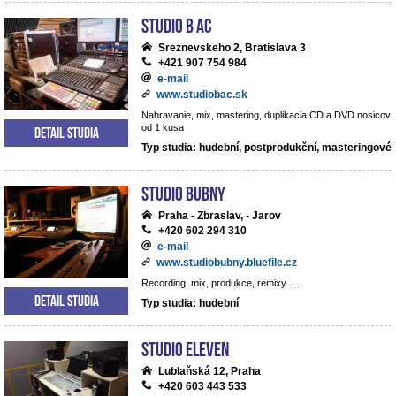
Studio B AC
Sreznevskeho 2, Bratislava 3
+421 907 754 984
e-mail
www.studiobac.sk
Nahravanie, mix, mastering, duplikacia CD a DVD nosicov
od 1 kusa
Detail studia
Typ studia: hudební, postprodukční, masteringové
Studio BUBNY
Praha - Zbraslav, - Jarov
+420 602 294 310
e-mail
www.studiobubny.bluefile.cz
Recording, mix, produkce, remixy ....
Detail studia
Typ studia: hudební
Studio Eleven
Lublaňská 12, Praha
+420 603 443 533