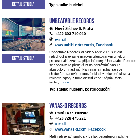
Detail studia
Typ studia: hudební
Unbeatable Records
Nový Zlíchov 6, Praha
+420 603 710 910
e-mail
www.unblbl.cz/records
,
Facebook
Unbeatable Records vzniklo v roce 2009 s cílem
nabídnout převážně mladým talentovaným umělcům
Detail studia
profesionální zvuk za přijatelné ceny. Unbeatable Records
se specializuje především na nahrávání hlasu a
akustických nástrojů. Nahrávají a míchají se zde
především rapové a popové skladby, mluvené slovo a
reklamní spoty. Studio vlastní vede Štěpán Bárta -
textař,
...
více
Typ studia: hudební, postprodukční
VANAS-D Records
Polní 1437, Hlinsko
+420 728 475 221
e-mail
www.vanas-d.com
,
Facebook
Malé nahrávací studio s více jak desetiletou tradicí je