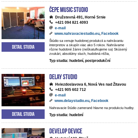
ČePE MUSIC Studio
Družstevná 491, Horné Srnie
+421 094 821 4093
e-mail
www.nahravaciestudio.eu
,
Facebook
Štúdio sa venuje hudobnej produkcii a nahrávaniu
interpretov a skupín viac ako 5 rokov. Nahrávame
Detail studia
rôzne hudobné žánre (neškatuľkujeme sa) Skúsený
zvukári, absolútny sluch, hudobná réžia,
Typ studia: hudební, postprodukční
DeLay studio
Hviezdoslavova 6, Nová Ves nad Žitavou
+421 905 602 712
e-mail
www.delaystudio.eu
,
Facebook
Nahravacie štúdio zamerané hlavne na produkciu hudby.
Detail studia
Typ studia: hudební
Develop Device