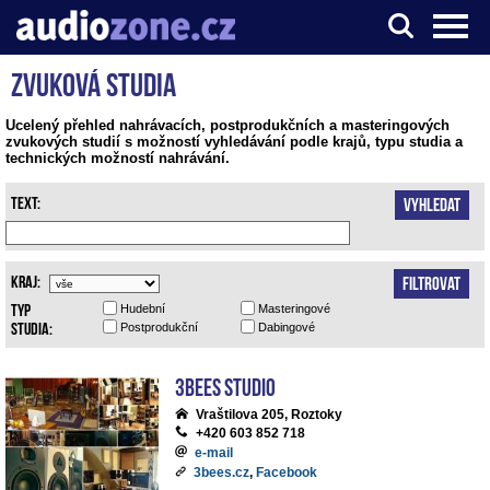
Zvuková studia
Server o digitálním zpracování zvuku
Ucelený přehled nahrávacích, postprodukčních a masteringových
zvukových studií s možností vyhledávání podle krajů, typu studia a
technických možností nahrávání.
Text:
Vyhledat
Kraj:
Filtrovat
Typ
Hudební
Masteringové
studia:
Postprodukční
Dabingové
3bees studio
Vraštilova 205, Roztoky
+420 603 852 718
e-mail
3bees.cz
,
Facebook