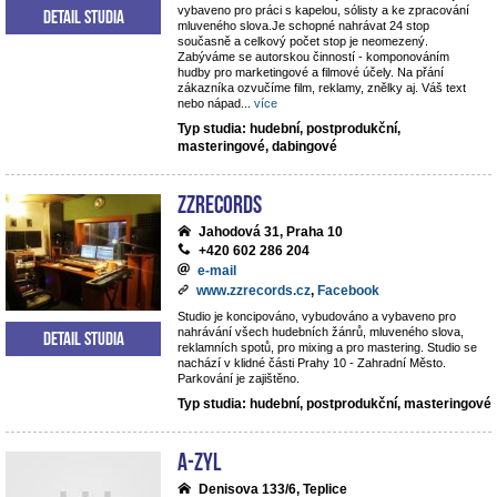
vybaveno pro práci s kapelou, sólisty a ke zpracování
Detail studia
mluveného slova.Je schopné nahrávat 24 stop
současně a celkový počet stop je neomezený.
Zabýváme se autorskou činností - komponováním
hudby pro marketingové a filmové účely. Na přání
zákazníka ozvučíme film, reklamy, znělky aj. Váš text
nebo nápad
...
více
Typ studia: hudební, postprodukční,
masteringové, dabingové
ZZrecords
Jahodová 31, Praha 10
+420 602 286 204
e-mail
www.zzrecords.cz
,
Facebook
Studio je koncipováno, vybudováno a vybaveno pro
nahrávání všech hudebních žánrů, mluveného slova,
Detail studia
reklamních spotů, pro mixing a pro mastering. Studio se
nachází v klidné části Prahy 10 - Zahradní Město.
Parkování je zajištěno.
Typ studia: hudební, postprodukční, masteringové
A-ZYL
Denisova 133/6, Teplice