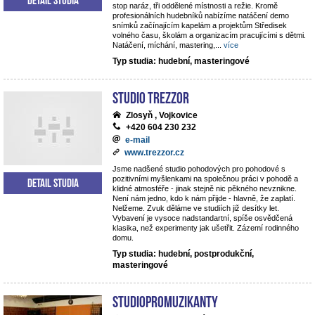
stop naráz, tři oddělené místnosti a režie. Kromě
profesionálních hudebníků nabízíme natáčení demo
snímků začínajícím kapelám a projektům Středisek
volného času, školám a organizacím pracujícími s dětmi.
Natáčení, míchání, mastering,
...
více
Typ studia: hudební, masteringové
STUDIO TREZZOR
Zlosyň , Vojkovice
+420 604 230 232
e-mail
www.trezzor.cz
Jsme nadšené studio pohodových pro pohodové s
pozitivními myšlenkami na společnou práci v pohodě a
Detail studia
klidné atmosféře - jinak stejně nic pěkného nevznikne.
Není nám jedno, kdo k nám přijde - hlavně, že zaplatí.
Nelžeme. Zvuk děláme ve studiích již desítky let.
Vybavení je vysoce nadstandartní, spíše osvědčená
klasika, než experimenty jak ušetřit. Zázemí rodinného
domu.
Typ studia: hudební, postprodukční,
masteringové
StudioPROmuzikanty