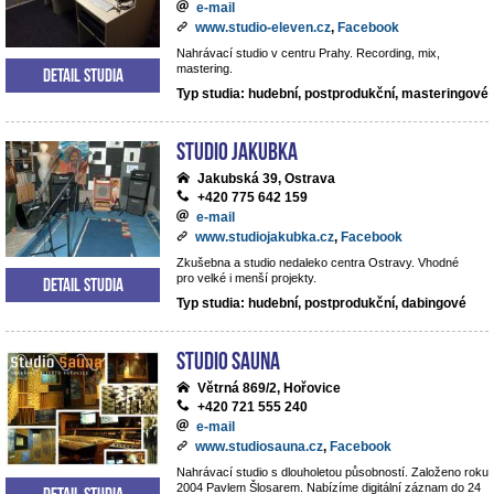
e-mail
www.studio-eleven.cz
,
Facebook
Nahrávací studio v centru Prahy. Recording, mix,
mastering.
Detail studia
Typ studia: hudební, postprodukční, masteringové
Studio Jakubka
Jakubská 39, Ostrava
+420 775 642 159
e-mail
www.studiojakubka.cz
,
Facebook
Zkušebna a studio nedaleko centra Ostravy. Vhodné
pro velké i menší projekty.
Detail studia
Typ studia: hudební, postprodukční, dabingové
Studio Sauna
Větrná 869/2, Hořovice
+420 721 555 240
e-mail
www.studiosauna.cz
,
Facebook
Nahrávací studio s dlouholetou působností. Založeno roku
2004 Pavlem Šlosarem. Nabízíme digitální záznam do 24
Detail studia