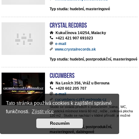
Typ studia: hudební, masteringové
Crystal Records
Kukučínova 14/254, Malacky
+421 421 907 691023
e-mail
www.crystalrecords.sk
Typ studia: hudební, postprodukční, masteringové
cucumbers
Na Lesích 356, Vráž u Berouna
+420 602 205 707
e-mail
cucumbers-cz83.webnode.cz
Tato stránka používá cookies k zajištění správné
Studio se skládá predsíň s posezením ,šatna , WC,
funkčnosti.
Zjistit více
akustická místnost která 60 m2 , režie , celková plocha
120 m2 . Studio se nachází v klidné přírodě. je možné
parkování v objektu .
Rozumím
Typ studia: hudební, postprodukční,
masteringové, dabingové