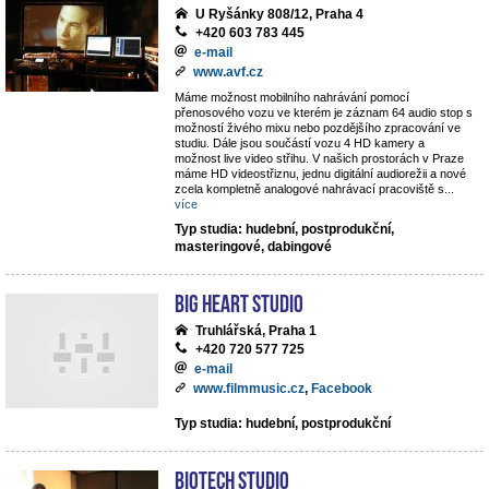
U Ryšánky 808/12, Praha 4
+420 603 783 445
e-mail
www.avf.cz
Máme možnost mobilního nahrávání pomocí
přenosového vozu ve kterém je záznam 64 audio stop s
možností živého mixu nebo pozdějšího zpracování ve
studiu. Dále jsou součástí vozu 4 HD kamery a
možnost live video střihu. V našich prostorách v Praze
máme HD videostřiznu, jednu digitální audiorežii a nové
zcela kompletně analogové nahrávací pracoviště s
...
více
Typ studia: hudební, postprodukční,
masteringové, dabingové
Big Heart Studio
Truhlářská, Praha 1
+420 720 577 725
e-mail
www.filmmusic.cz
,
Facebook
Typ studia: hudební, postprodukční
BIOTECH STUDIO