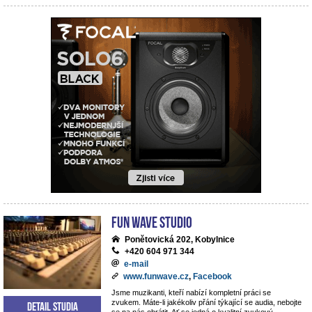
Fun Wave Studio
Ponětovická 202, Kobylnice
+420 604 971 344
e-mail
www.funwave.cz
,
Facebook
Jsme muzikanti, kteří nabízí kompletní práci se
zvukem. Máte-li jakékoliv přání týkající se audia, nebojte
Detail studia