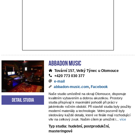
ABBADON Music
Tovární 157, Velký Týnec u Olomouce
+420 773 030 377
e-mail
abbadon-music.com
,
Facebook
Naše studio umístěné na okraji Olomouce, disponuje
kvalitním vybavením a dobrou akustikou. Prostory
Detail studia
studia přispívají k maximální pohodě při práci v
jakémkoliv ročním období. Při stavbě studia byly použity
moderní materiály a technologie. Velmi pozorně byly
sledovány každé detaily, které ve finále mají rozhodující
vliv na celkový zvuk. Našim cílem je umožnit i
...
více
Typ studia: hudební, postprodukční,
masteringové