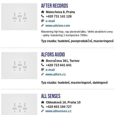
After records
Matechova 8, Praha
+420 731 141 128
e-mail
www.ativion.com
Mastering hip-hop, rap pisnicek/albu. Velmi atraktivni ceny
- uplny mastering 1 kompozice 700kc
Typ studia: hudební, postprodukční, masteringové
ALFORS audio
Bezručova 361, Turnov
+420 723 641 641
e-mail
www.alfors.cz
Typ studia: hudební, masteringové, dabingové
All Senses
Oblouková 16, Praha 10
+420 603 194 727
www.allsenses.cz