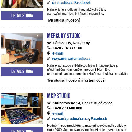
gmstudio.cz
,
Facebook
Nahráváme studiově i live, jakýkoliv žánr,
samozřejmostí je mix i finální mastering.
Detail studia
Typ studia: hudební
Mercury studio
Dálnice D5, Rokycany
+420 776 333 100
e-mail
www.mercurystudio.cz
Nahrávací studo s 20ti letou historií, spolupráce s
předními českými umělci, moderní High-End
Detail studia
technologie,analog summing,zkušená obsluha, kreativita
Typ studia: hudební, masteringové
MKP STUDIO
Skuherského 14, České Budějovice
+420 773 680 880
e-mail
www.mkproduction.cz
,
Facebook
Hudební, postprodukční a masteringové studio vziklo v
roce 2000. Je situováno v podkroví nebytových prostor
Detail studia