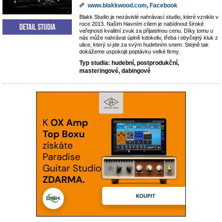
www.blakkwood.com
,
Facebook
Blakk Studio je nezávislé nahrávací studio, které vzniklo v
roce 2013. Našim hlavním cílem je nabídnout široké
Detail studia
veřejnosti kvalitní zvuk za přijatelnou cenu. Díky tomu u
nás může nahrávat úplně kdokoliv, třeba i obyčejný kluk z
ulice, který si jde za svým hudebním snem. Stejně tak
dokážeme uspokojit poptávku velké firmy.
Typ studia: hudební, postprodukční,
masteringové, dabingové