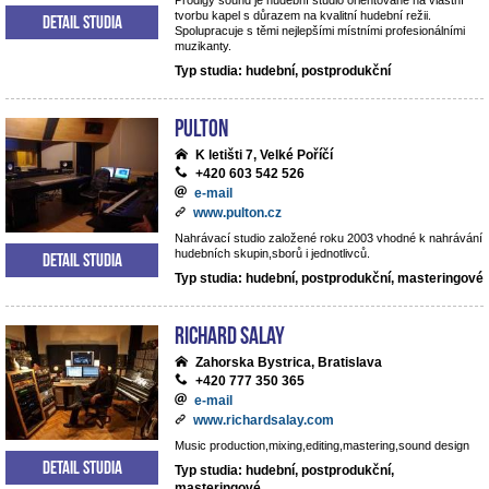
Prodigy sound je hudební studio orientované na vlastní
tvorbu kapel s důrazem na kvalitní hudební režii.
Detail studia
Spolupracuje s těmi nejlepšími místními profesionálními
muzikanty.
Typ studia: hudební, postprodukční
Pulton
K letišti 7, Velké Poříčí
+420 603 542 526
e-mail
www.pulton.cz
Nahrávací studio založené roku 2003 vhodné k nahrávání
hudebních skupin,sborů i jednotlivců.
Detail studia
Typ studia: hudební, postprodukční, masteringové
RICHARD SALAY
Zahorska Bystrica, Bratislava
+420 777 350 365
e-mail
www.richardsalay.com
Music production,mixing,editing,mastering,sound design
Detail studia
Typ studia: hudební, postprodukční,
masteringové