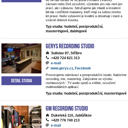
se na nás obrátit. Ať se jedná o kvalitní zvukový
záznam nebo živé ozvučení, výsledek pro nás není jen
prací, ale i zábavou. Sdružujeme jak mladé a kreativní
lidi tak i ostřílené matadory, kteří mají za sebou mnoho
let praxe. Naše vybavení je kvalitní a obsahuje i staré a
vzácné dobové kousky.
Typ studia: hudební, postprodukční,
masteringové, dabingové
Gerys Recording Studio
Sulislav 87, Stříbro
+420 724 621 313
e-mail
www.gerys.cz
,
Facebook
Provozujeme nahrávací a postprodukční studio. Nabízíme
recording, mix, mastering. Zabýváme se výrobu
Detail studia
rozhlasových - TV audio spotů a znělek, ozvučení
multimediálních aplikací.
Typ studia: hudební, postprodukční, masteringové
GM Recording Studio
Dukelská 110, Jablůňkov
+420 776 740 213
e-mail