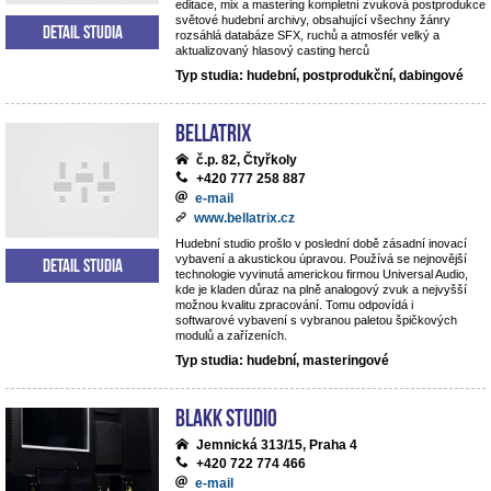
editace, mix a mastering kompletní zvuková postprodukce
světové hudební archivy, obsahující všechny žánry
Detail studia
rozsáhlá databáze SFX, ruchů a atmosfér velký a
aktualizovaný hlasový casting herců
Typ studia: hudební, postprodukční, dabingové
BELLATRIX
č.p. 82, Čtyřkoly
+420 777 258 887
e-mail
www.bellatrix.cz
Hudební studio prošlo v poslední době zásadní inovací
vybavení a akustickou úpravou. Používá se nejnovější
Detail studia
technologie vyvinutá americkou firmou Universal Audio,
kde je kladen důraz na plně analogový zvuk a nejvyšší
možnou kvalitu zpracování. Tomu odpovídá i
softwarové vybavení s vybranou paletou špičkových
modulů a zařízeních.
Typ studia: hudební, masteringové
Blakk Studio
Jemnická 313/15, Praha 4
+420 722 774 466
e-mail