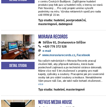
v centru Českých Budějovic. Zajišťujeme hudební
produkci pop folk jazz a hudební režii, o kterou se stará
Petr Novotný.... Pro celý projekt umíme vytvořit
podmínky na míru. Výroba reklamních spotů pro radia
sítě RRM již 15 let.
Typ studia: hudební, postprodukční,
masteringové, dabingové
Moravia Records
Střížov 81, Drahanovice-Střížov
+420 776 372 528
e-mail
www.moraviarecords.cz
,
Facebook
Na vašich nahrávkách v Moravia Records pracují
zkušení lidé, aby připravili nahrávku, která bude
Detail studia
poslechově zajímavá a po technické stránce dokonalá.
Máme více než 5 let zkušeností s projekty pro malé
kapely, zpěváky a soubory. Pracujeme jak pro soukromé
osoby tak pro státní soubory a instituce. Nenabídneme
Vám pouze náš čas, ale také naše bohaté zkušenosti
...
více
Typ studia: hudební, masteringové
NEFKUS Media House