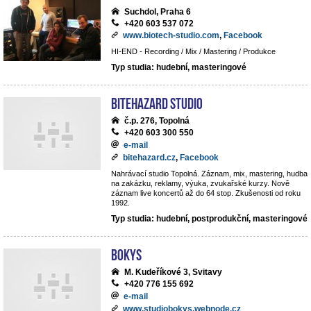
Suchdol, Praha 6
+420 603 537 072
www.biotech-studio.com
,
Facebook
HI-END - Recording / Mix / Mastering / Produkce
Typ studia: hudební, masteringové
BiteHazard Studio
č.p. 276, Topolná
+420 603 300 550
e-mail
bitehazard.cz
,
Facebook
Nahrávací studio Topolná. Záznam, mix, mastering, hudba
na zakázku, reklamy, výuka, zvukařské kurzy. Nově
záznam live koncertů až do 64 stop. Zkušenosti od roku
1992.
Typ studia: hudební, postprodukční, masteringové
BoKys
M. Kudeříkové 3, Svitavy
+420 776 155 692
e-mail
www.studiobokys.webnode.cz