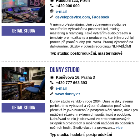
Hudební 123, Plzeň
+420 000 000
e-mail
developdevice.com
,
Facebook
V mém profesionálním, plně vybaveném studiu, se
soustředím výhradně na postprodukci, mixing,
Detail studia
mastering a reamping. Také vytvářím audio presety a
templaty pro muzikanty a producenty, které jim urychlují
proces při psaní hudby (viz. web). Pracuji výhradně na
dálku/online. Služby v oblasti recordingu NENABÍZÍM!
Typ studia: postprodukční, masteringové
Dunny studio
Koněvova 16, Praha 3
+420 777 663 393
e-mail
www.dunny.cz
Dunny studio vzniklo v roce 2004. Dnes je díky svému
perfektnímu vybavení a výborné akustice používáno
Detail studia
především jako hudební a postprodukční studio, dále i pro
natáčení různých reklamních spotů, jinglů a podobně.
Nahrávací studio je situované ve zrekonstruovaných
sklepních prostorech s možností natáčení do pozdních
nočních hodin. Studio vlastní a provozuje
...
více
Typ studia: hudební, postprodukční