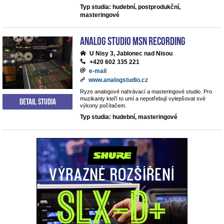
Typ studia: hudební, postprodukční,
masteringové
analog studio MSN recording
U Nisy 3, Jablonec nad Nisou
+420 602 335 221
e-mail
www.analogstudio.cz
Ryze analogové nahrávací a masteringové studio. Pro
muzikanty kteří to umí a nepotřebují vylepšovat své
Detail studia
výkony počítačem.
Typ studia: hudební, masteringové