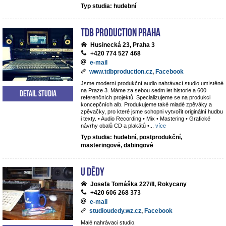
Typ studia: hudební
TdB Production Praha
Husinecká 23, Praha 3
+420 774 527 468
e-mail
www.tdbproduction.cz
,
Facebook
Jsme moderní produkční audio nahrávací studio umístěné
na Praze 3. Máme za sebou sedm let historie a 600
Detail studia
referenčních projektů. Specializujeme se na produkci
koncepčních alb. Produkujeme také mladé zpěváky a
zpěvačky, pro které jsme schopni vytvořit originální hudbu
i texty. • Audio Recording • Mix • Mastering • Grafické
návrhy obalů CD a plakátů •
...
více
Typ studia: hudební, postprodukční,
masteringové, dabingové
U dědy
Josefa Tomáška 227/II, Rokycany
+420 606 268 373
e-mail
studioudedy.wz.cz
,
Facebook
Malé nahrávaci studio.