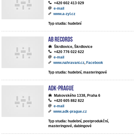
+420 602 413 029
e-mail
www.a-zyl.cz
Typ studia: hudební
AB records
Škrdlovice, Škrdlovice
+420 776 022 622
e-mail
www.nahravani.cz
,
Facebook
Typ studia: hudební, masteringové
ADK-Prague
Makovského 1338, Praha 6
+420 605 882 822
e-mail
www.adk-prague.cz
Typ studia: hudební, postprodukční,
masteringové, dabingové