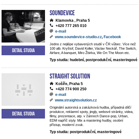
Soundevice
Klamovka , Praha 5
+420 777 265 010
e-mail
www.soundevice-studio.cz
,
Facebook
Jedno z nejlépe vybavených studií v ČR vůbec. Více než
100 alb. Kryštof, David Koller, Václav Neckář, The Switch,
Detail studia
Airfare, A banquet, Miro Žbirka, We On The Moon etc.
Typ studia: hudební, postprodukční, masteringové
Straight Solution
Košíře, Praha 5
+420 774 900 250
e-mail
www.straightsolution.cz
Originální autorská a zakázková hudba, případná dílčí
produkce, reklamní spoty, jingly, webové stránky, videa,
Detail studia
filmy, prezentace, atp. v žánrech Dance-pop, Urban,
EDM napříč styly. Mix a mastering hudby, osobní
přístup, moderní zvuk.
Typ studia: postprodukční, masteringové