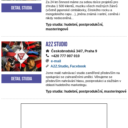
Za 24 let činnosti máme za sebou tisíce projektů pro
zhruba 1 500 klientů, muziku všech možných žánrů
Detail studia
(včetně japonské cimbálovky, čínského rocku a
mongolského rapu…), jména známá i raritní, ceněná i
nikdy nedoceněná...
Typ studia: hudební, postprodukční,
masteringové
A2Z Studio
Českobrodská 34/7, Praha 9
+420 777 007 010
e-mail
A2Z.Studio
,
Facebook
Jsme malé nahrávací studio zaměřené především na
spolupráci se zahraničními umělci. Věnujeme se
Detail studia
především nahrávání hlasu, postprodukci a službám v
oblasti hudebního marketingu.
Typ studia: hudební, postprodukční, masteringové