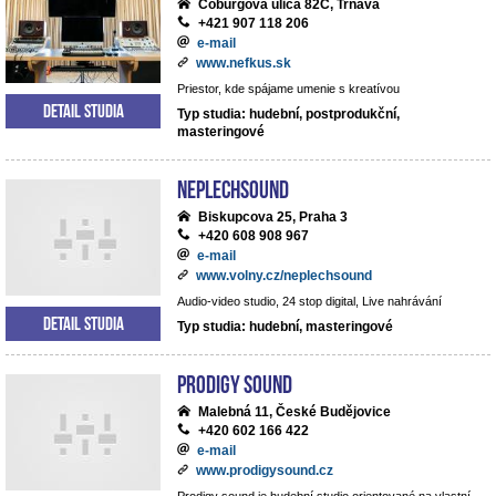
Coburgova ulica 82C, Trnava
+421 907 118 206
e-mail
www.nefkus.sk
Priestor, kde spájame umenie s kreatívou
Detail studia
Typ studia: hudební, postprodukční,
masteringové
NEPLECHSOUND
Biskupcova 25, Praha 3
+420 608 908 967
e-mail
www.volny.cz/neplechsound
Audio-video studio, 24 stop digital, Live nahrávání
Detail studia
Typ studia: hudební, masteringové
Prodigy Sound
Malebná 11, České Budějovice
+420 602 166 422
e-mail
www.prodigysound.cz