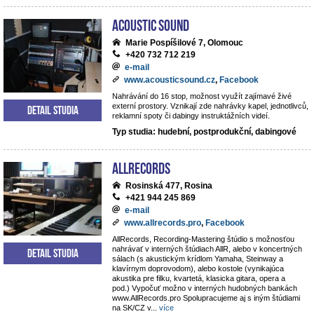
Acoustic Sound
Marie Pospíšilové 7, Olomouc
+420 732 712 219
e-mail
www.acousticsound.cz
,
Facebook
Nahrávání do 16 stop, možnost využít zajímavé živé
externí prostory. Vznikají zde nahrávky kapel, jednotlivců,
Detail studia
reklamní spoty či dabingy instruktážních videí.
Typ studia: hudební, postprodukční, dabingové
AllRecords
Rosinská 477, Rosina
+421 944 245 869
e-mail
www.allrecords.pro
,
Facebook
AllRecords, Recording-Mastering štúdio s možnosťou
nahrávať v interných štúdiach AllR, alebo v koncertných
Detail studia
sálach (s akustickým krídlom Yamaha, Steinway a
klavírnym doprovodom), alebo kostole (vynikajúca
akustika pre filku, kvartetá, klasicka gitara, opera a
pod.) Vypočuť možno v interných hudobných bankách
www.AllRecords.pro Spolupracujeme aj s iným štúdiami
na SK/CZ v
...
více