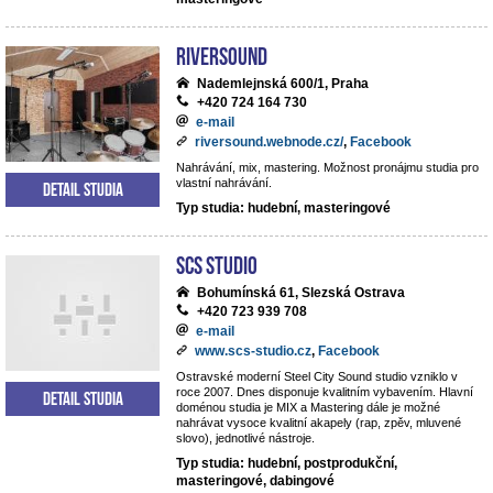
Riversound
Nademlejnská 600/1, Praha
+420 724 164 730
e-mail
riversound.webnode.cz/
,
Facebook
Nahrávání, mix, mastering. Možnost pronájmu studia pro
vlastní nahrávání.
Detail studia
Typ studia: hudební, masteringové
SCS Studio
Bohumínská 61, Slezská Ostrava
+420 723 939 708
e-mail
www.scs-studio.cz
,
Facebook
Ostravské moderní Steel City Sound studio vzniklo v
roce 2007. Dnes disponuje kvalitním vybavením. Hlavní
Detail studia
doménou studia je MIX a Mastering dále je možné
nahrávat vysoce kvalitní akapely (rap, zpěv, mluvené
slovo), jednotlivé nástroje.
Typ studia: hudební, postprodukční,
masteringové, dabingové