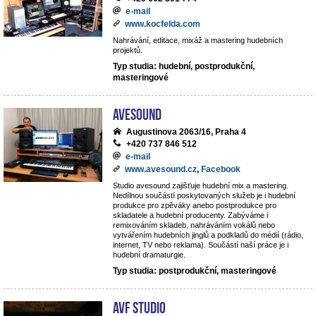
e-mail
www.kocfelda.com
Nahrávání, editace, mixáž a mastering hudebních
projektů.
Typ studia: hudební, postprodukční,
masteringové
avesound
Augustinova 2063/16, Praha 4
+420 737 846 512
e-mail
www.avesound.cz
,
Facebook
Studio avesound zajišťuje hudební mix a mastering.
Nedílnou součástí poskytovaných služeb je i hudební
produkce pro zpěváky anebo postprodukce pro
skladatele a hudební producenty. Zabýváme i
remixováním skladeb, nahráváním vokálů nebo
vytvářením hudebních jinglů a podkladů do médií (rádio,
internet, TV nebo reklama). Součástí naší práce je i
hudební dramaturgie.
Typ studia: postprodukční, masteringové
AVF STUDIO