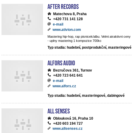
After records
Matechova 8, Praha
+420 731 141 128
e-mail
www.ativion.com
Mastering hip-hop, rap pisnicek/albu. Velmi atraktivni ceny
- uplny mastering 1 kompozice 700kc
Typ studia: hudební, postprodukční, masteringové
ALFORS audio
Bezručova 361, Turnov
+420 723 641 641
e-mail
www.alfors.cz
Typ studia: hudební, masteringové, dabingové
All Senses
Oblouková 16, Praha 10
+420 603 194 727
www.allsenses.cz