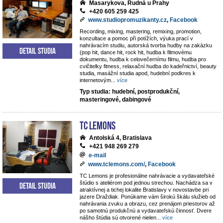
Masarykova, Rudná u Prahy
+420 605 259 425
www.studiopromuzikanty.cz
,
Facebook
Recording, mixing, mastering, remixing, promotion,
konzultace a pomoc při potížích, výuka prací v
nahrávacím studiu, autorská tvorba hudby na zakázku
Detail studia
(pop hit, dance hit, rock hit, hudba k filmovému
dokumentu, hudba k celovečernímu filmu, hudba pro
cvičitelky fitness, relaxační hudba do kadeřnictví, beauty
studia, masážní studia apod, hudební podkres k
internetovým
...
více
Typ studia: hudební, postprodukční,
masteringové, dabingové
TC Lemons
Antolská 4, Bratislava
+421 948 269 279
e-mail
www.tclemons.com/
,
Facebook
TC Lemons je profesionálne nahrávacie a vydavateľské
štúdio s ateliérom pod jednou strechou. Nachádza sa v
Detail studia
atraktívnej a tichej lokalite Bratislavy v novostavbe pri
jazere Draždiak. Ponúkame vám širokú škálu služieb od
nahrávania zvuku a obrazu, cez prenájom priestorov až
po samotnú produkčnú a vydavateľskú činnosť. Dvere
nášho štúdia sú otvorené nielen
...
více