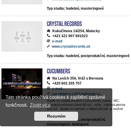
Typ studia: hudební, masteringové
Crystal Records
Kukučínova 14/254, Malacky
+421 421 907 691023
e-mail
www.crystalrecords.sk
Typ studia: hudební, postprodukční, masteringové
cucumbers
Na Lesích 356, Vráž u Berouna
+420 602 205 707
e-mail
cucumbers-cz83.webnode.cz
Tato stránka používá cookies k zajištění správné
Studio se skládá predsíň s posezením ,šatna , WC,
funkčnosti.
Zjistit více
akustická místnost která 60 m2 , režie , celková plocha
120 m2 . Studio se nachází v klidné přírodě. je možné
parkování v objektu .
Rozumím
Typ studia: hudební, postprodukční,
masteringové, dabingové