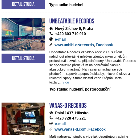
Detail studia
Typ studia: hudební
Unbeatable Records
Nový Zlíchov 6, Praha
+420 603 710 910
e-mail
www.unblbl.cz/records
,
Facebook
Unbeatable Records vzniklo v roce 2009 s cílem
nabídnout převážně mladým talentovaným umělcům
Detail studia
profesionální zvuk za přijatelné ceny. Unbeatable Records
se specializuje především na nahrávání hlasu a
akustických nástrojů. Nahrávají a míchají se zde
především rapové a popové skladby, mluvené slovo a
reklamní spoty. Studio vlastní vede Štěpán Bárta -
textař,
...
více
Typ studia: hudební, postprodukční
VANAS-D Records
Polní 1437, Hlinsko
+420 728 475 221
e-mail
www.vanas-d.com
,
Facebook
Malé nahrávací studio s více jak desetiletou tradicí je