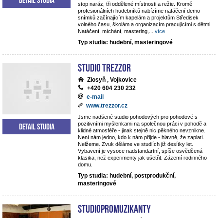
stop naráz, tři oddělené místnosti a režie. Kromě
profesionálních hudebníků nabízíme natáčení demo
snímků začínajícím kapelám a projektům Středisek
volného času, školám a organizacím pracujícími s dětmi.
Natáčení, míchání, mastering,
...
více
Typ studia: hudební, masteringové
STUDIO TREZZOR
Zlosyň , Vojkovice
+420 604 230 232
e-mail
www.trezzor.cz
Jsme nadšené studio pohodových pro pohodové s
pozitivními myšlenkami na společnou práci v pohodě a
Detail studia
klidné atmosféře - jinak stejně nic pěkného nevznikne.
Není nám jedno, kdo k nám přijde - hlavně, že zaplatí.
Nelžeme. Zvuk děláme ve studiích již desítky let.
Vybavení je vysoce nadstandartní, spíše osvědčená
klasika, než experimenty jak ušetřit. Zázemí rodinného
domu.
Typ studia: hudební, postprodukční,
masteringové
StudioPROmuzikanty