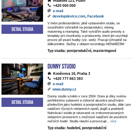
Hudební 123, Plzeň
+420 000 000
e-mail
developdevice.com
,
Facebook
V mém profesionálním, plně vybaveném studiu, se
soustředím výhradně na postprodukci, mixing,
Detail studia
mastering a reamping. Také vytvářím audio presety a
templaty pro muzikanty a producenty, které jim urychlují
proces při psaní hudby (viz. web). Pracuji výhradně na
dálku/online. Služby v oblasti recordingu NENABÍZÍM!
Typ studia: postprodukční, masteringové
Dunny studio
Koněvova 16, Praha 3
+420 777 663 393
e-mail
www.dunny.cz
Dunny studio vzniklo v roce 2004. Dnes je díky svému
perfektnímu vybavení a výborné akustice používáno
Detail studia
především jako hudební a postprodukční studio, dále i pro
natáčení různých reklamních spotů, jinglů a podobně.
Nahrávací studio je situované ve zrekonstruovaných
sklepních prostorech s možností natáčení do pozdních
nočních hodin. Studio vlastní a provozuje
...
více
Typ studia: hudební, postprodukční