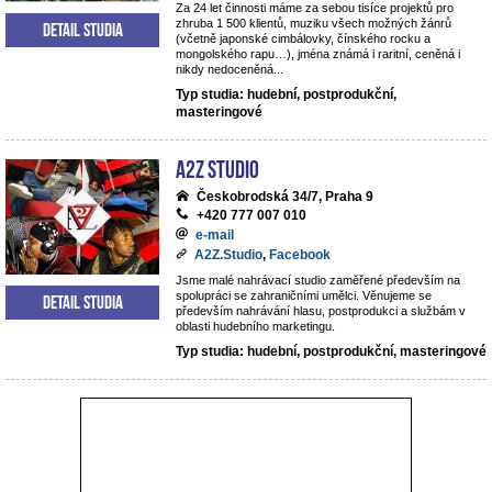
Za 24 let činnosti máme za sebou tisíce projektů pro
zhruba 1 500 klientů, muziku všech možných žánrů
Detail studia
(včetně japonské cimbálovky, čínského rocku a
mongolského rapu…), jména známá i raritní, ceněná i
nikdy nedoceněná...
Typ studia: hudební, postprodukční,
masteringové
A2Z Studio
Českobrodská 34/7, Praha 9
+420 777 007 010
e-mail
A2Z.Studio
,
Facebook
Jsme malé nahrávací studio zaměřené především na
spolupráci se zahraničními umělci. Věnujeme se
Detail studia
především nahrávání hlasu, postprodukci a službám v
oblasti hudebního marketingu.
Typ studia: hudební, postprodukční, masteringové