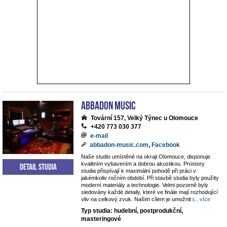
ABBADON Music
Tovární 157, Velký Týnec u Olomouce
+420 773 030 377
e-mail
abbadon-music.com
,
Facebook
Naše studio umístěné na okraji Olomouce, disponuje
kvalitním vybavením a dobrou akustikou. Prostory
Detail studia
studia přispívají k maximální pohodě při práci v
jakémkoliv ročním období. Při stavbě studia byly použity
moderní materiály a technologie. Velmi pozorně byly
sledovány každé detaily, které ve finále mají rozhodující
vliv na celkový zvuk. Našim cílem je umožnit i
...
více
Typ studia: hudební, postprodukční,
masteringové