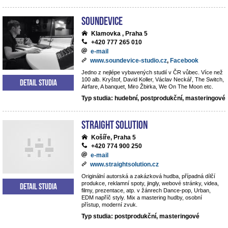
Soundevice
Klamovka , Praha 5
+420 777 265 010
e-mail
www.soundevice-studio.cz
,
Facebook
Jedno z nejlépe vybavených studií v ČR vůbec. Více než
100 alb. Kryštof, David Koller, Václav Neckář, The Switch,
Detail studia
Airfare, A banquet, Miro Žbirka, We On The Moon etc.
Typ studia: hudební, postprodukční, masteringové
Straight Solution
Košíře, Praha 5
+420 774 900 250
e-mail
www.straightsolution.cz
Originální autorská a zakázková hudba, případná dílčí
produkce, reklamní spoty, jingly, webové stránky, videa,
Detail studia
filmy, prezentace, atp. v žánrech Dance-pop, Urban,
EDM napříč styly. Mix a mastering hudby, osobní
přístup, moderní zvuk.
Typ studia: postprodukční, masteringové