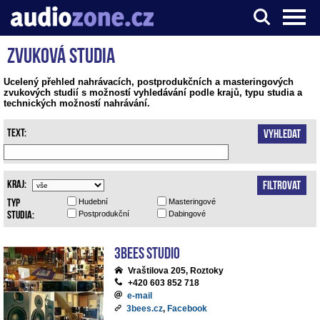
Zvuková studia
Server o digitálním zpracování zvuku
Ucelený přehled nahrávacích, postprodukčních a masteringových
zvukových studií s možností vyhledávání podle krajů, typu studia a
technických možností nahrávání.
Text:
Vyhledat
Kraj:
Filtrovat
Typ
Hudební
Masteringové
studia:
Postprodukční
Dabingové
3bees studio
Vraštilova 205, Roztoky
+420 603 852 718
e-mail
3bees.cz
,
Facebook