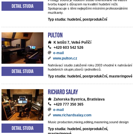
Prodigy sound je hudební studio orientované na vlastní
tvorbu kapel s důrazem na kvalitní hudební režii.
Detail studia
Spolupracuje s těmi nejlepšími místními profesionálními
muzikanty.
Typ studia: hudební, postprodukční
Pulton
K letišti 7, Velké Poříčí
+420 603 542 526
e-mail
www.pulton.cz
Nahrávací studio založené roku 2003 vhodné k nahrávání
hudebních skupin,sborů i jednotlivců.
Detail studia
Typ studia: hudební, postprodukční, masteringové
RICHARD SALAY
Zahorska Bystrica, Bratislava
+420 777 350 365
e-mail
www.richardsalay.com
Music production,mixing,editing,mastering,sound design
Detail studia
Typ studia: hudební, postprodukční,
masteringové