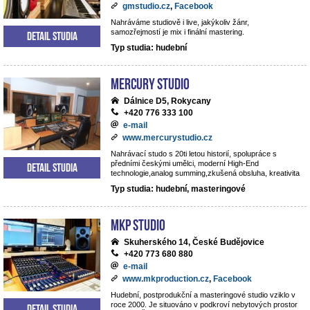
gmstudio.cz
,
Facebook
Nahráváme studiově i live, jakýkoliv žánr,
samozřejmostí je mix i finální mastering.
Detail studia
Typ studia: hudební
Mercury studio
Dálnice D5, Rokycany
+420 776 333 100
e-mail
www.mercurystudio.cz
Nahrávací studo s 20ti letou historií, spolupráce s
předními českými umělci, moderní High-End
Detail studia
technologie,analog summing,zkušená obsluha, kreativita
Typ studia: hudební, masteringové
MKP STUDIO
Skuherského 14, České Budějovice
+420 773 680 880
e-mail
www.mkproduction.cz
,
Facebook
Hudební, postprodukční a masteringové studio vziklo v
roce 2000. Je situováno v podkroví nebytových prostor
Detail studia