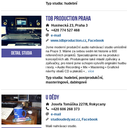
Typ studia: hudební
TdB Production Praha
Husinecká 23, Praha 3
+420 774 527 468
e-mail
www.tdbproduction.cz
,
Facebook
Jsme moderní produkční audio nahrávací studio umístěné
na Praze 3. Máme za sebou sedm let historie a 600
Detail studia
referenčních projektů. Specializujeme se na produkci
koncepčních alb. Produkujeme také mladé zpěváky a
zpěvačky, pro které jsme schopni vytvořit originální hudbu
i texty. • Audio Recording • Mix • Mastering • Grafické
návrhy obalů CD a plakátů •
...
více
Typ studia: hudební, postprodukční,
masteringové, dabingové
U dědy
Josefa Tomáška 227/II, Rokycany
+420 606 268 373
e-mail
studioudedy.wz.cz
,
Facebook
Malé nahrávaci studio.