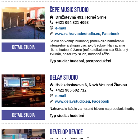
ČePE MUSIC Studio
Družstevná 491, Horné Srnie
+421 094 821 4093
e-mail
www.nahravaciestudio.eu
,
Facebook
Štúdio sa venuje hudobnej produkcii a nahrávaniu
interpretov a skupín viac ako 5 rokov. Nahrávame
Detail studia
rôzne hudobné žánre (neškatuľkujeme sa) Skúsený
zvukári, absolútny sluch, hudobná réžia,
Typ studia: hudební, postprodukční
DeLay studio
Hviezdoslavova 6, Nová Ves nad Žitavou
+421 905 602 712
e-mail
www.delaystudio.eu
,
Facebook
Nahravacie štúdio zamerané hlavne na produkciu hudby.
Detail studia
Typ studia: hudební
Develop Device