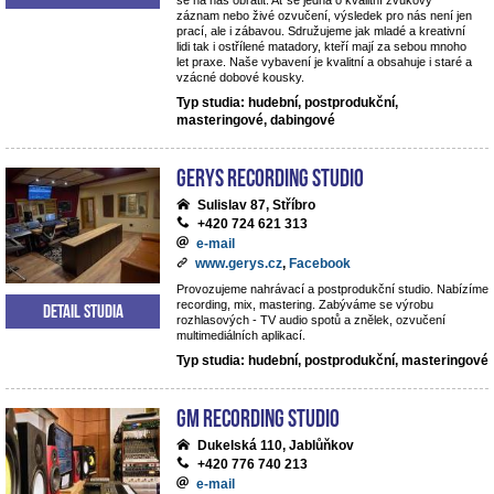
se na nás obrátit. Ať se jedná o kvalitní zvukový
záznam nebo živé ozvučení, výsledek pro nás není jen
prací, ale i zábavou. Sdružujeme jak mladé a kreativní
lidi tak i ostřílené matadory, kteří mají za sebou mnoho
let praxe. Naše vybavení je kvalitní a obsahuje i staré a
vzácné dobové kousky.
Typ studia: hudební, postprodukční,
masteringové, dabingové
Gerys Recording Studio
Sulislav 87, Stříbro
+420 724 621 313
e-mail
www.gerys.cz
,
Facebook
Provozujeme nahrávací a postprodukční studio. Nabízíme
recording, mix, mastering. Zabýváme se výrobu
Detail studia
rozhlasových - TV audio spotů a znělek, ozvučení
multimediálních aplikací.
Typ studia: hudební, postprodukční, masteringové
GM Recording Studio
Dukelská 110, Jablůňkov
+420 776 740 213
e-mail