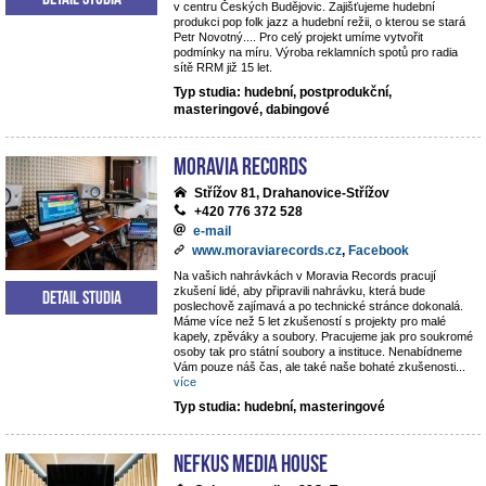
v centru Českých Budějovic. Zajišťujeme hudební
produkci pop folk jazz a hudební režii, o kterou se stará
Petr Novotný.... Pro celý projekt umíme vytvořit
podmínky na míru. Výroba reklamních spotů pro radia
sítě RRM již 15 let.
Typ studia: hudební, postprodukční,
masteringové, dabingové
Moravia Records
Střížov 81, Drahanovice-Střížov
+420 776 372 528
e-mail
www.moraviarecords.cz
,
Facebook
Na vašich nahrávkách v Moravia Records pracují
zkušení lidé, aby připravili nahrávku, která bude
Detail studia
poslechově zajímavá a po technické stránce dokonalá.
Máme více než 5 let zkušeností s projekty pro malé
kapely, zpěváky a soubory. Pracujeme jak pro soukromé
osoby tak pro státní soubory a instituce. Nenabídneme
Vám pouze náš čas, ale také naše bohaté zkušenosti
...
více
Typ studia: hudební, masteringové
NEFKUS Media House