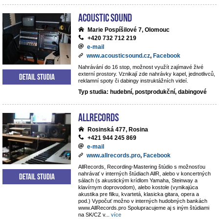
Acoustic Sound
Marie Pospíšilové 7, Olomouc
+420 732 712 219
e-mail
www.acousticsound.cz
,
Facebook
Nahrávání do 16 stop, možnost využít zajímavé živé
externí prostory. Vznikají zde nahrávky kapel, jednotlivců,
Detail studia
reklamní spoty či dabingy instruktážních videí.
Typ studia: hudební, postprodukční, dabingové
AllRecords
Rosinská 477, Rosina
+421 944 245 869
e-mail
www.allrecords.pro
,
Facebook
AllRecords, Recording-Mastering štúdio s možnosťou
nahrávať v interných štúdiach AllR, alebo v koncertných
Detail studia
sálach (s akustickým krídlom Yamaha, Steinway a
klavírnym doprovodom), alebo kostole (vynikajúca
akustika pre filku, kvartetá, klasicka gitara, opera a
pod.) Vypočuť možno v interných hudobných bankách
www.AllRecords.pro Spolupracujeme aj s iným štúdiami
na SK/CZ v
...
více