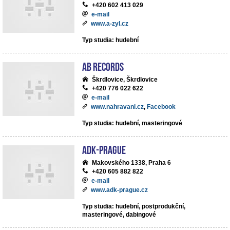
+420 602 413 029
e-mail
www.a-zyl.cz
Typ studia: hudební
AB records
Škrdlovice, Škrdlovice
+420 776 022 622
e-mail
www.nahravani.cz
,
Facebook
Typ studia: hudební, masteringové
ADK-Prague
Makovského 1338, Praha 6
+420 605 882 822
e-mail
www.adk-prague.cz
Typ studia: hudební, postprodukční,
masteringové, dabingové