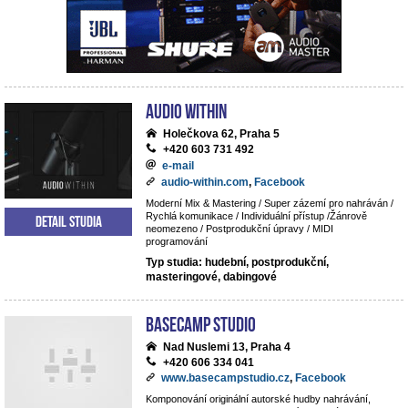
Audio Within
Holečkova 62, Praha 5
+420 603 731 492
e-mail
audio-within.com
,
Facebook
Moderní Mix & Mastering / Super zázemí pro nahráván /
Rychlá komunikace / Individuální přístup /Žánrově
Detail studia
neomezeno / Postprodukční úpravy / MIDI
programování
Typ studia: hudební, postprodukční,
masteringové, dabingové
BaseCamp studio
Nad Nuslemi 13, Praha 4
+420 606 334 041
www.basecampstudio.cz
,
Facebook
Komponování originální autorské hudby nahrávání,