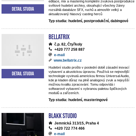
editace, mix a mastering kompletní zvuková postprodukce
světové hudební archivy, obsahující všechny žánry
Detail studia
rozsáhlá databáze SFX, ruchů a atmosfér velký a
aktualizovaný hlasový casting herců
Typ studia: hudební, postprodukční, dabingové
BELLATRIX
č.p. 82, Čtyřkoly
+420 777 258 887
e-mail
www.bellatrix.cz
Hudební studio prošlo v poslední době zásadní inovací
vybavení a akustickou úpravou. Používá se nejnovější
Detail studia
technologie vyvinutá americkou firmou Universal Audio,
kde je kladen důraz na plně analogový zvuk a nejvyšší
možnou kvalitu zpracování. Tomu odpovídá i
softwarové vybavení s vybranou paletou špičkových
modulů a zařízeních.
Typ studia: hudební, masteringové
Blakk Studio
Jemnická 313/15, Praha 4
+420 722 774 466
e-mail