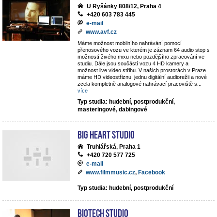
U Ryšánky 808/12, Praha 4
+420 603 783 445
e-mail
www.avf.cz
Máme možnost mobilního nahrávání pomocí
přenosového vozu ve kterém je záznam 64 audio stop s
možností živého mixu nebo pozdějšího zpracování ve
studiu. Dále jsou součástí vozu 4 HD kamery a
možnost live video střihu. V našich prostorách v Praze
máme HD videostřiznu, jednu digitální audiorežii a nové
zcela kompletně analogové nahrávací pracoviště s
...
více
Typ studia: hudební, postprodukční,
masteringové, dabingové
Big Heart Studio
Truhlářská, Praha 1
+420 720 577 725
e-mail
www.filmmusic.cz
,
Facebook
Typ studia: hudební, postprodukční
BIOTECH STUDIO