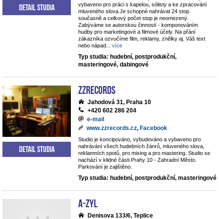
vybaveno pro práci s kapelou, sólisty a ke zpracování
Detail studia
mluveného slova.Je schopné nahrávat 24 stop
současně a celkový počet stop je neomezený.
Zabýváme se autorskou činností - komponováním
hudby pro marketingové a filmové účely. Na přání
zákazníka ozvučíme film, reklamy, znělky aj. Váš text
nebo nápad
...
více
Typ studia: hudební, postprodukční,
masteringové, dabingové
ZZrecords
Jahodová 31, Praha 10
+420 602 286 204
e-mail
www.zzrecords.cz
,
Facebook
Studio je koncipováno, vybudováno a vybaveno pro
nahrávání všech hudebních žánrů, mluveného slova,
Detail studia
reklamních spotů, pro mixing a pro mastering. Studio se
nachází v klidné části Prahy 10 - Zahradní Město.
Parkování je zajištěno.
Typ studia: hudební, postprodukční, masteringové
A-ZYL
Denisova 133/6, Teplice