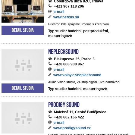
Coburgova ulica 82C, Trnava
+421 907 118 206
e-mail
www.nefkus.sk
Priestor, kde spájame umenie s kreatívou
Detail studia
Typ studia: hudební, postprodukční,
masteringové
NEPLECHSOUND
Biskupcova 25, Praha 3
+420 608 908 967
e-mail
www.volny.cz/neplechsound
Audio-video studio, 24 stop digital, Live nahrávání
Detail studia
Typ studia: hudební, masteringové
Prodigy Sound
Malebná 11, České Budějovice
+420 602 166 422
e-mail
www.prodigysound.cz