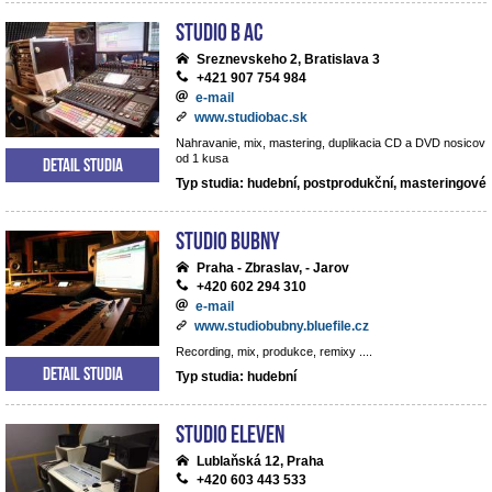
Studio B AC
Sreznevskeho 2, Bratislava 3
+421 907 754 984
e-mail
www.studiobac.sk
Nahravanie, mix, mastering, duplikacia CD a DVD nosicov
od 1 kusa
Detail studia
Typ studia: hudební, postprodukční, masteringové
Studio BUBNY
Praha - Zbraslav, - Jarov
+420 602 294 310
e-mail
www.studiobubny.bluefile.cz
Recording, mix, produkce, remixy ....
Detail studia
Typ studia: hudební
Studio Eleven
Lublaňská 12, Praha
+420 603 443 533