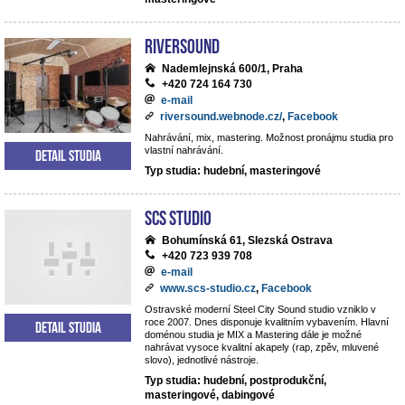
Riversound
Nademlejnská 600/1, Praha
+420 724 164 730
e-mail
riversound.webnode.cz/
,
Facebook
Nahrávání, mix, mastering. Možnost pronájmu studia pro
vlastní nahrávání.
Detail studia
Typ studia: hudební, masteringové
SCS Studio
Bohumínská 61, Slezská Ostrava
+420 723 939 708
e-mail
www.scs-studio.cz
,
Facebook
Ostravské moderní Steel City Sound studio vzniklo v
roce 2007. Dnes disponuje kvalitním vybavením. Hlavní
Detail studia
doménou studia je MIX a Mastering dále je možné
nahrávat vysoce kvalitní akapely (rap, zpěv, mluvené
slovo), jednotlivé nástroje.
Typ studia: hudební, postprodukční,
masteringové, dabingové