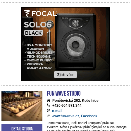
Fun Wave Studio
Ponětovická 202, Kobylnice
+420 604 971 344
e-mail
www.funwave.cz
,
Facebook
Jsme muzikanti, kteří nabízí kompletní práci se
zvukem. Máte-li jakékoliv přání týkající se audia, nebojte
Detail studia