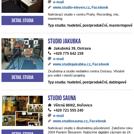
e-mail
www.studio-eleven.cz
,
Facebook
Nahrávací studio v centru Prahy. Recording, mix,
mastering.
Detail studia
Typ studia: hudební, postprodukční, masteringové
Studio Jakubka
Jakubská 39, Ostrava
+420 775 642 159
e-mail
www.studiojakubka.cz
,
Facebook
Zkušebna a studio nedaleko centra Ostravy. Vhodné
pro velké i menší projekty.
Detail studia
Typ studia: hudební, postprodukční, dabingové
Studio Sauna
Větrná 869/2, Hořovice
+420 721 555 240
e-mail
www.studiosauna.cz
,
Facebook
Nahrávací studio s dlouholetou působností. Založeno roku
2004 Pavlem Šlosarem. Nabízíme digitální záznam do 24
Detail studia