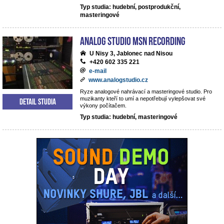
Typ studia: hudební, postprodukční,
masteringové
analog studio MSN recording
U Nisy 3, Jablonec nad Nisou
+420 602 335 221
e-mail
www.analogstudio.cz
Ryze analogové nahrávací a masteringové studio. Pro
muzikanty kteří to umí a nepotřebují vylepšovat své
Detail studia
výkony počítačem.
Typ studia: hudební, masteringové