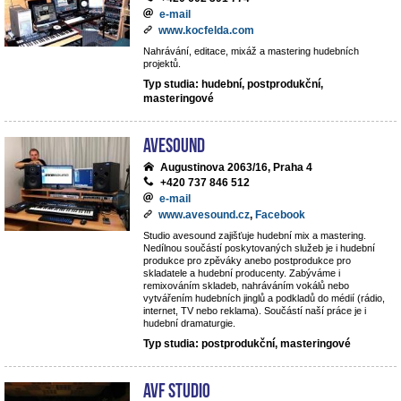
e-mail
www.kocfelda.com
Nahrávání, editace, mixáž a mastering hudebních
projektů.
Typ studia: hudební, postprodukční,
masteringové
avesound
Augustinova 2063/16, Praha 4
+420 737 846 512
e-mail
www.avesound.cz
,
Facebook
Studio avesound zajišťuje hudební mix a mastering.
Nedílnou součástí poskytovaných služeb je i hudební
produkce pro zpěváky anebo postprodukce pro
skladatele a hudební producenty. Zabýváme i
remixováním skladeb, nahráváním vokálů nebo
vytvářením hudebních jinglů a podkladů do médií (rádio,
internet, TV nebo reklama). Součástí naší práce je i
hudební dramaturgie.
Typ studia: postprodukční, masteringové
AVF STUDIO