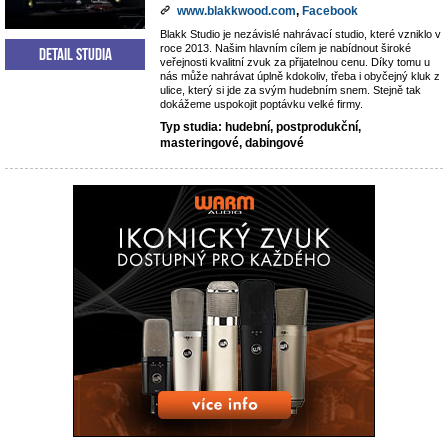
www.blakkwood.com
,
Facebook
Blakk Studio je nezávislé nahrávací studio, které vzniklo v
roce 2013. Našim hlavním cílem je nabídnout široké
Detail studia
veřejnosti kvalitní zvuk za přijatelnou cenu. Díky tomu u
nás může nahrávat úplně kdokoliv, třeba i obyčejný kluk z
ulice, který si jde za svým hudebním snem. Stejně tak
dokážeme uspokojit poptávku velké firmy.
Typ studia: hudební, postprodukční,
masteringové, dabingové